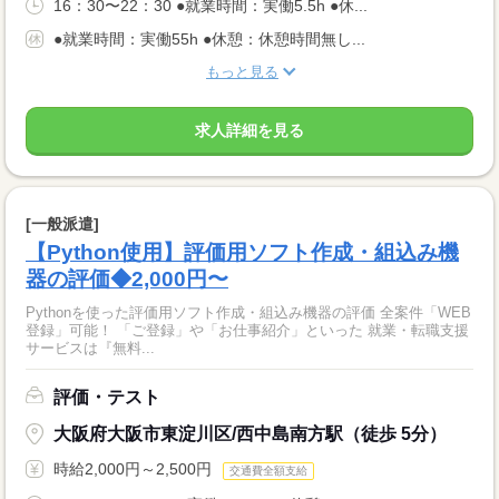
16：30〜22：30 ●就業時間：実働5.5h ●休...
●就業時間：実働55h ●休憩：休憩時間無し...
もっと見る
求人詳細を見る
[一般派遣]
【Python使用】評価用ソフト作成・組込み機
器の評価◆2,000円〜
Pythonを使った評価用ソフト作成・組込み機器の評価 全案件「WEB
登録」可能！ 「ご登録」や「お仕事紹介」といった 就業・転職支援
サービスは『無料...
評価・テスト
大阪府大阪市東淀川区/西中島南方駅（徒歩 5分）
時給2,000円～2,500円
交通費全額支給