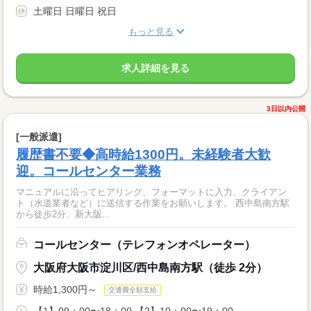
土曜日 日曜日 祝日
もっと見る
求人詳細を見る
3日以内公開
[一般派遣]
履歴書不要◆高時給1300円。未経験者大歓
迎。コールセンター業務
マニュアルに沿ってヒアリング、フォーマットに入力、クライアン
ト（水道業者など）に送信する作業をお願いします。 西中島南方駅
から徒歩2分、新大阪...
コールセンター（テレフォンオペレーター）
大阪府大阪市淀川区/西中島南方駅（徒歩 2分）
時給1,300円～
交通費全額支給