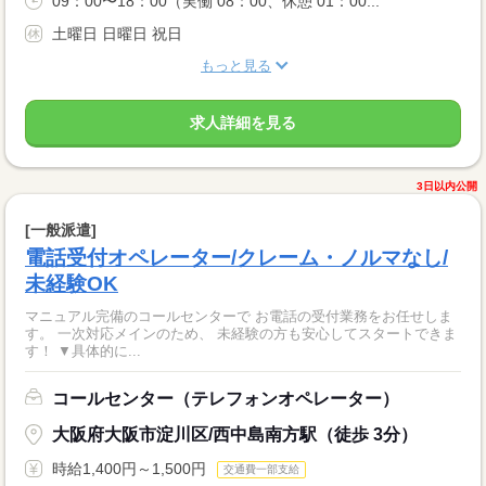
09：00〜18：00（実働 08：00、休憩 01：00...
土曜日 日曜日 祝日
もっと見る
求人詳細を見る
3日以内公開
[一般派遣]
電話受付オペレーター/クレーム・ノルマなし/
未経験OK
マニュアル完備のコールセンターで お電話の受付業務をお任せしま
す。 一次対応メインのため、 未経験の方も安心してスタートできま
す！ ▼具体的に...
コールセンター（テレフォンオペレーター）
大阪府大阪市淀川区/西中島南方駅（徒歩 3分）
時給1,400円～1,500円
交通費一部支給