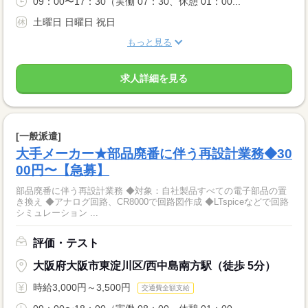
09：00〜17：30（実働 07：30、休憩 01：00...
土曜日 日曜日 祝日
もっと見る
求人詳細を見る
[一般派遣]
大手メーカー★部品廃番に伴う再設計業務◆30
00円〜【急募】
部品廃番に伴う再設計業務 ◆対象：自社製品すべての電子部品の置
き換え ◆アナログ回路、CR8000で回路図作成 ◆LTspiceなどで回路
シミュレーション ...
評価・テスト
大阪府大阪市東淀川区/西中島南方駅（徒歩 5分）
時給3,000円～3,500円
交通費全額支給