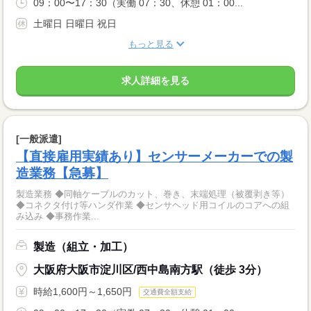
09：00〜17：30（実働 07：30、休憩 01：00...
土曜日 日曜日 祝日
もっと見る
求人詳細を見る
[一般派遣]
【直接雇用実績あり】センサーメーカーでの製
造業務【急募】
製造業務 ◆同軸ケーブルのカット、巻き、末端処理（被覆剥き等）
◆コネクタ付け等ハンダ作業 ◆センサヘッド用コイルのコアへの組
み込み ◆事務作業...
製造（組立・加工）
大阪府大阪市淀川区/西中島南方駅（徒歩 3分）
時給1,600円～1,650円
交通費全額支給