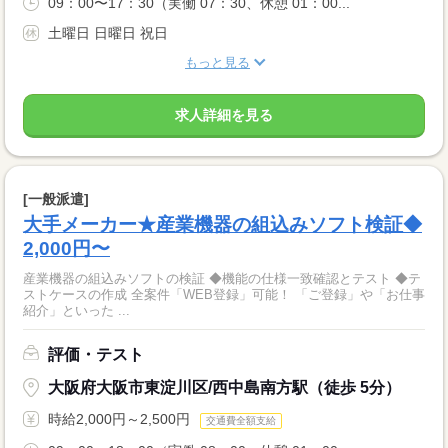
09：00〜17：30（実働 07：30、休憩 01：00...
土曜日 日曜日 祝日
もっと見る
求人詳細を見る
[一般派遣]
大手メーカー★産業機器の組込みソフト検証◆
2,000円〜
産業機器の組込みソフトの検証 ◆機能の仕様一致確認とテスト ◆テ
ストケースの作成 全案件「WEB登録」可能！ 「ご登録」や「お仕事
紹介」といった ...
評価・テスト
大阪府大阪市東淀川区/西中島南方駅（徒歩 5分）
時給2,000円～2,500円
交通費全額支給