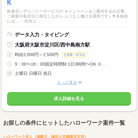
K
飲食店へデリバリーサービスの キャンペーンをご案内するお仕事。
ご家庭や私生活と両立しながら ムリなく働ける環境です♪ ▼具体的
には… ・担当エ...
データ入力・タイピング
大阪府大阪市淀川区/西中島南方駅
時給2,000円～2,500円
交通費一部支給
9：00〜18：00固定時間制 1日3時間〜OK ※...
土曜日 日曜日 祝日
もっと見る
求人詳細を見る
お探しの条件にヒットしたハローワーク案件一覧
ハローワーク求人（掲載元：梅田公共職業安定所）