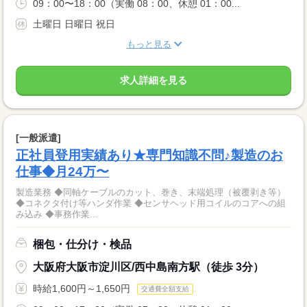
09：00〜18：00（実働 08：00、休憩 01：00...
土曜日 日曜日 祝日
もっと見る
求人詳細を見る
[一般派遣]
正社員登用実績あり★専門知識不問♪製造のお
仕事◆月24万〜
製造業務 ◆同軸ケーブルのカット、巻き、末端処理（被覆剥き等）
◆コネクタ付け等ハンダ作業 ◆センサヘッド用コイルのコアへの組
み込み ◆事務作業...
梱包・仕分け・検品
大阪府大阪市淀川区/西中島南方駅（徒歩 3分）
時給1,600円～1,650円
交通費全額支給