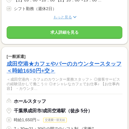
【1】09：00〜18：00 【2】10：00〜19：00 ...
シフト勤務（週休2日）
もっと見る
求人詳細を見る
[一般派遣]
成田空港★カフェやバーのカウンタースタッフ
＜時給1650円+交＞
＜成田空港内・カフェのカウンター業務スタッフ＞ ◎接客サービス
の経験活かして働こう☆ ◎オシャレなカフェでお仕事♪ 【お仕事内
容】 ・カウンタ...
ホールスタッフ
千葉県成田市/成田空港駅（徒歩 5分）
時給1,650円～
交通費一部支給
7：30〜21：30位の間でのシフト制 （実働7....