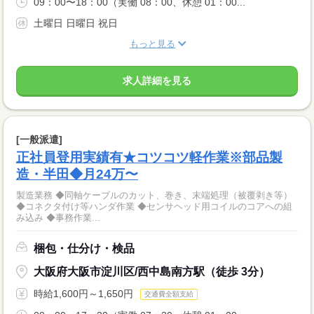
09：00〜18：00（実働 08：00、休憩 01：00...
土曜日 日曜日 祝日
もっと見る
求人詳細を見る
[一般派遣]
正社員登用実績有★コツコツ軽作業※部品製
造・半田◆月24万〜
製造業務 ◆同軸ケーブルのカット、巻き、末端処理（被覆剥き等）
◆コネクタ付け等ハンダ作業 ◆センサヘッド用コイルのコアへの組
み込み ◆事務作業...
梱包・仕分け・検品
大阪府大阪市淀川区/西中島南方駅（徒歩 3分）
時給1,600円～1,650円
交通費全額支給