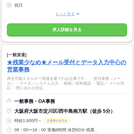
祝日
もっと見る
求人詳細を見る
[一般派遣]
★残業少なめ★メール受付とデータ入力中心の
営業事務
再生可能エネルギー関連企業でのお仕事です。 ・受付業務（メー
ル） ・データ／システム入力 ・納期／送料確認 ・電話／ メール対
応 ・問い合わせ対応...
一般事務・OA事務
大阪府大阪市淀川区/西中島南方駅（徒歩 5分）
時給1,600円～
交通費全額支給
09：00〜18：00 実働8時間 休憩60分 残業...