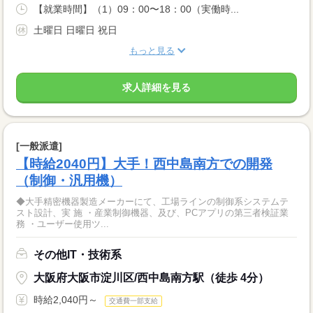
【就業時間】（1）09：00〜18：00（実働時...
土曜日 日曜日 祝日
もっと見る
求人詳細を見る
[一般派遣]
【時給2040円】大手！西中島南方での開発
（制御・汎用機）
◆大手精密機器製造メーカーにて、工場ラインの制御系システムテ
スト設計、実 施 ・産業制御機器、及び、PCアプリの第三者検証業
務 ・ユーザー使用ツ...
その他IT・技術系
大阪府大阪市淀川区/西中島南方駅（徒歩 4分）
時給2,040円～
交通費一部支給