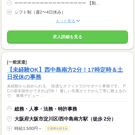
ーーーーーーーーーーーーーーーーー 【勤...
シフト制（週2〜4日休み）
もっと見る
求人詳細を見る
[一般派遣]
【未経験OK】西中島南方2分！17時定時＆土
日祝休の事務
未経験から始められる、 快適なオフィスでのサポート事務です。 P
Cの基本操作ができればOK！ 優しい先輩がイチから丁寧に教えるの
で、 事務デビュー...
総務・人事・法務・特許事務
大阪府大阪市淀川区/西中島南方駅（徒歩 2分）
時給1,500円～
交通費全額支給