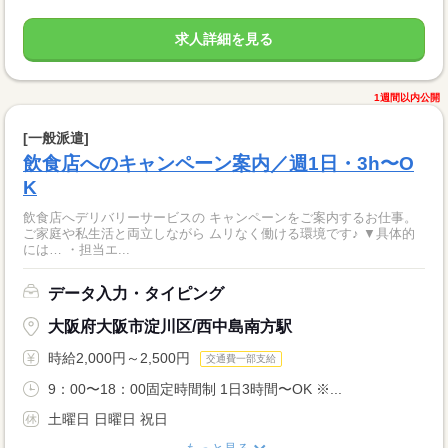
求人詳細を見る
1週間以内公開
[一般派遣]
飲食店へのキャンペーン案内／週1日・3h〜O
K
飲食店へデリバリーサービスの キャンペーンをご案内するお仕事。
ご家庭や私生活と両立しながら ムリなく働ける環境です♪ ▼具体的
には… ・担当エ...
データ入力・タイピング
大阪府大阪市淀川区/西中島南方駅
時給2,000円～2,500円
交通費一部支給
9：00〜18：00固定時間制 1日3時間〜OK ※...
土曜日 日曜日 祝日