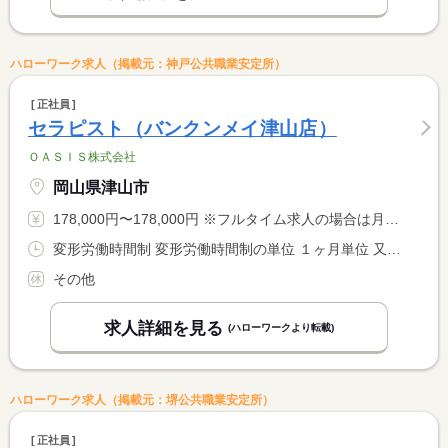
ハローワーク求人（掲載元：神戸公共職業安定所）
正社員
セラピスト（バンクンメイ津山店）
ＯＡＳＩＳ株式会社
岡山県津山市
178,000円〜178,000円 ※フルタイム求人の場合は月額（換算額）、パート求人の場合は時間額を表示しています。
変形労働時間制 変形労働時間制の単位 １ヶ月単位 又は 13時00分〜1時00分の時間の間の8時間程度 就業時間に関する特記事項 シフト制 １３時〜２５時の間の８時間程度 <BR> <BR> １か月１７０ｈ勤務
その他
求人詳細を見る
(ハローワークより転載)
ハローワーク求人（掲載元：堺公共職業安定所）
正社員