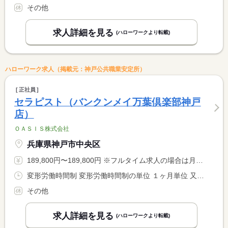
その他
求人詳細を見る
(ハローワークより転載)
ハローワーク求人（掲載元：神戸公共職業安定所）
正社員
セラピスト（バンクンメイ万葉倶楽部神戸
店）
ＯＡＳＩＳ株式会社
兵庫県神戸市中央区
189,800円〜189,800円 ※フルタイム求人の場合は月額（換算額）、パート求人の場合は時間額を表示しています。
変形労働時間制 変形労働時間制の単位 １ヶ月単位 又は 13時00分〜1時00分の時間の間の8時間程度 就業時間に関する特記事項 シフト制 １３時〜２５時の間の８時間程度 <BR> <BR> １か月１７０ｈ勤務
その他
求人詳細を見る
(ハローワークより転載)