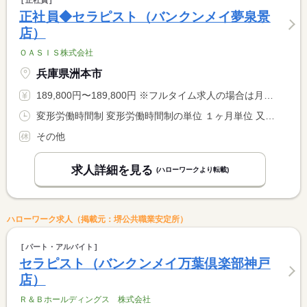
正社員
正社員◆セラピスト（バンクンメイ夢泉景
店）
ＯＡＳＩＳ株式会社
兵庫県洲本市
189,800円〜189,800円 ※フルタイム求人の場合は月額（換算額）、パート求人の場合は時間額を表示しています。
変形労働時間制 変形労働時間制の単位 １ヶ月単位 又は 12時00分〜1時00分の時間の間の8時間程度 就業時間に関する特記事項 シフト制 １２時〜２５時の間の８時間程度 <BR> <BR> １か月１７０ｈ勤務
その他
求人詳細を見る
(ハローワークより転載)
ハローワーク求人（掲載元：堺公共職業安定所）
パート・アルバイト
セラピスト（バンクンメイ万葉倶楽部神戸
店）
Ｒ＆Ｂホールディングス 株式会社