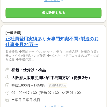
もっと見る
求人詳細を見る
[一般派遣]
正社員登用実績あり★専門知識不問♪製造のお
仕事◆月24万〜
製造業務 ◆同軸ケーブルのカット、巻き、末端処理（被覆剥き等）
◆コネクタ付け等ハンダ作業 ◆センサヘッド用コイルのコアへの組
み込み ◆事務作業...
梱包・仕分け・検品
大阪府大阪市淀川区/西中島南方駅（徒歩 3分）
時給1,600円～1,650円
交通費全額支給
09：00〜17：30（実働 07：30、休憩 01：00...
土曜日 日曜日 祝日
もっと見る