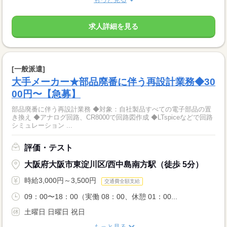
求人詳細を見る
[一般派遣]
大手メーカー★部品廃番に伴う再設計業務◆30
00円〜【急募】
部品廃番に伴う再設計業務 ◆対象：自社製品すべての電子部品の置
き換え ◆アナログ回路、CR8000で回路図作成 ◆LTspiceなどで回路
シミュレーション ...
評価・テスト
大阪府大阪市東淀川区/西中島南方駅（徒歩 5分）
時給3,000円～3,500円
交通費全額支給
09：00〜18：00（実働 08：00、休憩 01：00...
土曜日 日曜日 祝日
もっと見る