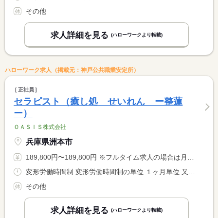
その他
求人詳細を見る
(ハローワークより転載)
ハローワーク求人（掲載元：神戸公共職業安定所）
正社員
セラピスト（癒し処 せいれん ー整蓮
ー）
ＯＡＳＩＳ株式会社
兵庫県洲本市
189,800円〜189,800円 ※フルタイム求人の場合は月額（換算額）、パート求人の場合は時間額を表示しています。
変形労働時間制 変形労働時間制の単位 １ヶ月単位 又は 13時00分〜1時00分の時間の間の8時間程度 就業時間に関する特記事項 シフト制 １３時〜２５時の間の８時間程度 <BR> <BR> １か月１７０ｈ勤務
その他
求人詳細を見る
(ハローワークより転載)