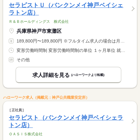
セラピストＵ（バンクンメイ神戸ベイシェ
ラトン店）
Ｒ＆Ｂホールディングス 株式会社
兵庫県神戸市東灘区
189,800円〜189,800円 ※フルタイム求人の場合は月額（換算額）、パート求人の場合は時間額を表示しています。
変形労働時間制 変形労働時間制の単位 １ヶ月単位 就業時間１ 10時00分〜20時00分 又は 13時00分〜23時00分の時間の間の7時間程度 就業時間に関する特記事項 シフト制 <BR> １月１７０ｈ勤務
その他
求人詳細を見る
(ハローワークより転載)
ハローワーク求人（掲載元：神戸公共職業安定所）
正社員
セラピスト（バンクンメイ神戸ベイシェラ
トン店）
ＯＡＳＩＳ株式会社