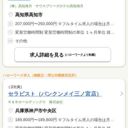
（株）高知海月 サウスブリーズホテル高知海月
高知県高知市
207,000円〜250,000円 ※フルタイム求人の場合は月額（換算額）、パート求人の場合は時間額を表示しています。
変形労働時間制 変形労働時間制の単位 １ヶ月単位 就業時間に関する特記事項 １０：００〜２２：００の間の１日７時間３０分勤務 <BR> ローテーションによる勤務 <BR> 週平均４０時間以内の勤務
その他
求人詳細を見る
(ハローワークより転載)
ハローワーク求人（掲載元：堺公共職業安定所）
正社員
セラピスト（バンクンメイ三ノ宮店）
Ｒ＆Ｂホールディングス 株式会社
兵庫県神戸市中央区
189,800円〜189,800円 ※フルタイム求人の場合は月額（換算額）、パート求人の場合は時間額を表示しています。