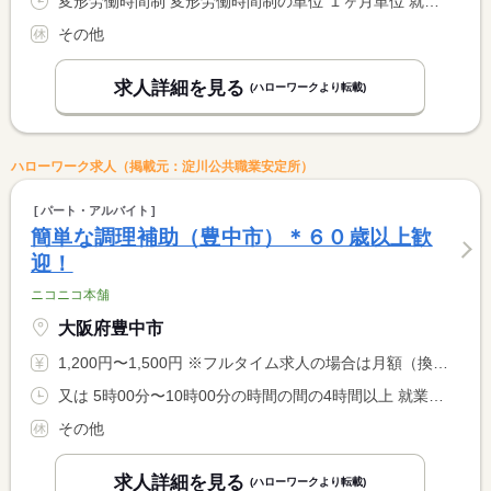
変形労働時間制 変形労働時間制の単位 １ヶ月単位 就業時間１ 13時00分〜23時00分 又は 10時00分〜20時00分の時間の間の7時間程度 就業時間に関する特記事項 シフト制 <BR> １月１７０ｈ勤務
その他
求人詳細を見る
(ハローワークより転載)
ハローワーク求人（掲載元：淀川公共職業安定所）
パート・アルバイト
簡単な調理補助（豊中市）＊６０歳以上歓
迎！
ニコニコ本舗
大阪府豊中市
1,200円〜1,500円 ※フルタイム求人の場合は月額（換算額）、パート求人の場合は時間額を表示しています。
又は 5時00分〜10時00分の時間の間の4時間以上 就業時間に関する特記事項 始業や就業時間は相談に応じます。ご希望をお聞かせ下さい。
その他
求人詳細を見る
(ハローワークより転載)