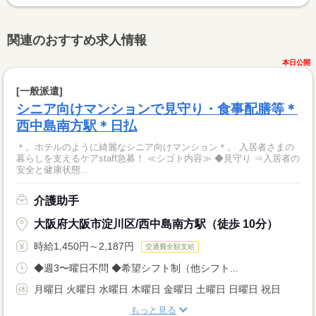
関連のおすすめ求人情報
本日公開
[一般派遣]
シニア向けマンションで見守り・食事配膳等＊
西中島南方駅＊日払
＊。ホテルのように綺麗なシニア向けマンション＊。 入居者さまの
暮らしを支えるケアstaff急募！ ≪シゴト内容≫ ◆見守り ⇒入居者の
安全と健康状態...
介護助手
大阪府大阪市淀川区/西中島南方駅（徒歩 10分）
時給1,450円～2,187円
交通費全額支給
◆週3〜曜日不問 ◆希望シフト制（他シフト...
月曜日 火曜日 水曜日 木曜日 金曜日 土曜日 日曜日 祝日
もっと見る