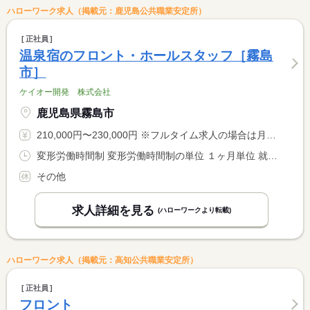
ハローワーク求人（掲載元：鹿児島公共職業安定所）
正社員
温泉宿のフロント・ホールスタッフ［霧島
市］
ケイオー開発 株式会社
鹿児島県霧島市
210,000円〜230,000円 ※フルタイム求人の場合は月額（換算額）、パート求人の場合は時間額を表示しています。
変形労働時間制 変形労働時間制の単位 １ヶ月単位 就業時間１ 7時00分〜16時00分 就業時間２ 9時00分〜18時00分 就業時間３ 13時00分〜22時00分 就業時間に関する特記事項 ＊（１）〜（３）のシフト制 <BR> ＊２２時以降の勤務は１８歳以上に限る（労基法６１条により１８ <BR> 歳未満の就業禁止）
その他
求人詳細を見る
(ハローワークより転載)
ハローワーク求人（掲載元：高知公共職業安定所）
正社員
フロント