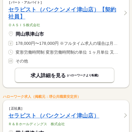
パート・アルバイト
セラピスト（バンクンメイ津山店）【契約
社員】
ＯＡＳＩＳ株式会社
岡山県津山市
178,000円〜178,000円 ※フルタイム求人の場合は月額（換算額）、パート求人の場合は時間額を表示しています。
変形労働時間制 変形労働時間制の単位 １ヶ月単位 又は 13時00分〜1時00分の時間の間の8時間程度 就業時間に関する特記事項 シフト制 １３時〜２５時の間の８時間程度 <BR> <BR> １か月１７０ｈ勤務
その他
求人詳細を見る
(ハローワークより転載)
ハローワーク求人（掲載元：堺公共職業安定所）
正社員
セラピスト（バンクンメイ津山店）
Ｒ＆Ｂホールディングス 株式会社