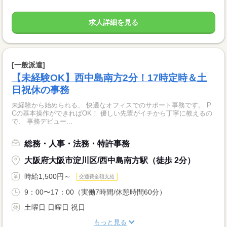
求人詳細を見る
[一般派遣]
【未経験OK】西中島南方2分！17時定時＆土
日祝休の事務
未経験から始められる、 快適なオフィスでのサポート事務です。 P
Cの基本操作ができればOK！ 優しい先輩がイチから丁寧に教えるの
で、 事務デビュー...
総務・人事・法務・特許事務
大阪府大阪市淀川区/西中島南方駅（徒歩 2分）
時給1,500円～
交通費全額支給
9：00〜17：00（実働7時間/休憩時間60分）
土曜日 日曜日 祝日
もっと見る