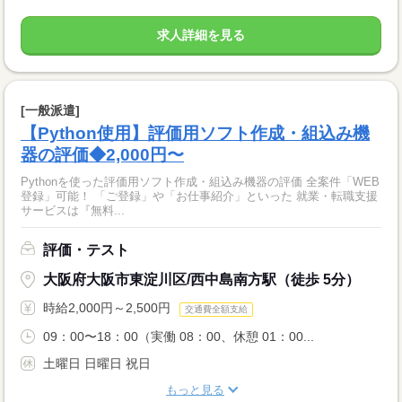
求人詳細を見る
[一般派遣]
【Python使用】評価用ソフト作成・組込み機
器の評価◆2,000円〜
Pythonを使った評価用ソフト作成・組込み機器の評価 全案件「WEB
登録」可能！ 「ご登録」や「お仕事紹介」といった 就業・転職支援
サービスは『無料...
評価・テスト
大阪府大阪市東淀川区/西中島南方駅（徒歩 5分）
時給2,000円～2,500円
交通費全額支給
09：00〜18：00（実働 08：00、休憩 01：00...
土曜日 日曜日 祝日
もっと見る