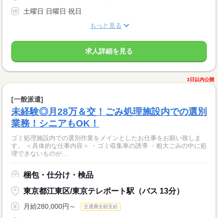
土曜日 日曜日 祝日
もっと見る
求人詳細を見る
3日以内公開
[一般派遣]
未経験◎月28万＆交！ごみ処理施設内での選別
業務！シニアもOK！
ゴミ処理施設内での選別作業をメインとしたお仕事をお願い致しま
す。 ＜具体的な仕事内容＞ ・ゴミ収集車の誘導 ・粗大ごみの中に処
理できないものが...
梱包・仕分け・検品
東京都江東区/東京テレポート駅（バス 13分）
月給280,000円～
交通費全額支給