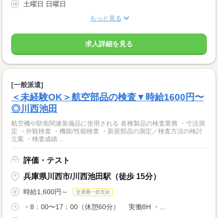
土曜日 日曜日
もっと見る
求人詳細を見る
[一般派遣]
＜未経験OK＞航空部品の検査▼時給1600円〜
◎川西池田
航空機や防衛関連装備品に使用される 各種製品の検査業務 ・寸法測
定 ・外観検査 ・機能/性能検査 ・新規部品の測定／検査方法の検討
立案 ・検査成績...
評価・テスト
兵庫県川西市/川西池田駅（徒歩 15分）
時給1,600円～
交通費一部支給
・8：00〜17：00（休憩60分） 実働8H ・...