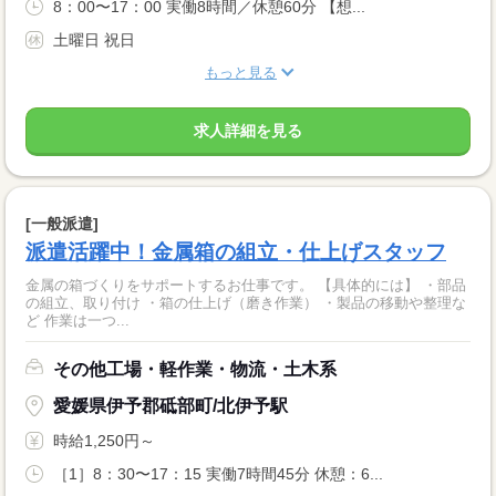
8：00〜17：00 実働8時間／休憩60分 【想...
土曜日 祝日
もっと見る
求人詳細を見る
[一般派遣]
派遣活躍中！金属箱の組立・仕上げスタッフ
金属の箱づくりをサポートするお仕事です。 【具体的には】 ・部品
の組立、取り付け ・箱の仕上げ（磨き作業） ・製品の移動や整理な
ど 作業は一つ...
その他工場・軽作業・物流・土木系
愛媛県伊予郡砥部町/北伊予駅
時給1,250円～
［1］8：30〜17：15 実働7時間45分 休憩：6...