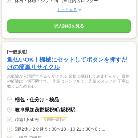
休日・休暇：シフト制 （※社内カレンダー...
もっと見る
求人詳細を見る
[一般派遣]
週払いOK！機械にセットしてボタンを押すだ
けの簡単リサイクル
未経験から活躍できるリサイクル 業務に挑戦してみませんか。 資格
や経験は一切不問です。 作業はシンプルで、先輩スタッフが 丁寧に
教えるため安心...
梱包・仕分け・検品
岐阜県加茂郡坂祝町/坂祝駅
時給1,550円
交通費一部支給
5勤2休／2交替 9：30〜18：10 21：30〜6：...