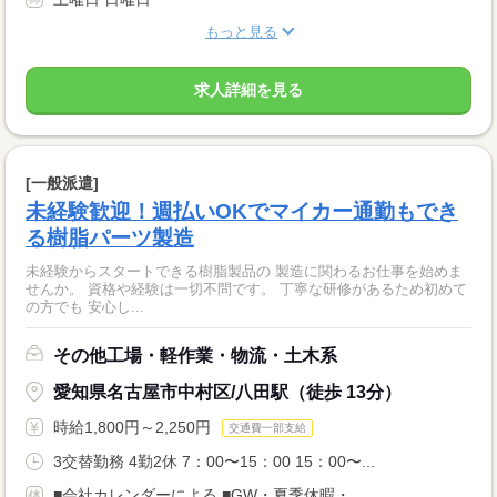
もっと見る
求人詳細を見る
[一般派遣]
未経験歓迎！週払いOKでマイカー通勤もでき
る樹脂パーツ製造
未経験からスタートできる樹脂製品の 製造に関わるお仕事を始めま
せんか。 資格や経験は一切不問です。 丁寧な研修があるため初めて
の方でも 安心し...
その他工場・軽作業・物流・土木系
愛知県名古屋市中村区/八田駅（徒歩 13分）
時給1,800円～2,250円
交通費一部支給
3交替勤務 4勤2休 7：00〜15：00 15：00〜...
■会社カレンダーによる ■GW・夏季休暇・...