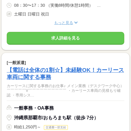
08：30〜17：30 （実働8時間/休憩1時間） ...
土曜日 日曜日 祝日
もっと見る
求人詳細を見る
[一般派遣]
【電話は全体の1割☆】未経験OK！カーリース
車両に関する事務
カーリースに関する事務のお仕事♪ メイン業務（デスクワーク中心）
￣￣￣￣￣V￣￣￣￣￣￣￣￣￣￣ ・カーリース車両の見積もり確
認 ・専用シス...
一般事務・OA事務
沖縄県那覇市/おもろまち駅（徒歩 7分）
時給1,250円～
交通費一部支給