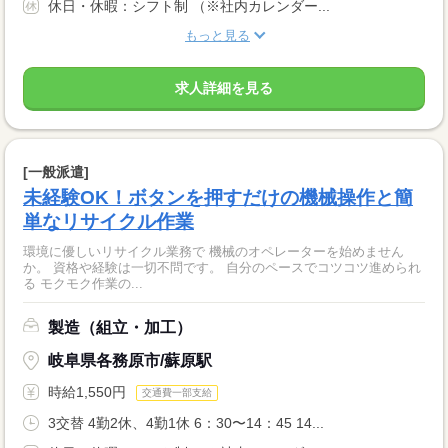
休日・休暇：シフト制 （※社内カレンダー...
もっと見る
求人詳細を見る
[一般派遣]
未経験OK！ボタンを押すだけの機械操作と簡
単なリサイクル作業
環境に優しいリサイクル業務で 機械のオペレーターを始めません
か。 資格や経験は一切不問です。 自分のペースでコツコツ進められ
る モクモク作業の...
製造（組立・加工）
岐阜県各務原市/蘇原駅
時給1,550円
交通費一部支給
3交替 4勤2休、4勤1休 6：30〜14：45 14...