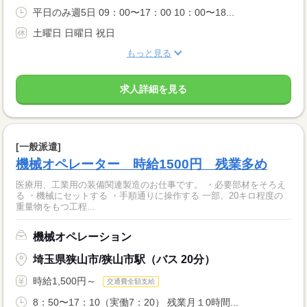
平日のみ週5日 09：00〜17：00 10：00〜18...
土曜日 日曜日 祝日
もっと見る
求人詳細を見る
[一般派遣]
機械オペレーター 時給1500円 残業多め
医療用、工業用の装備関連製造のお仕事です。 ・必要部材をそろえ
る ・機械にセットする ・手順通りに操作する 一部、20キロ程度の
重量物をもつ工程...
機械オペレーション
埼玉県狭山市/狭山市駅（バス 20分）
時給1,500円～
交通費全額支給
8：50〜17：10（実働7：20） 残業月１0時間...