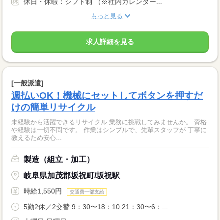
休日・休暇：シフト制 （※社内カレンダー...
もっと見る
求人詳細を見る
[一般派遣]
週払いOK！機械にセットしてボタンを押すだ
けの簡単リサイクル
未経験から活躍できるリサイクル 業務に挑戦してみませんか。 資格
や経験は一切不問です。 作業はシンプルで、先輩スタッフが 丁寧に
教えるため安心...
製造（組立・加工）
岐阜県加茂郡坂祝町/坂祝駅
時給1,550円
交通費一部支給
5勤2休／2交替 9：30〜18：10 21：30〜6：...