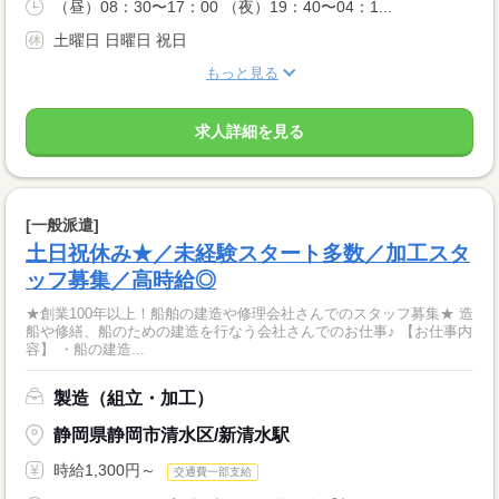
（昼）08：30〜17：00 （夜）19：40〜04：1...
土曜日 日曜日 祝日
もっと見る
求人詳細を見る
[一般派遣]
土日祝休み★／未経験スタート多数／加工スタ
ッフ募集／高時給◎
★創業100年以上！船舶の建造や修理会社さんでのスタッフ募集★ 造
船や修繕、船のための建造を行なう会社さんでのお仕事♪ 【お仕事内
容】 ・船の建造...
製造（組立・加工）
静岡県静岡市清水区/新清水駅
時給1,300円～
交通費一部支給