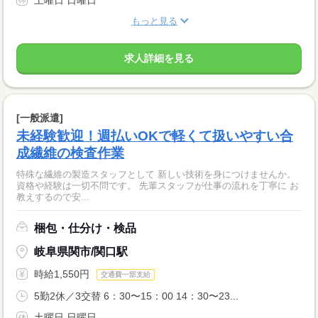
もっと見る
求人詳細を見る
[一般派遣]
未経験歓迎！週払いOKで軽くて扱いやすい合
成繊維の検査作業
特殊な繊維の製造スタッフとして 新しい技術を身につけませんか。
資格や経験は一切不問です。 先輩スタッフが仕事の流れを丁寧に お
教えするので安...
梱包・仕分け・検品
岐阜県関市/関口駅
時給1,550円
交通費一部支給
5勤2休／3交替 6：30〜15：00 14：30〜23...
土曜日 日曜日