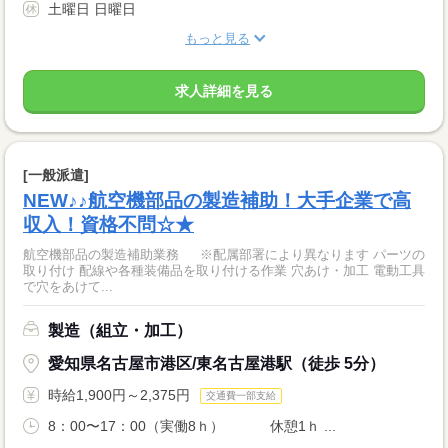
土曜日 日曜日
もっと見る
求人詳細を見る
[一般派遣]
NEW♪♪航空機部品の製造補助！大手企業で高
収入！資格不問☆★
航空機部品の製造補助業務 ※配属部署により異なります パーツの
取り付け 配線や各種装備品を取り付ける作業 穴あけ・加工 電動工具
で穴をあけて...
製造（組立・加工）
愛知県名古屋市港区/東名古屋港駅（徒歩 5分）
時給1,900円～2,375円
交通費一部支給
8：00〜17：00（実働8ｈ） 休憩1ｈ ...