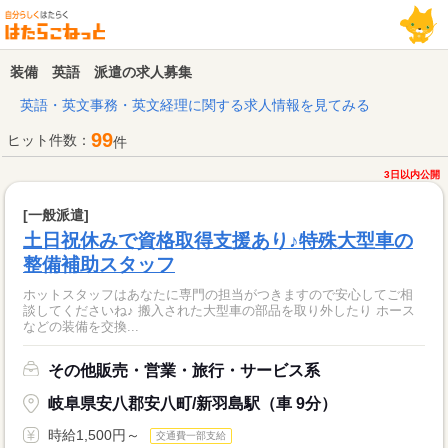
装備 英語 派遣の求人募集
英語・英文事務・英文経理に関する求人情報を見てみる
99
ヒット件数：
件
3日以内公開
[一般派遣]
土日祝休みで資格取得支援あり♪特殊大型車の
整備補助スタッフ
ホットスタッフはあなたに専門の担当がつきますので安心してご相
談してくださいね♪ 搬入された大型車の部品を取り外したり ホース
などの装備を交換...
その他販売・営業・旅行・サービス系
岐阜県安八郡安八町/新羽島駅（車 9分）
時給1,500円～
交通費一部支給