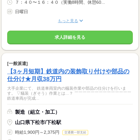
７：４０〜１６：４０（実働8時間、休憩60...
日曜日
もっと見る
求人詳細を見る
[一般派遣]
【3ヶ月短期】鉄道内の装飾取り付けや部品の
仕分け★月収38万円
大手企業にて、 鉄道車両室内の艤装作業や部品の仕分けを行いま
す。 ▽艤装（ぎそう）作業とは...？ ￣￣￣￣￣￣￣￣￣￣￣￣￣￣
鉄道車両が完成...
製造（組立・加工）
山口県下松市/下松駅
時給1,900円～2,375円
交通費一部支給