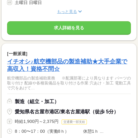
土曜日 日曜日
もっと見る
求人詳細を見る
[一般派遣]
イチオシ♪航空機部品の製造補助★大手企業で
高収入！資格不問☆
航空機部品の製造補助業務 ※配属部署により異なります パーツの
取り付け 配線や各種装備品を取り付ける作業 穴あけ・加工 電動工具
で穴をあけて...
製造（組立・加工）
愛知県名古屋市港区/東名古屋港駅（徒歩 5分）
時給1,900円～2,375円
交通費一部支給
8：00〜17：00（実働8ｈ） 休憩1ｈ ...