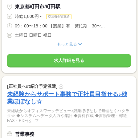
東京都町田市/町田駅
時給1,800円～
交通費全額支給
09：00〜18：00 【残業】有 繁忙期 30〜...
土曜日 日曜日 祝日
もっと見る
求人詳細を見る
[正社員への紹介予定派遣]
?
未経験からサポート事務で正社員目指せる♪残
業ほぼなし☆
未経験からオフィスワークデビュー♪残業ほぼなしで無理なくハタラ
ク☆ ◆システムへデータ入力や集計 ◆資料作成 ◆書類管理・郵送、
FAX・PDF化、フ...
営業事務