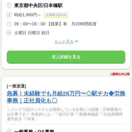
東京都中央区/日本橋駅
時給1,900円～
交通費全額支給
09：00〜18：00 【残業】有 月20時間程度
土曜日 日曜日 祝日
もっと見る
求人詳細を見る
1週間以内公開
[一般派遣]
急募！未経験でも月給28万円〜◇駅チカ◆労務
事務｜正社員化も〇
＼インフラ設計システムを開発している企業にて総務・労務事務の
お仕事です／ 具体的には… ▽給与計算 ▽勤務表確認 ▽社会保険関
連手続き ▽年末...
一般事務・OA事務