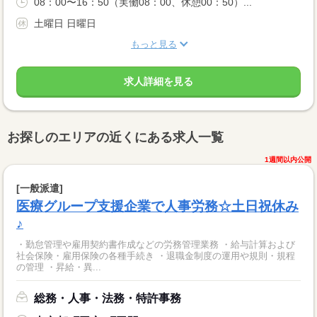
08：00〜16：50（実働08：00、休憩00：50）...
土曜日 日曜日
もっと見る
求人詳細を見る
お探しのエリアの近くにある求人一覧
1週間以内公開
[一般派遣]
医療グループ支援企業で人事労務☆土日祝休み
♪
・勤怠管理や雇用契約書作成などの労務管理業務 ・給与計算および
社会保険・雇用保険の各種手続き ・退職金制度の運用や規則・規程
の管理 ・昇給・異...
総務・人事・法務・特許事務