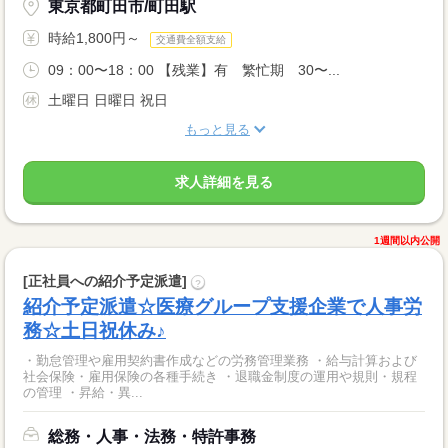
東京都町田市/町田駅
時給1,800円～
交通費全額支給
09：00〜18：00 【残業】有 繁忙期 30〜...
土曜日 日曜日 祝日
もっと見る
求人詳細を見る
1週間以内公開
[正社員への紹介予定派遣]
?
紹介予定派遣☆医療グループ支援企業で人事労
務☆土日祝休み♪
・勤怠管理や雇用契約書作成などの労務管理業務 ・給与計算および
社会保険・雇用保険の各種手続き ・退職金制度の運用や規則・規程
の管理 ・昇給・異...
総務・人事・法務・特許事務