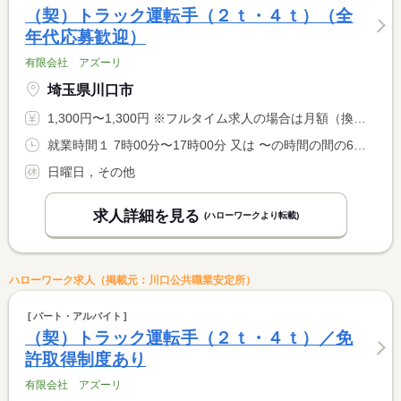
（契）トラック運転手（２ｔ・４ｔ）（全
年代応募歓迎）
有限会社 アズーリ
埼玉県川口市
1,300円〜1,300円 ※フルタイム求人の場合は月額（換算額）、パート求人の場合は時間額を表示しています。
就業時間１ 7時00分〜17時00分 又は 〜の時間の間の6時間程度 就業時間に関する特記事項 自身のやれる範囲での日数 時間調整可能
日曜日，その他
求人詳細を見る
(ハローワークより転載)
ハローワーク求人（掲載元：川口公共職業安定所）
パート・アルバイト
（契）トラック運転手（２ｔ・４ｔ）／免
許取得制度あり
有限会社 アズーリ