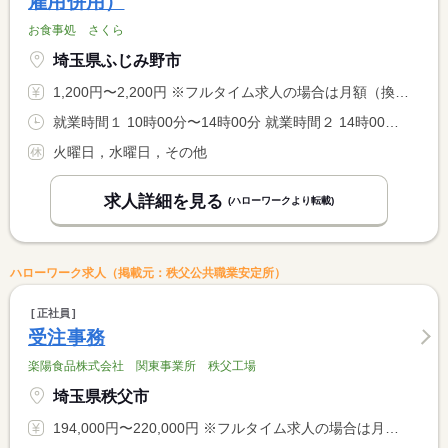
雇用併用）
お食事処 さくら
埼玉県ふじみ野市
1,200円〜2,200円 ※フルタイム求人の場合は月額（換算額）、パート求人の場合は時間額を表示しています。
就業時間１ 10時00分〜14時00分 就業時間２ 14時00分〜22時00分 就業時間３ 22時00分〜3時00分 就業時間に関する特記事項 応相談：週２０時間以上の勤務でお願いします。 <BR> （１）（３）休憩０分
火曜日，水曜日，その他
求人詳細を見る
(ハローワークより転載)
ハローワーク求人（掲載元：秩父公共職業安定所）
正社員
受注事務
楽陽食品株式会社 関東事業所 秩父工場
埼玉県秩父市
194,000円〜220,000円 ※フルタイム求人の場合は月額（換算額）、パート求人の場合は時間額を表示しています。