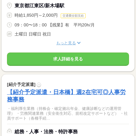
東京都江東区/新木場駅
時給1,850円～2,000円
交通費全額支給
09：00〜18：00 【残業】有 平均20h/月
土曜日 日曜日 祝日
もっと見る
求人詳細を見る
[紹介予定派遣]
?
【紹介予定派遣・日本橋】週2在宅可◎人事労
務事務
・福利厚生業務（持株会・確定拠出年金、健康診断などの運用管
理） ・労務関連業務（安全衛生対応、規程改定サポートなど） ・社
員サポート（各種手続...
総務・人事・法務・特許事務