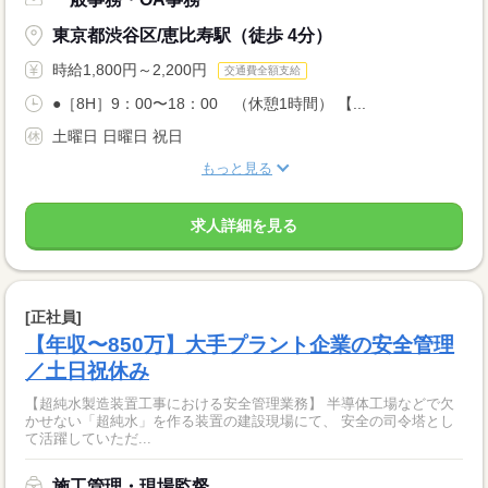
東京都渋谷区/恵比寿駅（徒歩 4分）
時給1,800円～2,200円
交通費全額支給
●［8H］9：00〜18：00 （休憩1時間） 【...
土曜日 日曜日 祝日
もっと見る
求人詳細を見る
[正社員]
【年収〜850万】大手プラント企業の安全管理
／土日祝休み
【超純水製造装置工事における安全管理業務】 半導体工場などで欠
かせない「超純水」を作る装置の建設現場にて、 安全の司令塔とし
て活躍していただ...
施工管理・現場監督