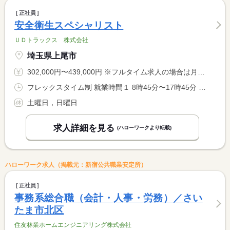
正社員
安全衛生スペシャリスト
ＵＤトラックス 株式会社
埼玉県上尾市
302,000円〜439,000円 ※フルタイム求人の場合は月額（換算額）、パート求人の場合は時間額を表示しています。
フレックスタイム制 就業時間１ 8時45分〜17時45分 就業時間に関する特記事項 フレックスタイム制あり（コアタイムなし） <BR> ５：００〜２２：００（フレキシブルタイム）
土曜日，日曜日
求人詳細を見る
(ハローワークより転載)
ハローワーク求人（掲載元：新宿公共職業安定所）
正社員
事務系総合職（会計・人事・労務）／さい
たま市北区
住友林業ホームエンジニアリング株式会社