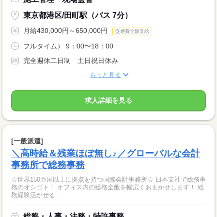
東京都港区/田町駅（バス 7分）
月給430,000円～650,000円
交通費全額支給
フルタイム） 9：00〜18：00
完全週休二日制 土日祝日休み
もっと見る
求人詳細を見る
[一般派遣]
＼高時給＆残業ほぼ無し♪／グローバルな会計
事務所で総務事務
☆世界150カ国以上に拠点を持つ国際会計事務所☆ 日本支社で総務事
務のオシゴト！ オフィス内の総務全般を幅広くおまかせします！ 総
務経験活かせる...
総務・人事・法務・特許事務