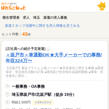
衛生管理者 求人 埼玉 派遣の求人募集
派遣スタッフ活躍中に関する求人情報を見てみる
43
ヒット件数：
件
[正社員への紹介予定派遣]
?
＜坂戸市＞車通勤OK★大手メーカーでの事務/
年収324万〜
【北坂戸】東証プライム上場メーカー★安全衛生に関する事務 ●環境
保全・安全衛生活動の計画 ●環境及び安全衛生会議等開催 ●環境・安
全衛生に関す...
一般事務・OA事務
埼玉県坂戸市/北坂戸駅（徒歩 19分）
時給1,500円
交通費全額支給