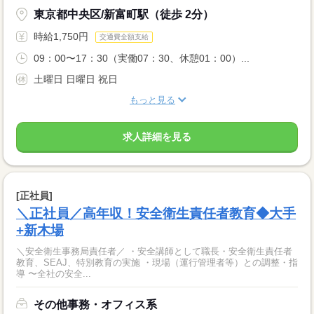
東京都中央区/新富町駅（徒歩 2分）
時給1,750円
交通費全額支給
09：00〜17：30（実働07：30、休憩01：00）...
土曜日 日曜日 祝日
もっと見る
求人詳細を見る
[正社員]
＼正社員／高年収！安全衛生責任者教育◆大手
+新木場
＼安全衛生事務局責任者／ ・安全講師として職長・安全衛生責任者
教育、SEAJ、特別教育の実施 ・現場（運行管理者等）との調整・指
導 〜全社の安全...
その他事務・オフィス系