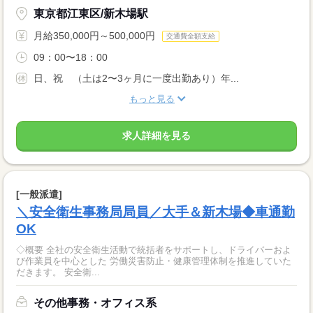
東京都江東区/新木場駅
月給350,000円～500,000円
交通費全額支給
09：00〜18：00
日、祝 （土は2〜3ヶ月に一度出勤あり）年...
もっと見る
求人詳細を見る
[一般派遣]
＼安全衛生事務局局員／大手＆新木場◆車通勤
OK
◇概要 全社の安全衛生活動で統括者をサポートし、ドライバーおよ
び作業員を中心とした 労働災害防止・健康管理体制を推進していた
だきます。 安全衛...
その他事務・オフィス系