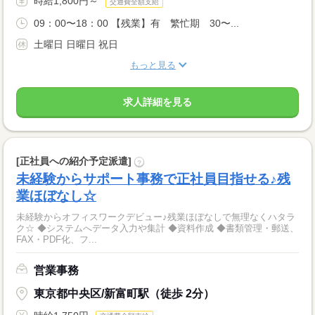
時給1,800円～
交通費全額支給
09：00〜18：00 【残業】有 繁忙期 30〜...
土曜日 日曜日 祝日
もっと見る
求人詳細を見る
[正社員への紹介予定派遣]
?
未経験からサポート事務で正社員目指せる♪残
業ほぼなし☆
未経験からオフィスワークデビュー♪残業ほぼなしで無理なくハタラ
ク☆ ◆システムへデータ入力や集計 ◆資料作成 ◆書類管理・郵送、
FAX・PDF化、フ...
営業事務
東京都中央区/新富町駅（徒歩 2分）