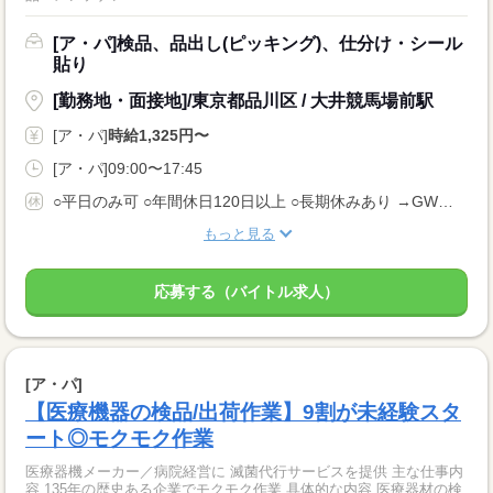
[ア・パ]検品、品出し(ピッキング)、仕分け・シール
貼り
[勤務地・面接地]/東京都品川区 / 大井競馬場前駅
[ア・パ]
時給1,325円〜
[ア・パ]09:00〜17:45
○平日のみ可 ○年間休日120日以上 ○長期休みあり →GW、年末年始などしっかり休めます！ ○有給休暇あり ○事前の相談でシフトも柔軟 →最低５日/年の有給消化は必ず取得し リフレッシュしてもらいます！
もっと見る
応募する（バイトル求人）
[ア・パ]
【医療機器の検品/出荷作業】9割が未経験スタ
ート◎モクモク作業
医療器機メーカー／病院経営に 滅菌代行サービスを提供 主な仕事内
容 135年の歴史ある企業でモクモク作業 具体的な内容 医療器材の検