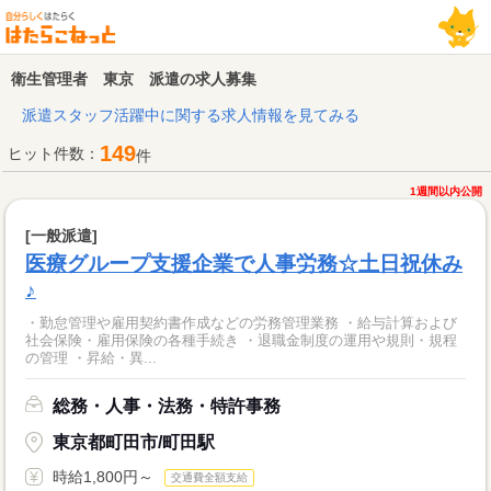
衛生管理者 東京 派遣の求人募集
派遣スタッフ活躍中に関する求人情報を見てみる
149
ヒット件数：
件
1週間以内公開
[一般派遣]
医療グループ支援企業で人事労務☆土日祝休み
♪
・勤怠管理や雇用契約書作成などの労務管理業務 ・給与計算および
社会保険・雇用保険の各種手続き ・退職金制度の運用や規則・規程
の管理 ・昇給・異...
総務・人事・法務・特許事務
東京都町田市/町田駅
時給1,800円～
交通費全額支給