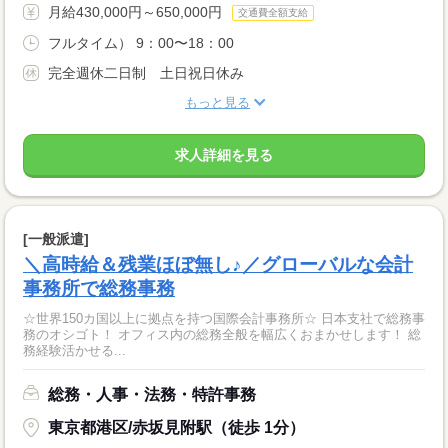
月給430,000円～650,000円
交通費全額支給
フルタイム） 9：00〜18：00
完全週休二日制 土日祝日休み
もっと見る
求人詳細を見る
[一般派遣]
＼高時給＆残業ほぼ無し♪／グローバルな会計
事務所で総務事務
☆世界150カ国以上に拠点を持つ国際会計事務所☆ 日本支社で総務事
務のオシゴト！ オフィス内の総務全般を幅広くおまかせします！ 総
務経験活かせる...
総務・人事・法務・特許事務
東京都港区/赤坂見附駅（徒歩 1分）