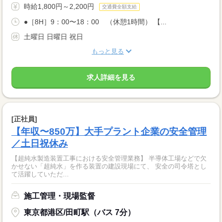
時給1,800円～2,200円
交通費全額支給
●［8H］9：00〜18：00 （休憩1時間） 【...
土曜日 日曜日 祝日
もっと見る
求人詳細を見る
[正社員]
【年収〜850万】大手プラント企業の安全管理
／土日祝休み
【超純水製造装置工事における安全管理業務】 半導体工場などで欠
かせない「超純水」を作る装置の建設現場にて、 安全の司令塔とし
て活躍していただ...
施工管理・現場監督
東京都港区/田町駅（バス 7分）