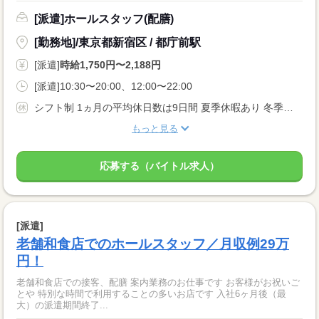
[派遣]ホールスタッフ(配膳)
[勤務地]/東京都新宿区 / 都庁前駅
[派遣]
時給1,750円〜2,188円
[派遣]10:30〜20:00、12:00〜22:00
シフト制 1ヵ月の平均休日数は9日間 夏季休暇あり 冬季休暇あり 年次有給休暇 ※入社6ヶ月後10日間付与 その他にも下記特別休暇あり！ ・結婚休暇 ・産休・育児休暇 ・産後パパ育児休暇 ・忌引き休暇
もっと見る
応募する（バイトル求人）
[派遣]
老舗和食店でのホールスタッフ／月収例29万
円！
老舗和食店での接客、配膳 案内業務のお仕事です お客様がお祝いご
とや 特別な時間で利用することの多いお店です 入社6ヶ月後（最
大）の派遣期間終了...