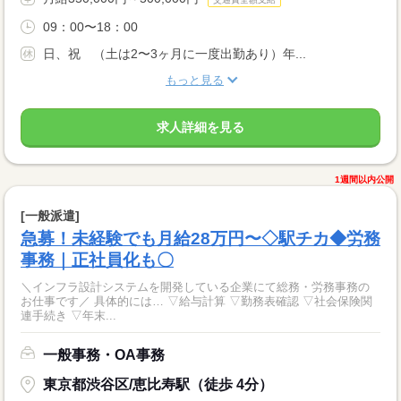
09：00〜18：00
日、祝 （土は2〜3ヶ月に一度出勤あり）年...
もっと見る
求人詳細を見る
1週間以内公開
[一般派遣]
急募！未経験でも月給28万円〜◇駅チカ◆労務
事務｜正社員化も〇
＼インフラ設計システムを開発している企業にて総務・労務事務の
お仕事です／ 具体的には… ▽給与計算 ▽勤務表確認 ▽社会保険関
連手続き ▽年末...
一般事務・OA事務
東京都渋谷区/恵比寿駅（徒歩 4分）