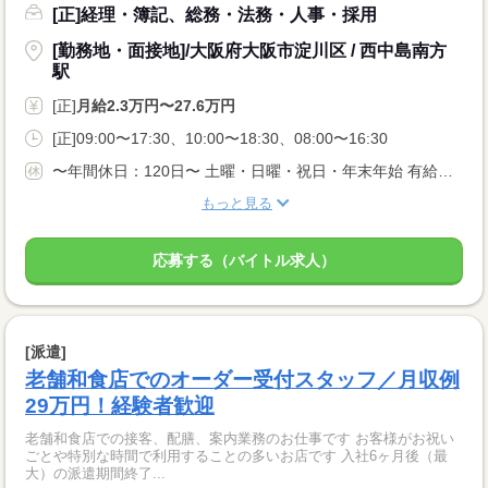
[正]経理・簿記、総務・法務・人事・採用
[勤務地・面接地]/大阪府大阪市淀川区 / 西中島南方
駅
[正]
月給2.3万円〜27.6万円
[正]09:00〜17:30、10:00〜18:30、08:00〜16:30
〜年間休日：120日〜 土曜・日曜・祝日・年末年始 有給休暇（付与日数は入社月により異なる。以降4月1日一斉付与。） ※夏季休暇は有給で取得可能。お盆の時期取得する方が多いですが、時期・日数は自由です。
もっと見る
応募する（バイトル求人）
[派遣]
老舗和食店でのオーダー受付スタッフ／月収例
29万円！経験者歓迎
老舗和食店での接客、配膳、案内業務のお仕事です お客様がお祝い
ごとや特別な時間で利用することの多いお店です 入社6ヶ月後（最
大）の派遣期間終了...