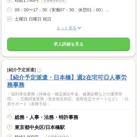
時給1,750円
交通費全額支給
09：00〜17：30（実働07：30、休憩01：00）...
土曜日 日曜日 祝日
もっと見る
求人詳細を見る
[紹介予定派遣]
?
【紹介予定派遣・日本橋】週2在宅可◎人事労
務事務
・福利厚生業務（持株会・確定拠出年金、健康診断などの運用管
理） ・労務関連業務（安全衛生対応、規程改定サポートなど） ・社
員サポート（各種手続...
総務・人事・法務・特許事務
東京都中央区/日本橋駅
時給1,900円～