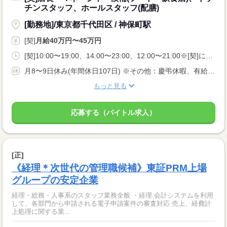
チンスタッフ、ホールスタッフ(配膳)
[勤務地]/東京都千代田区 / 神保町駅
[契]
月給40万円〜45万円
[契]10:00〜19:00、14:00〜23:00、12:00〜21:00※[契]には、固定残業代：83,000円〜94,000円／36時間相当分が含まれます。<BR>※上記を超えて残業をした場合は、別途残業代をお支払します。
月8〜9日休み(年間休日107日) ※その他：慶弔休暇、有給休暇あり
もっと見る
応募する（バイトル求人）
[正]
《経理＊次世代の管理職候補》東証PRM上場
グループの安定企業
経理・総務・人事系のスタッフ業務全般 ・経理 会計システムを利用
して、各部門から申請される電子申請案件の審査対応 売上、経費計
上処理に関する業...