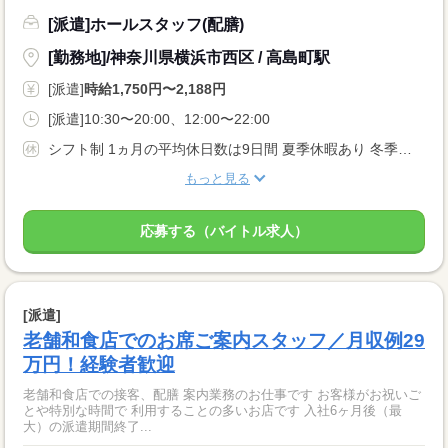
[派遣]ホールスタッフ(配膳)
[勤務地]/神奈川県横浜市西区 / 高島町駅
[派遣]
時給1,750円〜2,188円
[派遣]10:30〜20:00、12:00〜22:00
シフト制 1ヵ月の平均休日数は9日間 夏季休暇あり 冬季休暇あり 年次有給休暇 ※入社6ヶ月後10日間付与 その他にも下記特別休暇あり！ ・結婚休暇 ・産休・育児休暇 ・産後パパ育児休暇 ・忌引き休暇
もっと見る
応募する（バイトル求人）
[派遣]
老舗和食店でのお席ご案内スタッフ／月収例29
万円！経験者歓迎
老舗和食店での接客、配膳 案内業務のお仕事です お客様がお祝いご
とや特別な時間で 利用することの多いお店です 入社6ヶ月後（最
大）の派遣期間終了...