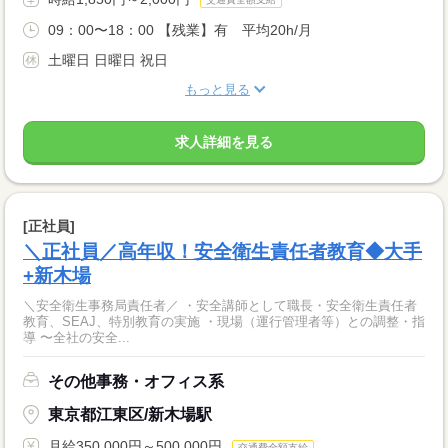
09：00〜18：00 【残業】有 平均20h/月
土曜日 日曜日 祝日
もっと見る
求人詳細を見る
[正社員]
＼正社員／高年収！安全衛生責任者教育◆大手
+新木場
＼安全衛生事務局責任者／ ・安全講師として職長・安全衛生責任者
教育、SEAJ、特別教育の実施 ・現場（運行管理者等）との調整・指
導 〜全社の安全...
その他事務・オフィス系
東京都江東区/新木場駅
月給350,000円～500,000円
交通費全額支給