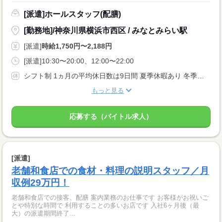
[派遣]ホールスタッフ(配膳)
[勤務地]/神奈川県横浜市西区 / みなとみらい駅
[派遣]
時給1,750円〜2,188円
[派遣]10:30〜20:00、12:00〜22:00
シフト制 1ヵ月の平均休日数は9日間 夏季休暇あり 冬季休暇あり 年次有給休暇 ※入社6ヶ月後10日間付与 その他にも下記特別休暇あり！ ・結婚休暇 ・産休・育児休暇 ・産後パパ育児休暇 ・忌引き休暇
もっと見る
応募する（バイトル求人）
[派遣]
老舗和食店での食材・料理の説明スタッフ／月
収例29万円！
老舗和食店での接客、配膳 案内業務のお仕事です お客様がお祝いご
とや特別な時間で 利用することの多いお店です 入社6ヶ月後（最
大）の派遣期間終了...