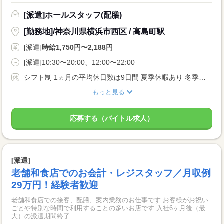
[派遣]ホールスタッフ(配膳)
[勤務地]/神奈川県横浜市西区 / 高島町駅
[派遣]
時給1,750円〜2,188円
[派遣]10:30〜20:00、12:00〜22:00
シフト制 1ヵ月の平均休日数は9日間 夏季休暇あり 冬季休暇あり 年次有給休暇 ※入社6ヶ月後10日間付与 その他にも下記特別休暇あり！ ・結婚休暇 ・産休・育児休暇 ・産後パパ育児休暇 ・忌引き休暇
もっと見る
応募する（バイトル求人）
[派遣]
老舗和食店でのお会計・レジスタッフ／月収例
29万円！経験者歓迎
老舗和食店での接客、配膳、案内業務のお仕事です お客様がお祝い
ごとや特別な時間で利用することの多いお店です 入社6ヶ月後（最
大）の派遣期間終了...