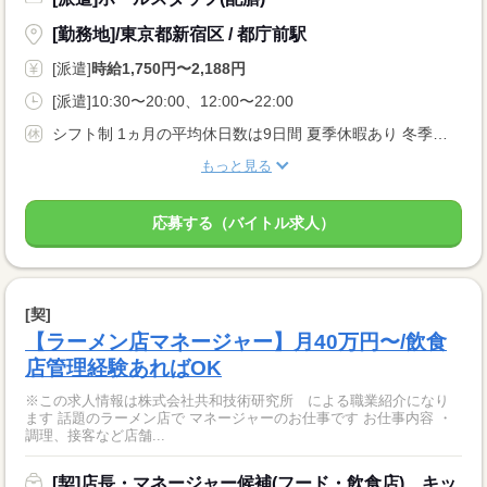
[勤務地]/東京都新宿区 / 都庁前駅
[派遣]
時給1,750円〜2,188円
[派遣]10:30〜20:00、12:00〜22:00
シフト制 1ヵ月の平均休日数は9日間 夏季休暇あり 冬季休暇あり 年次有給休暇 ※入社6ヶ月後10日間付与 その他にも下記特別休暇あり！ ・結婚休暇 ・産休・育児休暇 ・産後パパ育児休暇 ・忌引き休暇
もっと見る
応募する（バイトル求人）
[契]
【ラーメン店マネージャー】月40万円〜/飲食
店管理経験あればOK
※この求人情報は株式会社共和技術研究所 による職業紹介になり
ます 話題のラーメン店で マネージャーのお仕事です お仕事内容 ・
調理、接客など店舗...
[契]店長・マネージャー候補(フード・飲食店)、キッ