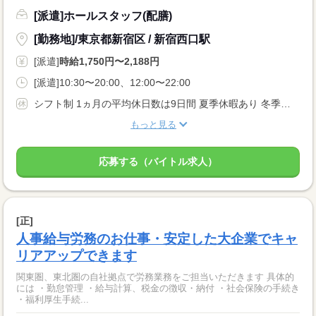
[派遣]ホールスタッフ(配膳)
[勤務地]/東京都新宿区 / 新宿西口駅
[派遣]
時給1,750円〜2,188円
[派遣]10:30〜20:00、12:00〜22:00
シフト制 1ヵ月の平均休日数は9日間 夏季休暇あり 冬季休暇あり 年次有給休暇 ※入社6ヶ月後10日間付与 その他にも下記特別休暇あり！ ・結婚休暇 ・産休・育児休暇 ・産後パパ育児休暇 ・忌引き休暇
もっと見る
応募する（バイトル求人）
[正]
人事給与労務のお仕事・安定した大企業でキャ
リアアップできます
関東圏、東北圏の自社拠点で労務業務をご担当いただきます 具体的
には ・勤怠管理 ・給与計算、税金の徴収・納付 ・社会保険の手続き
・福利厚生手続...