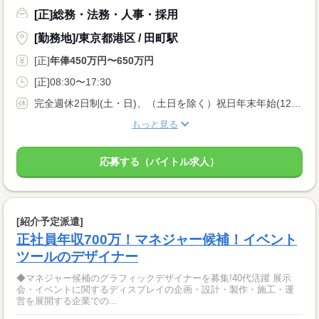
[正]総務・法務・人事・採用
[勤務地]/東京都港区 / 田町駅
[正]
年俸450万円〜650万円
[正]08:30〜17:30
完全週休2日制(土・日)、（土日を除く）祝日年末年始(12/30〜1/3)と同等日数のフレックス休暇
もっと見る
応募する（バイトル求人）
[紹介予定派遣]
正社員年収700万！マネジャー候補！イベント
ツールのデザイナー
◆マネジャー候補のグラフィックデザイナーを募集!40代活躍 展示
会・イベントに関するディスプレイの企画・設計・製作・施工・運
営を展開する企業での...