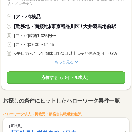
品・メンテナン...
[ア・パ]検品
[勤務地・面接地]/東京都品川区 / 大井競馬場前駅
[ア・パ]
時給1,325円〜
[ア・パ]09:00〜17:45
○平日のみ可 ○年間休日120日以上 ○長期休みあり →GW、年末年始などしっかり休めます！ ○有給休暇あり ○事前の相談でシフトも柔軟 →最低５日/年の有給消化は必ず取得し リフレッシュしてもらいます！
もっと見る
応募する（バイトル求人）
お探しの条件にヒットしたハローワーク案件一覧
ハローワーク求人（掲載元：新宿公共職業安定所）
正社員