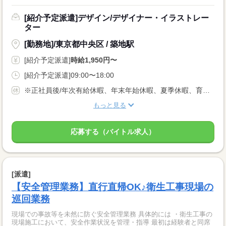
[紹介予定派遣]デザイン/デザイナー・イラストレー
ター
[勤務地]/東京都中央区 / 築地駅
[紹介予定派遣]
時給1,950円〜
[紹介予定派遣]09:00〜18:00
※正社員後/年次有給休暇、年末年始休暇、夏季休暇、育児休暇、介護休暇
もっと見る
応募する（バイトル求人）
[派遣]
【安全管理業務】直行直帰OK♪衛生工事現場の
巡回業務
現場での事故等を未然に防ぐ安全管理業務 具体的には ・衛生工事の
現場施工において、安全作業状況を管理・指導 最初は経験者と同席