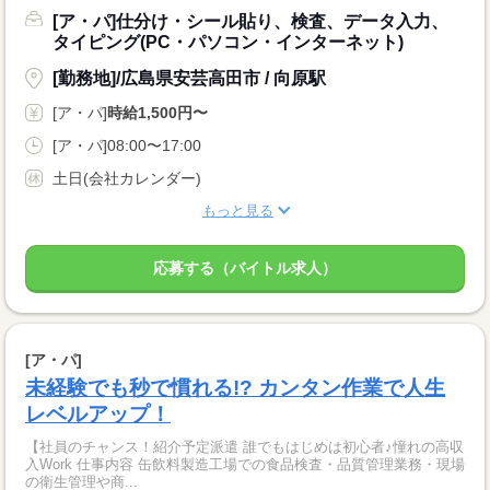
[ア・パ]仕分け・シール貼り、検査、データ入力、
タイピング(PC・パソコン・インターネット)
[勤務地]/広島県安芸高田市 / 向原駅
[ア・パ]
時給1,500円〜
[ア・パ]08:00〜17:00
土日(会社カレンダー)
もっと見る
応募する（バイトル求人）
[ア・パ]
未経験でも秒で慣れる!? カンタン作業で人生
レベルアップ！
【社員のチャンス！紹介予定派遣 誰でもはじめは初心者♪憧れの高収
入Work 仕事内容 缶飲料製造工場での食品検査・品質管理業務・現場
の衛生管理や商...