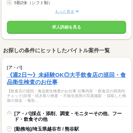
5勤2休（シフト制）
もっと見る
求人詳細を見る
お探しの条件にヒットしたバイトル案件一覧
[ア・パ]
《週2日〜》未経験OK◎大手飲食店の巡回・食
品衛生検査のお仕事
【飲食店の巡回・食品衛生検査のお仕事 仕事内容 ・飲食店の厨房内
チェック(目視・拭き取り検査 ・不衛生箇所の写真撮影 ・採取した検
体の発送 ・報告...
[ア・パ]採点・添削、調査・モニターその他、フー
ド・飲食その他
[勤務地]/埼玉県越谷市 / 熊谷駅