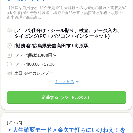
【社員を目指せる♪紹介予定派遣 未経験の方も安心◎憧れの高収入W
ork 仕事内容 缶飲料製造工場での食品検査・品質管理業務・現場の
衛生管理や商品衛...
[ア・パ]仕分け・シール貼り、検査、データ入力、
タイピング(PC・パソコン・インターネット)
[勤務地]/広島県安芸高田市 / 向原駅
[ア・パ]
時給1,600円〜
[ア・パ]08:00〜17:00
土日(会社カレンダー)
もっと見る
応募する（バイトル求人）
[ア・パ]
＜人生確変モード＞金欠で打ちにいけねえ！を