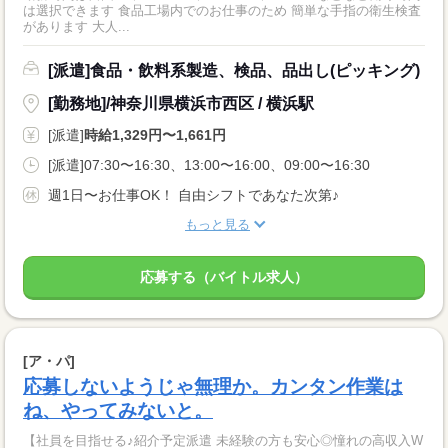
は選択できます 食品工場内でのお仕事のため 簡単な手指の衛生検査
があります 大人...
[派遣]食品・飲料系製造、検品、品出し(ピッキング)
[勤務地]/神奈川県横浜市西区 / 横浜駅
[派遣]
時給1,329円〜1,661円
[派遣]07:30〜16:30、13:00〜16:00、09:00〜16:30
週1日〜お仕事OK！ 自由シフトであなた次第♪
もっと見る
応募する（バイトル求人）
[ア・パ]
応募しないようじゃ無理か。カンタン作業は
ね、やってみないと。
【社員を目指せる♪紹介予定派遣 未経験の方も安心◎憧れの高収入W