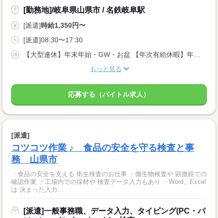
[勤務地]/岐阜県山県市 / 名鉄岐阜駅
[派遣]
時給1,350円〜
[派遣]08:30〜17:30
【大型連休】年末年始・GW・お盆 【年次有給休暇】年間取得日数10日間 ※派遣先企業のカレンダーあります
もっと見る
応募する（バイトル求人）
[派遣]
コツコツ作業 ♪ 食品の安全を守る検査と事
務 山県市
・食品の安全を支える 衛生検査のお仕事 ・微生物検査や 顕微鏡での
確認作業 ・工場内での採材や 検査データ入力もあり ・Word、Excel
は 決まった入力...
[派遣]一般事務職、データ入力、タイピング(PC・パ