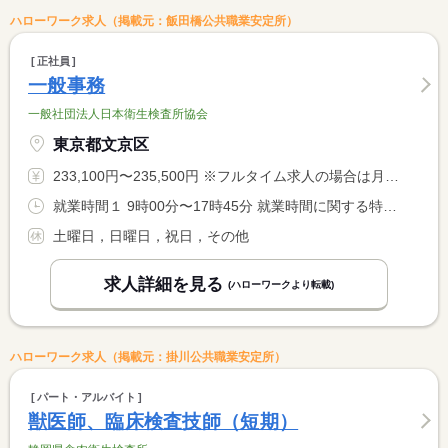
ハローワーク求人（掲載元：飯田橋公共職業安定所）
正社員
一般事務
一般社団法人日本衛生検査所協会
東京都文京区
233,100円〜235,500円 ※フルタイム求人の場合は月額（換算額）、パート求人の場合は時間額を表示しています。
就業時間１ 9時00分〜17時45分 就業時間に関する特記事項 ・実働 ７．７５時間 <BR> ・休憩 １時間（１２時〜１３時） <BR> 繁忙期（３月〜５月、１１月）は残業が増えることがあります。
土曜日，日曜日，祝日，その他
求人詳細を見る
(ハローワークより転載)
ハローワーク求人（掲載元：掛川公共職業安定所）
パート・アルバイト
獣医師、臨床検査技師（短期）