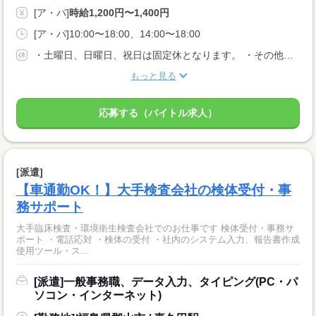
[ア・パ]
時給1,200円〜1,400円
[ア・パ]10:00〜18:00、14:00〜18:00
・土曜日、日曜日、祝日は固定休となります。 ・その他平日のお休み希望も承ります。 ・お盆、GW、年末年始は長期休暇取得可能です。 ・働きたい日については毎月シフト作成時にご相談いただけます。
もっと見る
応募する（バイトル求人）
[派遣]
【車通勤OK！】大手検査会社の検体受付・事
務サポート
大手臨床検査・環境衛生検査会社でのお仕事です 検体受付・事務サ
ポート ・電話応対 ・検体の受付 ・社内のシステム入力、報告書作成
使用ツール・ス...
[派遣]一般事務職、データ入力、タイピング(PC・パ
ソコン・インターネット)