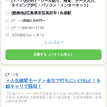
[ア・パ]仕分け・シール貼り、検査、データ入力、
タイピング(PC・パソコン・インターネット)
[勤務地]/広島県安芸高田市 / 向原駅
[ア・パ]
時給1,500円〜
[ア・パ]08:00〜17:00
土日(会社カレンダー)
もっと見る
応募する（バイトル求人）
[ア・パ]
＜人生確変モード＞金欠で打ちにいけねえ！を
綜キャリで脱却！
【社員のチャンス！紹介予定派遣 誰でもはじめは初心者♪憧れの高収
入Work 仕事内容 缶飲料製造工場での食品検査・品質管理業務・現場
の衛生管理や商...