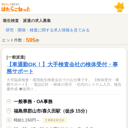
衛生検査 派遣の求人募集
研究・開発・検査に関する求人情報を見てみる
595
ヒット件数：
件
[一般派遣]
【車通勤OK！】大手検査会社の検体受付・事
務サポート
大手臨床検査・環境衛生検査会社でのお仕事です。 【検体受付・事
務サポート】 ・電話応対 ・検体の受付 ・社内のシステム入力、報告
書作成 ◆使用ツ...
一般事務・OA事務
福島県郡山市/喜久田駅（徒歩 15分）
時給1,150円～
交通費全額支給