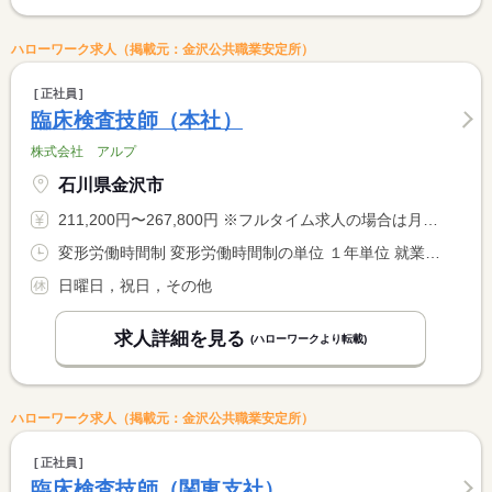
ハローワーク求人（掲載元：金沢公共職業安定所）
正社員
臨床検査技師（本社）
株式会社 アルプ
石川県金沢市
211,200円〜267,800円 ※フルタイム求人の場合は月額（換算額）、パート求人の場合は時間額を表示しています。
変形労働時間制 変形労働時間制の単位 １年単位 就業時間１ 7時00分〜16時00分 就業時間２ 13時00分〜22時00分 就業時間３ 19時00分〜4時00分 就業時間に関する特記事項 （４）１時００分〜１０時００分 <BR> （１）（２）（３）（４）によるローテーション勤務
日曜日，祝日，その他
求人詳細を見る
(ハローワークより転載)
ハローワーク求人（掲載元：金沢公共職業安定所）
正社員
臨床検査技師（関東支社）