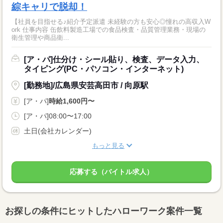
綜キャリで脱却！
【社員を目指せる♪紹介予定派遣 未経験の方も安心◎憧れの高収入W
ork 仕事内容 缶飲料製造工場での食品検査・品質管理業務・現場の
衛生管理や商品衛...
[ア・パ]仕分け・シール貼り、検査、データ入力、
タイピング(PC・パソコン・インターネット)
[勤務地]/広島県安芸高田市 / 向原駅
[ア・パ]
時給1,600円〜
[ア・パ]08:00〜17:00
土日(会社カレンダー)
もっと見る
応募する（バイトル求人）
お探しの条件にヒットしたハローワーク案件一覧