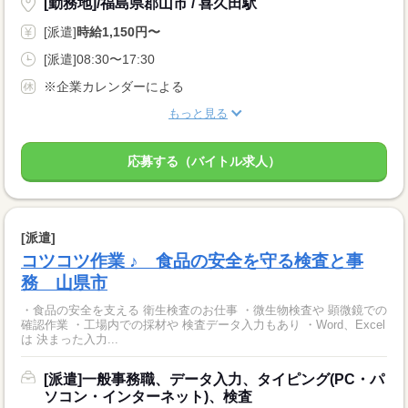
[勤務地]/福島県郡山市 / 喜久田駅
[派遣]
時給1,150円〜
[派遣]08:30〜17:30
※企業カレンダーによる
もっと見る
応募する（バイトル求人）
[派遣]
コツコツ作業 ♪ 食品の安全を守る検査と事
務 山県市
・食品の安全を支える 衛生検査のお仕事 ・微生物検査や 顕微鏡での
確認作業 ・工場内での採材や 検査データ入力もあり ・Word、Excel
は 決まった入力...
[派遣]一般事務職、データ入力、タイピング(PC・パ
ソコン・インターネット)、検査