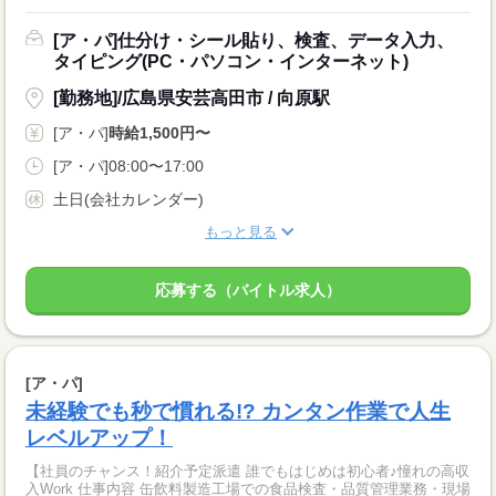
[ア・パ]仕分け・シール貼り、検査、データ入力、
タイピング(PC・パソコン・インターネット)
[勤務地]/広島県安芸高田市 / 向原駅
[ア・パ]
時給1,500円〜
[ア・パ]08:00〜17:00
土日(会社カレンダー)
もっと見る
応募する（バイトル求人）
[ア・パ]
未経験でも秒で慣れる!? カンタン作業で人生
レベルアップ！
【社員のチャンス！紹介予定派遣 誰でもはじめは初心者♪憧れの高収
入Work 仕事内容 缶飲料製造工場での食品検査・品質管理業務・現場