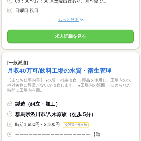
08：30〜17：30 ※土曜出社あり、月〜金で...
日曜日 祝日
もっと見る
求人詳細を見る
[一般派遣]
月収40万可/飲料工場の水質・衛生管理
【主なお仕事内容】 ●水質・衛生検査 →薬品を使用し、工場内の水
や対象物に異常がないか検査します。 ●工場内の巡回 →決められた
時間に工場内を回...
製造（組立・加工）
群馬県渋川市/八木原駅（徒歩 5分）
時給1,680円～2,100円
交通費一部支給
ーーーーーーーーーーーーーーーーー 【勤...