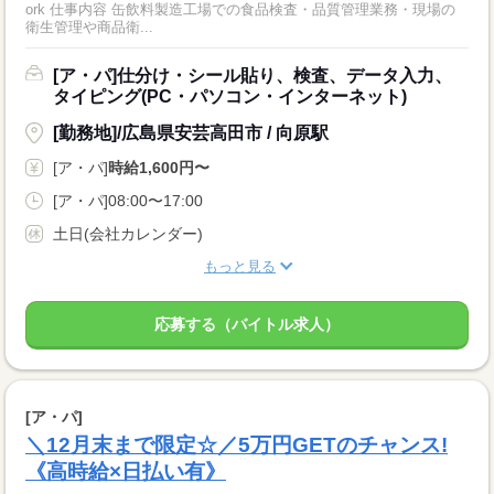
ork 仕事内容 缶飲料製造工場での食品検査・品質管理業務・現場の
衛生管理や商品衛...
[ア・パ]仕分け・シール貼り、検査、データ入力、
タイピング(PC・パソコン・インターネット)
[勤務地]/広島県安芸高田市 / 向原駅
[ア・パ]
時給1,600円〜
[ア・パ]08:00〜17:00
土日(会社カレンダー)
もっと見る
応募する（バイトル求人）
[ア・パ]
＼12月末まで限定☆／5万円GETのチャンス!
《高時給×日払い有》