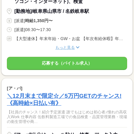
ソコン・インターネット)、検査
[勤務地]/岐阜県山県市 / 名鉄岐阜駅
[派遣]
時給1,350円〜
[派遣]08:30〜17:30
【大型連休】年末年始・GW・お盆 【年次有給休暇】年間取得日数10日間 ※派遣先企業のカレンダーあります
もっと見る
応募する（バイトル求人）
[ア・パ]
＼12月末まで限定☆／5万円GETのチャンス!
《高時給×日払い有》
【社員のチャンス！紹介予定派遣 誰でもはじめは初心者♪憧れの高収
入Work 仕事内容 缶飲料製造工場での食品検査・品質管理業務・現場
の衛生管理や商...