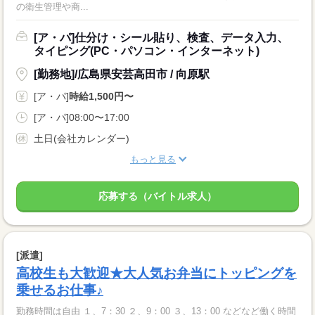
の衛生管理や商...
[ア・パ]仕分け・シール貼り、検査、データ入力、
タイピング(PC・パソコン・インターネット)
[勤務地]/広島県安芸高田市 / 向原駅
[ア・パ]
時給1,500円〜
[ア・パ]08:00〜17:00
土日(会社カレンダー)
もっと見る
応募する（バイトル求人）
[派遣]
高校生も大歓迎★大人気お弁当にトッピングを
乗せるお仕事♪
勤務時間は自由 １、7：30 ２、9：00 ３、13：00 などなど働く時間