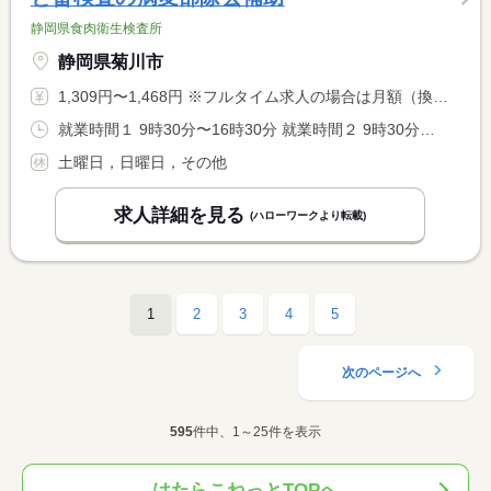
静岡県食肉衛生検査所
静岡県菊川市
1,309円〜1,468円 ※フルタイム求人の場合は月額（換算額）、パート求人の場合は時間額を表示しています。
就業時間１ 9時30分〜16時30分 就業時間２ 9時30分〜15時30分 就業時間に関する特記事項 月・火・木・金曜日 ９時３０分〜１６時３０分 <BR> 水曜日 ９時３０分〜１５時３０分 <BR> 週２９時間勤務
土曜日，日曜日，その他
求人詳細を見る
(ハローワークより転載)
1
2
3
4
5
次のページへ
595
件中、1～25件を表示
はたらこねっとTOPへ