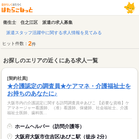
衛生士 住之江区 派遣の求人募集
派遣スタッフ活躍中に関する求人情報を見てみる
2
ヒット件数：
件
お探しのエリアの近くにある求人一覧
[契約社員]
★介護認定の調査員★ケアマネ・介護福祉士を
お持ちのあなたに♪
大阪市内の介護認定に関する訪問調査員＠あびこ 【必要な資格】ケ
アマネージャー看護師、（准）看護師、保健師、社会福祉士、介護
福祉士医師、歯科医...
ホームヘルパー（訪問介護等）
大阪府大阪市住吉区/あびこ駅（徒歩 2分）