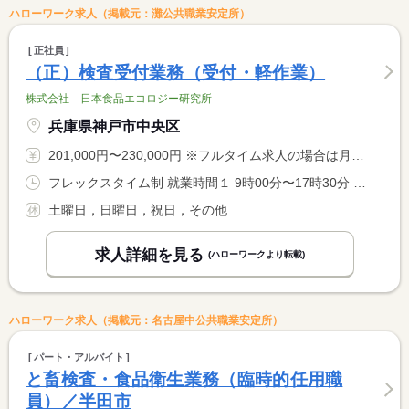
ハローワーク求人（掲載元：灘公共職業安定所）
正社員
（正）検査受付業務（受付・軽作業）
株式会社 日本食品エコロジー研究所
兵庫県神戸市中央区
201,000円〜230,000円 ※フルタイム求人の場合は月額（換算額）、パート求人の場合は時間額を表示しています。
フレックスタイム制 就業時間１ 9時00分〜17時30分 就業時間２ 11時00分〜14時00分 就業時間３ 8時00分〜20時00分 就業時間に関する特記事項 （１）基本 <BR> （２）コアタイム <BR> （３）フレキシブルタイム
土曜日，日曜日，祝日，その他
求人詳細を見る
(ハローワークより転載)
ハローワーク求人（掲載元：名古屋中公共職業安定所）
パート・アルバイト
と畜検査・食品衛生業務（臨時的任用職
員）／半田市