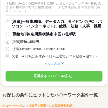
【勤務style選べる医療事務】経験いかせる☆クリニックstaff募集 受
付 会計機の操作方法ご案内 患者データ入力 電話応対 衛生管理（待
合スペース、ト...
[派遣]一般事務職、データ入力、タイピング(PC・パ
ソコン・インターネット)、総務・法務・人事・採用
[勤務地]/神奈川県横浜市中区 / 根岸駅
[派遣]
時給1,550円
[派遣]08:30〜18:00、08:30〜12:00
火曜日＆日祝はお休み平日＋土曜でシフト勤務★週3日〜週5日で相談OK♪
もっと見る
応募する（バイトル求人）
お探しの条件にヒットしたハローワーク案件一覧
ハローワーク求人（掲載元：福岡中央公共職業安定所）