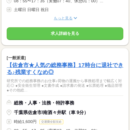
08：55〜17：35（実働07：40、休憩01：00）...
土曜日 日曜日 祝日
もっと見る
求人詳細を見る
[一般派遣]
【佐倉市★人気の総務事務】17時台に退社でき
る♪残業すくなめ◎
研究所での総務事務のお仕事♪荷物の運搬から事務処理まで幅広く対
応◎ ●安全衛生管理 ●文書作成 ●請求書の発送 ●伝票処理 ●備品管理
●その他総...
総務・人事・法務・特許事務
千葉県佐倉市/南酒々井駅（車 9分）
時給1,600円
交通費全額支給