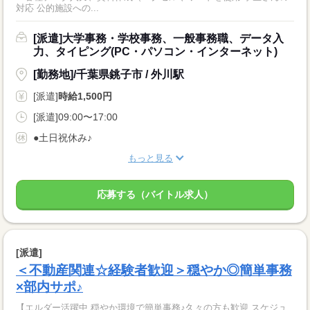
対応 公的施設への...
[派遣]大学事務・学校事務、一般事務職、データ入
力、タイピング(PC・パソコン・インターネット)
[勤務地]/千葉県銚子市 / 外川駅
[派遣]
時給1,500円
[派遣]09:00〜17:00
●土日祝休み♪
もっと見る
応募する（バイトル求人）
[派遣]
＜不動産関連☆経験者歓迎＞穏やか◎簡単事務
×部内サポ♪
【エルダー活躍中 穏やか環境で簡単事務♪久々の方も歓迎 スケジュ