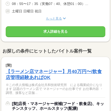
08：55〜17：35（実働07：40、休憩01：00）...
土曜日 日曜日 祝日
もっと見る
求人詳細を見る
お探しの条件にヒットしたバイトル案件一覧
[契]
【ラーメン店マネージャー】月40万円〜/飲食
店管理経験あればOK
※この求人情報は株式会社共和技術研究所 による職業紹介になり
ます 話題のラーメン店で マネージャーのお仕事です お仕事内容 ・
調理、接客など店舗...
[契]店長・マネージャー候補(フード・飲食店)、キッ
チンスタッフ、ホールスタッフ(配膳)