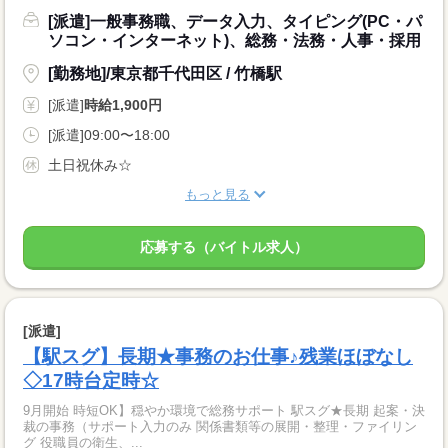
[派遣]一般事務職、データ入力、タイピング(PC・パ
ソコン・インターネット)、総務・法務・人事・採用
[勤務地]/東京都千代田区 / 竹橋駅
[派遣]
時給1,900円
[派遣]09:00〜18:00
土日祝休み☆
もっと見る
応募する（バイトル求人）
[派遣]
【駅スグ】長期★事務のお仕事♪残業ほぼなし
◇17時台定時☆
9月開始 時短OK】穏やか環境で総務サポート 駅スグ★長期 起案・決
裁の事務（サポート入力のみ 関係書類等の展開・整理・ファイリン
グ 役職員の衛生、...