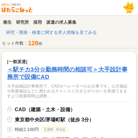
衛生 研究所 採用 派遣の求人募集
研究・開発・検査に関する求人情報を見てみる
128
ヒット件数：
件
[一般派遣]
＜駅チカ3分☆勤務時間の相談可＞大手設計事
務所で設備CAD
大手組織設計事務所で、CADオペレーターのお仕事です。公共施設
や医療施設などに携われるチャンス☆大きなやりがいを実感できま
すよ◎残業時間は調整...
CAD（建築・土木・設備）
東京都中央区/茅場町駅（徒歩 3分）
時給2,100円
交通費一部支給