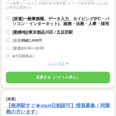
ール調整 データ入力 見積作成 作業手配 オフィス衛生管理〜はじめ
は簡単な業務から...
[派遣]一般事務職、データ入力、タイピング(PC・パ
ソコン・インターネット)、総務・法務・人事・採用
[勤務地]/東京都品川区 / 五反田駅
[派遣]
時給1,800円
[派遣]09:00〜18:00
●土日祝休み♪
もっと見る
応募する（バイトル求人）
[派遣]
【根岸駅すぐ★start日相談可】増員募集！同業
務の方います♪