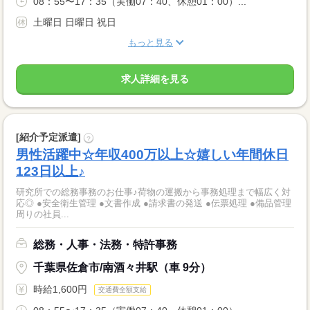
08：55〜17：35（実働07：40、休憩01：00）...
土曜日 日曜日 祝日
もっと見る
求人詳細を見る
[紹介予定派遣]
?
男性活躍中☆年収400万以上☆嬉しい年間休日
123日以上♪
研究所での総務事務のお仕事♪荷物の運搬から事務処理まで幅広く対
応◎ ●安全衛生管理 ●文書作成 ●請求書の発送 ●伝票処理 ●備品管理
周りの社員...
総務・人事・法務・特許事務
千葉県佐倉市/南酒々井駅（車 9分）
時給1,600円
交通費全額支給