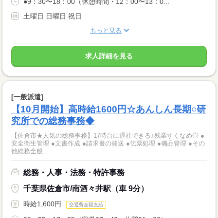
●9：30〜18：00（休憩時間・12：00〜13：0...
土曜日 日曜日 祝日
もっと見る
求人詳細を見る
[一般派遣]
【10月開始】高時給1600円☆あんしん長期○研
究所での総務事務◆
【佐倉市★人気の総務事務】17時台に退社できる♪残業すくなめ◎ ●
安全衛生管理 ●文書作成 ●請求書の発送 ●伝票処理 ●備品管理 ●その
他総務全般...
総務・人事・法務・特許事務
千葉県佐倉市/南酒々井駅（車 9分）
時給1,600円
交通費全額支給