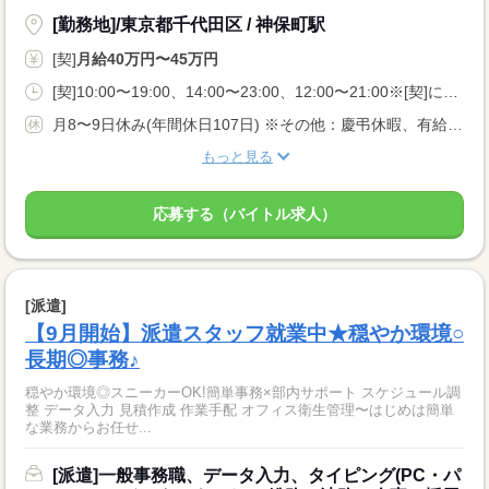
[勤務地]/東京都千代田区 / 神保町駅
[契]
月給40万円〜45万円
[契]10:00〜19:00、14:00〜23:00、12:00〜21:00※[契]には、固定残業代：83,000円〜94,000円／36時間相当分が含まれます。<BR>※上記を超えて残業をした場合は、別途残業代をお支払します。
月8〜9日休み(年間休日107日) ※その他：慶弔休暇、有給休暇あり
もっと見る
応募する（バイトル求人）
[派遣]
【9月開始】派遣スタッフ就業中★穏やか環境○
長期◎事務♪
穏やか環境◎スニーカーOK!簡単事務×部内サポート スケジュール調
整 データ入力 見積作成 作業手配 オフィス衛生管理〜はじめは簡単
な業務からお任せ...
[派遣]一般事務職、データ入力、タイピング(PC・パ