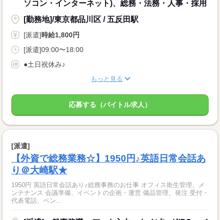
ソコン・インターネット)、総務・法務・人事・採用
[勤務地]/東京都品川区 / 五反田駅
[派遣]
時給1,800円
[派遣]09:00〜18:00
●土日祝休み♪
もっと見る
応募する（バイトル求人）
[派遣]
【外資で総務業務☆】1950円♪英語日常会話あ
り＠大崎駅★
1950円 英語日常会話あり♪総務事務のお仕事 オフィス衛生管理、メ
ンテナンス 会議準備、イベントの企画・運営 備品管理、発注 受付・
代表電話、ベン...