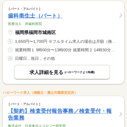
パート・アルバイト
歯科衛生士（パート）
医療法人 岸歯科医院
福岡県福岡市城南区
1,650円〜1,700円 ※フルタイム求人の場合は月額（換算額）、パート求人の場合は時間額を表示しています。
就業時間１ 9時00分〜13時00分 就業時間２ 14時30分〜18時30分 就業時間に関する特記事項 （１）（２）の時間帯のいずれか選択可ですが、勤務時間相談可
日曜日，祝日，その他
求人詳細を見る
(ハローワークより転載)
ハローワーク求人（掲載元：灘公共職業安定所）
パート・アルバイト
【契約】検査受付報告事務／検査受付・報
告業務
株式会社 日本食品エコロジー研究所