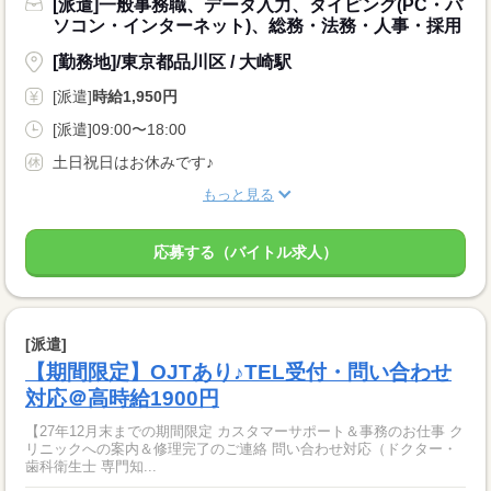
[派遣]一般事務職、データ入力、タイピング(PC・パ
ソコン・インターネット)、総務・法務・人事・採用
[勤務地]/東京都品川区 / 大崎駅
[派遣]
時給1,950円
[派遣]09:00〜18:00
土日祝日はお休みです♪
もっと見る
応募する（バイトル求人）
[派遣]
【期間限定】OJTあり♪TEL受付・問い合わせ
対応＠高時給1900円
【27年12月末までの期間限定 カスタマーサポート＆事務のお仕事 ク
リニックへの案内＆修理完了のご連絡 問い合わせ対応（ドクター・
歯科衛生士 専門知...