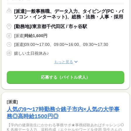
[派遣]一般事務職、データ入力、タイピング(PC・パ
ソコン・インターネット)、総務・法務・人事・採用
[勤務地]/東京都千代田区 / 市ヶ谷駅
[派遣]
時給1,600円
[派遣]09:00〜17:00、09:00〜16:00、09:30〜17:30
嬉しい土日祝休み♪
もっと見る
応募する（バイトル求人）
[派遣]
人気の9〜17時勤務☆銚子市内×人気の大学事
務◎高時給1500円◎
【学内の健康衛生にかかわる事務サポ★事務経験あればチャレンジO
K 各種データ入力、資料作成（エクセルやワードを使用 学生さんの