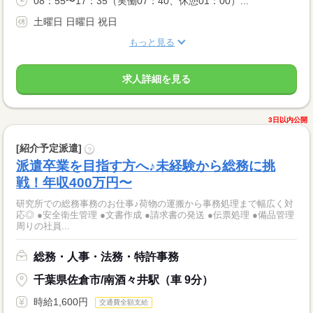
08：55〜17：35（実働07：40、休憩01：00）...
土曜日 日曜日 祝日
もっと見る
求人詳細を見る
3日以内公開
[紹介予定派遣]
?
派遣卒業を目指す方へ♪未経験から総務に挑
戦！年収400万円〜
研究所での総務事務のお仕事♪荷物の運搬から事務処理まで幅広く対
応◎ ●安全衛生管理 ●文書作成 ●請求書の発送 ●伝票処理 ●備品管理
周りの社員...
総務・人事・法務・特許事務
千葉県佐倉市/南酒々井駅（車 9分）
時給1,600円
交通費全額支給