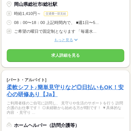
岡山県総社市/総社駅
時給1,410円～
交通費一部支給
08：00〜18：00 上記時間内で、 ■週1日〜5...
ご希望の曜日で固定制となります 「毎週水...
もっと見る
求人詳細を見る
[パート・アルバイト]
柔軟シフト♪簡単見守りなど◎日払いもOK！安
心の研修あり【Ja】
ご利用者様のご自宅に訪問し、 見守りや生活のサポートを行う 訪問
介護のお仕事です！ ◎未経験から始める方が8割です！ ▼具体的な
内容 ・見守り ...
ホームヘルパー（訪問介護等）