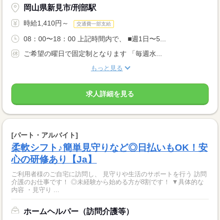
岡山県新見市/刑部駅
時給1,410円～
交通費一部支給
08：00〜18：00 上記時間内で、 ■週1日〜5...
ご希望の曜日で固定制となります 「毎週水...
もっと見る
求人詳細を見る
[パート・アルバイト]
柔軟シフト♪簡単見守りなど◎日払いもOK！安
心の研修あり【Ja】
ご利用者様のご自宅に訪問し、 見守りや生活のサポートを行う 訪問
介護のお仕事です！ ◎未経験から始める方が8割です！ ▼具体的な
内容 ・見守り ...
ホームヘルパー（訪問介護等）