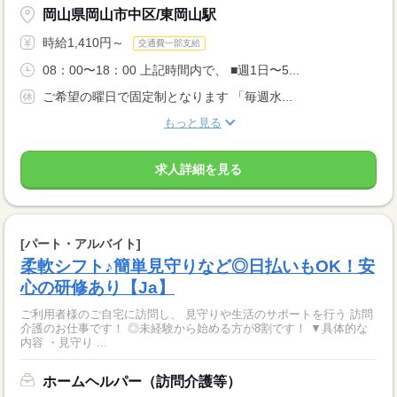
岡山県岡山市中区/東岡山駅
時給1,410円～
交通費一部支給
08：00〜18：00 上記時間内で、 ■週1日〜5...
ご希望の曜日で固定制となります 「毎週水...
もっと見る
求人詳細を見る
[パート・アルバイト]
柔軟シフト♪簡単見守りなど◎日払いもOK！安
心の研修あり【Ja】
ご利用者様のご自宅に訪問し、 見守りや生活のサポートを行う 訪問
介護のお仕事です！ ◎未経験から始める方が8割です！ ▼具体的な
内容 ・見守り ...
ホームヘルパー（訪問介護等）