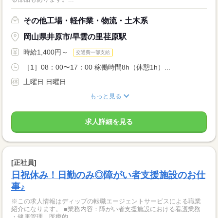
その他工場・軽作業・物流・土木系
岡山県井原市/早雲の里荏原駅
時給1,400円～
交通費一部支給
［1］08：00〜17：00 稼働時間8h（休憩1h）...
土曜日 日曜日
もっと見る
求人詳細を見る
[正社員]
日祝休み！日勤のみ◎障がい者支援施設のお仕
事♪
※この求人情報はディップの転職エージェントサービスによる職業
紹介になります。 ■業務内容：障がい者支援施設における看護業務
・健康管理、医療的...