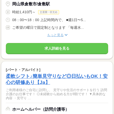
岡山県倉敷市/倉敷駅
時給1,410円～
交通費一部支給
08：00〜18：00 上記時間内で、 ■週1日〜5...
ご希望の曜日で固定制となります 「毎週水...
もっと見る
求人詳細を見る
[パート・アルバイト]
柔軟シフト♪簡単見守りなど◎日払いもOK！安
心の研修あり【Ja】
ご利用者様のご自宅に訪問し、 見守りや生活のサポートを行う 訪問
介護のお仕事です！ ◎未経験から始める方が8割です！ ▼具体的な
内容 ・見守り ...
ホームヘルパー（訪問介護等）