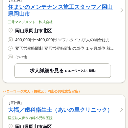
住まいのメンテナンス施工スタッフ／岡山
県岡山市
三井マネジメント 株式会社
岡山県岡山市北区
400,000円〜400,000円 ※フルタイム求人の場合は月額（換算額）、パート求人の場合は時間額を表示しています。
変形労働時間制 変形労働時間制の単位 １ヶ月単位 就業時間１ 9時00分〜18時00分 又は 7時00分〜20時00分の時間の間の8時間程度 就業時間に関する特記事項 勤務時間は１か月単位の変形労働時間としています
その他
求人詳細を見る
(ハローワークより転載)
ハローワーク求人（掲載元：岡山公共職業安定所）
正社員
大福／歯科衛生士（あいの里クリニック）
医療法人青木内科小児科医院
岡山県岡山市南区