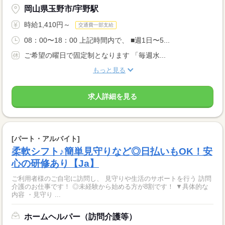
岡山県玉野市/宇野駅
時給1,410円～
交通費一部支給
08：00〜18：00 上記時間内で、 ■週1日〜5...
ご希望の曜日で固定制となります 「毎週水...
もっと見る
求人詳細を見る
[パート・アルバイト]
柔軟シフト♪簡単見守りなど◎日払いもOK！安
心の研修あり【Ja】
ご利用者様のご自宅に訪問し、 見守りや生活のサポートを行う 訪問
介護のお仕事です！ ◎未経験から始める方が8割です！ ▼具体的な
内容 ・見守り ...
ホームヘルパー（訪問介護等）