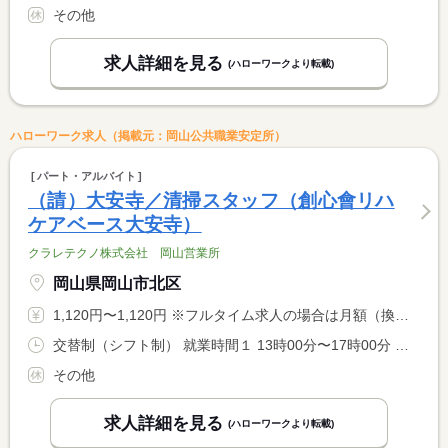
その他
求人詳細を見る
(ハローワークより転載)
ハローワーク求人（掲載元：岡山公共職業安定所）
パート・アルバイト
（請）大安寺／清掃スタッフ（創心會リハ
ケアベース大安寺）
クラレテクノ株式会社 岡山営業所
岡山県岡山市北区
1,120円〜1,120円 ※フルタイム求人の場合は月額（換算額）、パート求人の場合は時間額を表示しています。
交替制（シフト制） 就業時間１ 13時00分〜17時00分 就業時間２ 9時30分〜17時00分 就業時間に関する特記事項 （１）休憩０分 週１日〜２日 他水分補給時間あり <BR> （２）休憩６０分 週１日〜２日 <BR> （１）＋（２）のシフト表による週３日〜４日
その他
求人詳細を見る
(ハローワークより転載)