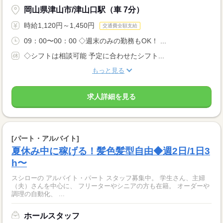
岡山県津山市/津山口駅（車 7分）
時給1,120円～1,450円
交通費全額支給
09：00〜00：00 ◇週末のみの勤務もOK！ ...
◇シフトは相談可能 予定に合わせたシフト...
もっと見る
求人詳細を見る
[パート・アルバイト]
夏休み中に稼げる！髪色髪型自由◆週2日/1日3
h〜
スシローの アルバイト・パート スタッフ募集中。 学生さん、主婦
（夫）さんを中心に、 フリーターやシニアの方も在籍。 オーダーや
調理の自動化、 ...
ホールスタッフ