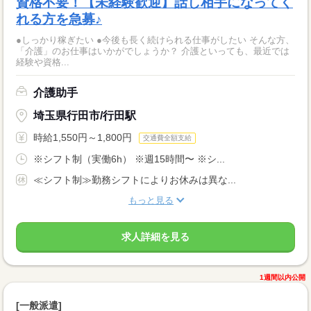
資格不要！【未経験歓迎】話し相手になってく
れる方を急募♪
●しっかり稼ぎたい ●今後も長く続けられる仕事がしたい そんな方、
「介護」のお仕事はいかがでしょうか？ 介護といっても、最近では
経験や資格...
介護助手
埼玉県行田市/行田駅
時給1,550円～1,800円
交通費全額支給
※シフト制（実働6h） ※週15時間〜 ※シ...
≪シフト制≫勤務シフトによりお休みは異な...
もっと見る
求人詳細を見る
1週間以内公開
[一般派遣]