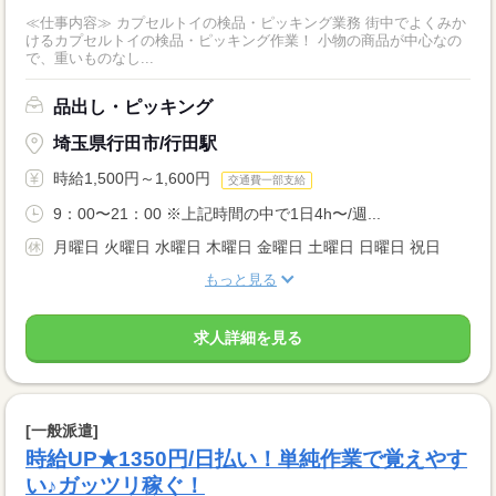
≪仕事内容≫ カプセルトイの検品・ピッキング業務 街中でよくみか
けるカプセルトイの検品・ピッキング作業！ 小物の商品が中心なの
で、重いものなし...
品出し・ピッキング
埼玉県行田市/行田駅
時給1,500円～1,600円
交通費一部支給
9：00〜21：00 ※上記時間の中で1日4h〜/週...
月曜日 火曜日 水曜日 木曜日 金曜日 土曜日 日曜日 祝日
もっと見る
求人詳細を見る
[一般派遣]
時給UP★1350円/日払い！単純作業で覚えやす
い♪ガッツリ稼ぐ！