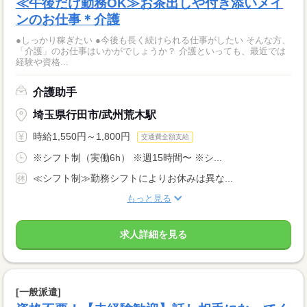
≪午後だけ勤務OK≫お茶出しや付き添いメイ
ンのお仕事＊介護
●しっかり稼ぎたい ●今後も長く続けられる仕事がしたい そんな方、
「介護」のお仕事はいかがでしょうか？ 介護といっても、最近では
経験や資格...
介護助手
埼玉県行田市/武州荒木駅
時給1,550円～1,800円
交通費全額支給
※シフト制（実働6h） ※週15時間〜 ※シ...
≪シフト制≫勤務シフトによりお休みは異な...
もっと見る
求人詳細を見る
[一般派遣]