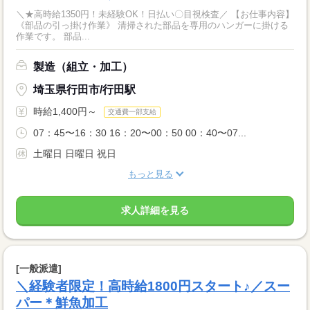
＼★高時給1350円！未経験OK！日払い〇目視検査／ 【お仕事内容】
《部品の引っ掛け作業》 清掃された部品を専用のハンガーに掛ける
作業です。 部品...
製造（組立・加工）
埼玉県行田市/行田駅
時給1,400円～
交通費一部支給
07：45〜16：30 16：20〜00：50 00：40〜07...
土曜日 日曜日 祝日
もっと見る
求人詳細を見る
[一般派遣]
＼経験者限定！高時給1800円スタート♪／スー
パー＊鮮魚加工