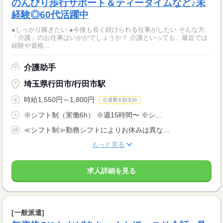
のんびり歩行サポート＆ティータイムなど♪未
経験◎60代活躍中
●しっかり稼ぎたい ●今後も長く続けられる仕事がしたい そんな方、
「介護」のお仕事はいかがでしょうか？ 介護といっても、最近では
経験や資格...
介護助手
埼玉県行田市/行田市駅
時給1,550円～1,800円
交通費全額支給
※シフト制（実働6h） ※週15時間〜 ※シ...
≪シフト制≫勤務シフトによりお休みは異な...
もっと見る
求人詳細を見る
[一般派遣]