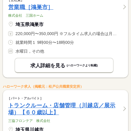
正社員
営業職［鴻巣市］
株式会社 三国ホーム
埼玉県鴻巣市
220,000円〜350,000円 ※フルタイム求人の場合は月額（換算額）、パート求人の場合は時間額を表示しています。
就業時間１ 9時00分〜18時00分
水曜日，その他
求人詳細を見る
(ハローワークより転載)
ハローワーク求人（掲載元：松戸公共職業安定所）
パート・アルバイト
トランクルーム・店舗管理（川越店／展示
場）【６０歳以上】
三協フロンテア 株式会社
埼玉県川越市