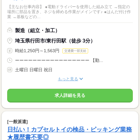
【主なお仕事内容】 ●電動ドライバーを使用した組み立て →指定の
場所に部品を置き、ネジを締める作業がメインです♪ ●はんだ付け作
業 →基板などの...
製造（組立・加工）
埼玉県行田市/東行田駅（徒歩 3分）
時給1,250円～1,563円
交通費一部支給
ーーーーーーーーーーーーーーーーー 【勤...
土曜日 日曜日 祝日
もっと見る
求人詳細を見る
[一般派遣]
日払い！カプセルトイの検品・ピッキング業務
★履歴書不要◎