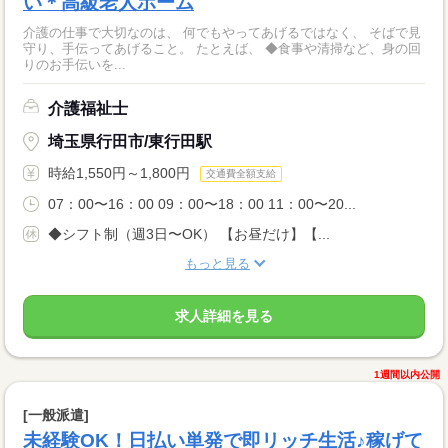
い＊高級老人ホーム
介護の仕事で大切なのは、 何でもやってあげるではなく、 そばで見
守り、手伝ってあげること。 たとえば、 ◆食事や清掃など、身の回
りのお手伝いを...
介護福祉士
埼玉県行田市/東行田駅
時給1,550円～1,800円
交通費全額支給
07：00〜16：00 09：00〜18：00 11：00〜20...
◆シフト制（週3日〜OK） 【お昼だけ】【...
もっと見る
求人詳細を見る
1週間以内公開
[一般派遣]
未経験OK！日払い単発で即リッチ生活♪稼げて