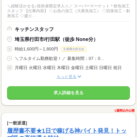
＼経験活かせる♪技術者限定求人☆／ スーパーマーケット＊鮮魚加工
スタッフ 【仕事内容】 ◇お魚の加工（大衆魚加工） ◇切身加工・刺
身加工 ◇盛り...
キッチンスタッフ
埼玉県行田市/行田駅（徒歩 None分）
時給1,600円～1,800円
交通費全額支給
＼フルタイム勤務歓迎！／ 募集時間：07：0...
月曜日 火曜日 水曜日 木曜日 金曜日 土曜日 日曜日 祝日
もっと見る
求人詳細を見る
1週間以内公開
[一般派遣]
履歴書不要★1日で稼げる神バイト発見！トッ