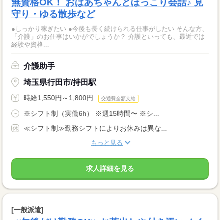
無資格OK！ おばあちゃんとほっこり会話♪ 見
守り・ゆる散歩など
●しっかり稼ぎたい ●今後も長く続けられる仕事がしたい そんな方、
「介護」のお仕事はいかがでしょうか？ 介護といっても、最近では
経験や資格...
介護助手
埼玉県行田市/持田駅
時給1,550円～1,800円
交通費全額支給
※シフト制（実働6h） ※週15時間〜 ※シ...
≪シフト制≫勤務シフトによりお休みは異な...
もっと見る
求人詳細を見る
[一般派遣]