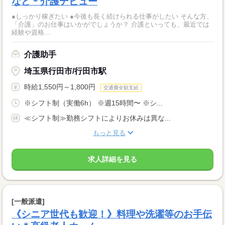
など＊介護デビュー
●しっかり稼ぎたい ●今後も長く続けられる仕事がしたい そんな方、
「介護」のお仕事はいかがでしょうか？ 介護といっても、最近では
経験や資格...
介護助手
埼玉県行田市/行田市駅
時給1,550円～1,800円
交通費全額支給
※シフト制（実働6h） ※週15時間〜 ※シ...
≪シフト制≫勤務シフトによりお休みは異な...
もっと見る
求人詳細を見る
[一般派遣]
《シニア世代も歓迎！》料理や洗濯等のお手伝