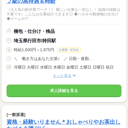
プ級の高待遇＆時給
《大人気の軽作業ワーク！》 難しい仕事な一切なし！ 知識や経験は
不要です♪ こんなお仕事紹介できます◎ ◆ハガキや郵便物の仕分け
◆ゲームやア...
梱包・仕分け・検品
埼玉県行田市/持田駅
時給1,600円～1,875円
交通費一部支給
＼ 働き方はあなた次第♪ ／ 日勤・夜勤...
月曜日 火曜日 水曜日 木曜日 金曜日 土曜日 日曜日 祝日
もっと見る
求人詳細を見る
[一般派遣]
資格・経験いりません＊おしゃべりやお茶出し