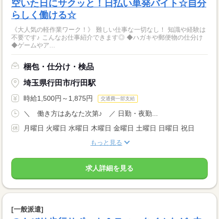
空いた日にサクッと！日払い単発バイト☆自分
らしく働ける☆
《大人気の軽作業ワーク！》 難しい仕事な一切なし！ 知識や経験は
不要です♪ こんなお仕事紹介できます◎ ◆ハガキや郵便物の仕分け
◆ゲームやア...
梱包・仕分け・検品
埼玉県行田市/行田駅
時給1,500円～1,875円
交通費一部支給
＼ 働き方はあなた次第♪ ／ 日勤・夜勤...
月曜日 火曜日 水曜日 木曜日 金曜日 土曜日 日曜日 祝日
もっと見る
求人詳細を見る
[一般派遣]