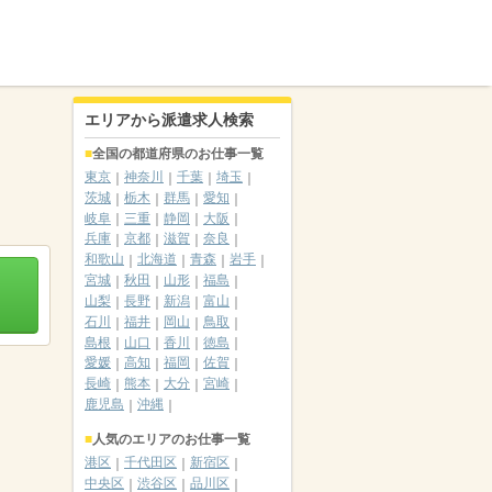
エリアから派遣求人検索
全国の都道府県のお仕事一覧
東京
神奈川
千葉
埼玉
茨城
栃木
群馬
愛知
岐阜
三重
静岡
大阪
兵庫
京都
滋賀
奈良
和歌山
北海道
青森
岩手
宮城
秋田
山形
福島
山梨
長野
新潟
富山
石川
福井
岡山
鳥取
島根
山口
香川
徳島
愛媛
高知
福岡
佐賀
長崎
熊本
大分
宮崎
鹿児島
沖縄
人気のエリアのお仕事一覧
港区
千代田区
新宿区
中央区
渋谷区
品川区