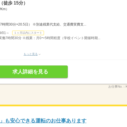
徒歩 15分）
/Km）
×7時間30分×20.5日） ※別途残業代支給、交通費実費支...
/01～
１ヶ月以内にスタート
）実働7時間30分 ※残業：月0〜5時間程度（学校イベント開催時期...
もっと見る
求人詳細を見る
お仕事No.：
」も安心できる運転のお仕事あります