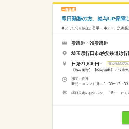
一般派遣
即日勤務の方、給与UP保障
◆どうしても採血が苦手… ◆オペ、急患受け
看護師・准看護師
埼玉県行田市/秩父鉄道線行
日給21,600円～
交通費全額支給
【給与備考】 【給与備考】 ※残業代
期間：長期
時間：≪シフト例≫ 8：30〜17：30 9：00
曜日固定のお休みや、 「週にこれく