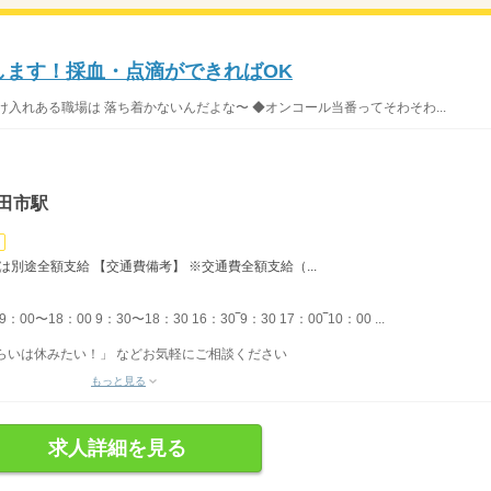
します！採血・点滴ができればOK
入れある職場は 落ち着かないんだよな〜 ◆オンコール当番ってそわそわ...
田市駅
は別途全額支給 【交通費備考】 ※交通費全額支給（...
〜18：00 9：30〜18：30 16：30‾9：30 17：00‾10：00 ...
らいは休みたい！」 などお気軽にご相談ください
もっと見る
求人詳細を見る