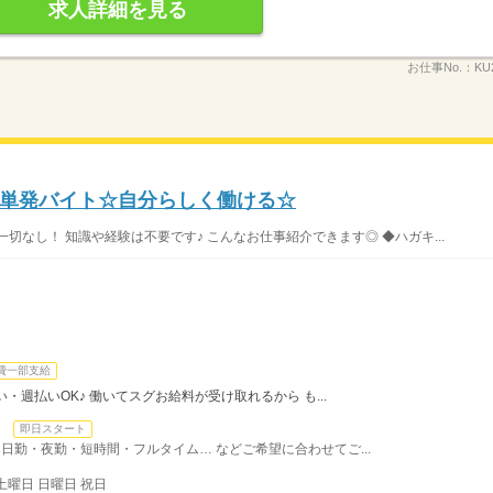
求人詳細を見る
お仕事No.：
KU
単発バイト☆自分らしく働ける☆
切なし！ 知識や経験は不要です♪ こんなお仕事紹介できます◎ ◆ハガキ...
費一部支給
・週払いOK♪ 働いてスグお給料が受け取れるから も...
日
即日スタート
日勤・夜勤・短時間・フルタイム… などご希望に合わせてご...
土曜日 日曜日 祝日