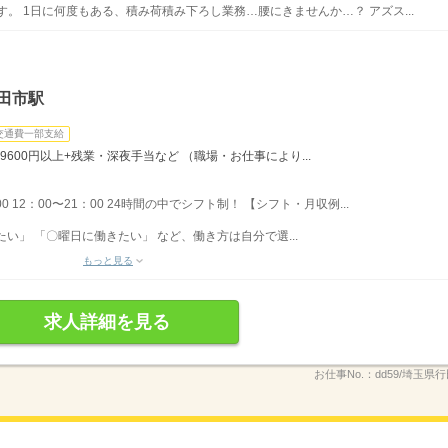
。 1日に何度もある、積み荷積み下ろし業務…腰にきませんか…？ アズス...
田市駅
交通費一部支給
9600円以上+残業・深夜手当など （職場・お仕事により...
00 12：00〜21：00 24時間の中でシフト制！ 【シフト・月収例...
い」 「〇曜日に働きたい」 など、働き方は自分で選...
もっと見る
求人詳細を見る
お仕事No.：
dd59/埼玉県行