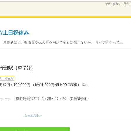
お仕事No.：
看/1
/土日祝休み
 具体的には、顕微鏡や拡大鏡を用いて宝石に傷がないか、 サイズが合って...
行田駅（車 7分）
費一部支給
：192,000円 （時給1,200円×8H×20日稼働） ※...
ーー 【勤務時間詳細】 8：25〜17：20（実働8時間）
もっと見る