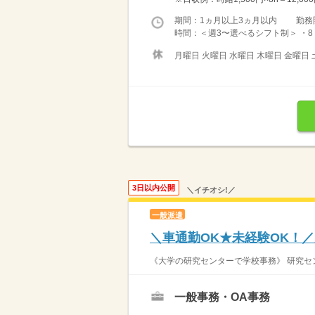
期間：1ヵ月以上3ヵ月以内 勤務
時間：＜週3〜選べるシフト制＞ ・8：30-
月曜日 火曜日 水曜日 木曜日 金曜日 
3日以内公開
＼イチオシ!／
一般派遣
＼車通勤OK★未経験OK！／
《大学の研究センターで学校事務》 研究セン
一般事務・OA事務