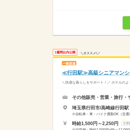
1週間以内公開
＼オススメ!／
一般派遣
≪行田駅≫高級シニアマンシ
＼快適な暮らしをサポート！／ ホテルのよう
その他販売・営業・旅行・
埼玉県行田市/高崎線行田駅
※自転車・車・バイク通勤OK（交
時給1,500円～2,250円
交通
※日収例：時給1,500円×8h＝12,000