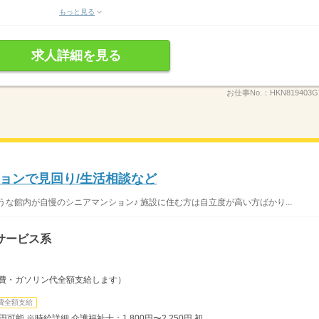
もっと見る
求人詳細を見る
お仕事No.：
HKN819403G
ョンで見回り/生活相談など
な館内が自慢のシニアマンション♪ 施設に住む方は自立度が高い方ばかり...
サービス系
通費・ガソリン代全額支給します）
費全額支給
円可能 ※時給詳細 介護福祉士：1,800円〜2,250円 初...