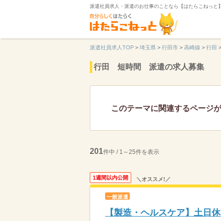
派遣社員求人・派遣のお仕事のことなら【はたらこねっと
派遣社員求人TOP
>
埼玉県
>
行田市
>
高崎線
>
行田
行田 短時間 派遣の求人募集
このテーマに関連するページ
201
件中 / 1～25件を表示
1週間以内公開
＼オススメ!／
一般派遣
【製造・ヘルスケア】土日休