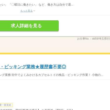
い」 「〇曜日に働きたい」 など、働き方は自分で選...
もっと見る
求人詳細を見る
お仕事No.：
dd59/埼玉県行
・ピッキング業務★履歴書不要◎
グ業務 街中でよくみかけるカプセルトイの検品・ピッキング作業！ 小物の...
費一部支給