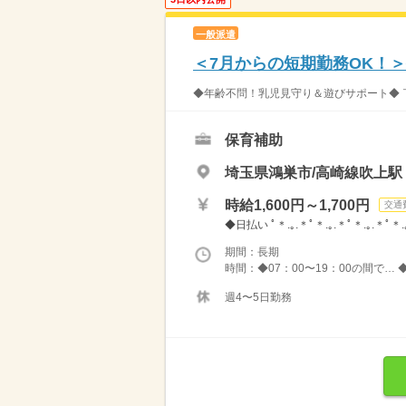
一般派遣
＜7月からの短期勤務OK！
◆年齢不問！乳児見守り＆遊びサポート◆ 
保育補助
埼玉県鴻巣市/高崎線吹上駅
時給1,600円～1,700円
交通
◆日払い ﾟ＊.｡.＊ﾟ＊.｡.＊ﾟ＊.｡.＊
期間：長期
時間：◆07：00〜19：00の間で… 
週4〜5日勤務