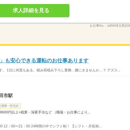
求人詳細を見る
お仕事No.：
dd59/埼玉県武
」も安心できる運転のお仕事あります
。 1日に何度もある、積み荷積み下ろし業務…腰にきませんか…？ アズス...
田市駅
交通費一部支給
9600円以上+残業・深夜手当など （職場・お仕事により...
00 12：00〜21：00 24時間の中でシフト制！ 【シフト・月収例...