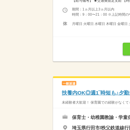
【給与備考】 ★交通費規定支給 【時給
期間：1ヵ月以上3ヵ月以内
時間：9：00〜21：00 ※上記時間の中
月曜日 火曜日 水曜日 木曜日 金曜日 
一般派遣
扶養内OK◎週1‾時短も♪夕
未経験者大歓迎！ 保育園での経験がなくても
保育士・幼稚園教諭・学童
埼玉県行田市/秩父鉄道線行