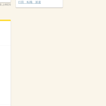
行田 転職 派遣
-吹上86DS