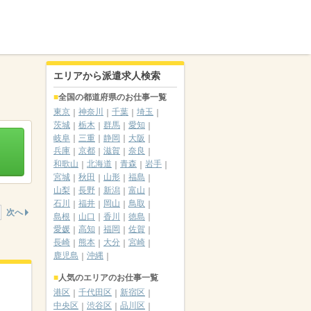
エリアから派遣求人検索
全国の都道府県のお仕事一覧
東京
神奈川
千葉
埼玉
茨城
栃木
群馬
愛知
岐阜
三重
静岡
大阪
兵庫
京都
滋賀
奈良
和歌山
北海道
青森
岩手
宮城
秋田
山形
福島
山梨
長野
新潟
富山
石川
福井
岡山
鳥取
次へ
島根
山口
香川
徳島
愛媛
高知
福岡
佐賀
長崎
熊本
大分
宮崎
鹿児島
沖縄
人気のエリアのお仕事一覧
港区
千代田区
新宿区
中央区
渋谷区
品川区