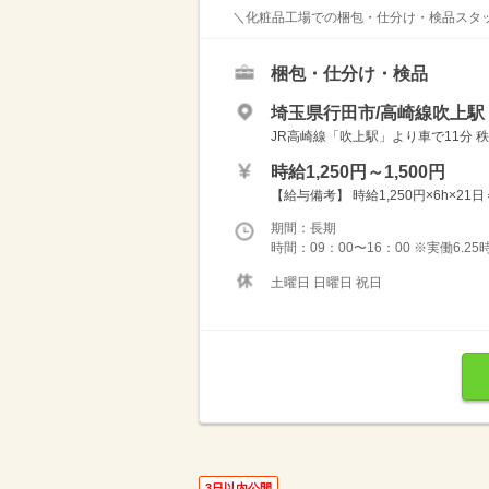
＼化粧品工場での梱包・仕分け・検品スタッフ
梱包・仕分け・検品
埼玉県行田市/高崎線吹上駅
JR高崎線「吹上駅」より車で11分 秩
時給1,250円～1,500円
【給与備考】 時給1,250円×6h×21
期間：長期
時間：09：00〜16：00 ※実働6.2
土曜日 日曜日 祝日
3日以内公開