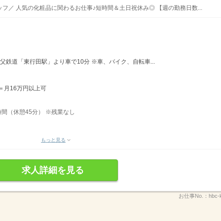
／ 人気の化粧品に関わるお仕事♪短時間＆土日祝休み◎ 【週の勤務日数...
父鉄道「東行田駅」より車で10分 ※車、バイク、自転車...
日＝月16万円以上可
5時間（休憩45分） ※残業なし
もっと見る
求人詳細を見る
お仕事No.：
hbc-