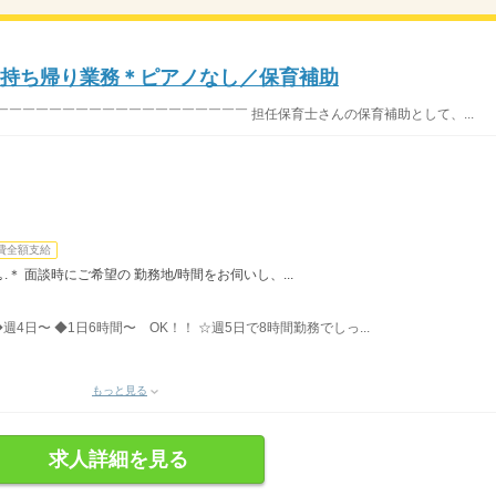
＞持ち帰り業務＊ピアノなし／保育補助
￣￣￣￣￣￣￣￣￣￣￣￣￣￣￣￣￣￣￣ 担任保育士さんの保育補助として、...
費全額支給
ﾟ＊.｡.＊ 面談時にご希望の 勤務地/時間をお伺いし、...
◆週4日〜 ◆1日6時間〜 OK！！ ☆週5日で8時間勤務でしっ...
もっと見る
求人詳細を見る