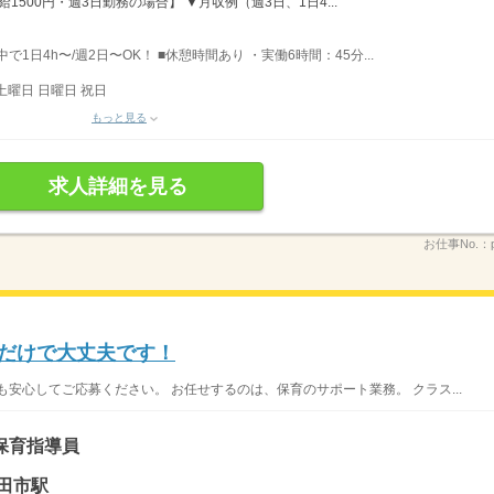
1500円・週3日勤務の場合】 ▼月収例（週3日、1日4...
で1日4h〜/週2日〜OK！ ■休憩時間あり ・実働6時間：45分...
土曜日 日曜日 祝日
もっと見る
求人詳細を見る
お仕事No.：
勤だけで大丈夫です！
安心してご応募ください。 お任せするのは、保育のサポート業務。 クラス...
保育指導員
田市駅