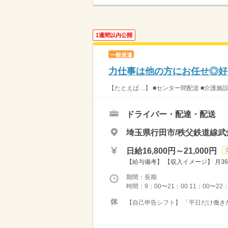
1週間以内公開
一般派遣
力仕事は他の方にお任せ◎好
【たとえば…】 ■センター間配送 ■介護施
ドライバー・配達・配送
埼玉県行田市/秩父鉄道線武
日給16,800円～21,000円
【給与備考】 【収入イメージ】 月36
期間：長期
時間：9：00〜21：00 11：00〜22
【自己申告シフト】 「平日だけ働きた