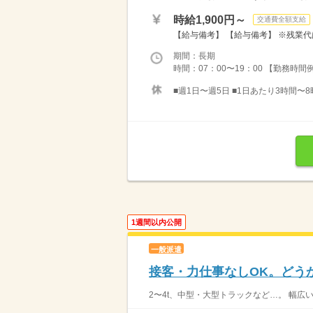
時給1,900円～
交通費全額支給
【給与備考】 【給与備考】 ※残業代
期間：長期
時間：07：00〜19：00 【勤務時間例】 
■週1日〜週5日 ■1日あたり3時間〜8
1週間以内公開
一般派遣
接客・力仕事なしOK。どう
2〜4t、中型・大型トラックなど…。 幅広