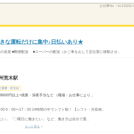
お仕事No.：
kc131101
きな運転だけに集中♪日払いあり★
設の送迎 ■郵便配送 ■スーパーの配送（かご車をおして定位置に移動させ...
州荒木駅
交通費一部支給
9600円以上+残業・深夜手当など （職場・お仕事により...
：00 6：00〜17：00 24時間の中でシフト制！ 【シフト・月収例...
い」 「〇曜日に働きたい」 など、働き方は自分で選...
もっと見る