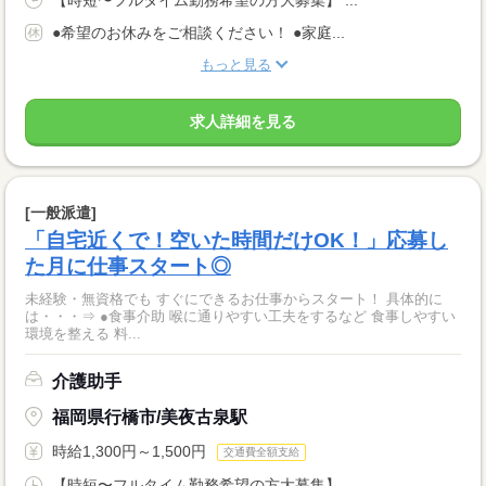
●希望のお休みをご相談ください！ ●家庭...
もっと見る
求人詳細を見る
[一般派遣]
「自宅近くで！空いた時間だけOK！」応募し
た月に仕事スタート◎
未経験・無資格でも すぐにできるお仕事からスタート！ 具体的に
は・・・⇒ ●食事介助 喉に通りやすい工夫をするなど 食事しやすい
環境を整える 料...
介護助手
福岡県行橋市/美夜古泉駅
時給1,300円～1,500円
交通費全額支給
【時短〜フルタイム勤務希望の方大募集】 ...