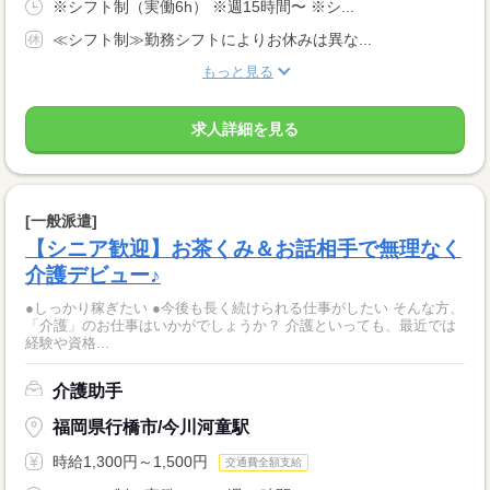
※シフト制（実働6h） ※週15時間〜 ※シ...
≪シフト制≫勤務シフトによりお休みは異な...
もっと見る
求人詳細を見る
[一般派遣]
【シニア歓迎】お茶くみ＆お話相手で無理なく
介護デビュー♪
●しっかり稼ぎたい ●今後も長く続けられる仕事がしたい そんな方、
「介護」のお仕事はいかがでしょうか？ 介護といっても、最近では
経験や資格...
介護助手
福岡県行橋市/今川河童駅
時給1,300円～1,500円
交通費全額支給