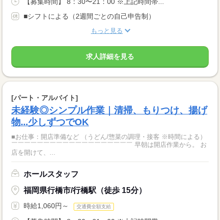
【募集時間】 8：30〜21：00 ※上記時間帯...
■シフトによる（2週間ごとの自己申告制）
もっと見る
求人詳細を見る
[パート・アルバイト]
未経験◎シンプル作業｜清掃、もりつけ、揚げ
物...少しずつでOK
■お仕事：開店準備など （うどん/惣菜の調理・接客 ※時間による）
￣￣￣￣￣￣￣￣￣￣￣￣￣￣￣￣￣￣￣ 早朝は開店作業から。 お
店を開けて、...
ホールスタッフ
福岡県行橋市/行橋駅（徒歩 15分）
時給1,060円～
交通費全額支給