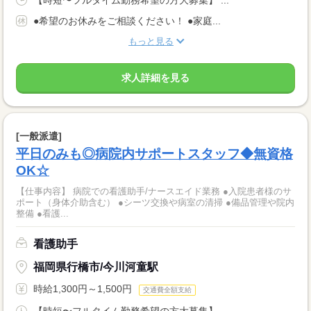
【時短〜フルタイム勤務希望の方大募集】 ...
●希望のお休みをご相談ください！ ●家庭...
もっと見る
求人詳細を見る
[一般派遣]
平日のみも◎病院内サポートスタッフ◆無資格
OK☆
【仕事内容】 病院での看護助手/ナースエイド業務 ●入院患者様のサ
ポート（身体介助含む） ●シーツ交換や病室の清掃 ●備品管理や院内
整備 ●看護...
看護助手
福岡県行橋市/今川河童駅
時給1,300円～1,500円
交通費全額支給
【時短〜フルタイム勤務希望の方大募集】 ...