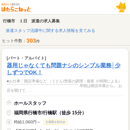
行橋市 １日 派遣の求人募集
派遣スタッフ活躍中に関する求人情報を見てみる
303
ヒット件数：
件
[パート・アルバイト]
器用じゃなくても問題ナシのシンプル業務│少
しずつでOK！
■お仕事：開店準備など （うどん/惣菜の調理・接客 ※時間による）
￣￣￣￣￣￣￣￣￣￣￣￣￣￣￣￣￣￣￣ 早朝は開店作業から。 お
店を開けて、...
ホールスタッフ
福岡県行橋市/行橋駅（徒歩 15分）
時給1,060円～
交通費全額支給