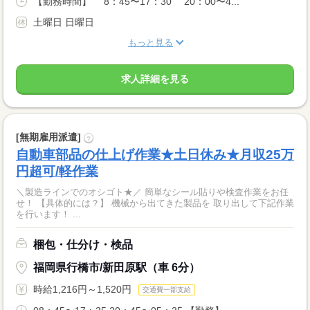
【勤務時間】 8：45〜17：30 20：00〜4...
土曜日 日曜日
もっと見る
求人詳細を見る
[無期雇用派遣]
?
自動車部品の仕上げ作業★土日休み★月収25万
円超可/軽作業
＼製造ラインでのオシゴト★／ 簡単なシール貼りや検査作業をお任
せ！ 【具体的には？】 機械から出てきた製品を 取り出して下記作業
を行います！ ...
梱包・仕分け・検品
福岡県行橋市/新田原駅（車 6分）
時給1,216円～1,520円
交通費一部支給