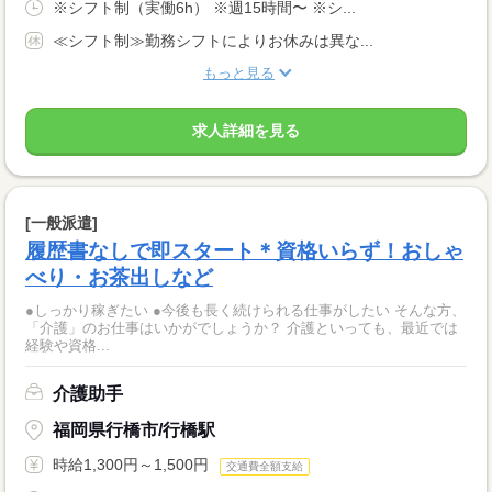
※シフト制（実働6h） ※週15時間〜 ※シ...
≪シフト制≫勤務シフトによりお休みは異な...
もっと見る
求人詳細を見る
[一般派遣]
履歴書なしで即スタート＊資格いらず！おしゃ
べり・お茶出しなど
●しっかり稼ぎたい ●今後も長く続けられる仕事がしたい そんな方、
「介護」のお仕事はいかがでしょうか？ 介護といっても、最近では
経験や資格...
介護助手
福岡県行橋市/行橋駅
時給1,300円～1,500円
交通費全額支給