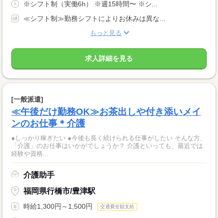
※シフト制（実働6h） ※週15時間〜 ※シ...
≪シフト制≫勤務シフトによりお休みは異な...
もっと見る
求人詳細を見る
[一般派遣]
≪午後だけ勤務OK≫お茶出しや付き添いメイ
ンのお仕事＊介護
●しっかり稼ぎたい ●今後も長く続けられる仕事がしたい そんな方、
「介護」のお仕事はいかがでしょうか？ 介護といっても、最近では
経験や資格...
介護助手
福岡県行橋市/豊津駅
時給1,300円～1,500円
交通費全額支給