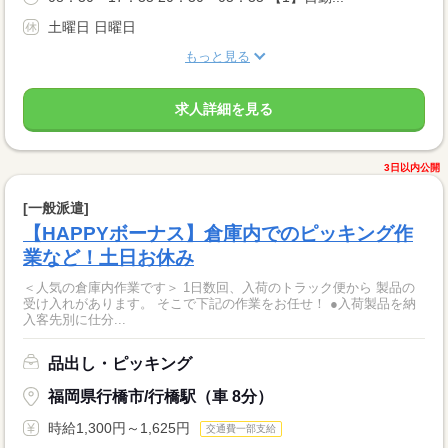
土曜日 日曜日
もっと見る
求人詳細を見る
3日以内公開
[一般派遣]
【HAPPYボーナス】倉庫内でのピッキング作
業など！土日お休み
＜人気の倉庫内作業です＞ 1日数回、入荷のトラック便から 製品の
受け入れがあります。 そこで下記の作業をお任せ！ ●入荷製品を納
入客先別に仕分...
品出し・ピッキング
福岡県行橋市/行橋駅（車 8分）
時給1,300円～1,625円
交通費一部支給