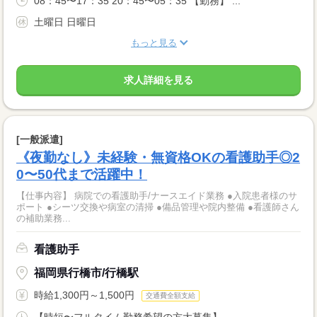
08：45〜17：35 20：45〜05：35 【勤務】 ...
土曜日 日曜日
もっと見る
求人詳細を見る
[一般派遣]
《夜勤なし》未経験・無資格OKの看護助手◎2
0〜50代まで活躍中！
【仕事内容】 病院での看護助手/ナースエイド業務 ●入院患者様のサ
ポート ●シーツ交換や病室の清掃 ●備品管理や院内整備 ●看護師さん
の補助業務...
看護助手
福岡県行橋市/行橋駅
時給1,300円～1,500円
交通費全額支給