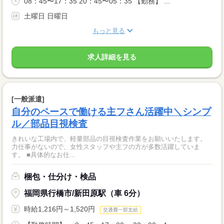
08：45〜17：35 20：45〜05：35 【勤務】 ...
土曜日 日曜日
もっと見る
求人詳細を見る
[一般派遣]
自分のペースで働ける主フさん活躍中＼シンプ
ル／部品目視検査
きれいな工場内で、軽量部品の目視検査作業をお願いいたします。
力仕事がないので、女性スタッフや主フの方が多数活躍していま
す。 ■具体的なお仕...
梱包・仕分け・検品
福岡県行橋市/新田原駅（車 6分）
時給1,216円～1,520円
交通費一部支給