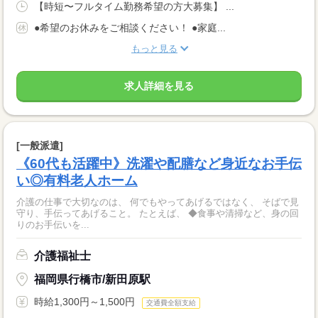
【時短〜フルタイム勤務希望の方大募集】 ...
●希望のお休みをご相談ください！ ●家庭...
もっと見る
求人詳細を見る
[一般派遣]
《60代も活躍中》洗濯や配膳など身近なお手伝
い◎有料老人ホーム
介護の仕事で大切なのは、 何でもやってあげるではなく、 そばで見
守り、手伝ってあげること。 たとえば、 ◆食事や清掃など、身の回
りのお手伝いを...
介護福祉士
福岡県行橋市/新田原駅
時給1,300円～1,500円
交通費全額支給