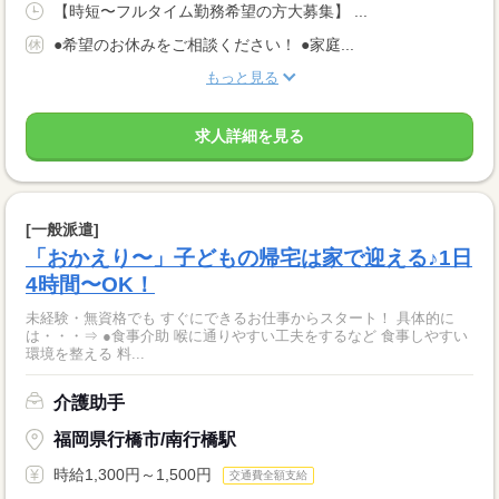
【時短〜フルタイム勤務希望の方大募集】 ...
●希望のお休みをご相談ください！ ●家庭...
もっと見る
求人詳細を見る
[一般派遣]
「おかえり〜」子どもの帰宅は家で迎える♪1日
4時間〜OK！
未経験・無資格でも すぐにできるお仕事からスタート！ 具体的に
は・・・⇒ ●食事介助 喉に通りやすい工夫をするなど 食事しやすい
環境を整える 料...
介護助手
福岡県行橋市/南行橋駅
時給1,300円～1,500円
交通費全額支給