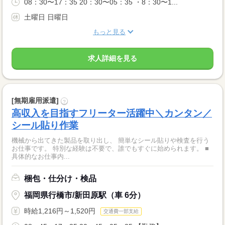
08：30〜17：35 20：30〜05：35 ・8：30〜1...
土曜日 日曜日
もっと見る
求人詳細を見る
[無期雇用派遣]
?
高収入を目指すフリーター活躍中＼カンタン／
シール貼り作業
機械から出てきた製品を取り出し、 簡単なシール貼りや検査を行う
お仕事です。 特別な経験は不要で、誰でもすぐに始められます。 ■
具体的なお仕事内...
梱包・仕分け・検品
福岡県行橋市/新田原駅（車 6分）
時給1,216円～1,520円
交通費一部支給