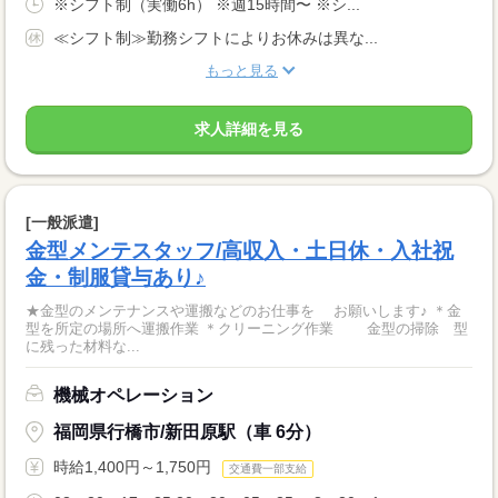
※シフト制（実働6h） ※週15時間〜 ※シ...
≪シフト制≫勤務シフトによりお休みは異な...
もっと見る
求人詳細を見る
[一般派遣]
金型メンテスタッフ/高収入・土日休・入社祝
金・制服貸与あり♪
★金型のメンテナンスや運搬などのお仕事を お願いします♪ ＊金
型を所定の場所へ運搬作業 ＊クリーニング作業 金型の掃除 型
に残った材料な...
機械オペレーション
福岡県行橋市/新田原駅（車 6分）
時給1,400円～1,750円
交通費一部支給