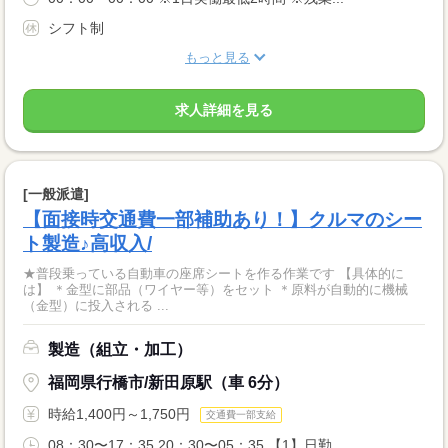
シフト制
もっと見る
求人詳細を見る
[一般派遣]
【面接時交通費一部補助あり！】クルマのシー
ト製造♪高収入/
★普段乗っている自動車の座席シートを作る作業です 【具体的に
は】 ＊金型に部品（ワイヤー等）をセット ＊原料が自動的に機械
（金型）に投入される ...
製造（組立・加工）
福岡県行橋市/新田原駅（車 6分）
時給1,400円～1,750円
交通費一部支給
08：30〜17：35 20：30〜05：35 【1】日勤...