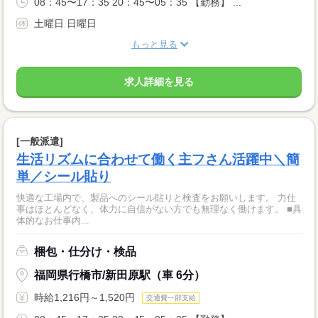
08：45〜17：35 20：45〜05：35 【勤務】 ...
土曜日 日曜日
もっと見る
求人詳細を見る
[一般派遣]
生活リズムに合わせて働く主フさん活躍中＼簡
単／シール貼り
快適な工場内で、製品へのシール貼りと検査をお願いします。 力仕
事はほとんどなく、体力に自信がない方でも無理なく働けます。 ■具
体的なお仕事内...
梱包・仕分け・検品
福岡県行橋市/新田原駅（車 6分）
時給1,216円～1,520円
交通費一部支給