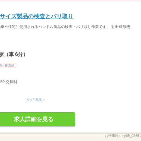
サイズ製品の検査とバリ取り
車や住宅に使用されるハンドル製品の検査・バリ取り作業です。 射出成形機...
駅（車 6分）
費一部支給
：30 交替制
もっと見る
求人詳細を見る
お仕事No.：
y08_0266-