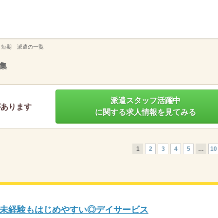
】
 短期 派遣の一覧
集
派遣スタッフ活躍中
があります
に関する求人情報を見てみる
1
2
3
4
5
…
10
未経験もはじめやすい◎デイサービス