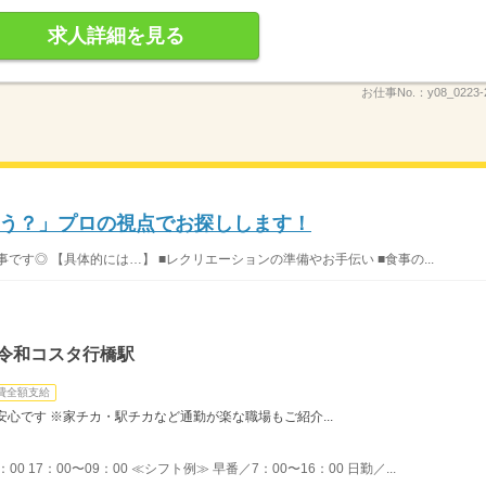
求人詳細を見る
お仕事No.：
y08_0223-
う？」プロの視点でお探しします！
です◎ 【具体的には…】 ■レクリエーションの準備やお手伝い ■食事の...
道令和コスタ行橋駅
費全額支給
心です ※家チカ・駅チカなど通勤が楽な職場もご紹介...
：00 17：00〜09：00 ≪シフト例≫ 早番／7：00〜16：00 日勤／...