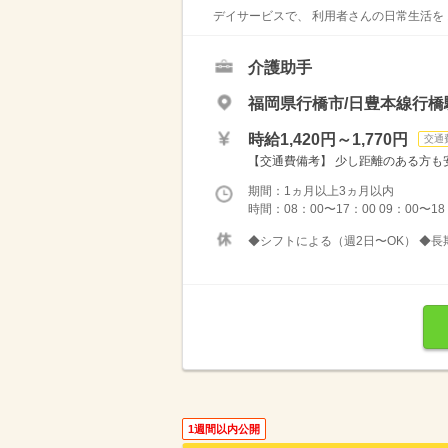
デイサービスで、 利用者さんの日常生活を 
介護助手
福岡県行橋市/日豊本線行橋
時給1,420円～1,770円
交通
【交通費備考】 少し距離のある方も安
期間：1ヵ月以上3ヵ月以内
時間：08：00〜17：00 09：00〜
◆シフトによる（週2日〜OK） ◆長
1週間以内公開