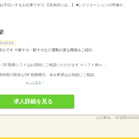
お手伝いするお仕事です◎ 【具体的には…】 ■レクリエーションの準備や...
駅
費全額支給
心です ※家チカ・駅チカなど通勤が楽な職場もご紹介...
18：00 勤務シフトはお気軽にご相談いただけます ≪シフト例≫ ...
期休暇の取得もOK 勤務曜日、休み希望はお気軽にご相談...
もっと見る
求人詳細を見る
お仕事No.：
SC福岡/134/26