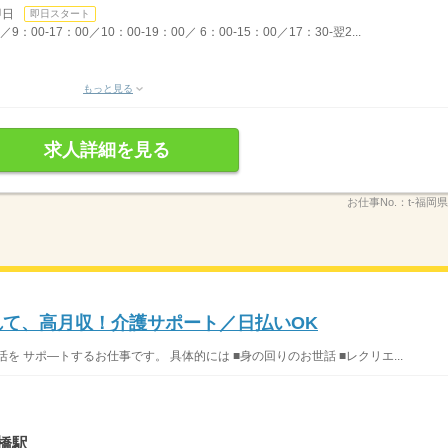
即日
即日スタート
00-17：00／10：00-19：00／ 6：00-15：00／17：30-翌2...
もっと見る
求人詳細を見る
お仕事No.：
t-福岡
れて、高月収！介護サポート／日払いOK
 サポ―トするお仕事です。 具体的には ■身の回りのお世話 ■レクリエ...
橋駅