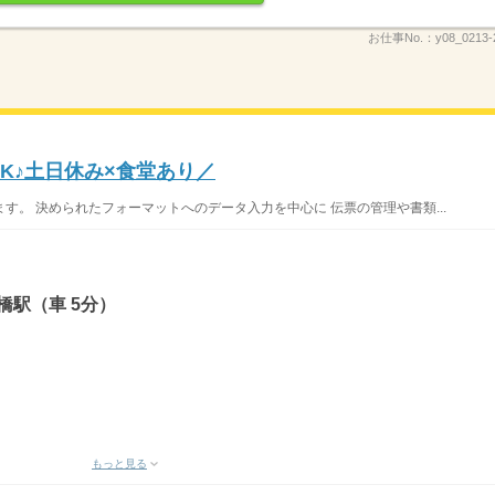
お仕事No.：
y08_0213-
K♪土日休み×食堂あり／
す。 決められたフォーマットへのデータ入力を中心に 伝票の管理や書類...
橋駅（車 5分）
もっと見る