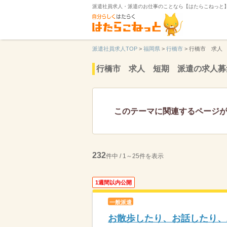
派遣社員求人・派遣のお仕事のことなら【はたらこねっと
派遣社員求人TOP
>
福岡県
>
行橋市
>
行橋市 求人
行橋市 求人 短期 派遣の求人募
このテーマに関連するページ
232
件中 / 1～25件を表示
1週間以内公開
一般派遣
お散歩したり、お話したり、