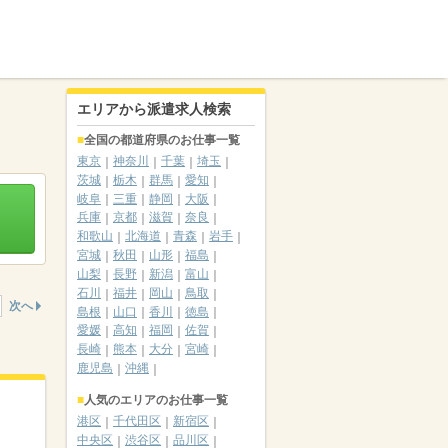
エリアから派遣求人検索
全国の都道府県のお仕事一覧
東京
神奈川
千葉
埼玉
茨城
栃木
群馬
愛知
岐阜
三重
静岡
大阪
兵庫
京都
滋賀
奈良
和歌山
北海道
青森
岩手
宮城
秋田
山形
福島
山梨
長野
新潟
富山
石川
福井
岡山
鳥取
次へ
島根
山口
香川
徳島
愛媛
高知
福岡
佐賀
長崎
熊本
大分
宮崎
鹿児島
沖縄
人気のエリアのお仕事一覧
港区
千代田区
新宿区
中央区
渋谷区
品川区