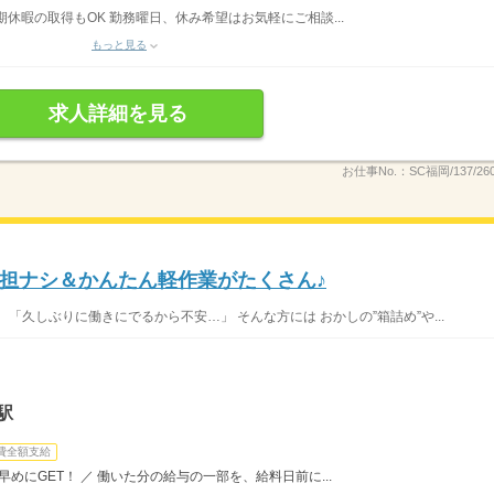
期休暇の取得もOK 勤務曜日、休み希望はお気軽にご相談...
もっと見る
求人詳細を見る
お仕事No.：
SC福岡/137/26
担ナシ＆かんたん軽作業がたくさん♪
「久しぶりに働きにでるから不安…」 そんな方には おかしの”箱詰め”や...
駅
費全額支給
めにGET！ ／ 働いた分の給与の一部を、給料日前に...