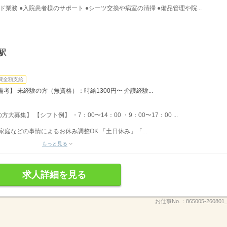
業務 ●入院患者様のサポート ●シーツ交換や病室の清掃 ●備品管理や院...
駅
費全額支給
】 未経験の方（無資格）：時給1300円〜 介護経験...
集】 【シフト例】 ・7：00〜14：00 ・9：00〜17：00 ...
家庭などの事情によるお休み調整OK 「土日休み」「...
もっと見る
求人詳細を見る
お仕事No.：
865005-260801_