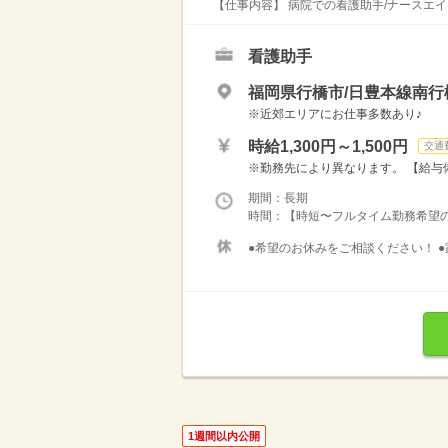
【仕事内容】 病院での看護助手/ナースエイド
看護助手
福岡県行橋市/日豊本線南行
※近郊エリアにお仕事多数あり♪
時給1,300円～1,500円
交通
※勤務先により異なります。 【給与備考
期間：長期
時間：【時短〜フルタイム勤務希望の方大募
●希望のお休みをご相談ください！ ●
1週間以内公開