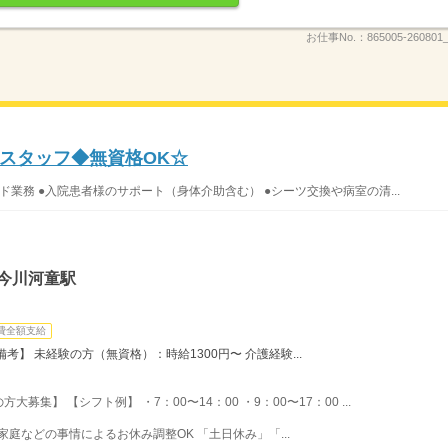
お仕事No.：
865005-260801_
スタッフ◆無資格OK☆
ド業務 ●入院患者様のサポート（身体介助含む） ●シーツ交換や病室の清...
今川河童駅
費全額支給
】 未経験の方（無資格）：時給1300円〜 介護経験...
集】 【シフト例】 ・7：00〜14：00 ・9：00〜17：00 ...
家庭などの事情によるお休み調整OK 「土日休み」「...