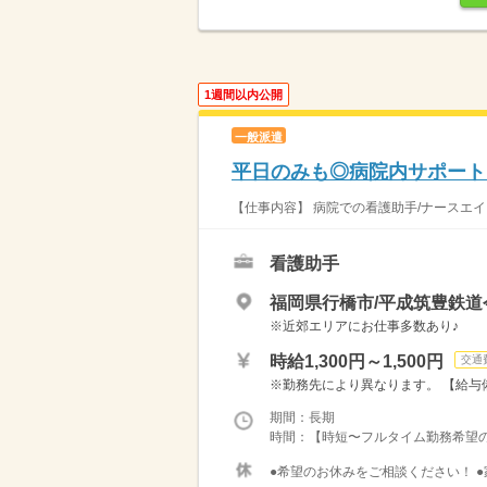
1週間以内公開
一般派遣
平日のみも◎病院内サポート
【仕事内容】 病院での看護助手/ナースエイ
看護助手
福岡県行橋市/平成筑豊鉄道
※近郊エリアにお仕事多数あり♪
時給1,300円～1,500円
交通
※勤務先により異なります。 【給与備考
期間：長期
時間：【時短〜フルタイム勤務希望の方大募
●希望のお休みをご相談ください！ ●