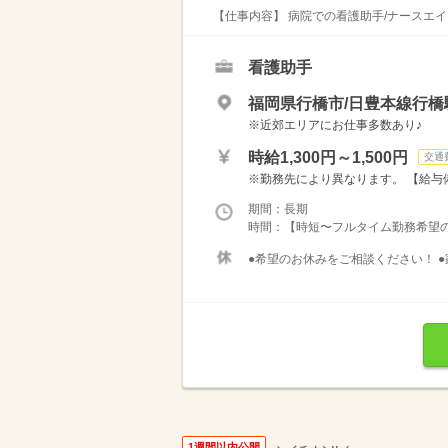
【仕事内容】 病院での看護助手/ナースエイド
看護助手
福岡県行橋市/日豊本線行橋
※近郊エリアにお仕事多数あり♪
時給1,300円～1,500円
交通
※勤務先により異なります。 【給与備考
期間：長期
時間：【時短〜フルタイム勤務希望の方大募
●希望のお休みをご相談ください！ ●
1週間以内公開