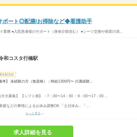
サポート◎配膳/お掃除など◆看護助手
ド業務 ●入院患者様のサポート（身体介助含む） ●シーツ交換や病室の清...
道令和コスタ行橋駅
費全額支給
】 未経験の方（無資格）：時給1300円〜 介護経験...
集】 【シフト例】 ・7：00〜14：00 ・9：00〜17：00 ...
家庭などの事情によるお休み調整OK 「土日休み」「...
もっと見る
求人詳細を見る