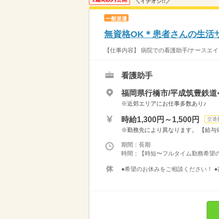
＼イチオシ!!／
一般派遣
無資格OK＊患者さんの生活
【仕事内容】 病院での看護助手/ナースエイ
看護助手
福岡県行橋市/平成筑豊鉄
※近郊エリアにお仕事多数あり♪
時給1,300円～1,500円
交通
※勤務先により異なります。 【給与備考
期間：長期
時間：【時短〜フルタイム勤務希望の方大募
●希望のお休みをご相談ください！ ●