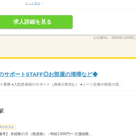
もっと見る
求人詳細を見る
お仕事No.：
865005-260801
のサポートSTAFF◎お部屋の清掃など◆
ド業務 ●入院患者様のサポート（身体介助含む） ●シーツ交換や病室の清...
駅
費全額支給
】 未経験の方（無資格）：時給1300円〜 介護経験...