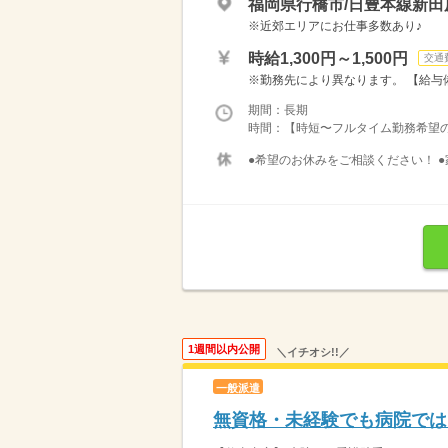
福岡県行橋市/日豊本線新田
※近郊エリアにお仕事多数あり♪
時給1,300円～1,500円
交通
※勤務先により異なります。 【給与備考
期間：長期
時間：【時短〜フルタイム勤務希望の方大募
●希望のお休みをご相談ください！ ●
1週間以内公開
＼イチオシ!!／
一般派遣
無資格・未経験でも病院では