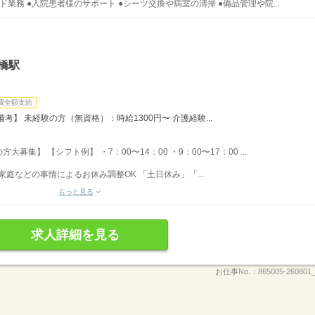
業務 ●入院患者様のサポート ●シーツ交換や病室の清掃 ●備品管理や院...
橋駅
費全額支給
】 未経験の方（無資格）：時給1300円〜 介護経験...
集】 【シフト例】 ・7：00〜14：00 ・9：00〜17：00 ...
家庭などの事情によるお休み調整OK 「土日休み」「...
もっと見る
求人詳細を見る
お仕事No.：
865005-260801_