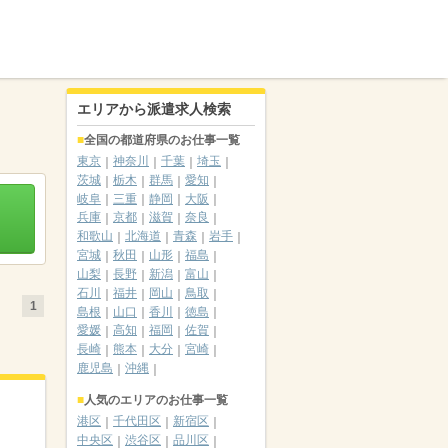
エリアから派遣求人検索
全国の都道府県のお仕事一覧
東京
神奈川
千葉
埼玉
茨城
栃木
群馬
愛知
岐阜
三重
静岡
大阪
兵庫
京都
滋賀
奈良
和歌山
北海道
青森
岩手
宮城
秋田
山形
福島
山梨
長野
新潟
富山
石川
福井
岡山
鳥取
1
島根
山口
香川
徳島
愛媛
高知
福岡
佐賀
長崎
熊本
大分
宮崎
鹿児島
沖縄
人気のエリアのお仕事一覧
港区
千代田区
新宿区
中央区
渋谷区
品川区