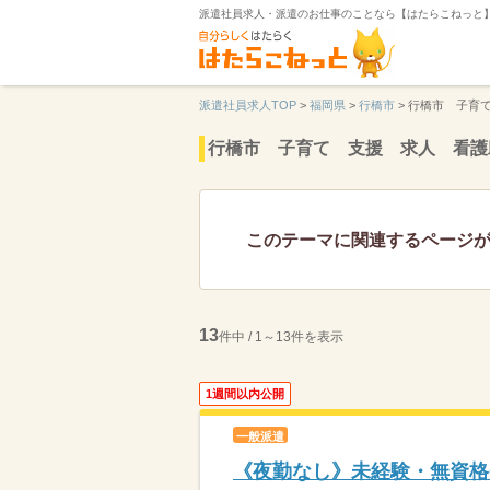
派遣社員求人・派遣のお仕事のことなら【はたらこねっと
派遣社員求人TOP
>
福岡県
>
行橋市
>
行橋市 子育
行橋市 子育て 支援 求人 看護
このテーマに関連するページ
13
件中 / 1～13件を表示
1週間以内公開
一般派遣
《夜勤なし》未経験・無資格O