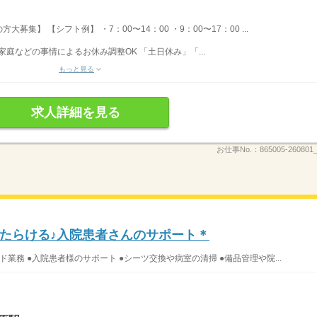
集】 【シフト例】 ・7：00〜14：00 ・9：00〜17：00 ...
家庭などの事情によるお休み調整OK 「土日休み」「...
もっと見る
求人詳細を見る
お仕事No.：
865005-260801_
たらける♪入院患者さんのサポート＊
業務 ●入院患者様のサポート ●シーツ交換や病室の清掃 ●備品管理や院...