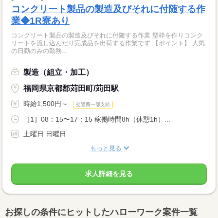
コンクリート製品の製造及びそれに付随する作
業◆1R寮あり
コンクリート製品の製造及びそれに付随する作業 型枠を作りコンク
リートを流し込んだり完成品を出荷する作業です 【ポイント】 人気
の日勤のみの勤務...
製造（組立・加工）
福岡県京都郡苅田町/苅田駅
時給1,500円～
交通費一部支給
［1］08：15〜17：15 稼働時間8h（休憩1h）...
土曜日 日曜日
もっと見る
求人詳細を見る
お探しの条件にヒットしたハローワーク案件一覧