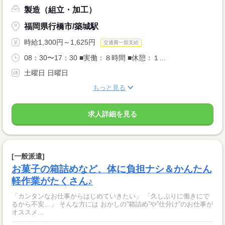
製造（組立・加工）
福岡県行橋市/築城駅
時給1,300円～1,625円
交通費一部支給
08：30〜17：30 ■実働：８時間 ■休憩：１...
土曜日 日曜日
もっと見る
求人詳細を見る
[一般派遣]
お菓子の箱詰めなど、体に負担ナシ＆かんたん
軽作業がたくさん♪
「カンタンなお仕事からはじめていきたい」 「久しぶりに働きにで
るから不安…」 そんな方には おかしの”箱詰め”や”仕分け”のお仕事が
オススメ...