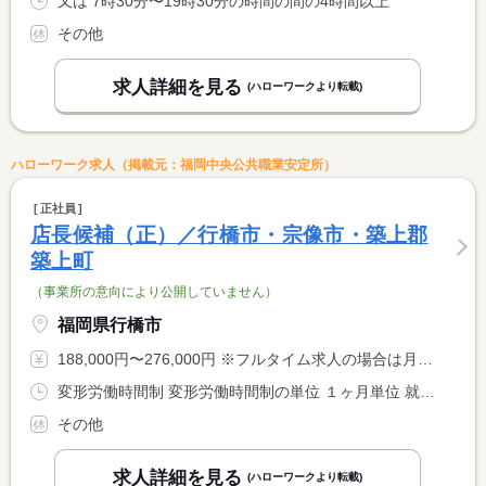
又は 7時30分〜19時30分の時間の間の4時間以上
その他
求人詳細を見る
(ハローワークより転載)
ハローワーク求人（掲載元：福岡中央公共職業安定所）
正社員
店長候補（正）／行橋市・宗像市・築上郡
築上町
（事業所の意向により公開していません）
福岡県行橋市
188,000円〜276,000円 ※フルタイム求人の場合は月額（換算額）、パート求人の場合は時間額を表示しています。
変形労働時間制 変形労働時間制の単位 １ヶ月単位 就業時間１ 9時00分〜17時30分 就業時間２ 14時00分〜22時30分 就業時間３ 15時30分〜0時00分 就業時間に関する特記事項 ※勤務場所又は繁忙期等で <BR> シフト時間の変更あり <BR> シフト制（７時間半未満のシフトもあります）
その他
求人詳細を見る
(ハローワークより転載)