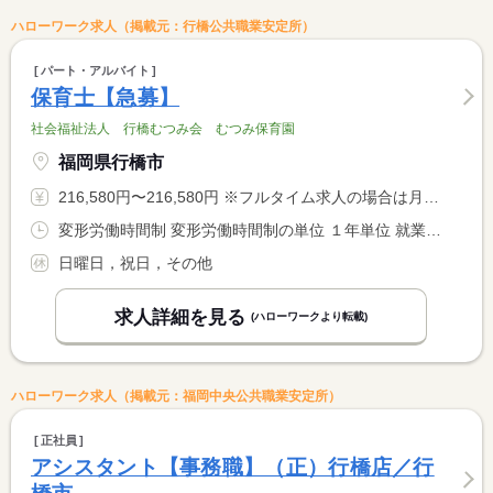
ハローワーク求人（掲載元：行橋公共職業安定所）
パート・アルバイト
保育士【急募】
社会福祉法人 行橋むつみ会 むつみ保育園
福岡県行橋市
216,580円〜216,580円 ※フルタイム求人の場合は月額（換算額）、パート求人の場合は時間額を表示しています。
変形労働時間制 変形労働時間制の単位 １年単位 就業時間１ 8時30分〜17時00分 就業時間２ 7時00分〜15時30分 就業時間３ 10時00分〜19時00分 又は 7時00分〜19時00分の時間の間の8時間程度 就業時間に関する特記事項 （２）（３）は月に各４回程度です
日曜日，祝日，その他
求人詳細を見る
(ハローワークより転載)
ハローワーク求人（掲載元：福岡中央公共職業安定所）
正社員
アシスタント【事務職】（正）行橋店／行