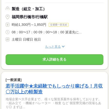
製造（組立・加工）
福岡県行橋市/行橋駅
時給1,300円～1,850円
交通費一部支給
08：00〜17：00 09：00〜18：00 派遣先に...
土曜日 日曜日 祝日
もっと見る
求人詳細を見る
[一般派遣]
若手活躍中★未経験でもしっかり稼げる！月収
〇万以上の軽製造
地場企業〜大手企業まで、 様々な製造系案件を保有しております。
・組み立て ・機械オペレーター ・検査 など 個室寮完備の現場もあ
り◎ まずは...