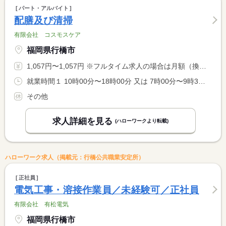
パート・アルバイト
配膳及び清掃
有限会社 コスモスケア
福岡県行橋市
1,057円〜1,057円 ※フルタイム求人の場合は月額（換算額）、パート求人の場合は時間額を表示しています。
就業時間１ 10時00分〜18時00分 又は 7時00分〜9時30分 就業時間に関する特記事項 ７：００〜９：３０勤務については、休憩なし
その他
求人詳細を見る
(ハローワークより転載)
ハローワーク求人（掲載元：行橋公共職業安定所）
正社員
電気工事・溶接作業員／未経験可／正社員
有限会社 有松電気
福岡県行橋市