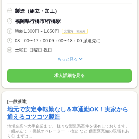
製造（組立・加工）
福岡県行橋市/行橋駅
時給1,300円～1,850円
交通費一部支給
08：00〜17：00 09：00〜18：00 派遣先に...
土曜日 日曜日 祝日
もっと見る
求人詳細を見る
[一般派遣]
地元で安定◆転勤なし＆車通勤OK！実家から
通えるコツコツ製造
地場企業〜大手企業まで、 様々な製造系案件を保有しております。
・組み立て ・機械オペレーター ・検査 など 個室寮完備の現場もあ
り◎ まずは...