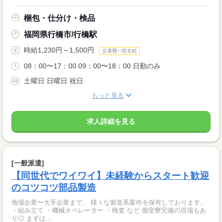
梱包・仕分け・検品
福岡県行橋市/行橋駅
時給1,230円～1,500円
交通費一部支給
08：00〜17：00 09：00〜18：00 日勤のみ
土曜日 日曜日 祝日
もっと見る
求人詳細を見る
[一般派遣]
【同世代でワイワイ】未経験からスタート歓迎
のコツコツ部品製造
地場企業〜大手企業まで、 様々な製造系案件を保有しております。
・組み立て ・機械オペレーター ・検査 など 個室寮完備の現場もあ
り◎ まずは...