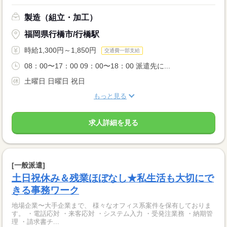
製造（組立・加工）
福岡県行橋市/行橋駅
時給1,300円～1,850円
交通費一部支給
08：00〜17：00 09：00〜18：00 派遣先に...
土曜日 日曜日 祝日
もっと見る
求人詳細を見る
[一般派遣]
土日祝休み＆残業ほぼなし★私生活も大切にで
きる事務ワーク
地場企業〜大手企業まで、 様々なオフィス系案件を保有しておりま
す。 ・電話応対 ・来客応対 ・システム入力 ・受発注業務 ・納期管
理 ・請求書チ...