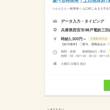
選べる時間帯！土日祝休み♪
☆かんたん一般事務☆ 山口町にある大手企業
データ入力・タイピング
兵庫県西宮市/神戸電鉄三田
時給1,300円～
交通費全額支給
【給与備考】 ◇賞与、退職金込み ◇週
期間：長期 勤務開始日：即日
時間：09：00〜18：00 10：00〜19
土曜日 日曜日 祝日
＼オススメ!／