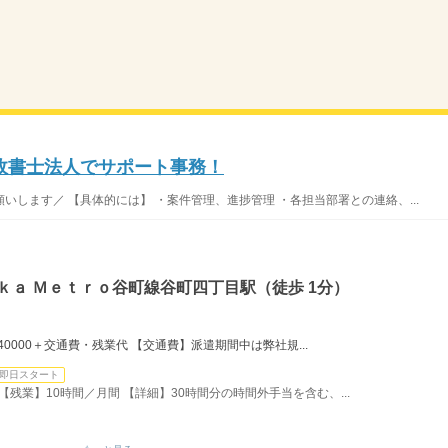
政書士法人でサポート事務！
いします／ 【具体的には】 ・案件管理、進捗管理 ・各担当部署との連絡、...
ｋａ Ｍｅｔｒｏ谷町線谷町四丁目駅（徒歩 1分）
240000＋交通費・残業代 【交通費】派遣期間中は弊社規...
即日スタート
 【残業】10時間／月間 【詳細】30時間分の時間外手当を含む、...