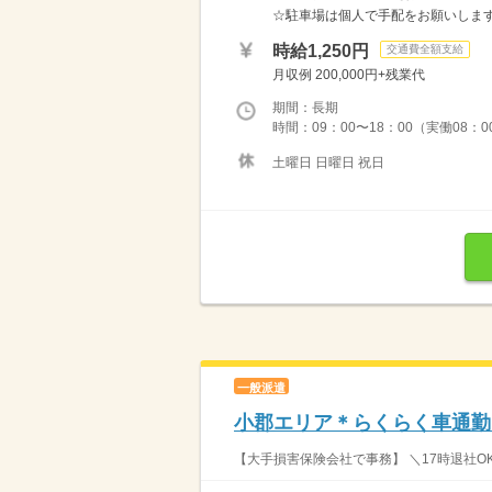
☆駐車場は個人で手配をお願いしま
時給1,250円
交通費全額支給
月収例 200,000円+残業代
期間：長期
時間：09：00〜18：00（実働08：
土曜日 日曜日 祝日
一般派遣
小郡エリア＊らくらく車通勤
【大手損害保険会社で事務】 ＼17時退社O