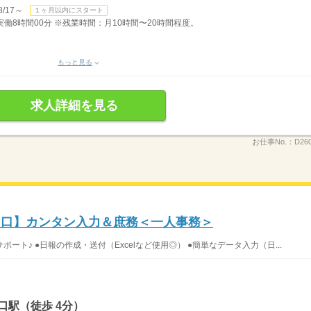
/17～
１ヶ月以内にスタート
）実働8時間00分 ※残業時間：月10時間〜20時間程度。
もっと見る
求人詳細を見る
お仕事No.：
D26
山口】カンタン入力＆庶務＜一人事務＞
ト♪ ●日報の作成・送付（Excelなど使用◎） ●簡単なデータ入力（日...
口駅（徒歩 4分）