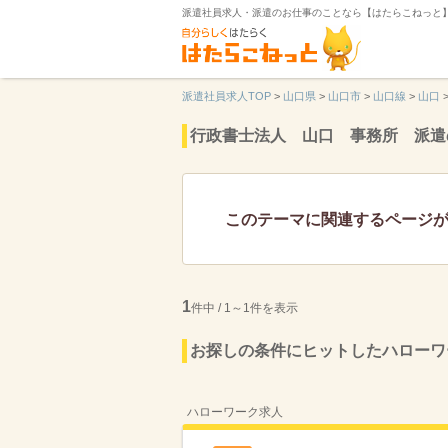
派遣社員求人・派遣のお仕事のことなら【はたらこねっと
派遣社員求人TOP
>
山口県
>
山口市
>
山口線
>
山口
行政書士法人 山口 事務所 派遣
このテーマに関連するページ
1
件中 / 1～1件を表示
お探しの条件にヒットしたハローワ
ハローワーク求人