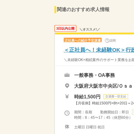
関連のおすすめ求人情報
3日以内公開
＼オススメ!／
正社員への紹介予定派遣
説明
＜正社員へ！未経験OK＞行
＼未経験OK×相続案件のサポート業務をお願
一般事務・OA事務
大阪府大阪市中央区/Ｏｓａ
時給1,500円
交通費一部支給
【月収例】時給1500円×8h×20日＝
期間：長期 勤務開始日：即日
時間：8：45〜17：45（休憩60分）
土曜日 日曜日 祝日