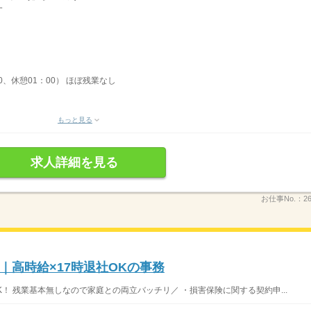
す
00、休憩01：00） ほぼ残業なし
もっと見る
求人詳細を見る
お仕事No.：
2
｜高時給×17時退社OKの事務
K！ 残業基本無しなので家庭との両立バッチリ／ ・損害保険に関する契約申...