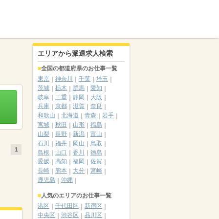
エリアから派遣求人検索
全国の都道府県のお仕事一覧
東京
神奈川
千葉
埼玉
茨城
栃木
群馬
愛知
岐阜
三重
静岡
大阪
兵庫
京都
滋賀
奈良
和歌山
北海道
青森
岩手
宮城
秋田
山形
福島
山梨
長野
新潟
富山
石川
福井
岡山
鳥取
1
島根
山口
香川
徳島
愛媛
高知
福岡
佐賀
長崎
熊本
大分
宮崎
鹿児島
沖縄
人気のエリアのお仕事一覧
港区
千代田区
新宿区
中央区
渋谷区
品川区