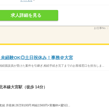
もっと見る
求人詳細を見る
お仕事No.：
！未経験OK◎土日祝休み！事務＠大宮
相続面談員が受けた案件を引継ぎ,相続手続き完了までのお客様窓口を担当しま...
北本線大宮駅（徒歩 14分）
月収例 26万9100円 時給1560円×実働8h×週5日...