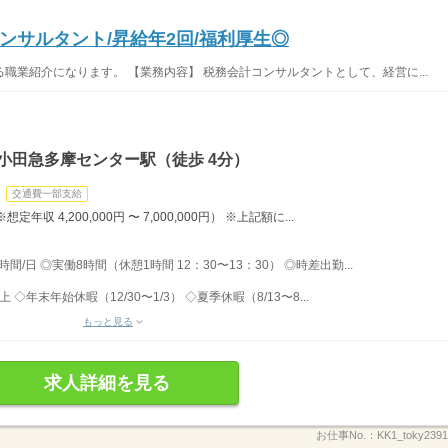
ンサルタント/昇給年2回/福利厚生◎
職業紹介になります。 【業務内容】 税務会計コンサルタントとして、経営に...
小田急多摩センター駅（徒歩 4分）
交通費一部支給
※想定年収 4,200,000円 〜 7,000,000円） ※上記額に...
時間/日 ◎実働8時間（休憩1時間 12：30〜13：30） ◎時差出勤...
◇年末年始休暇（12/30〜1/3） ◇夏季休暇（8/13〜8...
もっと見る
求人詳細を見る
お仕事No.：
KK1_toky2391