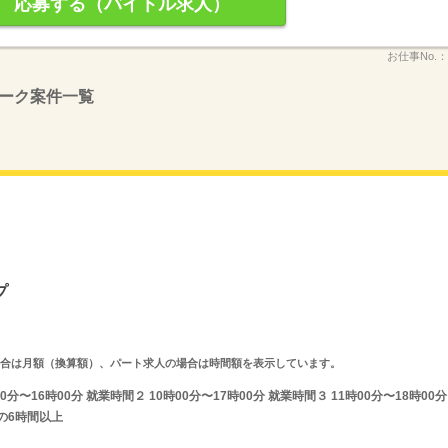
応募する（バイトル求人）
お仕事No.：
ーク案件一覧
プ
求人の場合は月額（換算額）、パート求人の場合は時間額を表示しています。
〜16時00分 就業時間２ 10時00分〜17時00分 就業時間３ 11時00分〜18時00分
間の6時間以上