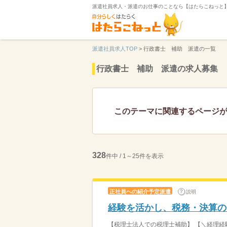
派遣社員求人・派遣のお仕事のことなら【はたらこねっと
派遣社員求人TOP
>
行政書士 補助 派遣の一覧
行政書士 補助 派遣の求人募集
このテーマに関連するページ
328
件中 / 1～25件を表示
正社員への紹介予定派遣
説明
経験を活かし、税務・決算の
【税理士法人での税理士補助】 【＼経理経験