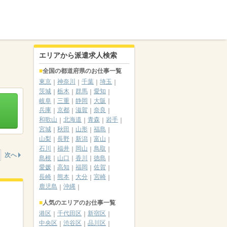
エリアから派遣求人検索
全国の都道府県のお仕事一覧
東京
神奈川
千葉
埼玉
茨城
栃木
群馬
愛知
岐阜
三重
静岡
大阪
兵庫
京都
滋賀
奈良
和歌山
北海道
青森
岩手
宮城
秋田
山形
福島
山梨
長野
新潟
富山
石川
福井
岡山
鳥取
次へ
島根
山口
香川
徳島
愛媛
高知
福岡
佐賀
長崎
熊本
大分
宮崎
鹿児島
沖縄
人気のエリアのお仕事一覧
港区
千代田区
新宿区
中央区
渋谷区
品川区