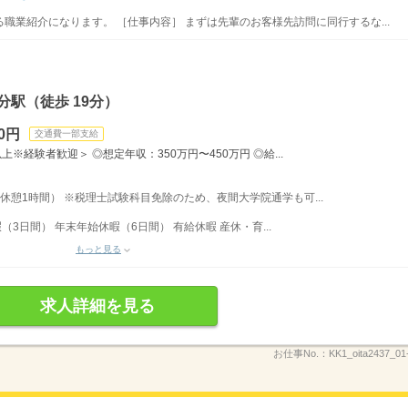
職業紹介になります。 ［仕事内容］ まずは先輩のお客様先訪問に同行するな...
分駅（徒歩 19分）
00円
交通費一部支給
※経験者歓迎＞ ◎想定年収：350万円〜450万円 ◎給...
／休憩1時間） ※税理士試験科目免除のため、夜間大学院通学も可...
3日間） 年末年始休暇（6日間） 有給休暇 産休・育...
もっと見る
求人詳細を見る
お仕事No.：
KK1_oita2437_01