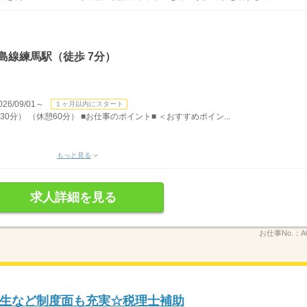
島線練馬駅（徒歩 7分）
/09/01～
１ヶ月以内にスタート
30分） （休憩60分） ■お仕事のポイント■ ＜おすすめポイン...
もっと見る
求人詳細を見る
お仕事No.：
A
生など制度面も充実☆税理士補助