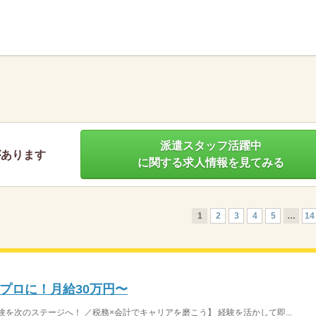
】
派遣スタッフ活躍中
があります
に関する求人情報を見てみる
1
2
3
4
5
…
14
プロに！月給30万円〜
を次のステージへ！ ／税務×会計でキャリアを磨こう】 経験を活かして即...