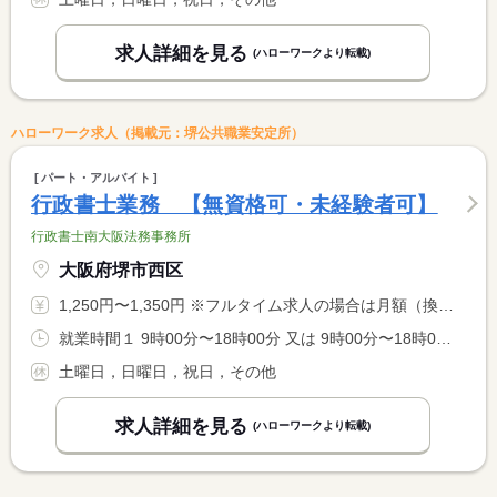
求人詳細を見る
(ハローワークより転載)
ハローワーク求人（掲載元：堺公共職業安定所）
パート・アルバイト
行政書士業務 【無資格可・未経験者可】
行政書士南大阪法務事務所
大阪府堺市西区
1,250円〜1,350円 ※フルタイム求人の場合は月額（換算額）、パート求人の場合は時間額を表示しています。
就業時間１ 9時00分〜18時00分 又は 9時00分〜18時00分の時間の間の4時間以上 就業時間に関する特記事項 原則９時出社。パートの場合は時間応相談（原則４時間以上）週２ <BR> ０時間以上勤務いただける方を優遇します。勤務時間等ご相談くだ <BR> さい。
土曜日，日曜日，祝日，その他
求人詳細を見る
(ハローワークより転載)