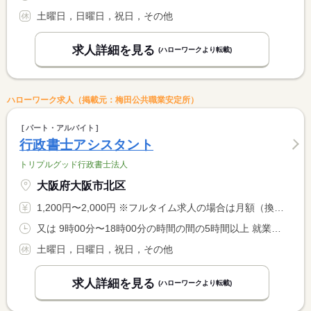
土曜日，日曜日，祝日，その他
求人詳細を見る
(ハローワークより転載)
ハローワーク求人（掲載元：梅田公共職業安定所）
パート・アルバイト
行政書士アシスタント
トリプルグッド行政書士法人
大阪府大阪市北区
1,200円〜2,000円 ※フルタイム求人の場合は月額（換算額）、パート求人の場合は時間額を表示しています。
又は 9時00分〜18時00分の時間の間の5時間以上 就業時間に関する特記事項 ・週３日〜／１日５時間〜／勤務時間・曜日の相談ＯＫ <BR> ・時短ＯＫ／学校行事などでの勤務調整も柔軟に対応 <BR> ・残業なし／休憩は１１：００〜１４：００の間で６０分
土曜日，日曜日，祝日，その他
求人詳細を見る
(ハローワークより転載)