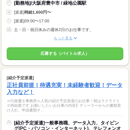
[勤務地]/大阪府豊中市 / 緑地公園駅
[派遣]
時給1,600円〜
[派遣]09:00〜17:00
土・日・祝日休みの週休2日のお仕事です。
もっと見る
応募する（バイトル求人）
[紹介予定派遣]
正社員前提！待遇充実！未経験者歓迎！データ
入力など！
≪行政書士事務所≫人気の紹介予定派遣のお仕事！朝はラクラク１
０時始業です お願いしたいお仕事の内容】ディーラーからの書類受
け入れ、申請書類チ...
[紹介予定派遣]一般事務職、データ入力、タイピン
グ(PC・パソコン・インターネット)、テレフォンオ