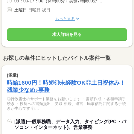
09：00-17：00（休憩60分）実働7時間00分 ...
土曜日 日曜日 祝日
もっと見る
求人詳細を見る
お探しの条件にヒットしたバイトル案件一覧
[派遣]
時給1600円！時短◎未経験OK◎土日祝休み！
残業少なめ♪事務
◎行政書士のサポート業務をお願いします ・書類作成 ・各種申請手
続き ・役所への書類提出、受取 相続、遺言、民事信託に関する手続
きが中心です 行...
[派遣]一般事務職、データ入力、タイピング(PC・パ
ソコン・インターネット)、営業事務