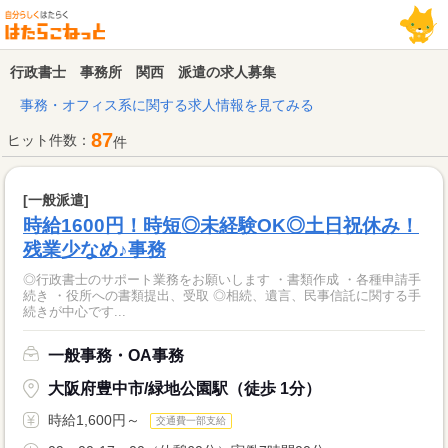
行政書士 事務所 関西 派遣の求人募集
事務・オフィス系に関する求人情報を見てみる
87
ヒット件数：
件
[一般派遣]
時給1600円！時短◎未経験OK◎土日祝休み！
残業少なめ♪事務
◎行政書士のサポート業務をお願いします ・書類作成 ・各種申請手
続き ・役所への書類提出、受取 ◎相続、遺言、民事信託に関する手
続きが中心です...
一般事務・OA事務
大阪府豊中市/緑地公園駅（徒歩 1分）
時給1,600円～
交通費一部支給