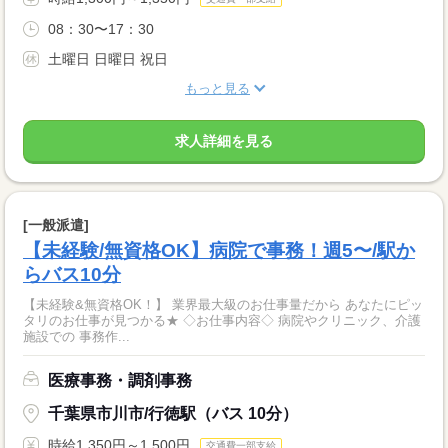
08：30〜17：30
土曜日 日曜日 祝日
もっと見る
求人詳細を見る
[一般派遣]
【未経験/無資格OK】病院で事務！週5〜/駅か
らバス10分
【未経験&無資格OK！】 業界最大級のお仕事量だから あなたにピッ
タリのお仕事が見つかる★ ◇お仕事内容◇ 病院やクリニック、介護
施設での 事務作...
医療事務・調剤事務
千葉県市川市/行徳駅（バス 10分）
時給1,350円～1,500円
交通費一部支給