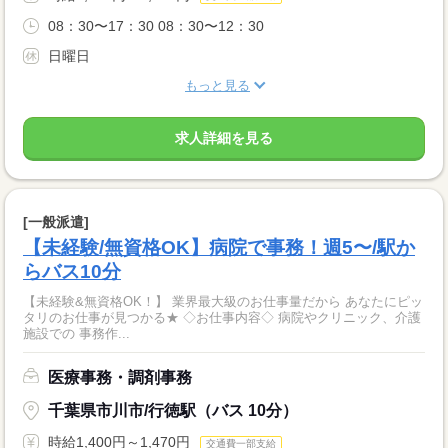
08：30〜17：30 08：30〜12：30
日曜日
もっと見る
求人詳細を見る
[一般派遣]
【未経験/無資格OK】病院で事務！週5〜/駅か
らバス10分
【未経験&無資格OK！】 業界最大級のお仕事量だから あなたにピッ
タリのお仕事が見つかる★ ◇お仕事内容◇ 病院やクリニック、介護
施設での 事務作...
医療事務・調剤事務
千葉県市川市/行徳駅（バス 10分）
時給1,400円～1,470円
交通費一部支給