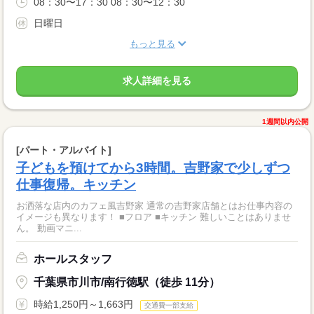
08：30〜17：30 08：30〜12：30
日曜日
もっと見る
求人詳細を見る
1週間以内公開
[パート・アルバイト]
子どもを預けてから3時間。吉野家で少しずつ
仕事復帰。キッチン
お洒落な店内のカフェ風吉野家 通常の吉野家店舗とはお仕事内容の
イメージも異なります！ ■フロア ■キッチン 難しいことはありませ
ん。 動画マニ...
ホールスタッフ
千葉県市川市/南行徳駅（徒歩 11分）
時給1,250円～1,663円
交通費一部支給