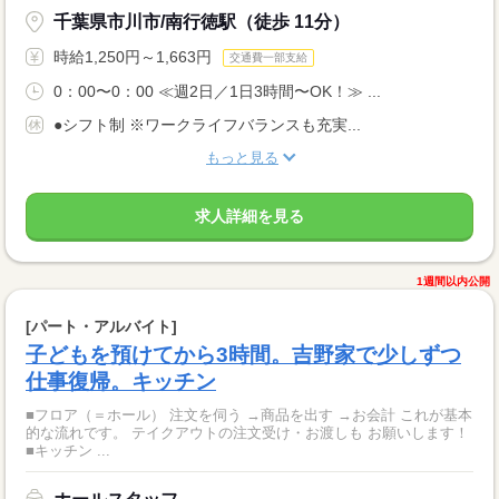
千葉県市川市/南行徳駅（徒歩 11分）
時給1,250円～1,663円
交通費一部支給
0：00〜0：00 ≪週2日／1日3時間〜OK！≫ ...
●シフト制 ※ワークライフバランスも充実...
もっと見る
求人詳細を見る
1週間以内公開
[パート・アルバイト]
子どもを預けてから3時間。吉野家で少しずつ
仕事復帰。キッチン
■フロア（＝ホール） 注文を伺う →商品を出す →お会計 これが基本
的な流れです。 テイクアウトの注文受け・お渡しも お願いします！
■キッチン ...