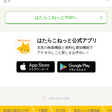
か？
はたらこねっとTOPへ
はたらこねっと公式アプリ
充実の検索機能と便利な通知機能で
アナタのしごと探しをお手伝い！
ページトップへ
派遣社員求人TOP
千葉県
市川市
東京メトロ東西線
行