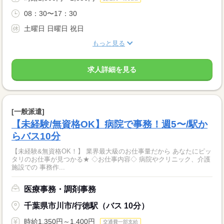
08：30〜17：30
土曜日 日曜日 祝日
もっと見る
求人詳細を見る
[一般派遣]
【未経験/無資格OK】病院で事務！週5〜/駅か
らバス10分
【未経験&無資格OK！】 業界最大級のお仕事量だから あなたにピッ
タリのお仕事が見つかる★ ◇お仕事内容◇ 病院やクリニック、介護
施設での 事務作...
医療事務・調剤事務
千葉県市川市/行徳駅（バス 10分）
時給1,350円～1,400円
交通費一部支給