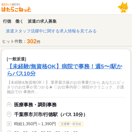
行徳 働く 派遣の求人募集
派遣スタッフ活躍中に関する求人情報を見てみる
302
ヒット件数：
件
[一般派遣]
【未経験/無資格OK】病院で事務！週5〜/駅か
らバス10分
【未経験&無資格OK！】 業界最大級のお仕事量だから あなたにピッ
タリのお仕事が見つかる★ ◇お仕事内容◇ 病院やクリニック、介護
施設での 事務作...
医療事務・調剤事務
千葉県市川市/行徳駅（バス 10分）
時給1,350円～1,390円
交通費一部支給