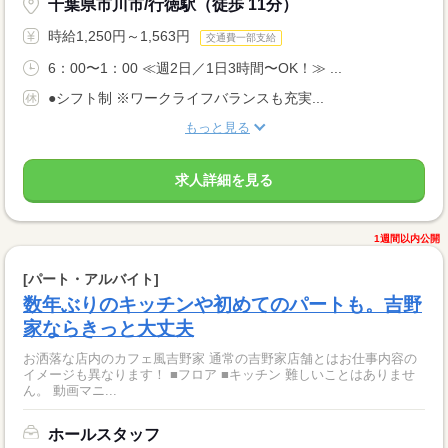
千葉県市川市/行徳駅（徒歩 11分）
時給1,250円～1,563円
交通費一部支給
6：00〜1：00 ≪週2日／1日3時間〜OK！≫ ...
●シフト制 ※ワークライフバランスも充実...
もっと見る
求人詳細を見る
1週間以内公開
[パート・アルバイト]
数年ぶりのキッチンや初めてのパートも。吉野
家ならきっと大丈夫
お洒落な店内のカフェ風吉野家 通常の吉野家店舗とはお仕事内容の
イメージも異なります！ ■フロア ■キッチン 難しいことはありませ
ん。 動画マニ...
ホールスタッフ