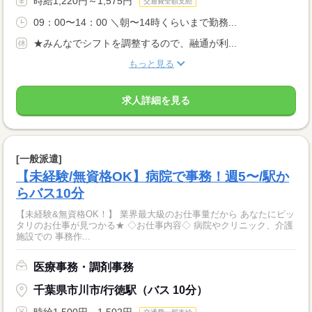
時給1,220円～1,575円
交通費全額支給
09：00〜14：00 ＼朝〜14時くらいまで勤務...
★みんなでシフトを調整するので、融通が利...
もっと見る
求人詳細を見る
[一般派遣]
【未経験/無資格OK】病院で事務！週5〜/駅か
らバス10分
【未経験&無資格OK！】 業界最大級のお仕事量だから あなたにピッ
タリのお仕事が見つかる★ ◇お仕事内容◇ 病院やクリニック、介護
施設での 事務作...
医療事務・調剤事務
千葉県市川市/行徳駅（バス 10分）
時給1,500円～1,502円