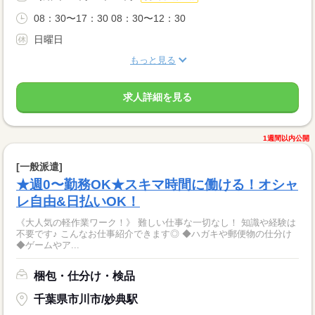
08：30〜17：30 08：30〜12：30
日曜日
もっと見る
求人詳細を見る
1週間以内公開
[一般派遣]
★週0〜勤務OK★スキマ時間に働ける！オシャ
レ自由&日払いOK！
《大人気の軽作業ワーク！》 難しい仕事な一切なし！ 知識や経験は
不要です♪ こんなお仕事紹介できます◎ ◆ハガキや郵便物の仕分け
◆ゲームやア...
梱包・仕分け・検品
千葉県市川市/妙典駅