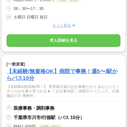
08：30〜17：30
土曜日 日曜日 祝日
もっと見る
求人詳細を見る
[一般派遣]
【未経験/無資格OK】病院で事務！週5〜/駅か
らバス10分
【未経験&無資格OK！】 業界最大級のお仕事量だから あなたにピッ
タリのお仕事が見つかる★ ◇お仕事内容◇ 病院やクリニック、介護
施設での 事務作...
医療事務・調剤事務
千葉県市川市/行徳駅（バス 10分）
時給1,500円
交通費一部支給