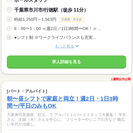
ホールスタッフ
千葉県市川市/行徳駅（徒歩 11分）
時給1,250円～1,563円
交通費一部支給
6：00〜1：00 ≪週2日／1日3時間〜OK！≫ ...
●シフト制 ※ワークライフバランスも充実...
もっと見る
求人詳細を見る
1週間以内公開
[パート・アルバイト]
朝〜昼シフトで家庭と両立！週2日・1日3時
間〜/平日のみもOK
大衆寿司居酒屋「杉玉」で アルバイト/パートスタッフ大募集！ 学生
さん、主婦（夫）さんを中心に、 フリーターやシニアの方など 幅広
い年代が活躍し...