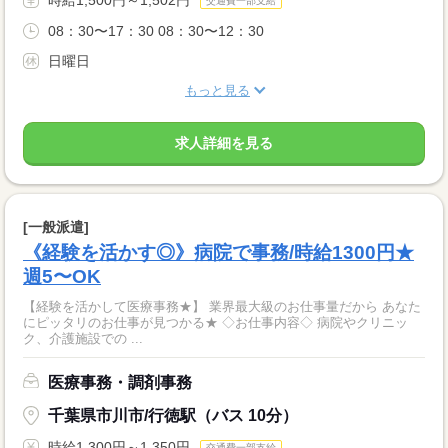
交通費一部支給
08：30〜17：30 08：30〜12：30
日曜日
もっと見る
求人詳細を見る
[一般派遣]
《経験を活かす◎》病院で事務/時給1300円★
週5〜OK
【経験を活かして医療事務★】 業界最大級のお仕事量だから あなた
にピッタリのお仕事が見つかる★ ◇お仕事内容◇ 病院やクリニッ
ク、介護施設での ...
医療事務・調剤事務
千葉県市川市/行徳駅（バス 10分）
時給1,300円～1,350円
交通費一部支給