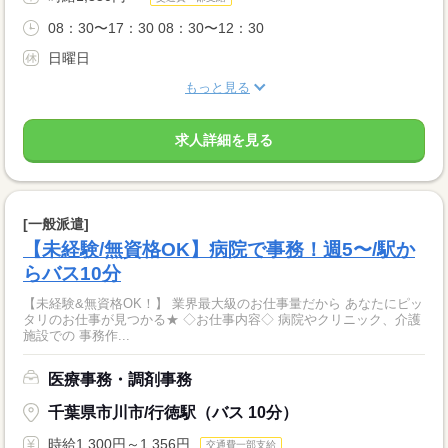
08：30〜17：30 08：30〜12：30
日曜日
もっと見る
求人詳細を見る
[一般派遣]
【未経験/無資格OK】病院で事務！週5〜/駅か
らバス10分
【未経験&無資格OK！】 業界最大級のお仕事量だから あなたにピッ
タリのお仕事が見つかる★ ◇お仕事内容◇ 病院やクリニック、介護
施設での 事務作...
医療事務・調剤事務
千葉県市川市/行徳駅（バス 10分）
時給1,300円～1,356円
交通費一部支給