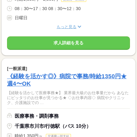
08：30〜17：30 08：30〜12：30
日曜日
もっと見る
求人詳細を見る
[一般派遣]
《経験を活かす◎》病院で事務/時給1350円★
週4〜OK
【経験を活かして医療事務★】 業界最大級のお仕事量だから あなた
にピッタリのお仕事が見つかる★ ◇お仕事内容◇ 病院やクリニッ
ク、介護施設での ...
医療事務・調剤事務
千葉県市川市/行徳駅（バス 10分）
時給1,350円～
交通費一部支給