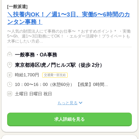
[一般派遣]
＼扶養内OK！／週1〜3日、実働5〜6時間のカ
ンタン事務！
〜人気の財団法人にて事務のお仕事〜 ＊おすすめポイント＊ ・実働
5〜6h、週1〜3日勤務にてOK！ ・エルダー活躍中！プライベートも
大事にしたい方必...
一般事務・OA事務
東京都港区/虎ノ門ヒルズ駅（徒歩 2分）
時給1,700円
交通費一部支給
10：00〜16：00（休憩60分） 【残業】0時間...
土曜日 日曜日 祝日
もっと見る
求人詳細を見る