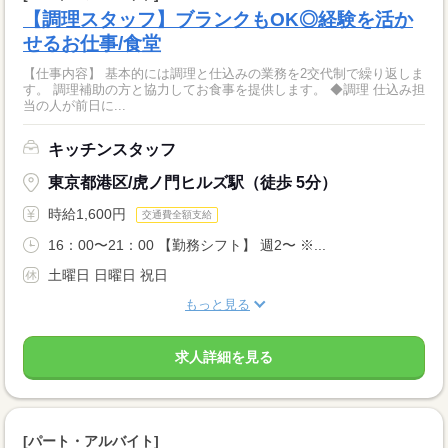
【調理スタッフ】ブランクもOK◎経験を活か
せるお仕事/食堂
【仕事内容】 基本的には調理と仕込みの業務を2交代制で繰り返しま
す。 調理補助の方と協力してお食事を提供します。 ◆調理 仕込み担
当の人が前日に...
キッチンスタッフ
東京都港区/虎ノ門ヒルズ駅（徒歩 5分）
時給1,600円
交通費全額支給
16：00〜21：00 【勤務シフト】 週2〜 ※...
土曜日 日曜日 祝日
もっと見る
求人詳細を見る
[パート・アルバイト]