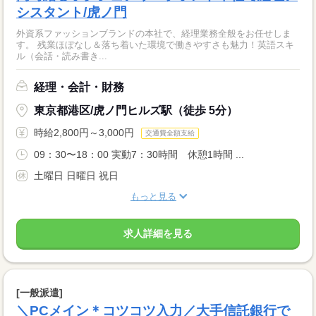
シスタント/虎ノ門
外資系ファッションブランドの本社で、経理業務全般をお任せしま
す。 残業ほぼなし＆落ち着いた環境で働きやすさも魅力！英語スキ
ル（会話・読み書き...
経理・会計・財務
東京都港区/虎ノ門ヒルズ駅（徒歩 5分）
時給2,800円～3,000円
交通費全額支給
09：30〜18：00 実動7：30時間 休憩1時間 ...
土曜日 日曜日 祝日
もっと見る
求人詳細を見る
[一般派遣]
＼PCメイン＊コツコツ入力／大手信託銀行で