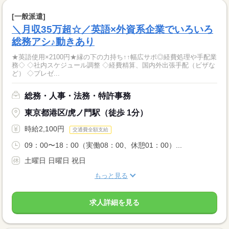
[一般派遣]
＼月収35万超☆／英語×外資系企業でいろいろ
総務アシ♪動きあり
★英語使用×2100円★縁の下の力持ち↑↑幅広サポ◎経費処理や手配業
務◇ ◇社内スケジュール調整 ◇経費精算、国内外出張手配（ビザな
ど） ◇プレゼ...
総務・人事・法務・特許事務
東京都港区/虎ノ門駅（徒歩 1分）
時給2,100円
交通費全額支給
09：00〜18：00（実働08：00、休憩01：00）...
土曜日 日曜日 祝日
もっと見る
求人詳細を見る