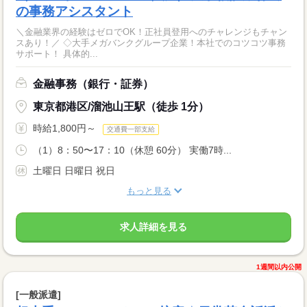
の事務アシスタント
＼金融業界の経験はゼロでOK！正社員登用へのチャレンジもチャン
スあり！／ ◇大手メガバンクグループ企業！本社でのコツコツ事務
サポート！ 具体的...
金融事務（銀行・証券）
東京都港区/溜池山王駅（徒歩 1分）
時給1,800円～
交通費一部支給
（1）8：50〜17：10（休憩 60分） 実働7時...
土曜日 日曜日 祝日
もっと見る
求人詳細を見る
1週間以内公開
[一般派遣]