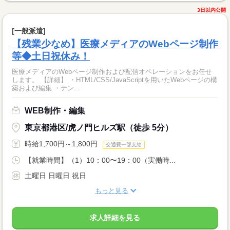
3日以内公開
[一般派遣]
【残業少なめ】医療メディアのWebページ制作
等◆土日祝休み！
医療メディアのWebページ制作および配信オペレーションをお任せ
します。 【詳細】 ・HTML/CSS/JavaScriptを用いたWebページの構
築および編集 ・テン...
WEB制作・編集
東京都港区/虎ノ門ヒルズ駅（徒歩 5分）
時給1,700円～1,800円
交通費一部支給
【就業時間】（1）10：00〜19：00（実働時...
土曜日 日曜日 祝日
もっと見る
求人詳細を見る