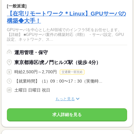
[一般派遣]
【在宅リモートワーク＊Linux】GPUサーバの
構築◆大手！
GPUサーバを中心としたAI領域でのインフラSEをお任せします。
【詳細】 ■GPUサーバ案件の構築対応（8割） ・サーバ設定、GPU
設定、ネットワーク、ス...
運用管理・保守
東京都港区/虎ノ門ヒルズ駅（徒歩 4分）
時給2,500円～2,700円
交通費一部支給
【就業時間】（1）09：00〜17：30（実働時...
土曜日 日曜日 祝日
もっと見る
求人詳細を見る