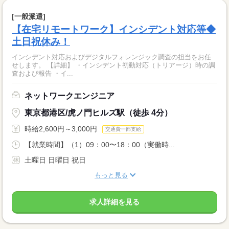
[一般派遣]
【在宅リモートワーク】インシデント対応等◆
土日祝休み！
インシデント対応およびデジタルフォレンジック調査の担当をお任
せします。 【詳細】 ・インシデント初動対応（トリアージ）時の調
査および報告 ・イ...
ネットワークエンジニア
東京都港区/虎ノ門ヒルズ駅（徒歩 4分）
時給2,600円～3,000円
交通費一部支給
【就業時間】（1）09：00〜18：00（実働時...
土曜日 日曜日 祝日
もっと見る
求人詳細を見る