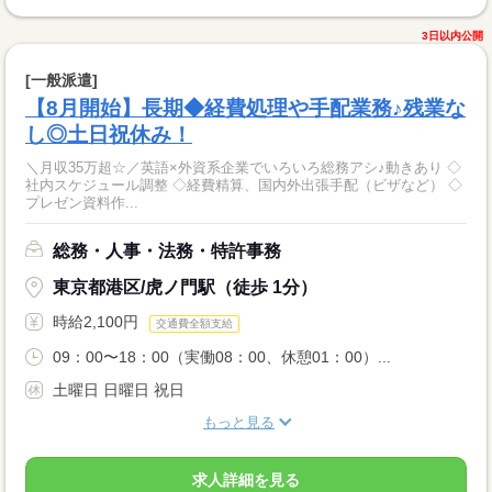
3日以内公開
[一般派遣]
【8月開始】長期◆経費処理や手配業務♪残業な
し◎土日祝休み！
＼月収35万超☆／英語×外資系企業でいろいろ総務アシ♪動きあり ◇
社内スケジュール調整 ◇経費精算、国内外出張手配（ビザなど） ◇
プレゼン資料作...
総務・人事・法務・特許事務
東京都港区/虎ノ門駅（徒歩 1分）
時給2,100円
交通費全額支給
09：00〜18：00（実働08：00、休憩01：00）...
土曜日 日曜日 祝日
もっと見る
求人詳細を見る