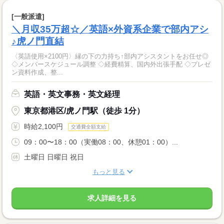
[一般派遣]
＼月収35万超☆／英語×外資系企業で部内アシ
♪虎ノ門直結
〈英語使用×2100円〉縁の下の力持ち↑部内アシスタントをお任せ◎
◇メンバースケジュール調整 ◇経費精算、国内外出張手配 ◇プレゼ
ン資料作成、整...
英語・英文事務・英文経理
東京都港区/虎ノ門駅（徒歩 1分）
時給2,100円
交通費全額支給
09：00〜18：00（実働08：00、休憩01：00）...
土曜日 日曜日 祝日
もっと見る
求人詳細を見る