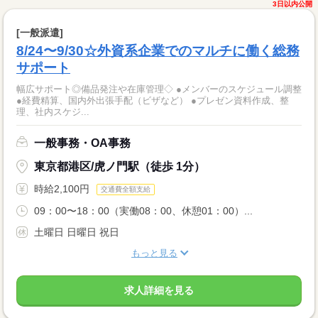
3日以内公開
[一般派遣]
8/24〜9/30☆外資系企業でのマルチに働く総務
サポート
幅広サポート◎備品発注や在庫管理◇ ●メンバーのスケジュール調整
●経費精算、国内外出張手配（ビザなど） ●プレゼン資料作成、整
理、社内スケジ...
一般事務・OA事務
東京都港区/虎ノ門駅（徒歩 1分）
時給2,100円
交通費全額支給
09：00〜18：00（実働08：00、休憩01：00）...
土曜日 日曜日 祝日
もっと見る
求人詳細を見る