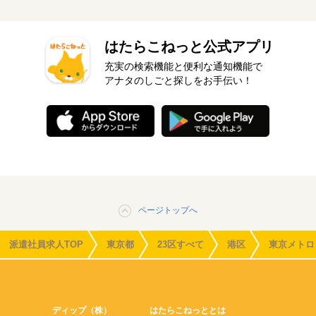
はたらこねっと公式アプリ
充実の検索機能と便利な通知機能で
アナタのしごと探しをお手伝い！
ページトップへ
派遣社員求人TOP
東京都
23区すべて
港区
東京メトロ
ディップ（株）
はたらこねっととは