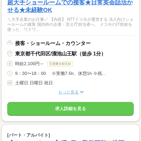
超大手ショールームでの接客★日常英会話活か
せる★未経験OK
＼大手企業のお仕事／ 【内容】 NTTドコモが運営する 法人向けショ
ールームの接客 国内外の企業・官公庁担当者へ、 ドコモのIT技術を
使った、ワクワ...
接客・ショールーム・カウンター
東京都千代田区/溜池山王駅（徒歩 1分）
時給2,100円～
交通費全額支給
9：30〜18：00 ※実働7.5h、休憩1h ※残...
土曜日 日曜日 祝日
もっと見る
求人詳細を見る
[パート・アルバイト]