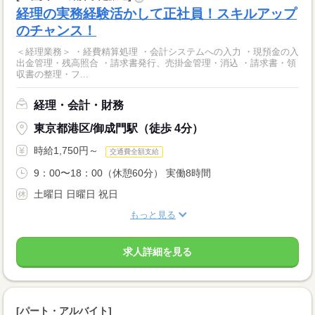
経理の実務経験活かして正社員！スキルアップ
のチャンス！
＜経理業務＞ ・経費精算処理 ・会計システムへの入力 ・現預金の入
出金管理・残高照合 ・請求書発行、売掛金管理・消込 ・請求書・領
収書の整理・フ...
経理・会計・財務
東京都港区/御成門駅（徒歩 4分）
時給1,750円～
交通費全額支給
9：00〜18：00（休憩60分） 実働8時間
土曜日 日曜日 祝日
もっと見る
求人詳細を見る
[パート・アルバイト]