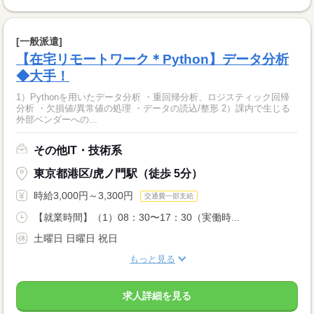
[一般派遣]
【在宅リモートワーク＊Python】データ分析
◆大手！
1）Pythonを用いたデータ分析 ・重回帰分析、ロジスティック回帰
分析 ・欠損値/異常値の処理 ・データの読込/整形 2）課内で生じる
外部ベンダーへの...
その他IT・技術系
東京都港区/虎ノ門駅（徒歩 5分）
時給3,000円～3,300円
交通費一部支給
【就業時間】（1）08：30〜17：30（実働時...
土曜日 日曜日 祝日
もっと見る
求人詳細を見る