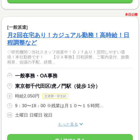
本日公開
[一般派遣]
月2回在宅あり！カジュアル勤務！高時給！日
程調整など
◇研究機関◇当社スタッフ就業中！ＯＪＴあり！質問しやすい環
境！本社勤務です！ 【ＯＡ事務】日程調整、ご案内送付、旅費
精算、会議の手配、経費...
一般事務・OA事務
東京都千代田区/虎ノ門駅（徒歩 1分）
時給2,050円
交通費一部支給
9：30〜18：00 ※残業は月１０〜１５時間...
土曜日 日曜日 祝日
もっと見る