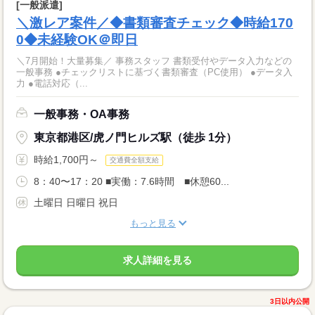
[一般派遣]
＼激レア案件／◆書類審査チェック◆時給170
0◆未経験OK＠即日
＼7月開始！大量募集／ 事務スタッフ 書類受付やデータ入力などの
一般事務 ●チェックリストに基づく書類審査（PC使用） ●データ入
力 ●電話対応（...
一般事務・OA事務
東京都港区/虎ノ門ヒルズ駅（徒歩 1分）
時給1,700円～
交通費全額支給
8：40〜17：20 ■実働：7.6時間 ■休憩60...
土曜日 日曜日 祝日
もっと見る
求人詳細を見る
3日以内公開