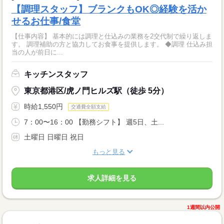
【調理スタッフ】ブランクもOK◎経験を活か
せるお仕事/食堂
【仕事内容】 基本的には調理と仕込みの業務を2交代制で繰り返しま
す。 調理補助の方と協力してお食事を提供します。 ◆調理 仕込み担
当の人が前日に...
キッチンスタッフ
東京都港区/虎ノ門ヒルズ駅（徒歩 5分）
時給1,550円
交通費全額支給
7：00〜16：00 【勤務シフト】 週5日、土...
土曜日 日曜日 祝日
もっと見る
求人詳細を見る
1週間以内公開