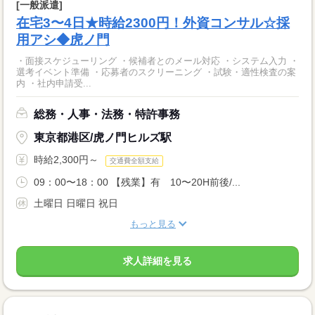
[一般派遣]
在宅3〜4日★時給2300円！外資コンサル☆採
用アシ◆虎ノ門
・面接スケジューリング ・候補者とのメール対応 ・システム入力 ・
選考イベント準備 ・応募者のスクリーニング ・試験・適性検査の案
内 ・社内申請受...
総務・人事・法務・特許事務
東京都港区/虎ノ門ヒルズ駅
時給2,300円～
交通費全額支給
09：00〜18：00 【残業】有 10〜20H前後/...
土曜日 日曜日 祝日
もっと見る
求人詳細を見る