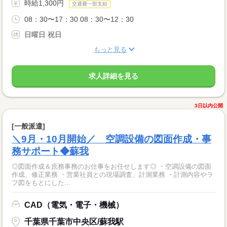
時給1,300円
交通費一部支給
08：30〜17：30 08：30〜12：30
日曜日 祝日
もっと見る
求人詳細を見る
3日以内公開
[一般派遣]
＼9月・10月開始／ 空調設備の図面作成・事
務サポート◆蘇我
◎図面作成＆庶務事務のお仕事をお任せします◎ ・空調設備の図面
作成、修正業務 ・営業社員との現場調査、計測業務 ・計測内容やラ
フ図をもとにした...
CAD（電気・電子・機械）
千葉県千葉市中央区/蘇我駅