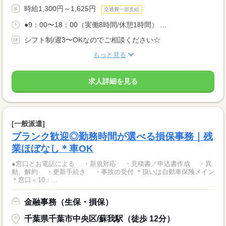
時給1,300円～1,625円
交通費一部支給
●9：00〜18：00（実働8時間/休憩1時間） ...
シフト制/週3〜OKなのでご相談ください☆
もっと見る
求人詳細を見る
[一般派遣]
ブランク歓迎◎勤務時間が選べる損保事務｜残
業ほぼなし＊車OK
●窓口とお電話による ・新規対応 ・見積書／申込書作成 ・異
動、解約 ・更新手続き ・事故の受付 ＊扱いは自動車保険メイン
＊窓口＜10：...
金融事務（生保・損保）
千葉県千葉市中央区/蘇我駅（徒歩 12分）