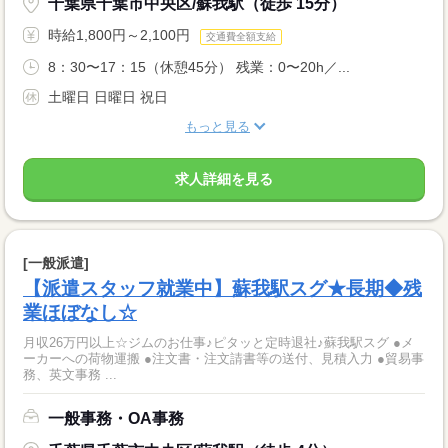
千葉県千葉市中央区/蘇我駅（徒歩 15分）
時給1,800円～2,100円
交通費全額支給
8：30〜17：15（休憩45分） 残業：0〜20h／...
土曜日 日曜日 祝日
もっと見る
求人詳細を見る
[一般派遣]
【派遣スタッフ就業中】蘇我駅スグ★長期◆残
業ほぼなし☆
月収26万円以上☆ジムのお仕事♪ピタッと定時退社♪蘇我駅スグ ●メ
ーカーへの荷物運搬 ●注文書・注文請書等の送付、見積入力 ●貿易事
務、英文事務 ...
一般事務・OA事務