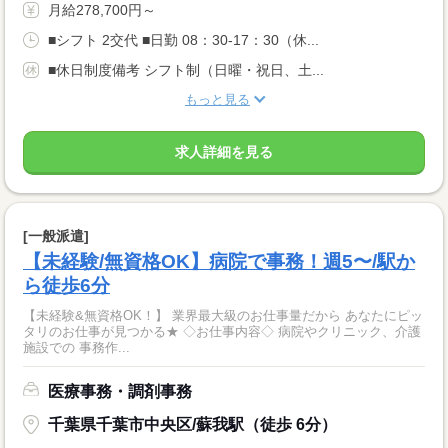
月給278,700円～
■シフト 2交代 ■日勤 08：30-17：30（休...
■休日制度備考 シフト制（日曜・祝日、土...
もっと見る
求人詳細を見る
[一般派遣]
【未経験/無資格OK】病院で事務！週5〜/駅か
ら徒歩6分
【未経験&無資格OK！】 業界最大級のお仕事量だから あなたにピッ
タリのお仕事が見つかる★ ◇お仕事内容◇ 病院やクリニック、介護
施設での 事務作...
医療事務・調剤事務
千葉県千葉市中央区/蘇我駅（徒歩 6分）