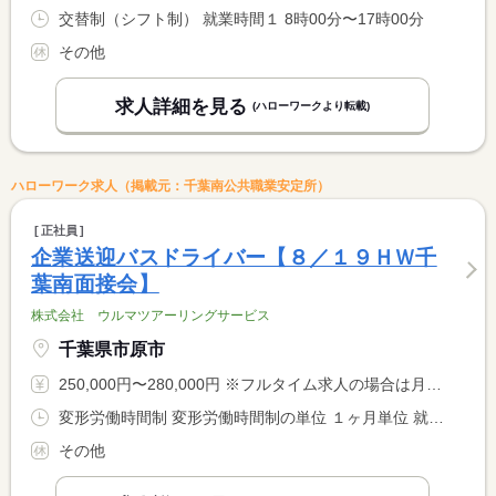
交替制（シフト制） 就業時間１ 8時00分〜17時00分
その他
求人詳細を見る
(ハローワークより転載)
ハローワーク求人（掲載元：千葉南公共職業安定所）
正社員
企業送迎バスドライバー【８／１９ＨＷ千
葉南面接会】
株式会社 ウルマツアーリングサービス
千葉県市原市
250,000円〜280,000円 ※フルタイム求人の場合は月額（換算額）、パート求人の場合は時間額を表示しています。
変形労働時間制 変形労働時間制の単位 １ヶ月単位 就業時間１ 17時30分〜0時00分 就業時間２ 5時30分〜10時00分 就業時間３ 17時00分〜19時00分 又は 6時00分〜0時00分の時間の間の7時間程度 就業時間に関する特記事項 朝・夕の送迎業務です。３勤務のローテーション制 <BR> ・１７：３０〜２４：００（６．５Ｈ）（休憩小刻み６０分以上） <BR> ・５：３０〜１０：００＋１７：００〜１９：００（計６．５Ｈ） <BR> ・６：００〜９：００＋１５：００〜１９：００（計７Ｈ）
その他