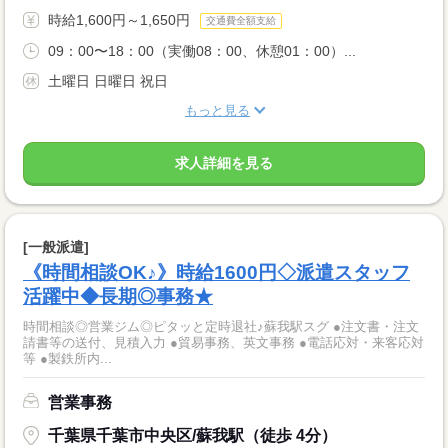
時給1,600円～1,650円
交通費全額支給
09：00〜18：00（実働08：00、休憩01：00）...
土曜日 日曜日 祝日
もっと見る
求人詳細を見る
[一般派遣]
《時間相談OK♪》時給1600円◇派遣スタッフ
活躍中◆長期◎事務★
時間相談◎営業ジム◎ピタッと定時退社♪蘇我駅スグ ●注文書・注文
請書等の送付、見積入力 ●貿易事務、英文事務 ●電話応対・来客応対
等 ●製鉄所内...
営業事務
千葉県千葉市中央区/蘇我駅（徒歩 4分）