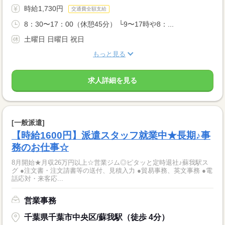
時給1,730円
交通費全額支給
8：30〜17：00（休憩45分） └9〜17時や8：...
土曜日 日曜日 祝日
もっと見る
求人詳細を見る
[一般派遣]
【時給1600円】派遣スタッフ就業中★長期♪事
務のお仕事☆
8月開始★月収26万円以上☆営業ジム◎ピタッと定時退社♪蘇我駅ス
グ ●注文書・注文請書等の送付、見積入力 ●貿易事務、英文事務 ●電
話応対・来客応...
営業事務
千葉県千葉市中央区/蘇我駅（徒歩 4分）