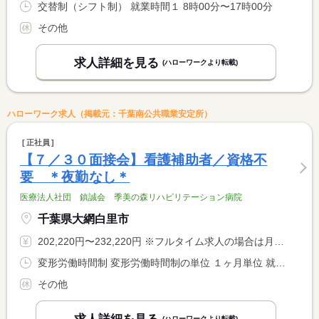
交替制（シフト制） 就業時間１ 8時00分〜17時00分
その他
求人詳細を見る
(ハローワークより転載)
ハローワーク求人（掲載元：千葉南公共職業安定所）
正社員
【７／３０面接会】看護補助者／資格不
要 ＊夜勤なし＊
医療法人社団 鎮誠会 季美の森リハビリテーション病院
千葉県大網白里市
202,220円〜232,220円 ※フルタイム求人の場合は月額（換算額）、パート求人の場合は時間額を表示しています。
変形労働時間制 変形労働時間制の単位 １ヶ月単位 就業時間１ 7時00分〜16時00分 就業時間２ 8時30分〜17時30分 就業時間３ 11時00分〜20時00分 就業時間に関する特記事項 （１）〜（３）シフト制
その他
(ハローワークより転載)