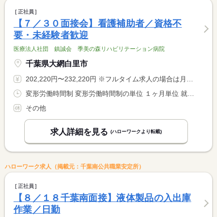
正社員
【７／３０面接会】看護補助者／資格不
要・未経験者歓迎
医療法人社団 鎮誠会 季美の森リハビリテーション病院
千葉県大網白里市
202,220円〜232,220円 ※フルタイム求人の場合は月額（換算額）、パート求人の場合は時間額を表示しています。
変形労働時間制 変形労働時間制の単位 １ヶ月単位 就業時間１ 7時00分〜16時00分 就業時間２ 8時30分〜17時30分 就業時間３ 11時00分〜20時00分 就業時間に関する特記事項 （４）夜勤 １７：００〜９：００（休憩１２０分） <BR> ※夜勤は月４〜５回程度入って頂きます。 <BR> <BR> （１）〜（４）シフト制
その他
求人詳細を見る
(ハローワークより転載)
ハローワーク求人（掲載元：千葉南公共職業安定所）
正社員
【８／１８千葉南面接】液体製品の入出庫
作業／日勤