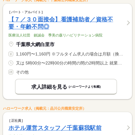
ハローワーク求人（掲載元：千葉南公共職業安定所）
パート・アルバイト
【７／３０面接会】看護補助者／資格不
要・年齢不問◎
医療法人社団 鎮誠会 季美の森リハビリテーション病院
千葉県大網白里市
1,160円〜1,160円 ※フルタイム求人の場合は月額（換算額）、パート求人の場合は時間額を表示しています。
又は 5時00分〜22時00分の時間の間の2時間以上 就業時間に関する特記事項 勤務時間はご希望に応じます◎ <BR> 「隙間時間に勤務したい」「朝の時間だけ働きたい」「朝夕の時間 <BR> ２回に分けて勤務をしたい」等ももちろんＯＫです♪
その他
求人詳細を見る
(ハローワークより転載)
ハローワーク求人（掲載元：品川公共職業安定所）
正社員
ホテル運営スタッフ／千葉蘇我駅前