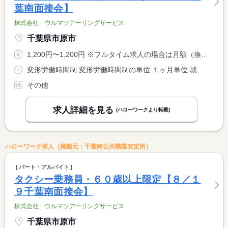
葉南面接会】
株式会社 ウルマツアーリングサービス
千葉県市原市
1,200円〜1,200円 ※フルタイム求人の場合は月額（換算額）、パート求人の場合は時間額を表示しています。
変形労働時間制 変形労働時間制の単位 １ヶ月単位 就業時間１ 6時00分〜10時00分 就業時間２ 14時00分〜17時00分 又は 6時00分〜0時00分の時間の間の11時間程度 就業時間に関する特記事項 ＊時間は相談に応じます。 <BR> （１）（２）いずれか可 <BR> ６時〜０時の間の実働８時間 休憩１８０分
その他
求人詳細を見る
(ハローワークより転載)
ハローワーク求人（掲載元：千葉南公共職業安定所）
パート・アルバイト
タクシー乗務員・６０歳以上限定【８／１
９千葉南面接会】
株式会社 ウルマツアーリングサービス
千葉県市原市