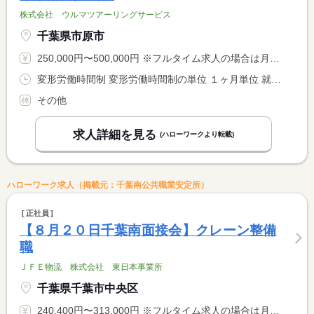
株式会社 ウルマツアーリングサービス
千葉県市原市
250,000円〜500,000円 ※フルタイム求人の場合は月額（換算額）、パート求人の場合は時間額を表示しています。
変形労働時間制 変形労働時間制の単位 １ヶ月単位 就業時間１ 6時00分〜15時00分 就業時間２ 18時00分〜1時00分 又は 0時00分〜23時59分の時間の間の9時間 就業時間に関する特記事項 就業時間は拘束時間として始業から就業迄の時間を表示しています <BR> 拘束時間：所定労働時間（８Ｈ）＋残業時間（３Ｈ）／合計１１Ｈ <BR> ※月２０日勤務＋時間外 <BR> ※月拘束時間２８８Ｈ以内 ※上記以外の時間も相談に応じます。
その他
求人詳細を見る
(ハローワークより転載)
ハローワーク求人（掲載元：千葉南公共職業安定所）
正社員
【８月２０日千葉南面接会】クレーン整備
職
ＪＦＥ物流 株式会社 東日本事業所
千葉県千葉市中央区
240,400円〜313,000円 ※フルタイム求人の場合は月額（換算額）、パート求人の場合は時間額を表示しています。