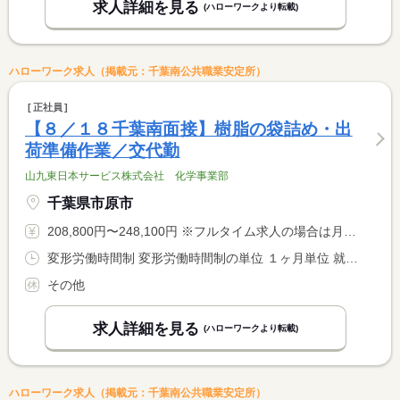
求人詳細を見る
(ハローワークより転載)
ハローワーク求人（掲載元：千葉南公共職業安定所）
正社員
【８／１８千葉南面接】樹脂の袋詰め・出
荷準備作業／交代勤
山九東日本サービス株式会社 化学事業部
千葉県市原市
208,800円〜248,100円 ※フルタイム求人の場合は月額（換算額）、パート求人の場合は時間額を表示しています。
変形労働時間制 変形労働時間制の単位 １ヶ月単位 就業時間１ 7時00分〜15時45分 就業時間２ 19時00分〜3時45分 就業時間３ 8時15分〜17時00分 就業時間に関する特記事項 ・（１）と（２）のシフト時はプラス３時間の時間外労働及び <BR> １５分の休憩を含んだ１２時間拘束のシフトとなります。 <BR> <BR> ＊工場稼働都合により（１）（２）（３）３つのシフトを併用
その他
求人詳細を見る
(ハローワークより転載)
ハローワーク求人（掲載元：千葉南公共職業安定所）