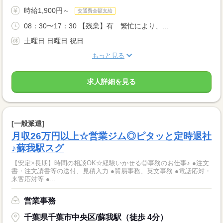
時給1,900円～
交通費全額支給
08：30〜17：30 【残業】有 繁忙により、...
土曜日 日曜日 祝日
もっと見る
求人詳細を見る
[一般派遣]
月収26万円以上☆営業ジム◎ピタッと定時退社
♪蘇我駅スグ
【安定×長期】時間の相談OK☆経験いかせる◎事務のお仕事♪ ●注文
書・注文請書等の送付、見積入力 ●貿易事務、英文事務 ●電話応対・
来客応対等 ●...
営業事務
千葉県千葉市中央区/蘇我駅（徒歩 4分）