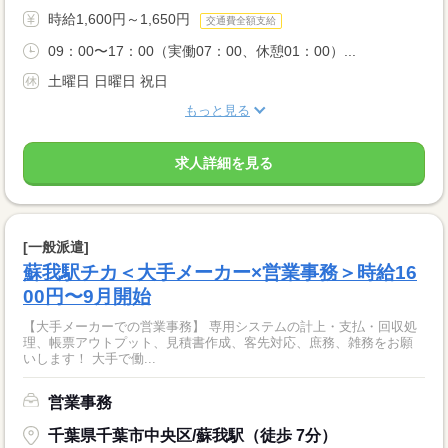
時給1,600円～1,650円
交通費全額支給
09：00〜17：00（実働07：00、休憩01：00）...
土曜日 日曜日 祝日
もっと見る
求人詳細を見る
[一般派遣]
蘇我駅チカ＜大手メーカー×営業事務＞時給16
00円〜9月開始
【大手メーカーでの営業事務】 専用システムの計上・支払・回収処
理、帳票アウトプット、見積書作成、客先対応、庶務、雑務をお願
いします！ 大手で働...
営業事務
千葉県千葉市中央区/蘇我駅（徒歩 7分）