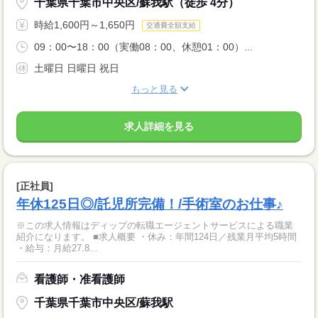
千葉県千葉市中央区/蘇我駅（徒歩 4分）
時給1,600円～1,650円
交通費全額支給
09：00〜18：00（実働08：00、休憩01：00）...
土曜日 日曜日 祝日
もっと見る
求人詳細を見る
[正社員]
年休125日◎/託児所完備！/手術室のお仕事♪
※この求人情報はディップの転職エージェントサービスによる職業
紹介になります。 ■求人概要 ・休み：年間124日／残業月平均5時間
・給与：月給27.8...
看護師・准看護師
千葉県千葉市中央区/蘇我駅