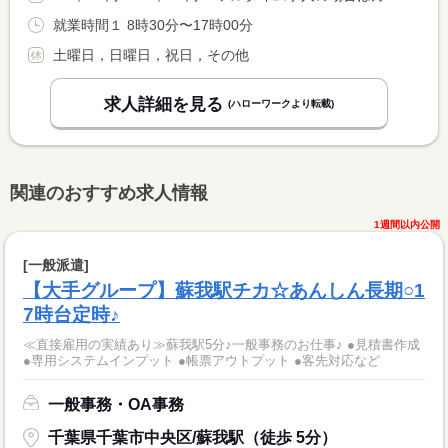
就業時間１ 8時30分〜17時00分
土曜日，日曜日，祝日，その他
求人詳細を見る
(ハローワークより転載)
関連のおすすめ求人情報
1週間以内公開
[一般派遣]
【大手グループ】蘇我駅チカ☆あんしん長期○1
7時台定時♪
≪直接雇用の実績あり≫蘇我駅5分♪一般事務のお仕事♪ ●見積書作成
●専用システムインプット ●帳票アウトプット ●客先対応など
一般事務・OA事務
千葉県千葉市中央区/蘇我駅（徒歩 5分）