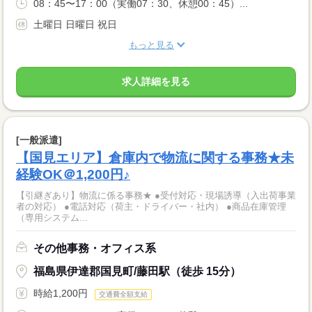
08：45〜17：00（実働07：30、休憩00：45）...
土曜日 日曜日 祝日
もっと見る
求人詳細を見る
[一般派遣]
【国見エリア】倉庫内で物流に関する事務★未
経験OK＠1,200円♪
【引継ぎあり】物流に係る事務★ ●受付対応・現場誘導（入出荷事業
者の対応） ●電話対応（荷主・ドライバー・社内） ●商品在庫管理
（専用システム...
その他事務・オフィス系
福島県伊達郡国見町/藤田駅（徒歩 15分）
時給1,200円
交通費全額支給