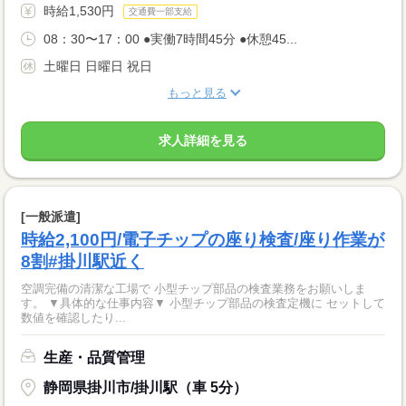
時給1,530円
交通費一部支給
08：30〜17：00 ●実働7時間45分 ●休憩45...
土曜日 日曜日 祝日
もっと見る
求人詳細を見る
[一般派遣]
時給2,100円/電子チップの座り検査/座り作業が
8割#掛川駅近く
空調完備の清潔な工場で 小型チップ部品の検査業務をお願いしま
す。 ▼具体的な仕事内容▼ 小型チップ部品の検査定機に セットして
数値を確認したり...
生産・品質管理
静岡県掛川市/掛川駅（車 5分）