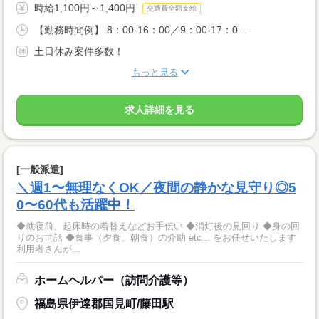
時給1,100円～1,400円
交通費全額支給
【勤務時間例】 8：00-16：00／9：00-17：0...
土日休み案件多数！
もっと見る
求人詳細を見る
[一般派遣]
＼週1〜無理なくOK／夜間の静かな見守り◎5
0〜60代も活躍中！
◆就寝前、起床時の着替えなどお手伝い ◆消灯後の見回り ◆身の回
りのお世話 ◆食事（夕食、朝食）の介助 etc... をお任せいたします
利用者さんが...
ホームヘルパー（訪問介護等）
福島県伊達郡国見町/藤田駅