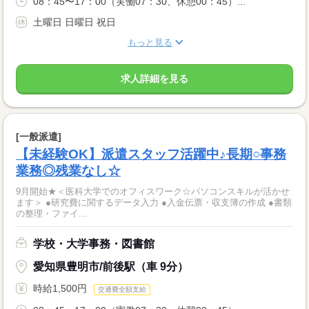
08：45〜17：00（実働07：30、休憩00：45）...
土曜日 日曜日 祝日
もっと見る
求人詳細を見る
[一般派遣]
【未経験OK】派遣スタッフ活躍中♪長期○事務
業務◎残業なし☆
9月開始★＜医科大学でのオフィスワーク☆パソコンスキルが活かせ
ます＞ ●研究費に関するデータ入力 ●入金伝票・収支簿の作成 ●書類
の整理・ファイ...
学校・大学事務・図書館
愛知県豊明市/前後駅（車 9分）
時給1,500円
交通費全額支給