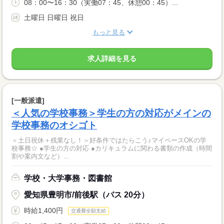
08：00〜16：30（実働07：45、休憩00：45）...
土曜日 日曜日 祝日
もっと見る
求人詳細を見る
[一般派遣]
＜人気の学校事務＞学生の方の対応がメインの
学校事務のオシゴト
＜土日祝休＋残業なし！＞好条件ではたらこう♪マイペースOKの学
校事務☆ ●学生の方の対応 ●カリキュラムに関わる書類の作成（時間
割や案内文など）...
学校・大学事務・図書館
愛知県豊明市/前後駅（バス 20分）
時給1,400円
交通費全額支給