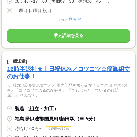
08：45〜17：00（実働07：30、休憩00：45）...
土曜日 日曜日 祝日
もっと見る
求人詳細を見る
[一般派遣]
16時半退社★土日祝休み／コツコツ☆簡単組立
のお仕事！
＼ 風力部品を組み立て♪ ／ 風力部品を扱う企業さんでの 組立のお仕
事♪ 「コツコツ進めるのが好き」 「でもじっとしているのは退
屈…」 そんな方...
製造（組立・加工）
福島県伊達郡国見町/藤田駅（車 5分）
時給1,100円～
交通費一部支給