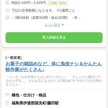
時給2,100円～2,625円
交通費一部支給
下記の交替勤務になります。 ※1週間ごと ...
・3勤3休制（就業3日間・休み3日間） ・年...
もっと見る
求人詳細を見る
[一般派遣]
お菓子の箱詰めなど、体に負担ナシ＆かんたん
軽作業がたくさん♪
「カンタンなお仕事からはじめていきたい」 「久しぶりに働きにで
るから不安…」 そんな方には おかしの”箱詰め”や”仕分け”のお仕事が
オススメ...
梱包・仕分け・検品
福島県伊達郡国見町/藤田駅