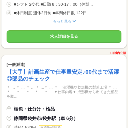
■シフト 2交代 ■日勤 8：30-17：00（休憩...
■休日制度 週休2日制 ■年間休日数 122日
もっと見る
求人詳細を見る
3日以内公開
[一般派遣]
【大手】計画生産で仕事量安定♪60代まで活躍
◎部品のチェック
＊ … ＊ … ＊ … ＊ …＊ … ＊ 洗濯機や乾燥機の製造工場 ＊ …
＊ … ＊ … ＊ …＊ … ＊ ▼仕事内容▼ 成形機から出てきた部品
を取...
梱包・仕分け・検品
静岡県袋井市/袋井駅（車 6分）
時給1,530円
交通費一部支給