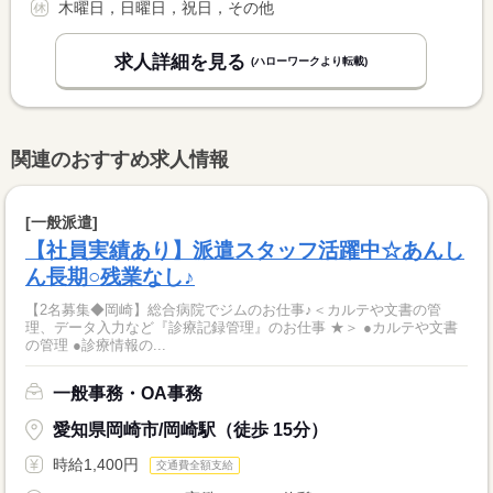
木曜日，日曜日，祝日，その他
求人詳細を見る
(ハローワークより転載)
関連のおすすめ求人情報
[一般派遣]
【社員実績あり】派遣スタッフ活躍中☆あんし
ん長期○残業なし♪
【2名募集◆岡崎】総合病院でジムのお仕事♪＜カルテや文書の管
理、データ入力など『診療記録管理』のお仕事 ★＞ ●カルテや文書
の管理 ●診療情報の...
一般事務・OA事務
愛知県岡崎市/岡崎駅（徒歩 15分）
時給1,400円
交通費全額支給