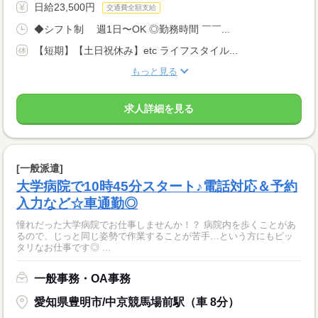
日給23,500円
交通費全額支給
◆シフト制 週1日〜OK ◎勤務時間 ￣￣...
【短期】【土日祝休み】etc ライフスタイル...
もっと見る
求人詳細を見る
[一般派遣]
大学病院で10時45分スタート♪電話対応＆予約
入力など☆車通勤◎
憧れだった大学病院でお仕事しませんか！？ 病院内を歩くことがあ
るので、じっと同じ姿勢で作業することが苦手…という方にもピッ
タリなお仕事です◎ ...
一般事務・OA事務
愛知県豊明市/中京競馬場前駅（車 8分）