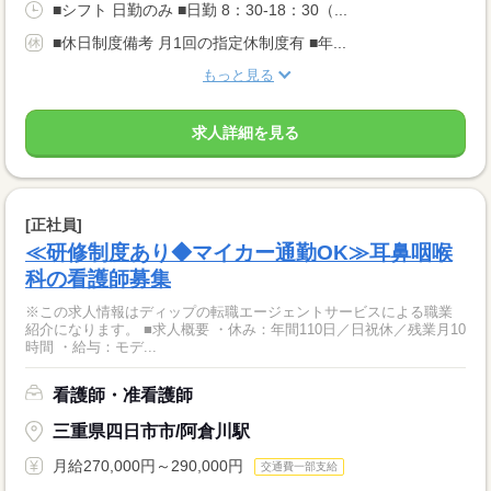
■シフト 日勤のみ ■日勤 8：30-18：30（...
■休日制度備考 月1回の指定休制度有 ■年...
もっと見る
求人詳細を見る
[正社員]
≪研修制度あり◆マイカー通勤OK≫耳鼻咽喉
科の看護師募集
※この求人情報はディップの転職エージェントサービスによる職業
紹介になります。 ■求人概要 ・休み：年間110日／日祝休／残業月10
時間 ・給与：モデ...
看護師・准看護師
三重県四日市市/阿倉川駅
月給270,000円～290,000円
交通費一部支給