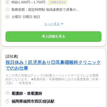
時給1,400円～1,750円
交通費全額支給
勤務形態：固定時間制 地域連携室で遅番の...
土曜日 日曜日 祝日
もっと見る
求人詳細を見る
[正社員]
祝日休み！託児所あり◎耳鼻咽喉科クリニック
でのお仕事
※この求人情報はディップの転職エージェントサービスによる職業
紹介になります。 ■業務内容：耳鼻咽喉科における看護業務（外来・
入院） ・外来患者...
看護師・准看護師
福岡県福岡市西区/姪浜駅