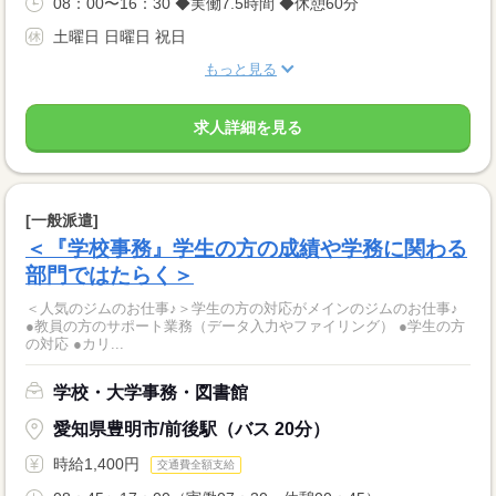
08：00〜16：30 ◆実働7.5時間 ◆休憩60分
土曜日 日曜日 祝日
もっと見る
求人詳細を見る
[一般派遣]
＜『学校事務』学生の方の成績や学務に関わる
部門ではたらく＞
＜人気のジムのお仕事♪＞学生の方の対応がメインのジムのお仕事♪
●教員の方のサポート業務（データ入力やファイリング） ●学生の方
の対応 ●カリ...
学校・大学事務・図書館
愛知県豊明市/前後駅（バス 20分）
時給1,400円
交通費全額支給