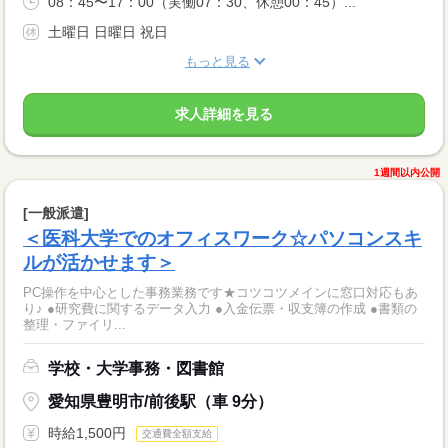
08：45〜17：00（実働07：30、休憩00：45）...
土曜日 日曜日 祝日
もっと見る
求人詳細を見る
1週間以内公開
[一般派遣]
＜医科大学でのオフィスワーク☆パソコンスキ
ルが活かせます＞
PC操作を中心とした事務業務です★コツコツメインに窓口対応もあ
り♪ ●研究費に関するデータ入力 ●入金伝票・収支簿の作成 ●書類の
整理・ファイリ...
学校・大学事務・図書館
愛知県豊明市/前後駅（車 9分）
時給1,500円
交通費全額支給