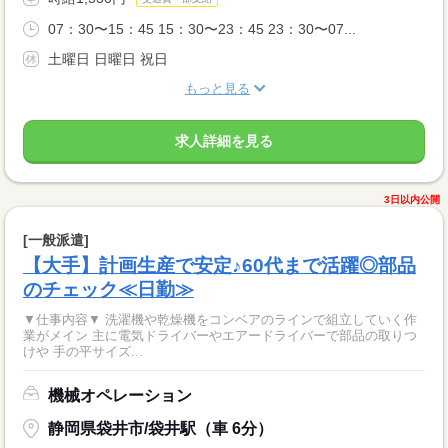
07：30〜15：45 15：30〜23：45 23：30〜07...
土曜日 日曜日 祝日
もっと見る
求人詳細を見る
3日以内公開
[一般派遣]
【大手】計画生産で安定♪60代まで活躍◎部品
のチェック≪日勤≫
▼仕事内容▼ 洗濯機や乾燥機をコンベアのラインで組立していく作
業がメイン 主に電気ドライバーやエアードライバーで部品の取りつ
けや 手の平サイズ...
機械オペレーション
静岡県袋井市/袋井駅（車 6分）