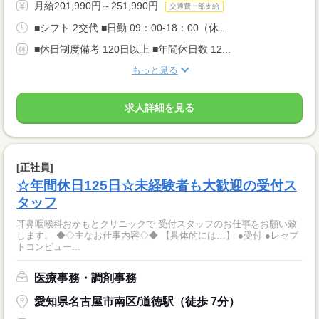
月給201,990円～251,990円
交通費一部支給
■シフト 2交代 ■日勤 09：00-18：00（休...
■休日制度備考 120日以上 ■年間休日数 12...
もっと見る
求人詳細を見る
[正社員]
☆年間休日125日☆未経験者も大歓迎の受付ス
タッフ
耳鼻咽喉科おかもとクリニックで 受付スタッフのお仕事をお願い致
します。 ◆◇主なお仕事内容◇◆ 【具体的には…】 ●受付 ●レセプ
トコンピュー...
医療事務・調剤事務
愛知県名古屋市南区/道徳駅（徒歩 7分）