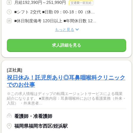
月給192,390円～251,990円
交通費一部支給
■シフト 2交代 ■日勤 09：00-18：00（休...
■休日制度備考 120日以上 ■年間休日数 12...
もっと見る
求人詳細を見る
[正社員]
祝日休み！託児所あり◎耳鼻咽喉科クリニック
でのお仕事
※この求人情報はディップの転職エージェントサービスによる職業
紹介になります。 ■業務内容：耳鼻咽喉科における看護業務（外来・
入院） ・外来患者...
看護師・准看護師
福岡県福岡市西区/姪浜駅