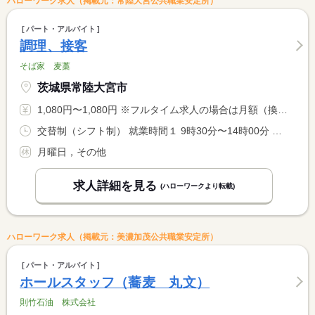
ハローワーク求人（掲載元：常陸大宮公共職業安定所）
パート・アルバイト
調理、接客
そば家 麦藁
茨城県常陸大宮市
1,080円〜1,080円 ※フルタイム求人の場合は月額（換算額）、パート求人の場合は時間額を表示しています。
交替制（シフト制） 就業時間１ 9時30分〜14時00分 就業時間２ 10時00分〜14時30分 又は 9時00分〜16時00分の時間の間の4時間程度 就業時間に関する特記事項 就業日、日数、時間については、相談に応じます。
月曜日，その他
求人詳細を見る
(ハローワークより転載)
ハローワーク求人（掲載元：美濃加茂公共職業安定所）
パート・アルバイト
ホールスタッフ（蕎麦 丸文）
則竹石油 株式会社