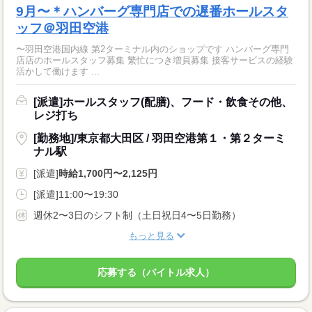
9月〜＊ハンバーグ専門店での遅番ホールスタ
ッフ＠羽田空港
〜羽田空港国内線 第2ターミナル内のショップです ハンバーグ専門
店店のホールスタッフ募集 繁忙につき増員募集 接客サービスの経験
活かして働けます ...
[派遣]ホールスタッフ(配膳)、フード・飲食その他、
レジ打ち
[勤務地]/東京都大田区 / 羽田空港第１・第２ターミ
ナル駅
[派遣]
時給1,700円〜2,125円
[派遣]11:00〜19:30
週休2〜3日のシフト制（土日祝日4〜5日勤務）
もっと見る
応募する（バイトル求人）