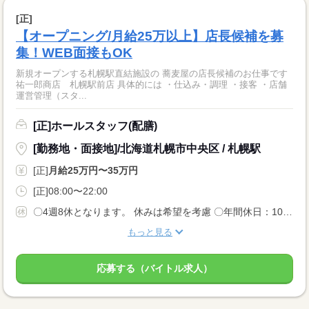
[正]
【オープニング/月給25万以上】店長候補を募
集！WEB面接もOK
新規オープンする札幌駅直結施設の 蕎麦屋の店長候補のお仕事です
祐一郎商店 札幌駅前店 具体的には ・仕込み・調理 ・接客 ・店舗
運営管理（スタ...
[正]ホールスタッフ(配膳)
[勤務地・面接地]/北海道札幌市中央区 / 札幌駅
[正]
月給25万円〜35万円
[正]08:00〜22:00
〇4週8休となります。 休みは希望を考慮 〇年間休日：105日 〇有給休暇 ※6か月経過後10日付与 〇連休取得も可能です。
もっと見る
応募する（バイトル求人）