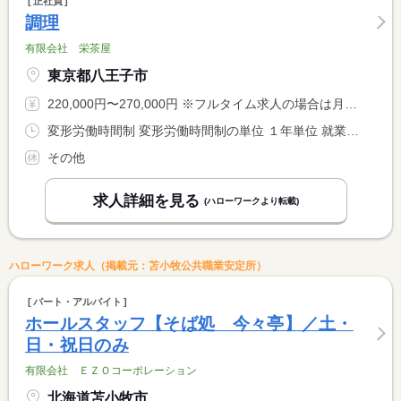
正社員
調理
有限会社 栄茶屋
東京都八王子市
220,000円〜270,000円 ※フルタイム求人の場合は月額（換算額）、パート求人の場合は時間額を表示しています。
変形労働時間制 変形労働時間制の単位 １年単位 就業時間１ 9時00分〜17時00分 就業時間２ 9時00分〜18時00分 就業時間３ 9時00分〜17時30分 就業時間に関する特記事項 （１）平日、（２）土日祝 <BR> （３）１０月、１１月の平日、土日祝は（２）と同じ <BR> 営業時間は１１：００〜１７：００（Ｌ／Ｏ１６：３０） <BR> 休憩時間は（１）（３）が４５分で、（２）が６０分です。
その他
求人詳細を見る
(ハローワークより転載)
ハローワーク求人（掲載元：苫小牧公共職業安定所）
パート・アルバイト
ホールスタッフ【そば処 今々亭】／土・
日・祝日のみ
有限会社 ＥＺＯコーポレーション
北海道苫小牧市