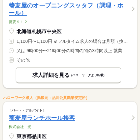
蕎麦屋のオープニングスッタフ（調理・ホ
ール）
蕎麦９１２
北海道札幌市中央区
1,100円〜1,100円 ※フルタイム求人の場合は月額（換算額）、パート求人の場合は時間額を表示しています。
又は 9時00分〜21時00分の時間の間の3時間以上 就業時間に関する特記事項 ９：００〜２１：００の間の３〜４時間で応相談
その他
求人詳細を見る
(ハローワークより転載)
ハローワーク求人（掲載元：品川公共職業安定所）
パート・アルバイト
蕎麦屋ランチホール接客
株式会社 光
東京都品川区