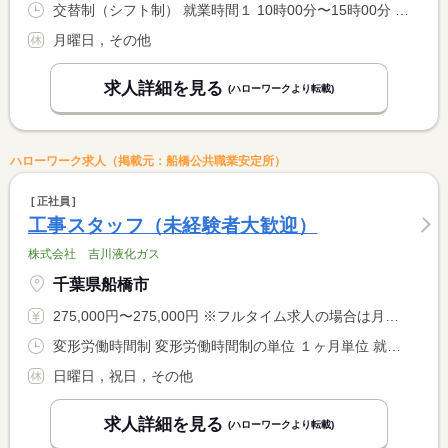
交替制（シフト制） 就業時間１ 10時00分〜15時00分 就業時間２ 10時30分〜15時30分 又は 8時30分〜17時00分の時間の間の4時間以上 就業時間に関する特記事項 お昼時を挟む最低４時間からのシフト制です。前月中に希望を出し <BR> ていただき、それに沿ってシフトを組みます。毎週同じ曜日でもい <BR> いですし、変動でもＯＫです。保育園のお迎えやお子さんの授業終 <BR> わりの時間などに合わせてご希望を出してください。
月曜日，その他
求人詳細を見る
(ハローワークより転載)
ハローワーク求人（掲載元：船橋公共職業安定所）
正社員
工事スタッフ（未経験者大歓迎）
株式会社 吉川液化ガス
千葉県船橋市
275,000円〜275,000円 ※フルタイム求人の場合は月額（換算額）、パート求人の場合は時間額を表示しています。
変形労働時間制 変形労働時間制の単位 １ヶ月単位 就業時間１ 8時00分〜17時00分
日曜日，祝日，その他
求人詳細を見る
(ハローワークより転載)