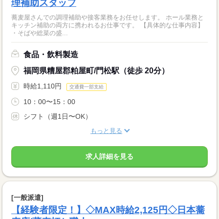
理補助スタッフ
蕎麦屋さんでの調理補助や接客業務をお任せします。 ホール業務と
キッチン補助の両方に携われるお仕事です。 【具体的な仕事内容】
・そばや総菜の盛...
食品・飲料製造
福岡県糟屋郡粕屋町/門松駅（徒歩 20分）
時給1,110円
交通費一部支給
10：00〜15：00
シフト（週1日〜OK）
もっと見る
求人詳細を見る
[一般派遣]
【経験者限定！】◇MAX時給2,125円◇日本蕎