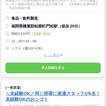
蕎麦屋さんでの調理補助や接客業務をお任せします。 ホール業務と
キッチン補助の両方に携われるお仕事です。 【具体的な仕事内容】
・そばや総菜の盛...
食品・飲料製造
福岡県糟屋郡粕屋町/門松駅（徒歩 20分）
時給1,110円
交通費一部支給
10：00〜15：00
シフト（週1日〜OK）
もっと見る
求人詳細を見る
[一般派遣]
＼未経験OK／同じ部署に派遣スタッフが6名！
未経験OKのおシゴト