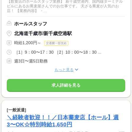
【飲食店のホールスタッフ業務】 新千歳空港内、国内線ターミナル
ビルにあるお蕎麦屋さんでのお仕事です。 天ざる蕎麦が人気のお
店！ 【業務内容】 ・...
ホールスタッフ
北海道千歳市/新千歳空港駅
時給1,200円～
交通費一部支給
［1］9：00〜17：30 ［2］10：00〜18：30 ...
週3日〜週5日勤務
もっと見る
求人詳細を見る
[一般派遣]
＼経験者歓迎！！／日本蕎麦店【ホール】週
3〜OK☆特別時給1,650円