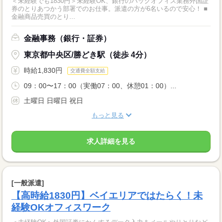
＜未経験でも1830円＞未経験OK、銀行のバックオフィス業務外国証
券のとりあつかう部署でのお仕事。派遣の方が6名いるので安心！ ■
金融商品売買のとり...
金融事務（銀行・証券）
東京都中央区/勝どき駅（徒歩 4分）
時給1,830円
交通費全額支給
09：00〜17：00（実働07：00、休憩01：00）...
土曜日 日曜日 祝日
もっと見る
求人詳細を見る
[一般派遣]
【高時給1830円】ベイエリアではたらく！未
経験OKオフィスワーク