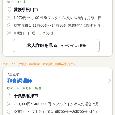
蕎麦 はつ澤
愛媛県松山市
1,070円〜1,100円 ※フルタイム求人の場合は月額（換算額）、パート求人の場合は時間額を表示しています。
就業時間１ 11時00分〜14時30分 就業時間に関する特記事項 ※繁忙状況により、終業時間が最大１．５時間程度前後する場合が <BR> あります。 <BR> ※シフト次第で、土曜日出勤もあります。
月曜日，日曜日，その他
求人詳細を見る
(ハローワークより転載)
ハローワーク求人（掲載元：木更津公共職業安定所）
正社員
和食調理師
ゆめ一茶 真野目 晃也
千葉県君津市
280,000円〜400,000円 ※フルタイム求人の場合は月額（換算額）、パート求人の場合は時間額を表示しています。
交替制（シフト制） 又は 9時00分〜20時00分の時間の間の8時間 就業時間に関する特記事項 就業時間につきましては、ご相談可。