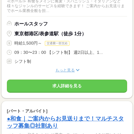
≪ホール≫ 和食をメインに蕎麦・スパニッシュ・イタリアンなど
様々なジャンルのサービスを経験できます！ ご案内からお見送りま
でホール業務全般を担...
ホールスタッフ
東京都港区/表参道駅（徒歩 1分）
時給1,500円～
交通費一部支給
09：30〜23：00 【シフト制】 週2日以上、1...
シフト制
もっと見る
求人詳細を見る
[パート・アルバイト]
●和食｜ご案内からお見送りまで！マルチスタ
ッフ募集◎社割あり