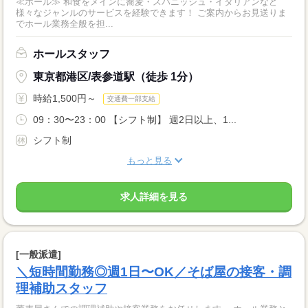
≪ホール≫ 和食をメインに蕎麦・スパニッシュ・イタリアンなど
様々なジャンルのサービスを経験できます！ ご案内からお見送りま
でホール業務全般を担...
ホールスタッフ
東京都港区/表参道駅（徒歩 1分）
時給1,500円～
交通費一部支給
09：30〜23：00 【シフト制】 週2日以上、1...
シフト制
もっと見る
求人詳細を見る
[一般派遣]
＼短時間勤務◎週1日〜OK／そば屋の接客・調
理補助スタッフ