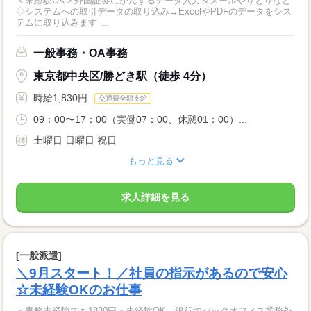
＜未経験OK＞外国証券にかんするデータ入力＆メールやりとりなど
◇システムへの取引データの取り込み→ExcelやPDFのデータをシス
テムに取り込みます ...
一般事務・OA事務
東京都中央区/勝どき駅（徒歩 4分）
時給1,830円
交通費全額支給
09：00〜17：00（実働07：00、休憩01：00）...
土曜日 日曜日 祝日
もっと見る
求人詳細を見る
[一般派遣]
＼9月スタート！／社員の指示があるので安心
☆未経験OKのお仕事
＜事務未経験でも1830円＞未経験OK、銀行のバックオフィス業務外