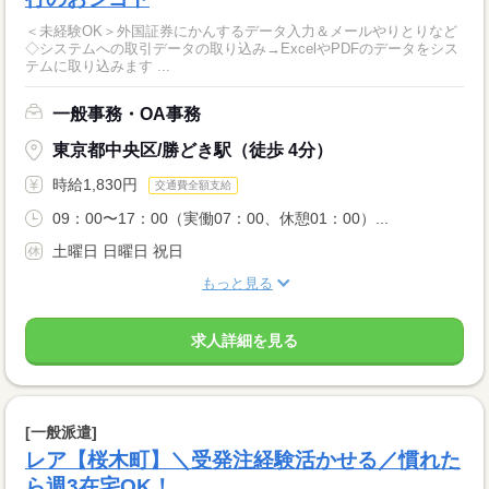
＜未経験OK＞外国証券にかんするデータ入力＆メールやりとりなど
◇システムへの取引データの取り込み→ExcelやPDFのデータをシス
テムに取り込みます ...
一般事務・OA事務
東京都中央区/勝どき駅（徒歩 4分）
時給1,830円
交通費全額支給
09：00〜17：00（実働07：00、休憩01：00）...
土曜日 日曜日 祝日
もっと見る
求人詳細を見る
[一般派遣]
レア【桜木町】＼受発注経験活かせる／慣れた
ら週3在宅OK！