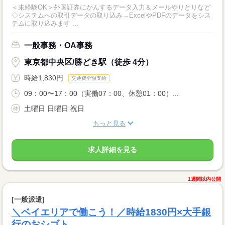
＜未経験OK＞外国証券にかんするデータ入力＆メールやりとりなど
◇システムへの取引データの取り込み→ExcelやPDFのデータをシス
テムに取り込みます ...
一般事務・OA事務
東京都中央区/勝どき駅（徒歩 4分）
時給1,830円
交通費全額支給
09：00〜17：00（実働07：00、休憩01：00）...
土曜日 日曜日 祝日
もっと見る
求人詳細を見る
1週間以内公開
[一般派遣]
＼ベイエリアで働こう！／時給1830円×大手銀
行のおシゴト