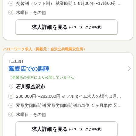
交替制（シフト制） 就業時間１ 8時00分〜17時00分 就業時間に関する特記事項 【営業時間】１１：００〜１５：００
木曜日，その他
求人詳細を見る
(ハローワークより転載)
ハローワーク求人（掲載元：金沢公共職業安定所）
正社員
蕎麦店での調理
（事業所の意向により公開していません）
石川県金沢市
230,000円〜292,000円 ※フルタイム求人の場合は月額（換算額）、パート求人の場合は時間額を表示しています。
変形労働時間制 変形労働時間制の単位 １ヶ月単位 又は 9時00分〜22時00分の時間の間の8時間程度 就業時間に関する特記事項 ９：００〜２２：００の間でのシフト制 <BR> （シフト実働８時間） <BR> 昼営業が主ですが時間内で夜予約の対応あり
水曜日，その他
求人詳細を見る
(ハローワークより転載)