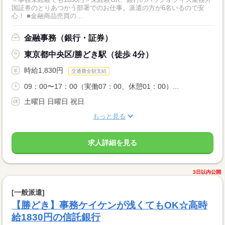
国証券のとりあつかう部署でのお仕事。派遣の方が6名いるので安
心！ ■金融商品売買の...
金融事務（銀行・証券）
東京都中央区/勝どき駅（徒歩 4分）
時給1,830円
交通費全額支給
09：00〜17：00（実働07：00、休憩01：00）...
土曜日 日曜日 祝日
もっと見る
求人詳細を見る
3日以内公開
[一般派遣]
【勝どき】事務ケイケンが浅くてもOK☆高時
給1830円の信託銀行