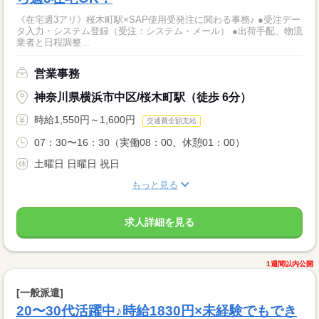
《在宅週3アリ》桜木町駅×SAP使用受発注に関わる事務♪ ●受注デー
タ入力・システム登録（受注：システム・メール） ●出荷手配、物流
業者と日程調整...
営業事務
神奈川県横浜市中区/桜木町駅（徒歩 6分）
時給1,550円～1,600円
交通費全額支給
07：30〜16：30（実働08：00、休憩01：00）
土曜日 日曜日 祝日
もっと見る
求人詳細を見る
1週間以内公開
[一般派遣]
20〜30代活躍中♪時給1830円×未経験でもでき