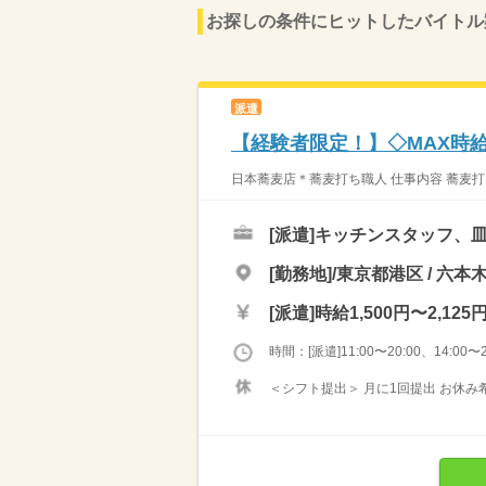
お探しの条件にヒットしたバイトル
派遣
【経験者限定！】◇MAX時給
日本蕎麦店＊蕎麦打ち職人 仕事内容 蕎麦打
[派遣]
キッチンスタッフ、
[勤務地]/東京都港区 / 六本
[派遣]
時給1,500円〜2,125
時間：[派遣]11:00〜20:00、14:00〜2
＜シフト提出＞ 月に1回提出 お休み