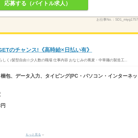
応募する（バイトル求人）
お仕事No.：
SD1_miyg1757
GETのチャンス!《高時給×日払い有》
しく♪髪型自由☆少人数の職場 仕事内容 おなじみの蕎麦・中華麺の製造工...
梱包、データ入力、タイピング(PC・パソコン・インターネッ
駅
3円
もっと見る