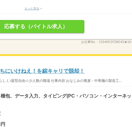
もっと見る
応募する（バイトル求人）
お仕事No.：
1314HC0728G42★10-
ちにいけねえ！を綜キャリで脱却！
しく♪髪型自由☆少人数の職場 仕事内容 おなじみの蕎麦・中華麺の製造工...
梱包、データ入力、タイピング(PC・パソコン・インターネッ
駅
3円