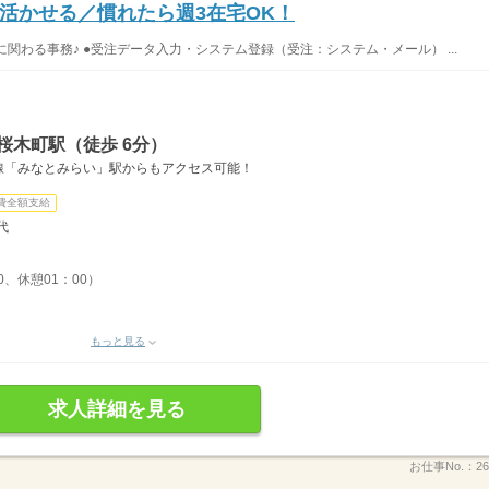
活かせる／慣れたら週3在宅OK！
に関わる事務♪ ●受注データ入力・システム登録（受注：システム・メール） ...
桜木町駅（徒歩 6分）
線「みなとみらい」駅からもアクセス可能！
費全額支給
代
0、休憩01：00）
もっと見る
求人詳細を見る
お仕事No.：
26