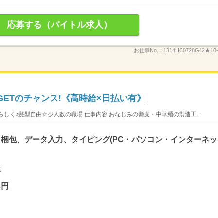
応募する（バイトル求人）
お仕事No.：
1314HC0728G42★10-
GETのチャンス!《高時給×日払い有》
しく♪髪型自由☆少人数の職場 仕事内容 おなじみの蕎麦・中華麺の製造工...
梱包、データ入力、タイピング(PC・パソコン・インターネッ
駅
3円