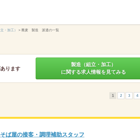
】
組立・加工）
>
蕎麦 製造 派遣の一覧
製造（組立・加工）
があります
に関する求人情報を見てみる
1
2
3
4
／そば屋の接客・調理補助スタッフ