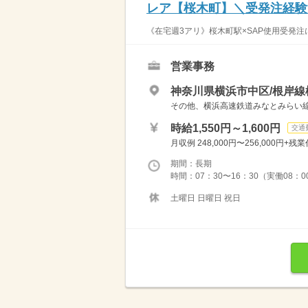
レア【桜木町】＼受発注経験
《在宅週3アリ》桜木町駅×SAP使用受発注
営業事務
神奈川県横浜市中区/根岸線
その他、横浜高速鉄道みなとみらい
時給1,550円～1,600円
交通
月収例 248,000円〜256,000円+残業
期間：長期
時間：07：30〜16：30（実働08：0
土曜日 日曜日 祝日