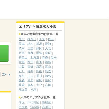
エリアから派遣求人検索
全国の都道府県のお仕事一覧
東京
神奈川
千葉
埼玉
茨城
栃木
群馬
愛知
岐阜
三重
静岡
大阪
兵庫
京都
滋賀
奈良
和歌山
北海道
青森
岩手
宮城
秋田
山形
福島
山梨
長野
新潟
富山
石川
福井
岡山
鳥取
次へ
島根
山口
香川
徳島
愛媛
高知
福岡
佐賀
長崎
熊本
大分
宮崎
鹿児島
沖縄
人気のエリアのお仕事一覧
港区
千代田区
新宿区
中央区
渋谷区
品川区