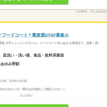
お仕事No.：
141_toky2161
／フードコート＊蕎麦屋STAF募集☆
集 大手ショッピングモール、フードコート内にある お蕎麦店で、接客・調...
)、皿洗い・洗い場、食品・飲料系製造
石巻あゆみ野駅
1:00、12:00〜21:00
お休みをされたい日・曜日はお気軽にご相談ください！
もっと見る