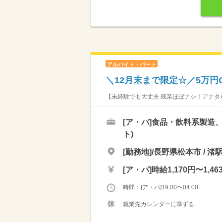
アルバイト・パート
＼12月末まで限定☆／5万円
【未経験でも大丈夫 残業ほぼナシ！アナタら
[ア・パ]
食品・飲料系製造、
ト)
[勤務地]/長野県松本市 / 渚
[ア・パ]
時給1,170円〜1,46
時間：[ア・パ]19:00〜04:00
就業先カレンダーに準ずる