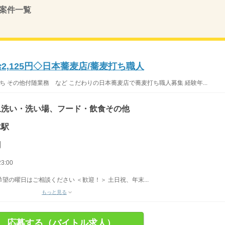
案件一覧
2,125円◇日本蕎麦店/蕎麦打ち職人
ち その他付随業務 など こだわりの日本蕎麦店で蕎麦打ち職人募集 経験年...
皿洗い・洗い場、フード・飲食その他
木駅
円
3:00
希望の曜日はご相談ください ＜歓迎！＞ 土日祝、年末...
もっと見る
応募する（バイトル求人）