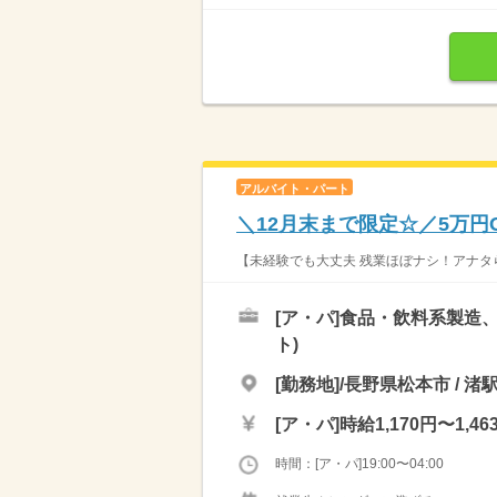
アルバイト・パート
＼12月末まで限定☆／5万円
【未経験でも大丈夫 残業ほぼナシ！アナタら
[ア・パ]
食品・飲料系製造、
ト)
[勤務地]/長野県松本市 / 渚
[ア・パ]
時給1,170円〜1,46
時間：[ア・パ]19:00〜04:00