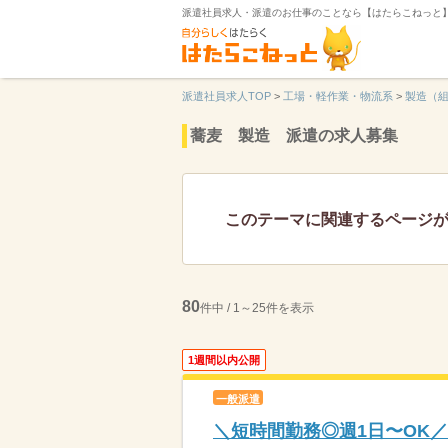
派遣社員求人・派遣のお仕事のことなら【はたらこねっと
派遣社員求人TOP
>
工場・軽作業・物流系
>
製造（
蕎麦 製造 派遣の求人募集
このテーマに関連するページ
80
件中 / 1～25件を表示
1週間以内公開
一般派遣
＼短時間勤務◎週1日〜OK