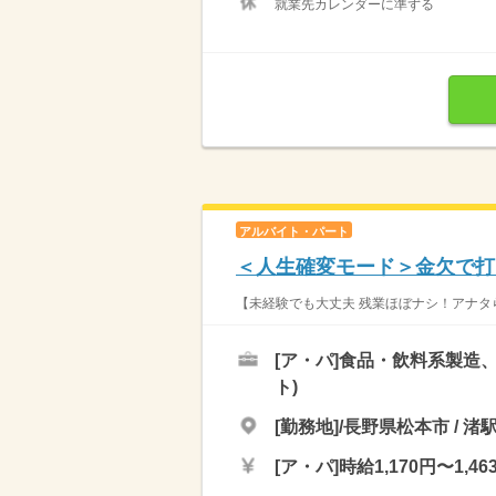
就業先カレンダーに準ずる
アルバイト・パート
＜人生確変モード＞金欠で打
【未経験でも大丈夫 残業ほぼナシ！アナタら
[ア・パ]
食品・飲料系製造、
ト)
[勤務地]/長野県松本市 / 渚
[ア・パ]
時給1,170円〜1,46