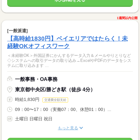
1週間以内公開
[一般派遣]
【高時給1830円】ベイエリアではたらく！未
経験OKオフィスワーク
＜未経験OK＞外国証券にかんするデータ入力＆メールやりとりなど
◇システムへの取引データの取り込み→ExcelやPDFのデータをシス
テムに取り込みます ...
一般事務・OA事務
東京都中央区/勝どき駅（徒歩 4分）
時給1,830円
交通費全額支給
09：00〜17：00（実働07：00、休憩01：00）...
土曜日 日曜日 祝日
もっと見る