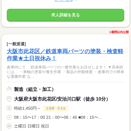
求人詳細を見る
1週間以内公開
[一般派遣]
大阪市此花区／鉄道車両パーツの塗装・検査軽
作業★土日祝休み！
倉庫内にて、 鉄道車両パーツの一般作業をお任せします！ ▼具体的
には… ・車軸の塗装や養生作業 ・製品の外観検査 ・倉庫内での簡単
な運搬作業 な...
製造（組立・加工）
大阪府大阪市此花区/安治川口駅（徒歩 10分）
時給1,450円～
交通費一部支給
08：15〜17：00 21：00〜06：45 ■08：15〜...
土曜日 日曜日 祝日