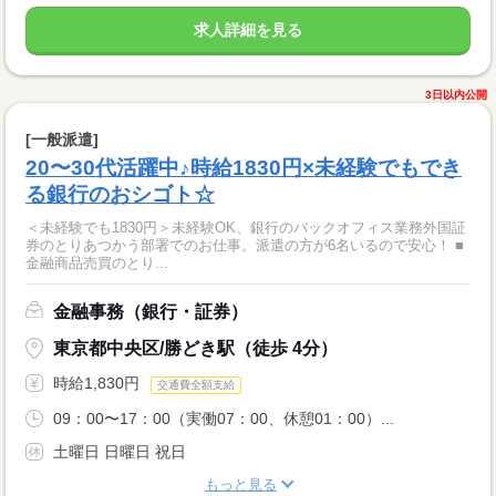
求人詳細を見る
3日以内公開
[一般派遣]
20〜30代活躍中♪時給1830円×未経験でもでき
る銀行のおシゴト☆
＜未経験でも1830円＞未経験OK、銀行のバックオフィス業務外国証
券のとりあつかう部署でのお仕事。派遣の方が6名いるので安心！ ■
金融商品売買のとり...
金融事務（銀行・証券）
東京都中央区/勝どき駅（徒歩 4分）
時給1,830円
交通費全額支給
09：00〜17：00（実働07：00、休憩01：00）...
土曜日 日曜日 祝日
もっと見る