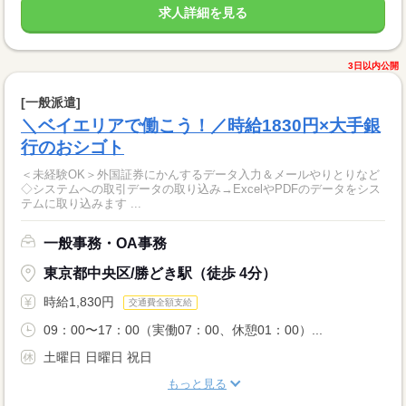
求人詳細を見る
3日以内公開
[一般派遣]
＼ベイエリアで働こう！／時給1830円×大手銀
行のおシゴト
＜未経験OK＞外国証券にかんするデータ入力＆メールやりとりなど
◇システムへの取引データの取り込み→ExcelやPDFのデータをシス
テムに取り込みます ...
一般事務・OA事務
東京都中央区/勝どき駅（徒歩 4分）
時給1,830円
交通費全額支給
09：00〜17：00（実働07：00、休憩01：00）...
土曜日 日曜日 祝日
もっと見る