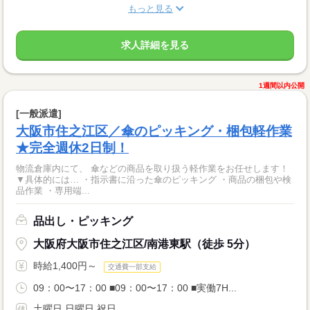
もっと見る
求人詳細を見る
1週間以内公開
[一般派遣]
大阪市住之江区／傘のピッキング・梱包軽作業
★完全週休2日制！
物流倉庫内にて、 傘などの商品を取り扱う軽作業をお任せします！
▼具体的には… ・指示書に沿った傘のピッキング ・商品の梱包や検
品作業 ・専用端...
品出し・ピッキング
大阪府大阪市住之江区/南港東駅（徒歩 5分）
時給1,400円～
交通費一部支給
09：00〜17：00 ■09：00〜17：00 ■実働7H...
土曜日 日曜日 祝日