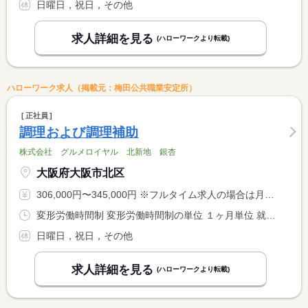
日曜日，祝日，その他
求人詳細を見る
(ハローワークより転載)
ハローワーク求人（掲載元：梅田公共職業安定所）
正社員
調理および調理補助
株式会社 グルメロイヤル 北新地 銀杏
大阪府大阪市北区
306,000円〜345,000円 ※フルタイム求人の場合は月額（換算額）、パート求人の場合は時間額を表示しています。
変形労働時間制 変形労働時間制の単位 １ヶ月単位 就業時間１ 10時00分〜22時00分 就業時間２ 10時00分〜21時00分 就業時間に関する特記事項 月１７３ｈで管理 就業時間相談可 <BR> （１）の間の実働８ｈ 月〜金曜日 <BR> （２）の間の実働４ｈ 土曜日 休憩０分 <BR> 始業及び終業時間変更あり
日曜日，祝日，その他
求人詳細を見る
(ハローワークより転載)