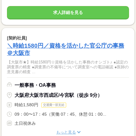
求人詳細を見る
[契約社員]
＼時給1580円／資格を活かした官公庁の事務
＠大阪市
【大阪市★】時給1580円☆資格を活かした事務のオシゴト♪ ●認定の
調査票の精査 ●調査票の不備等について調査室への電話確認 ●医師の
意見書の精査 ...
一般事務・OA事務
大阪府大阪市西成区/今宮駅（徒歩 9分）
時給1,580円
交通費一部支給
09：00〜17：45（実働 07：45、休憩 01：00...
土日祝休み
もっと見る