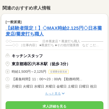
関連のおすすめ求人情報
[一般派遣]
【経験者限定！】◇MAX時給2,125円◇日本蕎
麦店/蕎麦打ち職人
◇◇──────────── 日本蕎麦店＊蕎麦打ち職人 ──────────
───◇◇ ［仕事内容］ ■蕎麦打ち ■その他付随業務 など こだ...
キッチンスタッフ
東京都港区/六本木駅（徒歩 3分）
時給1,500円～2,125円
交通費全額支給
【募集時間】11：00〜23：00内 【勤務時間...
月曜日 火曜日 水曜日 木曜日 金曜日 土曜日 日曜日 祝日
もっと見る
求人詳細を見る