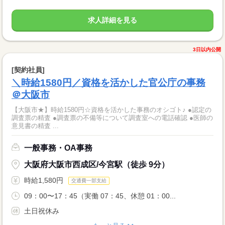
求人詳細を見る
3日以内公開
[契約社員]
＼時給1580円／資格を活かした官公庁の事務
＠大阪市
【大阪市★】時給1580円☆資格を活かした事務のオシゴト♪ ●認定の
調査票の精査 ●調査票の不備等について調査室への電話確認 ●医師の
意見書の精査 ...
一般事務・OA事務
大阪府大阪市西成区/今宮駅（徒歩 9分）
時給1,580円
交通費一部支給
09：00〜17：45（実働 07：45、休憩 01：00...
土日祝休み