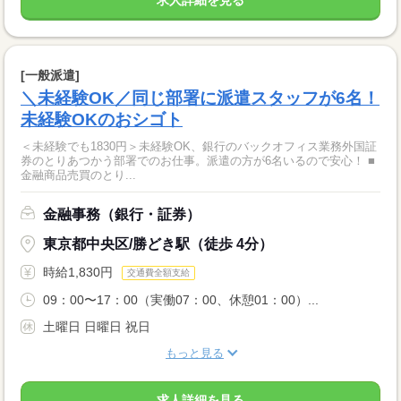
求人詳細を見る
[一般派遣]
＼未経験OK／同じ部署に派遣スタッフが6名！
未経験OKのおシゴト
＜未経験でも1830円＞未経験OK、銀行のバックオフィス業務外国証
券のとりあつかう部署でのお仕事。派遣の方が6名いるので安心！ ■
金融商品売買のとり...
金融事務（銀行・証券）
東京都中央区/勝どき駅（徒歩 4分）
時給1,830円
交通費全額支給
09：00〜17：00（実働07：00、休憩01：00）...
土曜日 日曜日 祝日
もっと見る
求人詳細を見る