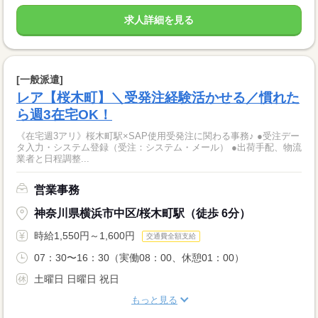
求人詳細を見る
[一般派遣]
レア【桜木町】＼受発注経験活かせる／慣れた
ら週3在宅OK！
《在宅週3アリ》桜木町駅×SAP使用受発注に関わる事務♪ ●受注デー
タ入力・システム登録（受注：システム・メール） ●出荷手配、物流
業者と日程調整...
営業事務
神奈川県横浜市中区/桜木町駅（徒歩 6分）
時給1,550円～1,600円
交通費全額支給
07：30〜16：30（実働08：00、休憩01：00）
土曜日 日曜日 祝日
もっと見る