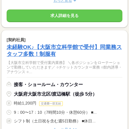
もっと見る
求人詳細を見る
[契約社員]
未経験OK♪【大阪市立科学館で受付】同業務ス
タッフ多数！制服有
【大阪市立科学館で受付案内業務】 ＼各ポジションをローテーショ
ンで勤務していただきます／ ○チケットカウンター業務 ○館内誘導・
アナウンス ○...
接客・ショールーム・カウンター
大阪府大阪市北区/渡辺橋駅（徒歩 5分）
時給1,200円
交通費一部支給
9：00〜17：10（7時間10分・休憩60分） ■...
シフト制（土日祝を含む週5日勤務） ■休日...