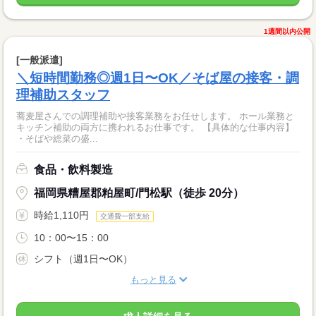
1週間以内公開
[一般派遣]
＼短時間勤務◎週1日〜OK／そば屋の接客・調
理補助スタッフ
蕎麦屋さんでの調理補助や接客業務をお任せします。 ホール業務と
キッチン補助の両方に携われるお仕事です。 【具体的な仕事内容】
・そばや総菜の盛...
食品・飲料製造
福岡県糟屋郡粕屋町/門松駅（徒歩 20分）
時給1,110円
交通費一部支給
10：00〜15：00
シフト（週1日〜OK）
もっと見る