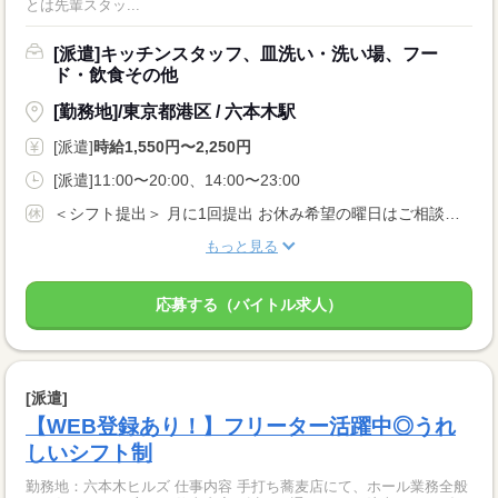
とは先輩スタッ...
[派遣]キッチンスタッフ、皿洗い・洗い場、フー
ド・飲食その他
[勤務地]/東京都港区 / 六本木駅
[派遣]
時給1,550円〜2,250円
[派遣]11:00〜20:00、14:00〜23:00
＜シフト提出＞ 月に1回提出 お休み希望の曜日はご相談ください ＜歓迎！＞ 土日祝、年末、お正月、お盆、ゴールデンウィークの連休や、 クリスマス、バレンタインなどイベント時に出勤可能な方大歓迎！
もっと見る
応募する（バイトル求人）
[派遣]
【WEB登録あり！】フリーター活躍中◎うれ
しいシフト制
勤務地：六本木ヒルズ 仕事内容 手打ち蕎麦店にて、ホール業務全般