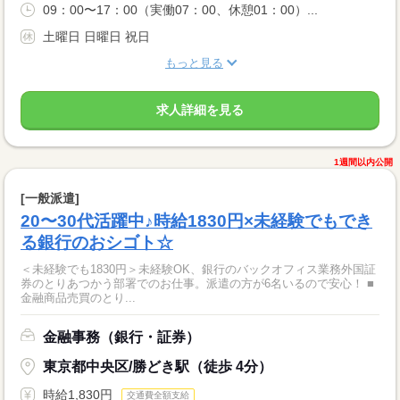
09：00〜17：00（実働07：00、休憩01：00）...
土曜日 日曜日 祝日
もっと見る
求人詳細を見る
1週間以内公開
[一般派遣]
20〜30代活躍中♪時給1830円×未経験でもでき
る銀行のおシゴト☆
＜未経験でも1830円＞未経験OK、銀行のバックオフィス業務外国証
券のとりあつかう部署でのお仕事。派遣の方が6名いるので安心！ ■
金融商品売買のとり...
金融事務（銀行・証券）
東京都中央区/勝どき駅（徒歩 4分）
時給1,830円
交通費全額支給