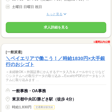
土曜日 日曜日 祝日
もっと見る
求人詳細を見る
1週間以内公開
[一般派遣]
＼ベイエリアで働こう！／時給1830円×大手銀
行のおシゴト
＜未経験OK＞外国証券にかんするデータ入力＆メールやりとりなど
◇システムへの取引データの取り込み→ExcelやPDFのデータをシス
テムに取り込みます ...
一般事務・OA事務
東京都中央区/勝どき駅（徒歩 4分）
時給1,830円
交通費全額支給