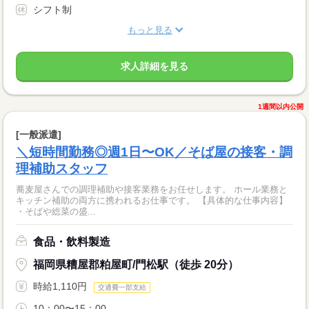
シフト制
もっと見る
求人詳細を見る
1週間以内公開
[一般派遣]
＼短時間勤務◎週1日〜OK／そば屋の接客・調
理補助スタッフ
蕎麦屋さんでの調理補助や接客業務をお任せします。 ホール業務と
キッチン補助の両方に携われるお仕事です。 【具体的な仕事内容】
・そばや総菜の盛...
食品・飲料製造
福岡県糟屋郡粕屋町/門松駅（徒歩 20分）
時給1,110円
交通費一部支給
10：00〜15：00