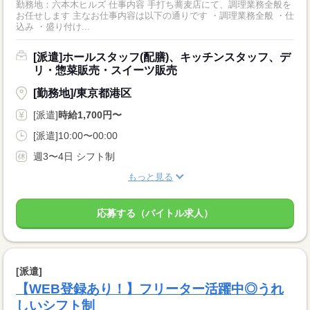
勤務地：六本木ヒルズ 仕事内容 手打ち蕎麦店にて、調理業務全般を
お任せします 主なお仕事内容は以下の通りです ・調理業務全般 ・仕
込み ・盛り付け...
[派遣]ホールスタッフ(配膳)、キッチンスタッフ、デ
リ・惣菜販売・スイーツ販売
[勤務地]/東京都港区
[派遣]
時給1,700円〜
[派遣]10:00〜00:00
週3〜4日 シフト制
もっと見る
応募する（バイトル求人）
[派遣]
【WEB登録あり！】フリーター活躍中◎うれ
しいシフト制