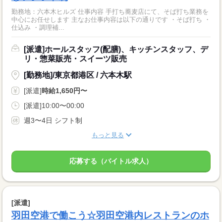
勤務地：六本木ヒルズ 仕事内容 手打ち蕎麦店にて、そば打ち業務を
中心にお任せします 主なお仕事内容は以下の通りです ・そば打ち ・
仕込み ・調理補...
[派遣]ホールスタッフ(配膳)、キッチンスタッフ、デ
リ・惣菜販売・スイーツ販売
[勤務地]/東京都港区 / 六本木駅
[派遣]
時給1,650円〜
[派遣]10:00〜00:00
週3〜4日 シフト制
もっと見る
応募する（バイトル求人）
[派遣]
羽田空港で働こう☆羽田空港内レストランのホ