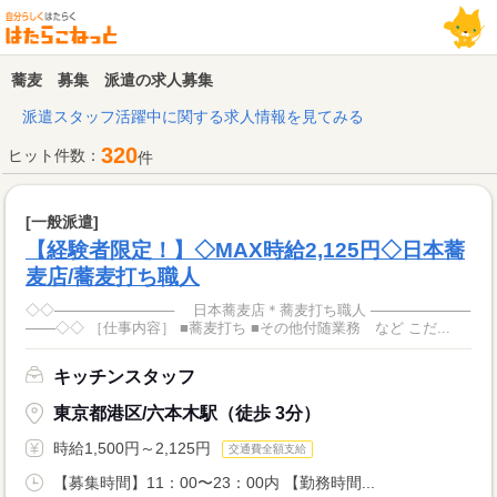
蕎麦 募集 派遣の求人募集
派遣スタッフ活躍中に関する求人情報を見てみる
320
ヒット件数：
件
[一般派遣]
【経験者限定！】◇MAX時給2,125円◇日本蕎
麦店/蕎麦打ち職人
◇◇──────────── 日本蕎麦店＊蕎麦打ち職人 ──────────
───◇◇ ［仕事内容］ ■蕎麦打ち ■その他付随業務 など こだ...
キッチンスタッフ
東京都港区/六本木駅（徒歩 3分）
時給1,500円～2,125円
交通費全額支給
【募集時間】11：00〜23：00内 【勤務時間...