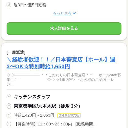
週3日〜週5日勤務
もっと見る
求人詳細を見る
[一般派遣]
＼経験者歓迎！！／日本蕎麦店【ホール】週
3〜OK☆特別時給1,650円
◇◇────────── ＊＊こだわりの日本蕎麦店＊＊ ホールstaff募
集！！ ───────────◇◇ <仕事内容> ・お客様のご案内 ・レ
ジ...
キッチンスタッフ
東京都港区/六本木駅（徒歩 3分）
時給1,420円～2,063円
交通費全額支給
【募集時間】11：00〜23：00内 【勤務時間...