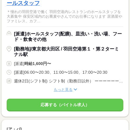
ールスタッフ
＊憧れの羽田空港で働く 羽田空港内レストランのホールスタッフを
大募集中 保安区域内のお蕎麦やさんでのお仕事になります 居酒屋や
ファミレス、カフ...
[派遣]ホールスタッフ(配膳)、皿洗い・洗い場、フー
ド・飲食その他
[勤務地]/東京都大田区 / 羽田空港第１・第２ターミ
ナル駅
[派遣]
時給1,600円〜
[派遣]06:00〜20:30、11:00〜15:00、17:00〜20:30
週休2日(シフト制) シフト制（勤務日以外） ーーーーーーーーー 即日勤務OK 長期 週5日 残業月20時間以内 シフト制 ーーーーーーーーー
もっと見る
応募する（バイトル求人）
[ア・パ]