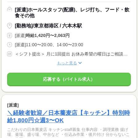
[派遣]ホールスタッフ(配膳)、レジ打ち、フード・飲
食その他
[勤務地]/東京都港区 / 六本木駅
[派遣]
時給1,420円〜2,063円
[派遣]11:00〜20:00、14:00〜23:00
＜シフト提出＞ 月に1回提出 お休み希望の曜日はご相談ください ＜歓迎！＞ 土日祝、年末、お正月、お盆、ゴールデンウィークの連休や、 クリスマス、バレンタインなどイベント時に出勤可能な方大歓迎！
もっと見る
応募する（バイトル求人）
[派遣]
＼経験者歓迎／日本蕎麦店【キッチン】特別時
給1,800円☆週3〜OK
こだわりの日本蕎麦店 キッチンstaff募集 仕事内容 ・調理業務 揚げ
場、釜場、盛り場、中台など ・仕込み作業・後片付け 分からないこ