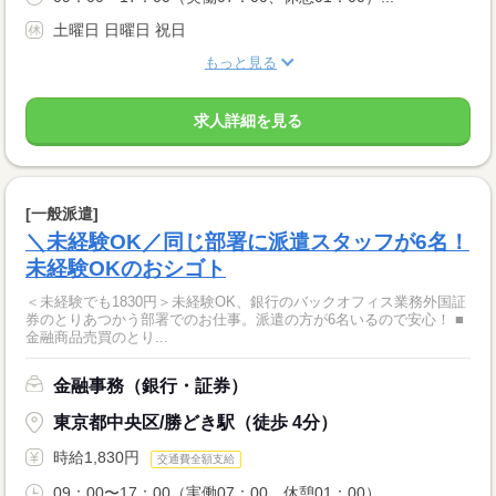
土曜日 日曜日 祝日
もっと見る
求人詳細を見る
[一般派遣]
＼未経験OK／同じ部署に派遣スタッフが6名！
未経験OKのおシゴト
＜未経験でも1830円＞未経験OK、銀行のバックオフィス業務外国証
券のとりあつかう部署でのお仕事。派遣の方が6名いるので安心！ ■
金融商品売買のとり...
金融事務（銀行・証券）
東京都中央区/勝どき駅（徒歩 4分）
時給1,830円
交通費全額支給
09：00〜17：00（実働07：00、休憩01：00）...