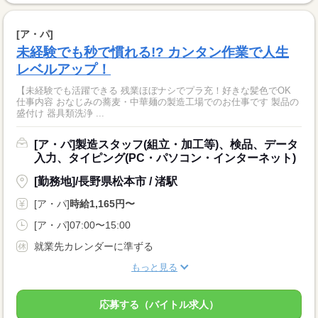
[ア・パ]
未経験でも秒で慣れる!? カンタン作業で人生
レベルアップ！
【未経験でも活躍できる 残業ほぼナシでプラ充！好きな髪色でOK
仕事内容 おなじみの蕎麦・中華麺の製造工場でのお仕事です 製品の
盛付け 器具類洗浄 ...
[ア・パ]製造スタッフ(組立・加工等)、検品、データ
入力、タイピング(PC・パソコン・インターネット)
[勤務地]/長野県松本市 / 渚駅
[ア・パ]
時給1,165円〜
[ア・パ]07:00〜15:00
就業先カレンダーに準ずる
もっと見る
応募する（バイトル求人）