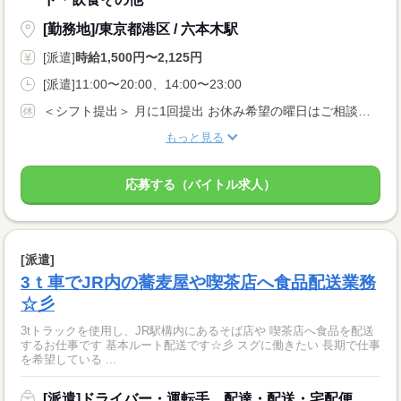
[勤務地]/東京都港区 / 六本木駅
[派遣]
時給1,500円〜2,125円
[派遣]11:00〜20:00、14:00〜23:00
＜シフト提出＞ 月に1回提出 お休み希望の曜日はご相談ください ＜歓迎！＞ 土日祝、年末、お正月、お盆、ゴールデンウィークの連休や、 クリスマス、バレンタインなどイベント時に出勤可能な方大歓迎！
もっと見る
応募する（バイトル求人）
[派遣]
3ｔ車でJR内の蕎麦屋や喫茶店へ食品配送業務
☆彡
3tトラックを使用し、JR駅構内にあるそば店や 喫茶店へ食品を配送
するお仕事です 基本ルート配送です☆彡 スグに働きたい 長期で仕事
を希望している ...
[派遣]ドライバー・運転手、配達・配送・宅配便、