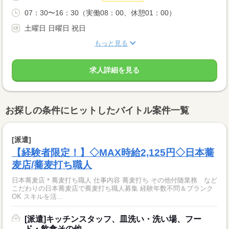
07：30〜16：30（実働08：00、休憩01：00）
土曜日 日曜日 祝日
もっと見る
求人詳細を見る
お探しの条件にヒットしたバイトル案件一覧
[派遣]
【経験者限定！】◇MAX時給2,125円◇日本蕎
麦店/蕎麦打ち職人
日本蕎麦店＊蕎麦打ち職人 仕事内容 蕎麦打ち その他付随業務 など
こだわりの日本蕎麦店で蕎麦打ち職人募集 経験年数不問＆ブランク
OK スキルを活...
[派遣]キッチンスタッフ、皿洗い・洗い場、フー
ド・飲食その他