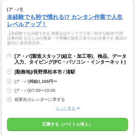
[ア・パ]
未経験でも秒で慣れる!? カンタン作業で人生
レベルアップ！
【未経験でも活躍できる 残業ほぼナシでプラ充！好きな髪色でOK
仕事内容 おなじみの蕎麦・中華麺の製造工場でのお仕事です 製品の
盛付け 器具類洗浄 ...
[ア・パ]製造スタッフ(組立・加工等)、検品、データ
入力、タイピング(PC・パソコン・インターネット)
[勤務地]/長野県松本市 / 渚駅
[ア・パ]
時給1,165円〜
[ア・パ]07:00〜15:00
就業先カレンダーに準ずる
もっと見る
応募する（バイトル求人）