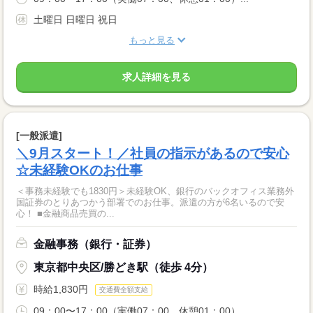
土曜日 日曜日 祝日
もっと見る
求人詳細を見る
[一般派遣]
＼9月スタート！／社員の指示があるので安心
☆未経験OKのお仕事
＜事務未経験でも1830円＞未経験OK、銀行のバックオフィス業務外
国証券のとりあつかう部署でのお仕事。派遣の方が6名いるので安
心！ ■金融商品売買の...
金融事務（銀行・証券）
東京都中央区/勝どき駅（徒歩 4分）
時給1,830円
交通費全額支給
09：00〜17：00（実働07：00、休憩01：00）...