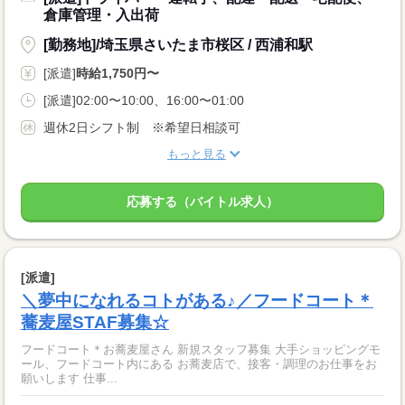
倉庫管理・入出荷
[勤務地]/埼玉県さいたま市桜区 / 西浦和駅
[派遣]
時給1,750円〜
[派遣]02:00〜10:00、16:00〜01:00
週休2日シフト制 ※希望日相談可
もっと見る
応募する（バイトル求人）
[派遣]
＼夢中になれるコトがある♪／フードコート＊
蕎麦屋STAF募集☆
フードコート＊お蕎麦屋さん 新規スタッフ募集 大手ショッピングモ
ール、フードコート内にある お蕎麦店で、接客・調理のお仕事をお
願いします 仕事...