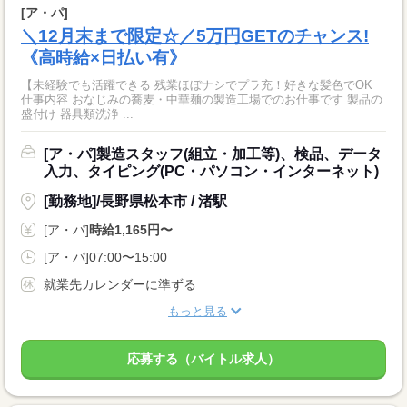
[ア・パ]
＼12月末まで限定☆／5万円GETのチャンス!
《高時給×日払い有》
【未経験でも活躍できる 残業ほぼナシでプラ充！好きな髪色でOK
仕事内容 おなじみの蕎麦・中華麺の製造工場でのお仕事です 製品の
盛付け 器具類洗浄 ...
[ア・パ]製造スタッフ(組立・加工等)、検品、データ
入力、タイピング(PC・パソコン・インターネット)
[勤務地]/長野県松本市 / 渚駅
[ア・パ]
時給1,165円〜
[ア・パ]07:00〜15:00
就業先カレンダーに準ずる
もっと見る
応募する（バイトル求人）