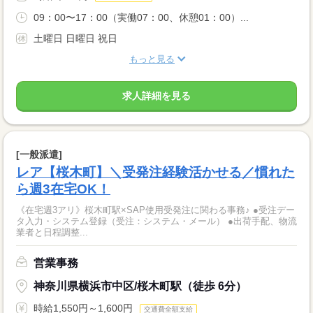
09：00〜17：00（実働07：00、休憩01：00）...
土曜日 日曜日 祝日
もっと見る
求人詳細を見る
[一般派遣]
レア【桜木町】＼受発注経験活かせる／慣れた
ら週3在宅OK！
《在宅週3アリ》桜木町駅×SAP使用受発注に関わる事務♪ ●受注デー
タ入力・システム登録（受注：システム・メール） ●出荷手配、物流
業者と日程調整...
営業事務
神奈川県横浜市中区/桜木町駅（徒歩 6分）
時給1,550円～1,600円
交通費全額支給