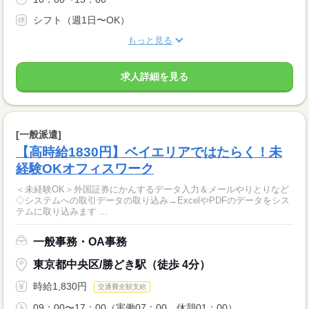
シフト（週1日〜OK）
もっと見る
求人詳細を見る
[一般派遣]
【高時給1830円】ベイエリアではたらく！未
経験OKオフィスワーク
＜未経験OK＞外国証券にかんするデータ入力＆メールやりとりなど
◇システムへの取引データの取り込み→ExcelやPDFのデータをシス
テムに取り込みます ...
一般事務・OA事務
東京都中央区/勝どき駅（徒歩 4分）
時給1,830円
交通費全額支給
09：00〜17：00（実働07：00、休憩01：00）...