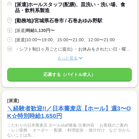
[派遣]ホールスタッフ(配膳)、皿洗い・洗い場、食
品・飲料系製造
[勤務地]/宮城県石巻市 / 石巻あゆみ野駅
[派遣]
時給1,130円〜
[派遣]10:00〜19:00、15:00〜21:00、12:00〜21:00
・シフト制(1ヶ月ごとに提出) ・お休みをされたい日・曜日はお気軽にご相談ください！
もっと見る
応募する（バイトル求人）
[派遣]
＼経験者歓迎!!／日本蕎麦店【ホール】週3〜O
K☆特別時給1,650円
こだわりの日本蕎麦店 ホールstaff募集 仕事内容 ・お客様のご案内
・レジ業務 ・オーダー ・配膳 ・料理提供 ・後片付け など 分から
ないことは先...