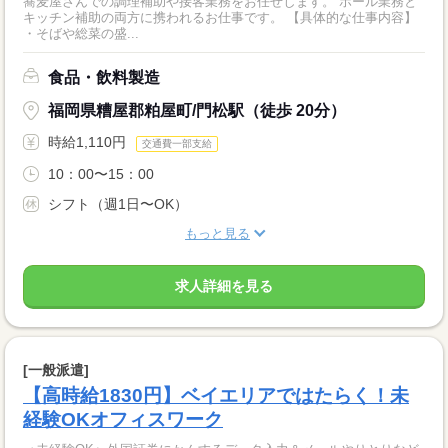
蕎麦屋さんでの調理補助や接客業務をお任せします。 ホール業務と
キッチン補助の両方に携われるお仕事です。 【具体的な仕事内容】
・そばや総菜の盛...
食品・飲料製造
福岡県糟屋郡粕屋町/門松駅（徒歩 20分）
時給1,110円
交通費一部支給
10：00〜15：00
シフト（週1日〜OK）
もっと見る
求人詳細を見る
[一般派遣]
【高時給1830円】ベイエリアではたらく！未
経験OKオフィスワーク