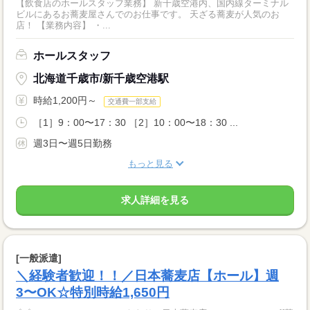
【飲食店のホールスタッフ業務】 新千歳空港内、国内線ターミナル
ビルにあるお蕎麦屋さんでのお仕事です。 天ざる蕎麦が人気のお
店！ 【業務内容】 ・...
ホールスタッフ
北海道千歳市/新千歳空港駅
時給1,200円～
交通費一部支給
［1］9：00〜17：30 ［2］10：00〜18：30 ...
週3日〜週5日勤務
もっと見る
求人詳細を見る
[一般派遣]
＼経験者歓迎！！／日本蕎麦店【ホール】週
3〜OK☆特別時給1,650円