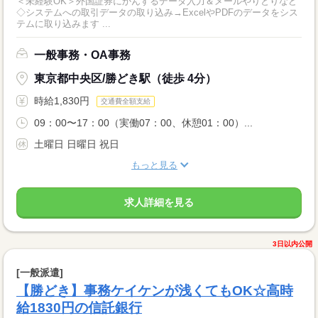
＜未経験OK＞外国証券にかんするデータ入力＆メールやりとりなど
◇システムへの取引データの取り込み→ExcelやPDFのデータをシス
テムに取り込みます ...
一般事務・OA事務
東京都中央区/勝どき駅（徒歩 4分）
時給1,830円
交通費全額支給
09：00〜17：00（実働07：00、休憩01：00）...
土曜日 日曜日 祝日
もっと見る
求人詳細を見る
3日以内公開
[一般派遣]
【勝どき】事務ケイケンが浅くてもOK☆高時
給1830円の信託銀行