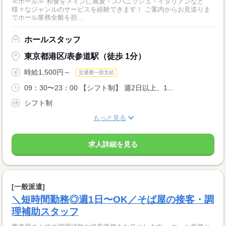
≪ホール≫ 和食をメインに蕎麦・スパニッシュ・イタリアンなど
様々なジャンルのサービスを経験できます！ ご案内からお見送りま
でホール業務全般を担...
ホールスタッフ
東京都港区/表参道駅（徒歩 1分）
時給1,500円～
交通費一部支給
09：30〜23：00 【シフト制】 週2日以上、1...
シフト制
もっと見る
求人詳細を見る
[一般派遣]
＼短時間勤務◎週1日〜OK／そば屋の接客・調
理補助スタッフ