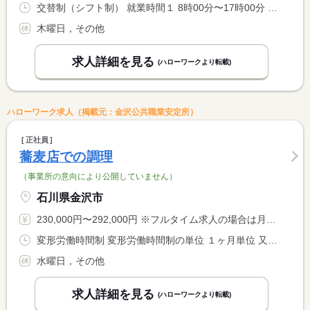
交替制（シフト制） 就業時間１ 8時00分〜17時00分 就業時間に関する特記事項 【営業時間】１１：００〜１５：００
木曜日，その他
求人詳細を見る
(ハローワークより転載)
ハローワーク求人（掲載元：金沢公共職業安定所）
正社員
蕎麦店での調理
（事業所の意向により公開していません）
石川県金沢市
230,000円〜292,000円 ※フルタイム求人の場合は月額（換算額）、パート求人の場合は時間額を表示しています。
変形労働時間制 変形労働時間制の単位 １ヶ月単位 又は 9時00分〜22時00分の時間の間の8時間程度 就業時間に関する特記事項 ９：００〜２２：００の間でのシフト制 <BR> （シフト実働８時間） <BR> 昼営業が主ですが時間内で夜予約の対応あり
水曜日，その他
求人詳細を見る
(ハローワークより転載)