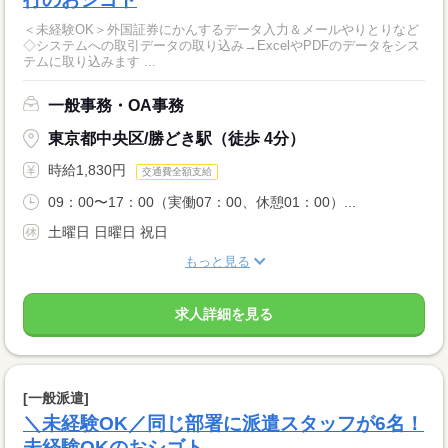
＜未経験OK＞外国証券にかんするデータ入力＆メールやりとりなど
◇システムへの取引データの取り込み→ExcelやPDFのデータをシス
テムに取り込みます ...
一般事務・OA事務
東京都中央区/勝どき駅（徒歩 4分）
時給1,830円
交通費全額支給
09：00〜17：00（実働07：00、休憩01：00）...
土曜日 日曜日 祝日
もっと見る
求人詳細を見る
[一般派遣]
＼未経験OK／同じ部署に派遣スタッフが6名！
未経験OKのおシゴト