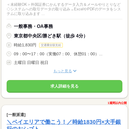
＜未経験OK＞外国証券にかんするデータ入力＆メールやりとりなど
◇システムへの取引データの取り込み→ExcelやPDFのデータをシス
テムに取り込みます ...
一般事務・OA事務
東京都中央区/勝どき駅（徒歩 4分）
時給1,830円
交通費全額支給
09：00〜17：00（実働07：00、休憩01：00）...
土曜日 日曜日 祝日
もっと見る
求人詳細を見る
1週間以内公開
[一般派遣]
＼ベイエリアで働こう！／時給1830円×大手銀
行のおシゴト