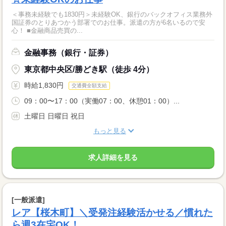
＜事務未経験でも1830円＞未経験OK、銀行のバックオフィス業務外
国証券のとりあつかう部署でのお仕事。派遣の方が6名いるので安
心！ ■金融商品売買の...
金融事務（銀行・証券）
東京都中央区/勝どき駅（徒歩 4分）
時給1,830円
交通費全額支給
09：00〜17：00（実働07：00、休憩01：00）...
土曜日 日曜日 祝日
もっと見る
求人詳細を見る
[一般派遣]
レア【桜木町】＼受発注経験活かせる／慣れた
ら週3在宅OK！