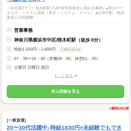
《在宅週3アリ》桜木町駅×SAP使用受発注に関わる事務♪ ●受注デー
タ入力・システム登録（受注：システム・メール） ●出荷手配、物流
業者と日程調整...
営業事務
神奈川県横浜市中区/桜木町駅（徒歩 6分）
時給1,550円～1,600円
交通費全額支給
07：30〜16：30（実働08：00、休憩01：00）
土曜日 日曜日 祝日
もっと見る
求人詳細を見る
1週間以内公開
[一般派遣]
20〜30代活躍中♪時給1830円×未経験でもでき