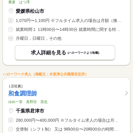
蕎麦 はつ澤
愛媛県松山市
1,070円〜1,100円 ※フルタイム求人の場合は月額（換算額）、パート求人の場合は時間額を表示しています。
就業時間１ 11時00分〜14時30分 就業時間に関する特記事項 ※繁忙状況により、終業時間が最大１．５時間程度前後する場合が <BR> あります。 <BR> ※シフト次第で、土曜日出勤もあります。
月曜日，日曜日，その他
求人詳細を見る
(ハローワークより転載)
ハローワーク求人（掲載元：木更津公共職業安定所）
正社員
和食調理師
ゆめ一茶 真野目 晃也
千葉県君津市
280,000円〜400,000円 ※フルタイム求人の場合は月額（換算額）、パート求人の場合は時間額を表示しています。
交替制（シフト制） 又は 9時00分〜20時00分の時間の間の8時間 就業時間に関する特記事項 就業時間につきましては、ご相談可。