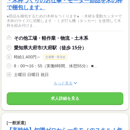
＊木枠づくりのお仕事＊モーター部品を木の枠
で梱包します。
●部品を梱包するための木枠をつくります● ・木材を電動カッターで
木枠のサイズに切断します ・くぎ打ち機（タッカー）を使用して木
枠を組み付けま...
その他工場・軽作業・物流・土木系
愛知県大府市/大府駅（徒歩 15分）
時給1,400円～
交通費一部支給
8：00〜16：55（実働8時間、休憩55分） ■...
土曜日 日曜日 祝日
もっと見る
求人詳細を見る
[一般派遣]