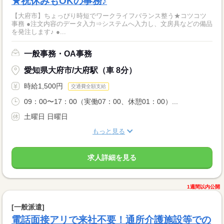
★祝休みもOKの事務♪
【大府市】ちょっぴり時短でワークライフバランス整う★コツコツ
事務 ●注文内容のデータ入力⇒システムへ入力し、文房具などの備品
を発注します♪ ●...
一般事務・OA事務
愛知県大府市/大府駅（車 8分）
時給1,500円
交通費全額支給
09：00〜17：00（実働07：00、休憩01：00）...
土曜日 日曜日
もっと見る
求人詳細を見る
1週間以内公開
[一般派遣]
電話面接アリで来社不要！通所介護施設等での