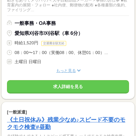
動きもあってメリハリ♪＜大手自動部品メーカー＞事務のお仕事 ●教
育案内の展開・フォロー ●社内便、郵便物の配布 ●各種書類の集約、
ファイリング...
一般事務・OA事務
愛知県刈谷市/刈谷駅（車 6分）
時給1,520円
交通費全額支給
08：00〜17：00（実働08：00、休憩01：00）...
土曜日 日曜日
もっと見る
求人詳細を見る
[一般派遣]
《土日祝休み》残業少なめ♪スピード不要のモ
クモク検査#昼勤