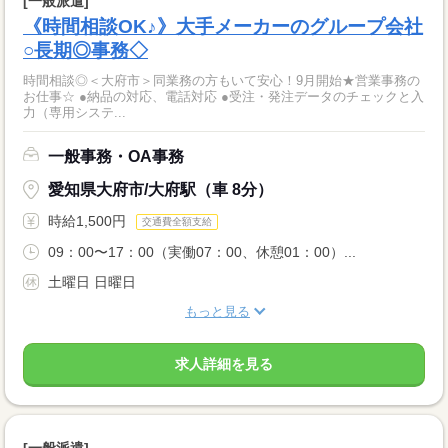
[一般派遣]
《時間相談OK♪》大手メーカーのグループ会社
○長期◎事務◇
時間相談◎＜大府市＞同業務の方もいて安心！9月開始★営業事務の
お仕事☆ ●納品の対応、電話対応 ●受注・発注データのチェックと入
力（専用システ...
一般事務・OA事務
愛知県大府市/大府駅（車 8分）
時給1,500円
交通費全額支給
09：00〜17：00（実働07：00、休憩01：00）...
土曜日 日曜日
もっと見る
求人詳細を見る
[一般派遣]