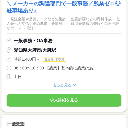
＼メーカーの調達部門で一般事務／残業ゼロ◎
駐車場あり♪
・発注金額や品質データなどの集計 ・生産計画などの資料作成 ・仕
入先への支払明細の準備、発送対応 ・取引先情報の登録や口座開設
サポート ・電話・...
一般事務・OA事務
愛知県大府市/大府駅
時給1,400円～
交通費一部支給
08：00〜16：30 【残業】基本的に残業はあ...
土日
もっと見る
求人詳細を見る
[一般派遣]