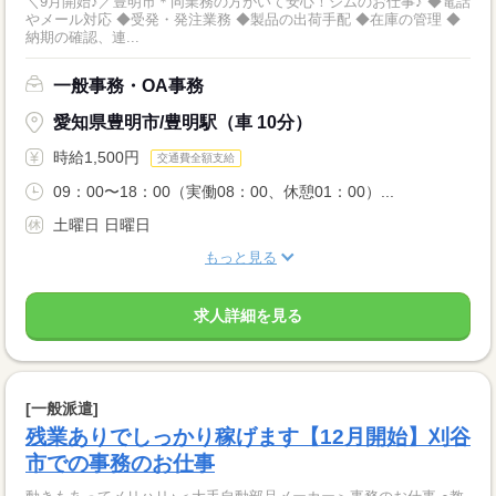
＼9月開始♪／豊明市＊同業務の方がいて安心！ジムのお仕事♪ ◆電話
やメール対応 ◆受発・発注業務 ◆製品の出荷手配 ◆在庫の管理 ◆
納期の確認、連...
一般事務・OA事務
愛知県豊明市/豊明駅（車 10分）
時給1,500円
交通費全額支給
09：00〜18：00（実働08：00、休憩01：00）...
土曜日 日曜日
もっと見る
求人詳細を見る
[一般派遣]
残業ありでしっかり稼げます【12月開始】刈谷
市での事務のお仕事