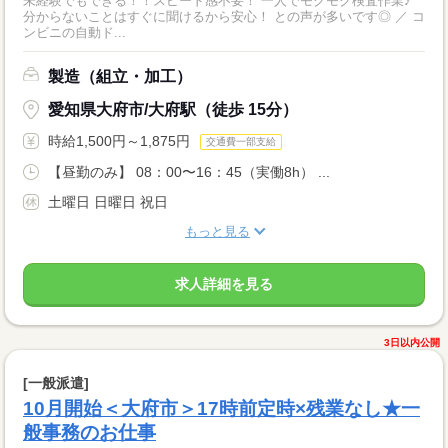
未経験でもできる！！スピード感不要！ 一人でモクモク検査作業♪
分からないことはすぐに聞けるから安心！ との声が多いです◎ ／ コ
ンビニの自動ド...
製造（組立・加工）
愛知県大府市/大府駅（徒歩 15分）
時給1,500円～1,875円
交通費一部支給
【昼勤のみ】 08：00〜16：45（実働8h） ...
土曜日 日曜日 祝日
もっと見る
求人詳細を見る
3日以内公開
[一般派遣]
10月開始＜大府市＞17時前定時×残業なし★一
般事務のお仕事