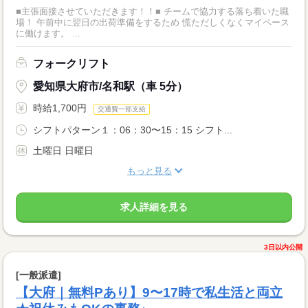
■主張面接させていただきます！！■ チームで協力する落ち着いた職
場！ 午前中に翌日の出荷準備をするため 慌ただしくなくマイペース
に働けます。 ...
フォークリフト
愛知県大府市/名和駅（車 5分）
時給1,700円
交通費一部支給
シフトパターン１：06：30〜15：15 シフト...
土曜日 日曜日
もっと見る
求人詳細を見る
3日以内公開
[一般派遣]
【大府｜無料Pあり】9〜17時で私生活と両立