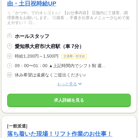
由・土日祝時給UP
＼「かつや」でのオシゴト♪／ 【お仕事内容】 店舗内にて接客、調
理業務をお願いします。 ◎接客 …手書き伝票＆メニュー少なめで覚
えやすい！ ◎...
ホールスタッフ
愛知県大府市/大府駅（車 7分）
時給1,200円～1,500円
交通費一部支給
09：00〜01：00 ▲上記時間内でシフト制 週...
休み希望は遠慮なくご提出ください♪
もっと見る
求人詳細を見る
[一般派遣]
落ち着いた現場！リフト作業のお仕事！