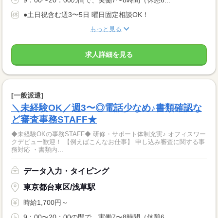
9：00〜20：00の間で、実働7〜8時間（休憩6...
●土日祝含む週3〜5日 曜日固定相談OK！
もっと見る
求人詳細を見る
[一般派遣]
＼未経験OK／週3〜◎電話少なめ♪書類確認な
ど審査事務STAFF★
◆未経験OKの事務STAFF◆ 研修・サポート体制充実♪ オフィスワー
クデビュー歓迎！ 【例えばこんなお仕事】 申し込み審査に関する事
務対応 ・書類内...
データ入力・タイピング
東京都台東区/浅草駅
時給1,700円～
9：00〜20：00の間で、実働7〜8時間（休憩6...