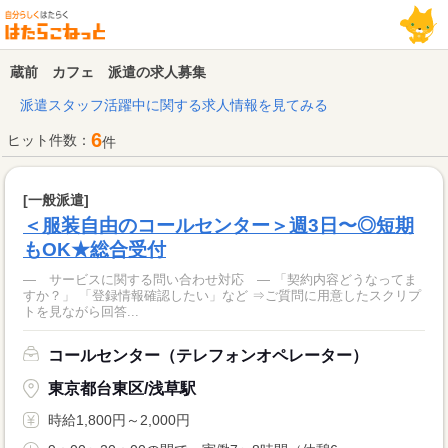
蔵前 カフェ 派遣の求人募集
派遣スタッフ活躍中に関する求人情報を見てみる
6
ヒット件数：
件
[一般派遣]
＜服装自由のコールセンター＞週3日〜◎短期
もOK★総合受付
― サービスに関する問い合わせ対応 ― 「契約内容どうなってま
すか？」 「登録情報確認したい」など ⇒ご質問に用意したスクリプ
トを見ながら回答...
コールセンター（テレフォンオペレーター）
東京都台東区/浅草駅
時給1,800円～2,000円