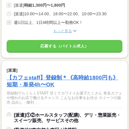
[派遣]
時給1,300円〜1,800円
[派遣]10:00〜14:00、18:00〜22:00、10:00〜23:30
週1日以上、1日4時間以上〜勤務OK！
もっと見る
応募する（バイトル求人）
[派遣]
【カフェstaff】登録制＊《高時給1800円も》
短期・単発4h〜OK
登録制でらくらくSTART 甘くてカワイイお菓子たくさん 有名カフェ
や憧れのお店で働けるチャンス こんなお仕事をお任せ スイーツの販
売 品出し・陳列 ...
[派遣]①②ホールスタッフ(配膳)、デリ・惣菜販売・
スイーツ販売、サービスその他