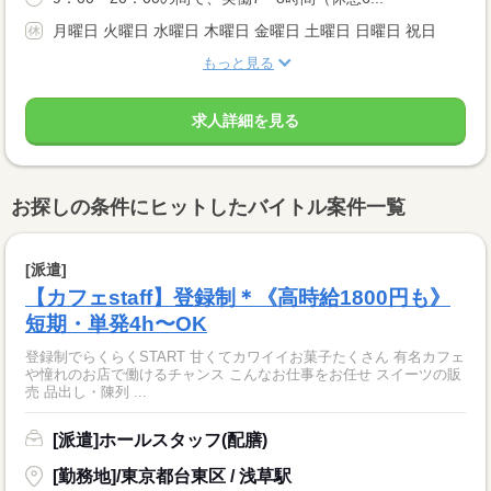
月曜日 火曜日 水曜日 木曜日 金曜日 土曜日 日曜日 祝日
もっと見る
求人詳細を見る
お探しの条件にヒットしたバイトル案件一覧
[派遣]
【カフェstaff】登録制＊《高時給1800円も》
短期・単発4h〜OK
登録制でらくらくSTART 甘くてカワイイお菓子たくさん 有名カフェ
や憧れのお店で働けるチャンス こんなお仕事をお任せ スイーツの販
売 品出し・陳列 ...
[派遣]ホールスタッフ(配膳)
[勤務地]/東京都台東区 / 浅草駅