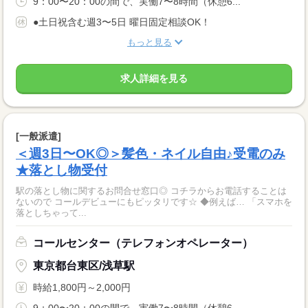
9：00〜20：00の間で、実働7〜8時間（休憩6...
●土日祝含む週3〜5日 曜日固定相談OK！
もっと見る
求人詳細を見る
[一般派遣]
＜週3日〜OK◎＞髪色・ネイル自由♪受電のみ
★落とし物受付
駅の落とし物に関するお問合せ窓口◎ コチラからお電話することは
ないので コールデビューにもピッタリです☆ ◆例えば… 「スマホを
落としちゃって...
コールセンター（テレフォンオペレーター）
東京都台東区/浅草駅
時給1,800円～2,000円