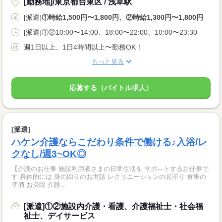
[勤務地]/東京都台東区 / 浅草駅
[派遣]
①時給1,500円〜1,800円、②時給1,300円〜1,800円
[派遣]①②10:00〜14:00、18:00〜22:00、10:00〜23:30
週1日以上、1日4時間以上〜勤務OK！
もっと見る
応募する（バイトル求人）
[派遣]
ハケン介護ならこだわり条件で働ける♪入浴/レ
クなし/週3~OK◎
【介護のお仕事 施設利用者さまの日常生活を サポ—トするお仕事で
す 具体的には 身の回りのお世話 レクリエーションの見守り 食事の
準備 お掃除 介護...
[派遣]①②施設内介護・看護、介護福祉士・社会福
祉士、デイサービス