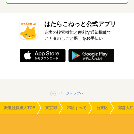
はたらこねっと公式アプリ
充実の検索機能と便利な通知機能で
アナタのしごと探しをお手伝い！
ページトップへ
派遣社員求人TOP
東京都
23区すべて
台東区
都営大江