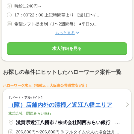
時給1,240円～
17：00‾22：00 上記時間帯より 【週1日〜/...
希望シフト提出制（1〜2週間毎） ●平日の...
もっと見る
求人詳細を見る
お探しの条件にヒットしたハローワーク案件一覧
ハローワーク求人（掲載元：大阪東公共職業安定所）
パート・アルバイト
（障）店舗内外の清掃／近江八幡エリア
株式会社 関西みらい銀行
滋賀県近江八幡市 / 株式会社関西みらい銀行 八幡駅前支店
206,800円〜206,800円 ※フルタイム求人の場合は月額（換算額）、パート求人の場合は時間額を表示しています。