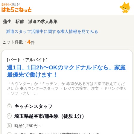
蒲生 駅前 派遣の求人募集
派遣スタッフ活躍中に関する求人情報を見てみる
4
ヒット件数：
件
[パート・アルバイト]
週1日、1日2h〜OKのマクドナルドなら、家庭
最優先で働けます！
「カウンター」か「キッチン」か 希望がある方は面接で教えてくだ
さい◎ ◆カウンタースタッフ ・レジでの接客、注文 ・ドリンク作り
・ソフトクリー...
キッチンスタッフ
埼玉県越谷市/蒲生駅（徒歩 1分）
時給1,250円～