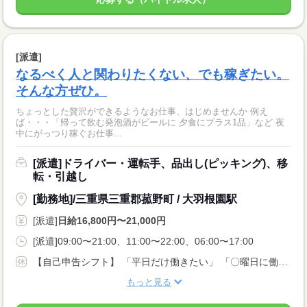
[派遣]
なるべく人と関わりたくない、でも稼ぎたい。
そんな方ぜひ。
ちょっとした贅沢ができるようなお仕事、はじめませんか 例え
ば・・・「帰って飲む発泡酒がビールに 夕食にプラス1品」など 夜
中にがっつり稼ぐお仕事...
[派遣]ドライバー・運転手、品出し(ピッキング)、移
転・引越し
[勤務地]/三重県三重郡菰野町 / 大羽根園駅
[派遣]
日給16,800円〜21,000円
[派遣]09:00〜21:00、11:00〜22:00、06:00〜17:00
【自己申告シフト】 「平日だけ働きたい」 「〇曜日に働きたい」 など、働き方は自分で選べます。 曜日・時間についてのご希望も 面談の際に教えてくださいね。 ※こちらは中型以上のお仕事の例です
もっと見る