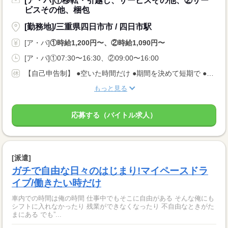
[ア・パ]①移転・引越し、サービスその他、②サー
ビスその他、梱包
[勤務地]/三重県四日市市 / 四日市駅
[ア・パ]
①時給1,200円〜、②時給1,090円〜
[ア・パ]①07:30〜16:30、②09:00〜16:00
【自己申告制】 ●空いた時間だけ ●期間を決めて短期で ●週3日でバランスよく ◎仕事は毎日あります！ 入りたい時に入って、休みたい時に休む♪ ★安定してお仕事あり AMのみ/PMのみもOK♪
もっと見る
応募する（バイトル求人）
[派遣]
ガチで自由な日々のはじまり!マイペースドラ
イブ/働きたい時だけ
車内での時間は俺の時間 仕事中でもそこに自由がある そんな俺にも
シフトに入れなかったり 残業ができなくなったり 不自由なときがた
まにある でも”...