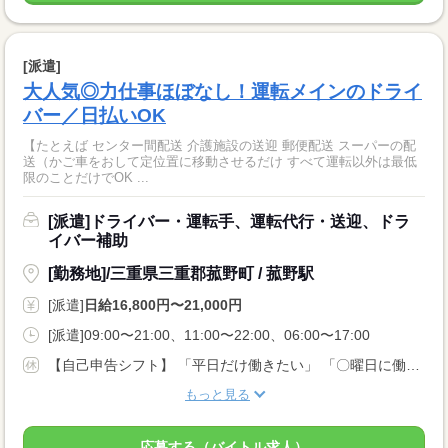
[派遣]
大人気◎力仕事ほぼなし！運転メインのドライ
バー／日払いOK
【たとえば センター間配送 介護施設の送迎 郵便配送 スーパーの配
送（かご車をおして定位置に移動させるだけ すべて運転以外は最低
限のことだけでOK ...
[派遣]ドライバー・運転手、運転代行・送迎、ドラ
イバー補助
[勤務地]/三重県三重郡菰野町 / 菰野駅
[派遣]
日給16,800円〜21,000円
[派遣]09:00〜21:00、11:00〜22:00、06:00〜17:00
【自己申告シフト】 「平日だけ働きたい」 「〇曜日に働きたい」 など、働き方は自分で選べます。 曜日・時間についてのご希望も 面談の際に教えてくださいね。 ※こちらは中型以上のお仕事の例です
もっと見る
応募する（バイトル求人）