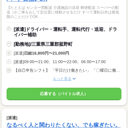
【たとえば センター間配送 介護施設の送迎 郵便配送 スーパーの配
送（かご車をおして定位置に移動させるだけ すべて運転以外は最低
限のことだけでOK ...
[派遣]ドライバー・運転手、運転代行・送迎、ドラ
イバー補助
[勤務地]/三重県三重郡菰野町
[派遣]
日給16,800円〜21,000円
[派遣]09:00〜21:00、11:00〜22:00、06:00〜17:00
【自己申告シフト】 「平日だけ働きたい」 「〇曜日に働きたい」 など、働き方は自分で選べます。 曜日・時間についてのご希望も 面談の際に教えてくださいね。 ※こちらは中型以上のお仕事の例です
もっと見る
応募する（バイトル求人）
[派遣]
なるべく人と関わりたくない、でも稼ぎたい。