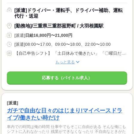
[派遣]ドライバー・運転手、ドライバー補助、運転
代行・送迎
[勤務地]/三重県三重郡菰野町 / 大羽根園駅
[派遣]
日給16,800円〜21,000円
[派遣]08:00〜17:00、09:00〜18:00、22:00〜10:00
【自己申告シフト】 「土日休みで働きたい」 「〇曜日だけ働きたい」 働きたい日は事前に選べます。 お休み希望の曜日・時間についても 面談の際に教えてくださいね。 ※こちらは中型以上のお仕事の例です
もっと見る
応募する（バイトル求人）
[派遣]
ガチで自由な日々のはじまり!マイペースドラ
イブ/働きたい時だけ
車内での時間は俺の時間 仕事中でもそこに自由がある そんな俺にも
シフトに入れなかったり 残業ができなくなったり 不自由なときがた