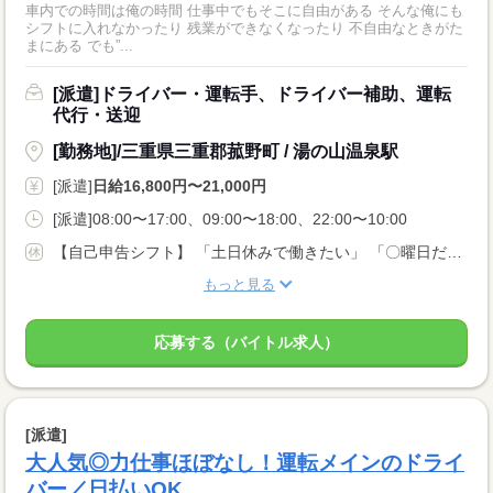
車内での時間は俺の時間 仕事中でもそこに自由がある そんな俺にも
シフトに入れなかったり 残業ができなくなったり 不自由なときがた
まにある でも”...
[派遣]ドライバー・運転手、ドライバー補助、運転
代行・送迎
[勤務地]/三重県三重郡菰野町 / 湯の山温泉駅
[派遣]
日給16,800円〜21,000円
[派遣]08:00〜17:00、09:00〜18:00、22:00〜10:00
【自己申告シフト】 「土日休みで働きたい」 「〇曜日だけ働きたい」 働きたい日は事前に選べます。 お休み希望の曜日・時間についても 面談の際に教えてくださいね。 ※こちらは中型以上のお仕事の例です
もっと見る
応募する（バイトル求人）
[派遣]
大人気◎力仕事ほぼなし！運転メインのドライ
バー／日払いOK