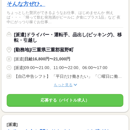
そんな方ぜひ。
ちょっとした贅沢ができるようなお仕事、はじめませんか 例え
ば・・・「帰って飲む発泡酒がビールに 夕食にプラス1品」など 夜
中にがっつり稼ぐお仕事...
[派遣]ドライバー・運転手、品出し(ピッキング)、移
転・引越し
[勤務地]/三重県三重郡菰野町
[派遣]
日給16,800円〜21,000円
[派遣]09:00〜21:00、11:00〜22:00、06:00〜17:00
【自己申告シフト】 「平日だけ働きたい」 「〇曜日に働きたい」 など、働き方は自分で選べます。 曜日・時間についてのご希望も 面談の際に教えてくださいね。 ※こちらは中型以上のお仕事の例です
もっと見る
応募する（バイトル求人）
[派遣]