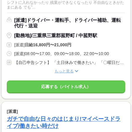
シフトに入れなかったり 残業ができなくなったり 不自由なときがた
まにある でも”...
[派遣]ドライバー・運転手、ドライバー補助、運転
代行・送迎
[勤務地]/三重県三重郡菰野町 / 中菰野駅
[派遣]
日給16,800円〜21,000円
[派遣]08:00〜17:00、09:00〜18:00、22:00〜10:00
【自己申告シフト】 「土日休みで働きたい」 「〇曜日だけ働きたい」 働きたい日は事前に選べます。 お休み希望の曜日・時間についても 面談の際に教えてくださいね。 ※こちらは中型以上のお仕事の例です
もっと見る
応募する（バイトル求人）
[派遣]
ガチで自由な日々のはじまり!マイペースドラ
イブ/働きたい時だけ