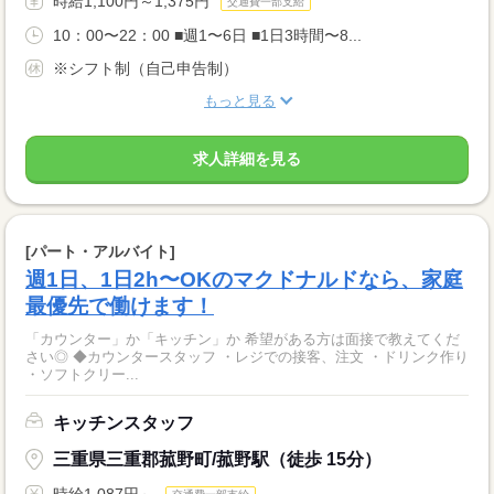
時給1,100円～1,375円
交通費一部支給
10：00〜22：00 ■週1〜6日 ■1日3時間〜8...
※シフト制（自己申告制）
もっと見る
求人詳細を見る
[パート・アルバイト]
週1日、1日2h〜OKのマクドナルドなら、家庭
最優先で働けます！
「カウンター」か「キッチン」か 希望がある方は面接で教えてくだ
さい◎ ◆カウンタースタッフ ・レジでの接客、注文 ・ドリンク作り
・ソフトクリー...
キッチンスタッフ
三重県三重郡菰野町/菰野駅（徒歩 15分）
時給1,087円～