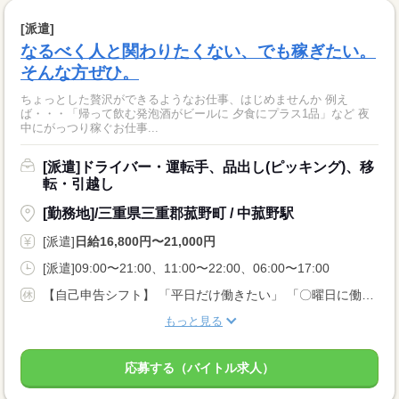
[派遣]
なるべく人と関わりたくない、でも稼ぎたい。
そんな方ぜひ。
ちょっとした贅沢ができるようなお仕事、はじめませんか 例え
ば・・・「帰って飲む発泡酒がビールに 夕食にプラス1品」など 夜
中にがっつり稼ぐお仕事...
[派遣]ドライバー・運転手、品出し(ピッキング)、移
転・引越し
[勤務地]/三重県三重郡菰野町 / 中菰野駅
[派遣]
日給16,800円〜21,000円
[派遣]09:00〜21:00、11:00〜22:00、06:00〜17:00
【自己申告シフト】 「平日だけ働きたい」 「〇曜日に働きたい」 など、働き方は自分で選べます。 曜日・時間についてのご希望も 面談の際に教えてくださいね。 ※こちらは中型以上のお仕事の例です
もっと見る
応募する（バイトル求人）