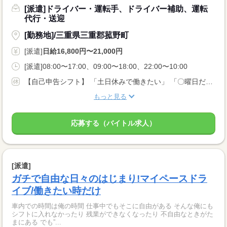
[派遣]ドライバー・運転手、ドライバー補助、運転
代行・送迎
[勤務地]/三重県三重郡菰野町
[派遣]
日給16,800円〜21,000円
[派遣]08:00〜17:00、09:00〜18:00、22:00〜10:00
【自己申告シフト】 「土日休みで働きたい」 「〇曜日だけ働きたい」 働きたい日は事前に選べます。 お休み希望の曜日・時間についても 面談の際に教えてくださいね。 ※こちらは中型以上のお仕事の例です
もっと見る
応募する（バイトル求人）
[派遣]
ガチで自由な日々のはじまり!マイペースドラ
イブ/働きたい時だけ
車内での時間は俺の時間 仕事中でもそこに自由がある そんな俺にも
シフトに入れなかったり 残業ができなくなったり 不自由なときがた
まにある でも”...