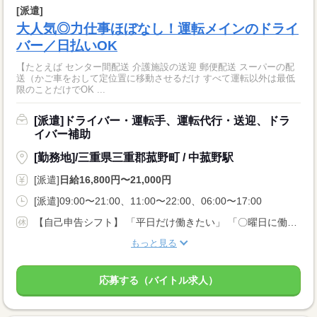
[派遣]
大人気◎力仕事ほぼなし！運転メインのドライ
バー／日払いOK
【たとえば センター間配送 介護施設の送迎 郵便配送 スーパーの配
送（かご車をおして定位置に移動させるだけ すべて運転以外は最低
限のことだけでOK ...
[派遣]ドライバー・運転手、運転代行・送迎、ドラ
イバー補助
[勤務地]/三重県三重郡菰野町 / 中菰野駅
[派遣]
日給16,800円〜21,000円
[派遣]09:00〜21:00、11:00〜22:00、06:00〜17:00
【自己申告シフト】 「平日だけ働きたい」 「〇曜日に働きたい」 など、働き方は自分で選べます。 曜日・時間についてのご希望も 面談の際に教えてくださいね。 ※こちらは中型以上のお仕事の例です
もっと見る
応募する（バイトル求人）