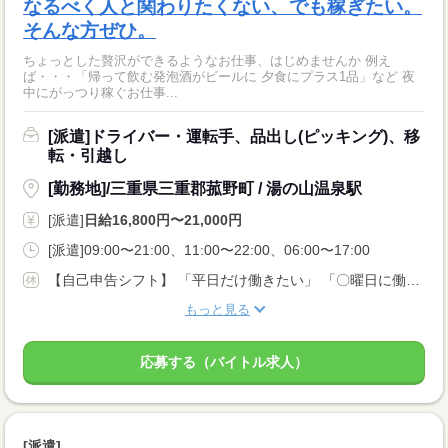
なるべく人と関わりたくない、でも稼ぎたい。
そんな方ぜひ。
ちょっとした贅沢ができるようなお仕事、はじめませんか 例え
ば・・・「帰って飲む発泡酒がビールに 夕食にプラス1品」など 夜
中にがっつり稼ぐお仕事...
[派遣]ドライバー・運転手、品出し(ピッキング)、移
転・引越し
[勤務地]/三重県三重郡菰野町 / 湯の山温泉駅
[派遣]
日給16,800円〜21,000円
[派遣]09:00〜21:00、11:00〜22:00、06:00〜17:00
【自己申告シフト】 「平日だけ働きたい」 「〇曜日に働きたい」 など、働き方は自分で選べます。 曜日・時間についてのご希望も 面談の際に教えてくださいね。 ※こちらは中型以上のお仕事の例です
もっと見る
応募する（バイトル求人）
[派遣]