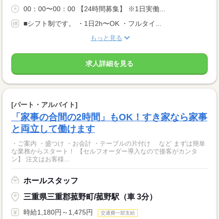
00：00〜00：00 【24時間募集】 ※1日実働...
■シフト制です。 ・1日2h〜OK ・フルタイ...
もっと見る
求人詳細を見る
[パート・アルバイト]
「家事の合間の2時間」もOK！すき家なら家事
と両立して働けます
・ご案内 ・盛つけ ・お会計 ・テーブルの片付け など まずは簡単
な業務からスタート！ 【セルフオーダー導入なので接客がカンタ
ン】 注文はお客様...
ホールスタッフ
三重県三重郡菰野町/菰野駅（車 3分）
時給1,180円～1,475円
交通費一部支給