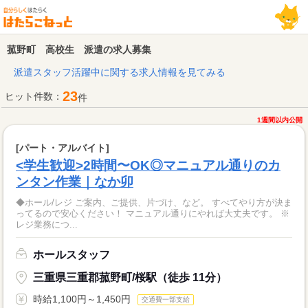
菰野町 高校生 派遣の求人募集
派遣スタッフ活躍中に関する求人情報を見てみる
23
ヒット件数：
件
1週間以内公開
[パート・アルバイト]
<学生歓迎>2時間〜OK◎マニュアル通りのカ
ンタン作業｜なか卯
◆ホール/レジ ご案内、ご提供、片づけ、など。 すべてやり方が決ま
ってるので安心ください！ マニュアル通りにやれば大丈夫です。 ※
レジ業務につ...
ホールスタッフ
三重県三重郡菰野町/桜駅（徒歩 11分）
時給1,100円～1,450円
交通費一部支給