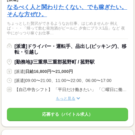
なるべく人と関わりたくない、でも稼ぎたい。
そんな方ぜひ。
ちょっとした贅沢ができるようなお仕事、はじめませんか 例え
ば・・・「帰って飲む発泡酒がビールに 夕食にプラス1品」など 夜
中にがっつり稼ぐお仕事...
[派遣]ドライバー・運転手、品出し(ピッキング)、移
転・引越し
[勤務地]/三重県三重郡菰野町 / 菰野駅
[派遣]
日給16,800円〜21,000円
[派遣]09:00〜21:00、11:00〜22:00、06:00〜17:00
【自己申告シフト】 「平日だけ働きたい」 「〇曜日に働きたい」 など、働き方は自分で選べます。 曜日・時間についてのご希望も 面談の際に教えてくださいね。 ※こちらは中型以上のお仕事の例です
もっと見る
応募する（バイトル求人）