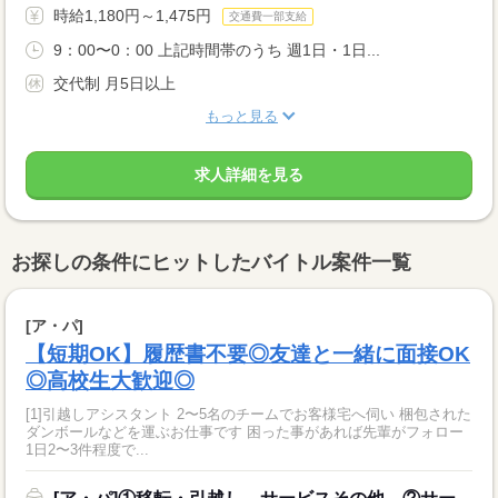
時給1,180円～1,475円
交通費一部支給
9：00〜0：00 上記時間帯のうち 週1日・1日...
交代制 月5日以上
もっと見る
求人詳細を見る
お探しの条件にヒットしたバイトル案件一覧
[ア・パ]
【短期OK】履歴書不要◎友達と一緒に面接OK
◎高校生大歓迎◎
[1]引越しアシスタント 2〜5名のチームでお客様宅へ伺い 梱包された
ダンボールなどを運ぶお仕事です 困った事があれば先輩がフォロー
1日2〜3件程度で...