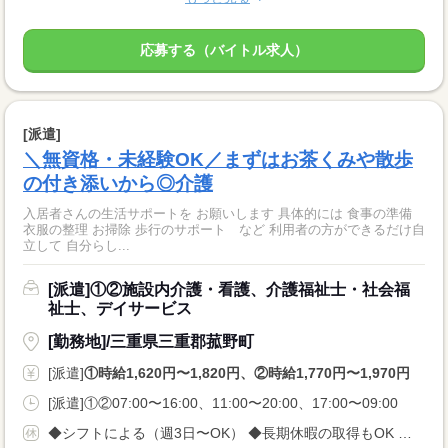
応募する（バイトル求人）
[派遣]
＼無資格・未経験OK／まずはお茶くみや散歩
の付き添いから◎介護
入居者さんの生活サポートを お願いします 具体的には 食事の準備
衣服の整理 お掃除 歩行のサポート など 利用者の方ができるだけ自
立して 自分らし...
[派遣]①②施設内介護・看護、介護福祉士・社会福
祉士、デイサービス
[勤務地]/三重県三重郡菰野町
[派遣]
①時給1,620円〜1,820円、②時給1,770円〜1,970円
[派遣]①②07:00〜16:00、11:00〜20:00、17:00〜09:00
◆シフトによる（週3日〜OK） ◆長期休暇の取得もOK 勤務曜日、休み希望はお気軽にご相談ください やむを得ない急なお休みにも理解のある職場です