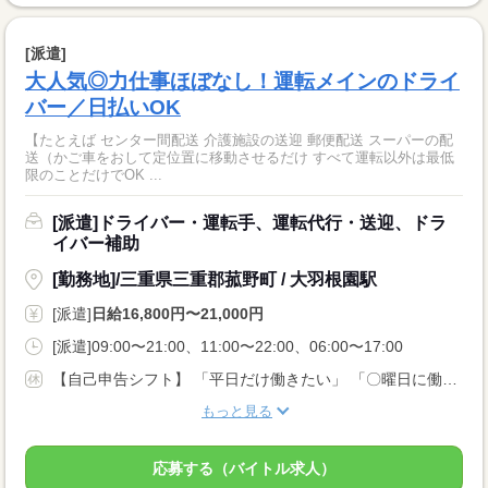
[派遣]
大人気◎力仕事ほぼなし！運転メインのドライ
バー／日払いOK
【たとえば センター間配送 介護施設の送迎 郵便配送 スーパーの配
送（かご車をおして定位置に移動させるだけ すべて運転以外は最低
限のことだけでOK ...
[派遣]ドライバー・運転手、運転代行・送迎、ドラ
イバー補助
[勤務地]/三重県三重郡菰野町 / 大羽根園駅
[派遣]
日給16,800円〜21,000円
[派遣]09:00〜21:00、11:00〜22:00、06:00〜17:00
【自己申告シフト】 「平日だけ働きたい」 「〇曜日に働きたい」 など、働き方は自分で選べます。 曜日・時間についてのご希望も 面談の際に教えてくださいね。 ※こちらは中型以上のお仕事の例です
もっと見る
応募する（バイトル求人）