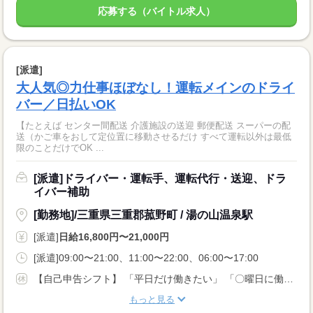
応募する（バイトル求人）
[派遣]
大人気◎力仕事ほぼなし！運転メインのドライ
バー／日払いOK
【たとえば センター間配送 介護施設の送迎 郵便配送 スーパーの配
送（かご車をおして定位置に移動させるだけ すべて運転以外は最低
限のことだけでOK ...
[派遣]ドライバー・運転手、運転代行・送迎、ドラ
イバー補助
[勤務地]/三重県三重郡菰野町 / 湯の山温泉駅
[派遣]
日給16,800円〜21,000円
[派遣]09:00〜21:00、11:00〜22:00、06:00〜17:00
【自己申告シフト】 「平日だけ働きたい」 「〇曜日に働きたい」 など、働き方は自分で選べます。 曜日・時間についてのご希望も 面談の際に教えてくださいね。 ※こちらは中型以上のお仕事の例です
もっと見る