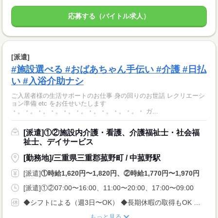
応募する（バイトル求人）
[派遣]
#施設選べる #おばあちゃん手伝い #介護 #日払
い #入浴介助ナシ
ご入居者様の生活サポートのお仕事 身の回りのお世話 レクリエーシ
ョン準備 etc をお任せいたします
・。・。・。・。・。・。・。・。・。・。・ ガ...
[派遣]①②施設内介護・看護、介護福祉士・社会福
祉士、デイサービス
[勤務地]/三重県三重郡菰野町 / 中菰野駅
[派遣]
①時給1,620円〜1,820円、②時給1,770円〜1,970円
[派遣]①②07:00〜16:00、11:00〜20:00、17:00〜09:00
◆シフトによる（週3日〜OK） ◆長期休暇の取得もOK 勤務曜日、休み希望はお気軽にご相談ください やむを得ない急なお休みにも理解のある職場です
もっと見る