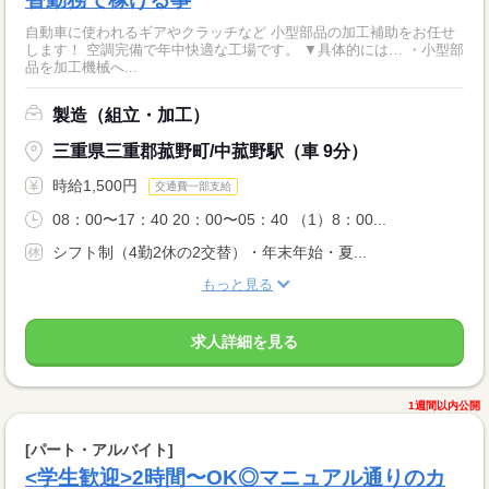
自動車に使われるギアやクラッチなど 小型部品の加工補助をお任せ
します！ 空調完備で年中快適な工場です。 ▼具体的には… ・小型部
品を加工機械へ...
製造（組立・加工）
三重県三重郡菰野町/中菰野駅（車 9分）
時給1,500円
交通費一部支給
08：00〜17：40 20：00〜05：40 （1）8：00...
シフト制（4勤2休の2交替）・年末年始・夏...
もっと見る
求人詳細を見る
1週間以内公開
[パート・アルバイト]
<学生歓迎>2時間〜OK◎マニュアル通りのカ