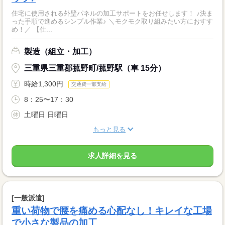
住宅に使用される外壁パネルの加工サポートをお任せします！ ♪決ま
った手順で進めるシンプル作業♪ ＼モクモク取り組みたい方におすす
め！／ 【仕...
製造（組立・加工）
三重県三重郡菰野町/菰野駅（車 15分）
時給1,300円
交通費一部支給
8：25〜17：30
土曜日 日曜日
もっと見る
求人詳細を見る
[一般派遣]
重い荷物で腰を痛める心配なし！キレイな工場
で小さな製品の加工