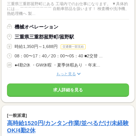
三重県三重郡菰野町にある 工場内でのお仕事になります。 ▼具体的
には… ￣￣￣￣￣￣￣￣ 自動車部品を扱います！ 検査機や洗浄機、
熱処理機へ 製...
機械オペレーション
三重県三重郡菰野町/菰野駅
時給1,350円～1,688円
交通費一部支給
08：00〜17：40／20：00〜05：40 ■2交替 ...
●4勤2休 ・GW休暇 ・夏季休暇あり ・年末...
もっと見る
求人詳細を見る
[一般派遣]
高時給1520円/カンタン作業/並べるだけ/未経験
OK/4勤2休