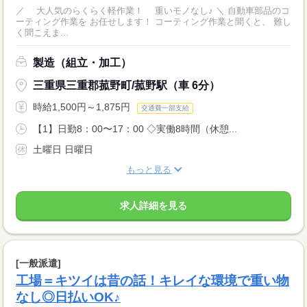
／ 大人気のらくらく軽作業！ 重いモノなし♪ ＼ 自動車部品のコ
ーティング作業を お任せします！ コーティング作業と聞くと、 難し
く聞こえま...
製造（組立・加工）
三重県三重郡菰野町/菰野駅（車 6分）
時給1,500円～1,875円
交通費一部支給
【1】日勤8：00〜17：00 ◇実働8時間（休憩...
土曜日 日曜日
もっと見る
求人詳細を見る
[一般派遣]
工場＝キツイは昔の話！キレイな環境で重い物
なし◎日払いOK♪