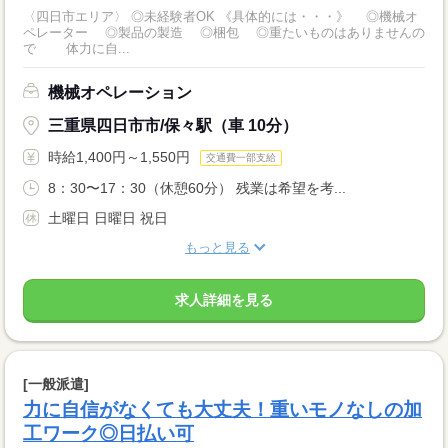
〈四日市エリア〉 ◎未経験者OK 《具体的には・・・》 ◎機械オ
ペレーター ◎製品の製造 ◎梱包 ◎重たいものはありませんの
で 体力に自...
機械オペレーション
三重県四日市市/保々駅（車 10分）
時給1,400円～1,550円
交通費一部支給
8：30〜17：30（休憩60分） 残業は希望を考...
土曜日 日曜日 祝日
もっと見る
求人詳細を見る
[一般派遣]
力に自信がなくても大丈夫！重いモノなしの加
工ワーク◎日払い可