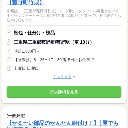
【菰野町竹成】
今回は、【三重郡菰野町竹成】で 《梱包スタッフ》の募集となりま
す♪ ハウスメーカーの工場で住宅用の部品など造っている部署でのお
仕事になります...
梱包・仕分け・検品
三重県三重郡菰野町/菰野駅（車 10分）
時給1,300円～
【昼勤務】8：25〜17：30 週 5日のお仕事で...
土曜日 日曜日
もっと見る
求人詳細を見る
[一般派遣]
【かる〜い部品のかんたん組付け！】│夏でも