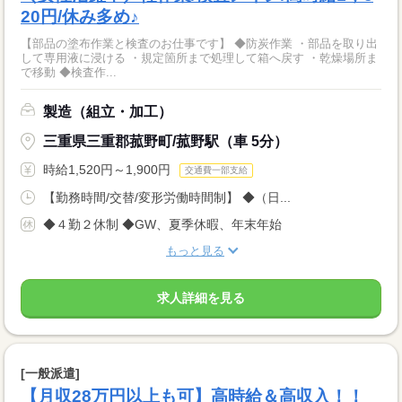
20円/休み多め♪
【部品の塗布作業と検査のお仕事です】 ◆防炭作業 ・部品を取り出
して専用液に浸ける ・規定箇所まで処理して箱へ戻す ・乾燥場所ま
で移動 ◆検査作...
製造（組立・加工）
三重県三重郡菰野町/菰野駅（車 5分）
時給1,520円～1,900円
交通費一部支給
【勤務時間/交替/変形労働時間制】 ◆（日...
◆４勤２休制 ◆GW、夏季休暇、年末年始
もっと見る
求人詳細を見る
[一般派遣]
【月収28万円以上も可】高時給＆高収入！！