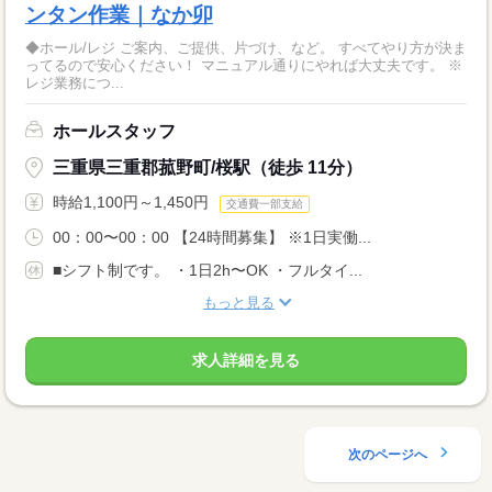
ンタン作業｜なか卯
◆ホール/レジ ご案内、ご提供、片づけ、など。 すべてやり方が決ま
ってるので安心ください！ マニュアル通りにやれば大丈夫です。 ※
レジ業務につ...
ホールスタッフ
三重県三重郡菰野町/桜駅（徒歩 11分）
時給1,100円～1,450円
交通費一部支給
00：00〜00：00 【24時間募集】 ※1日実働...
■シフト制です。 ・1日2h〜OK ・フルタイ...
もっと見る
求人詳細を見る
次のページへ