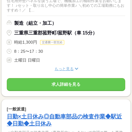
住宅用外壁パネルを扱う工場で、機械加工の補助作業をお願いしま
す！ ♪セット・取り出し中心の簡単作業♪ ＼初めての工場勤務にもお
すすめ！／ 【...
製造（組立・加工）
三重県三重郡菰野町/菰野駅（車 15分）
時給1,300円
交通費一部支給
8：25〜17：30
土曜日 日曜日
もっと見る
求人詳細を見る
[一般派遣]
日勤×土日休み◎自動車部品の検査作業◆駅近
◆日勤◆土日休み