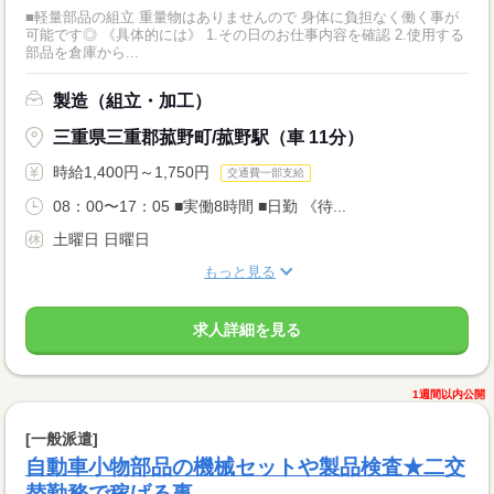
■軽量部品の組立 重量物はありませんので 身体に負担なく働く事が
可能です◎ 《具体的には》 1.その日のお仕事内容を確認 2.使用する
部品を倉庫から...
製造（組立・加工）
三重県三重郡菰野町/菰野駅（車 11分）
時給1,400円～1,750円
交通費一部支給
08：00〜17：05 ■実働8時間 ■日勤 《待...
土曜日 日曜日
もっと見る
求人詳細を見る
1週間以内公開
[一般派遣]
自動車小物部品の機械セットや製品検査★二交
替勤務で稼げる事