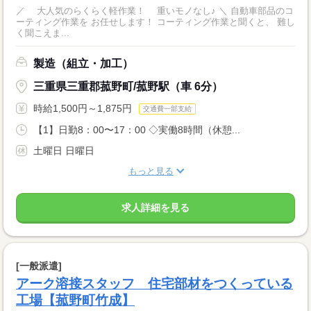
／ 大人気のらくらく軽作業！ 重いモノなし♪ ＼ 自動車部品のコ
ーティング作業を お任せします！ コーティング作業と聞くと、 難し
く聞こえま...
製造（組立・加工）
三重県三重郡菰野町/菰野駅（車 6分）
時給1,500円～1,875円
交通費一部支給
【1】日勤8：00〜17：00 ◇実働8時間（休憩...
土曜日 日曜日
もっと見る
求人詳細を見る
[一般派遣]
アーク溶接スタッフ 住宅部材をつくっている
工場【菰野町竹成】