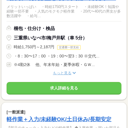
メリットいっぱい ・時給1750円スタート ・未経験OK！知識や
経験一切不要 ・人気のモクモク軽作業 ・20代〜40代の男女が多
数活躍中 ・給与...
梱包・仕分け・検品
三重県いなべ市/梅戸井駅（車 5分）
時給1,750円～2,187円
交通費一部支給
・8：30〜17：00 ・19：00〜翌3：30 ※交代...
※4勤2休 他、年末年始・夏季休暇・ＧＷ...
もっと見る
求人詳細を見る
[一般派遣]
軽作業＋入力/未経験OK/土日休み/長期安定
【部品のチェック・入力などの軽作業】 ◆入庫作業 ・届いた部品を