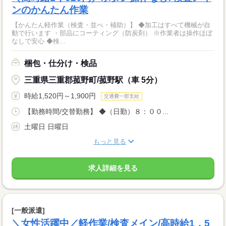
ンのかんたん作業
【かんたん軽作業（検査・並べ・補助）】 ◆加工はすべて機械が自
動で行います ・部品にコーティング（防炭剤） ※作業者は操作ほぼ
なしで安心 ◆検...
梱包・仕分け・検品
三重県三重郡菰野町/菰野駅（車 5分）
時給1,520円～1,900円
交通費一部支給
【勤務時間/交替勤務】 ◆（日勤）８：００...
土曜日 日曜日
もっと見る
求人詳細を見る
[一般派遣]
＼女性活躍中／軽作業/検査メイン/高時給1，5