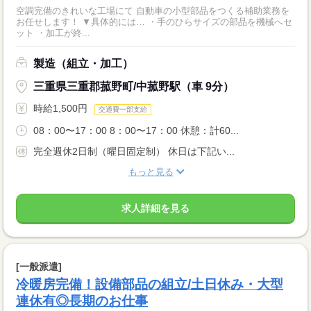
空調完備のきれいな工場にて 自動車の小型部品をつくる補助業務を
お任せします！ ▼具体的には… ・手のひらサイズの部品を機械へセ
ット ・加工が終...
製造（組立・加工）
三重県三重郡菰野町/中菰野駅（車 9分）
時給1,500円
交通費一部支給
08：00〜17：00 8：00〜17：00 休憩：計60...
完全週休2日制（曜日固定制） 休日は下記い...
もっと見る
求人詳細を見る
[一般派遣]
冷暖房完備！設備部品の組立/土日休み・大型
連休有◎長期のお仕事