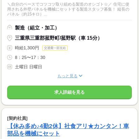
＼自分のペースでコツコツ取り組める製造のオシゴト☆／ 住宅に使
用される外壁パネルを機械にセットする製造スタッフ募集！ 縦長の
パネル（約15キロ）...
製造（組立・加工）
三重県三重郡菰野町/菰野駅（車 15分）
時給1,300円
交通費一部支給
8：25〜17：30
土曜日 日曜日
もっと見る
求人詳細を見る
[契約社員]
【休み多め♪4勤2休】社食アリ★カンタン！車
部品を機械にセット