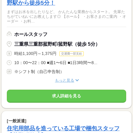
野駅から徒歩5分！
まずはお水を出したりなど、 かんたんな業務からスタート。 先輩た
ちがていねいにお教えします◎ 【ホール】 ・お客さまのご案内 ・オ
ーダー ・お料...
ホールスタッフ
三重県三重郡菰野町/菰野駅（徒歩 5分）
時給1,100円～1,375円
交通費一部支給
10：00〜22：00 ■週1〜6日 ■1日3時間〜8...
※シフト制（自己申告制）
もっと見る
求人詳細を見る
[一般派遣]
住宅用部品を造っている工場で梱包スタッフ