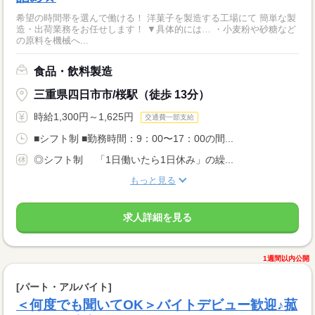
希望の時間帯を選んで働ける！ 洋菓子を製造する工場にて 簡単な製
造・出荷業務をお任せします！ ▼具体的には… ・小麦粉や砂糖など
の原料を機械へ...
食品・飲料製造
三重県四日市市/桜駅（徒歩 13分）
時給1,300円～1,625円
交通費一部支給
■シフト制 ■勤務時間：9：00〜17：00の間...
◎シフト制 「1日働いたら1日休み」の繰...
もっと見る
求人詳細を見る
1週間以内公開
[パート・アルバイト]
＜何度でも聞いてOK＞バイトデビュー歓迎♪菰