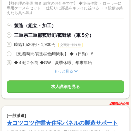
【熱処理の準備 検査 組立のお仕事です】 ◆準備作業 ・ローラーに
専用ケースをセット ・仕切りに部品をキレイに並べる ・３段積み終
えたら奥へ流す ...
製造（組立・加工）
三重県三重郡菰野町/菰野駅（車 5分）
時給1,520円～1,900円
交通費一部支給
【勤務時間/変形労働時間制】 ◆（日勤）８...
◆４勤２休制 ◆GW、夏季休暇、年末年始
もっと見る
求人詳細を見る
1週間以内公開
[一般派遣]
★コツコツ作業★住宅パネルの製造サポート