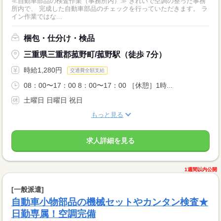
≪自動車部品の検査作業（事務所内）≫ きれいで空調の整った事務
所内で、 完成した自動車部品のチェックを行っていただきます。 ラ
イン作業ではな...
梱包・仕分け・検品
三重県三重郡菰野町/菰野駅（徒歩 7分）
時給1,280円
交通費全額支給
08：00〜17：00 8：00〜17：00 ［休憩］1時...
土曜日 日曜日 祝日
もっと見る
求人詳細を見る
1週間以内公開
[一般派遣]
自動車小物部品の機械セットやカンタン検査★
日勤専属！空調完備