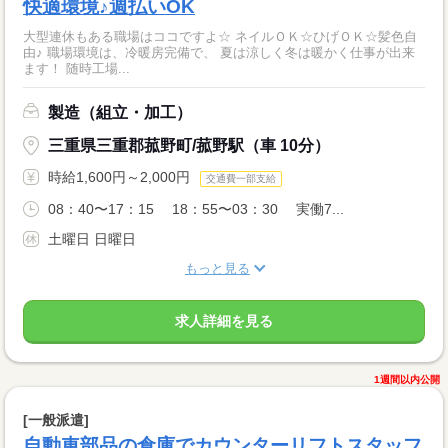
快適環境♪週払いOK
大型連休もある職場はココですよ☆ ネイルＯＫ☆ひげＯＫ☆髪色自
由♪ 職場環境は、冷暖房完備で、 夏は涼しく冬は暖かく仕事が出来
ます！ 随時工場...
製造（組立・加工）
三重県三重郡菰野町/菰野駅（車 10分）
時給1,600円～2,000円
交通費一部支給
08：40〜17：15 18：55〜03：30 実働7...
土曜日 日曜日
もっと見る
求人詳細を見る
1週間以内公開
[一般派遣]
自動車部品の倉庫でカウンターリフトスタッフ