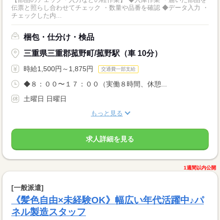
伝票と照らし合わせてチェック ・数量や品番を確認 ◆データ入力 ・
チェックした内...
梱包・仕分け・検品
三重県三重郡菰野町/菰野駅（車 10分）
時給1,500円～1,875円
交通費一部支給
◆８：００〜１７：００（実働８時間、休憩...
土曜日 日曜日
もっと見る
求人詳細を見る
1週間以内公開
[一般派遣]
《髪色自由×未経験OK》幅広い年代活躍中♪パ
ネル製造スタッフ