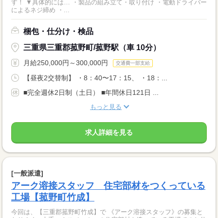
す！ ▼具体的には… ・製品の組み立て・取り付け ・電動ドライバー
によるネジ締め ・...
梱包・仕分け・検品
三重県三重郡菰野町/菰野駅（車 10分）
月給250,000円～300,000円
交通費一部支給
【昼夜2交替制】 ・8：40〜17：15、 ・18：...
■完全週休2日制（土日） ■年間休日121日 ...
もっと見る
求人詳細を見る
[一般派遣]
アーク溶接スタッフ 住宅部材をつくっている
工場【菰野町竹成】
今回は、【三重郡菰野町竹成】で 《アーク溶接スタッフ》の募集と