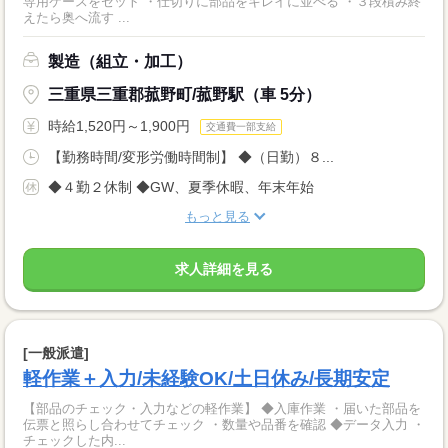
専用ケースをセット ・仕切りに部品をキレイに並べる ・３段積み終
えたら奥へ流す ...
製造（組立・加工）
三重県三重郡菰野町/菰野駅（車 5分）
時給1,520円～1,900円
交通費一部支給
【勤務時間/変形労働時間制】 ◆（日勤）８...
◆４勤２休制 ◆GW、夏季休暇、年末年始
もっと見る
求人詳細を見る
[一般派遣]
軽作業＋入力/未経験OK/土日休み/長期安定
【部品のチェック・入力などの軽作業】 ◆入庫作業 ・届いた部品を
伝票と照らし合わせてチェック ・数量や品番を確認 ◆データ入力 ・
チェックした内...