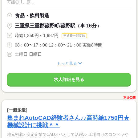
可能◎ 1、原...
食品・飲料製造
三重県三重郡菰野町/菰野駅（車 16分）
時給1,350円～1,687円
交通費一部支給
08：00〜17：00 12：00〜21：00 実働8時間
土曜日 日曜日
もっと見る
求人詳細を見る
本日公開
[一般派遣]
集まれAutoCAD経験者さん♪♪高時給1750円★
機械設計に挑戦＾＾
地元密着♪ 安定企業でCADオペとして活躍♪♪ 工場向けのコンベヤや