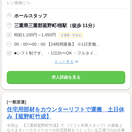
レジ業務につ...
ホールスタッフ
三重県三重郡菰野町/桜駅（徒歩 11分）
時給1,100円～1,450円
交通費一部支給
00：00〜00：00 【24時間募集】 ※1日実働...
■シフト制です。 ・1日2h〜OK ・フルタイ...
もっと見る
求人詳細を見る
[一般派遣]
住宅用部材をカウンターリフトで運搬 土日休
み【菰野町竹成】
今回は、【三重郡菰野町竹成】で 《リフト作業スタッフ》の募集と
なります♪ ハウスメーカーの住宅部材をつくっている工場でのお仕事