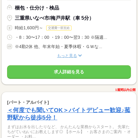
梱包・仕分け・検品
三重県いなべ市/梅戸井駅（車 5分）
時給1,600円～
交通費一部支給
・8：30〜17：00 ・19：00〜翌3：30 ※隔週...
※4勤2休 他、年末年始・夏季休暇・ＧＷな...
もっと見る
求人詳細を見る
1週間以内公開
[パート・アルバイト]
＜何度でも聞いてOK＞バイトデビュー歓迎♪菰
野駅から徒歩5分！
まずはお水を出したりなど、 かんたんな業務からスタート。 先輩た
ちがていねいにお教えします◎ 【ホール】 ・お客さまのご案内 ・オ
ーダー ・お料...