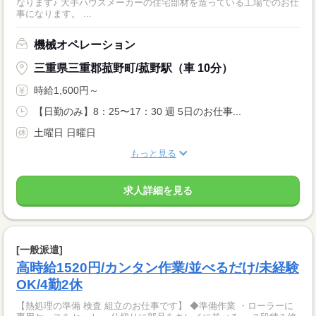
なります♪ 大手ハウスメーカーの住宅部材を造っている工場でのお仕
事になります。 ...
機械オペレーション
三重県三重郡菰野町/菰野駅（車 10分）
時給1,600円～
【日勤のみ】8：25〜17：30 週 5日のお仕事...
土曜日 日曜日
もっと見る
求人詳細を見る
[一般派遣]
高時給1520円/カンタン作業/並べるだけ/未経験
OK/4勤2休
【熱処理の準備 検査 組立のお仕事です】 ◆準備作業 ・ローラーに