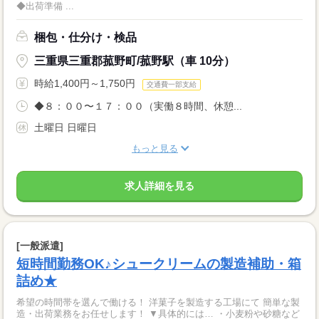
◆出荷準備 ...
梱包・仕分け・検品
三重県三重郡菰野町/菰野駅（車 10分）
時給1,400円～1,750円
交通費一部支給
◆８：００〜１７：００（実働８時間、休憩...
土曜日 日曜日
もっと見る
求人詳細を見る
[一般派遣]
短時間勤務OK♪シュークリームの製造補助・箱
詰め★
希望の時間帯を選んで働ける！ 洋菓子を製造する工場にて 簡単な製
造・出荷業務をお任せします！ ▼具体的には… ・小麦粉や砂糖など