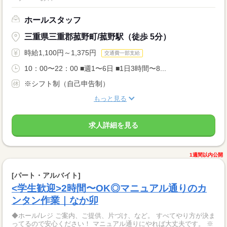
ホールスタッフ
三重県三重郡菰野町/菰野駅（徒歩 5分）
時給1,100円～1,375円
交通費一部支給
10：00〜22：00 ■週1〜6日 ■1日3時間〜8...
※シフト制（自己申告制）
もっと見る
求人詳細を見る
1週間以内公開
[パート・アルバイト]
<学生歓迎>2時間〜OK◎マニュアル通りのカ
ンタン作業｜なか卯
◆ホール/レジ ご案内、ご提供、片づけ、など。 すべてやり方が決ま
ってるので安心ください！ マニュアル通りにやれば大丈夫です。 ※