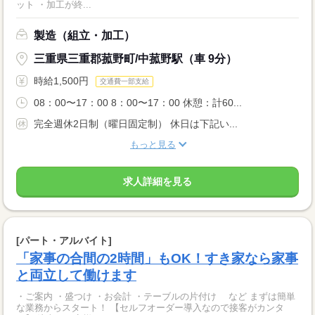
ット ・加工が終...
製造（組立・加工）
三重県三重郡菰野町/中菰野駅（車 9分）
時給1,500円
交通費一部支給
08：00〜17：00 8：00〜17：00 休憩：計60...
完全週休2日制（曜日固定制） 休日は下記い...
もっと見る
求人詳細を見る
[パート・アルバイト]
「家事の合間の2時間」もOK！すき家なら家事
と両立して働けます
・ご案内 ・盛つけ ・お会計 ・テーブルの片付け など まずは簡単
な業務からスタート！ 【セルフオーダー導入なので接客がカンタ