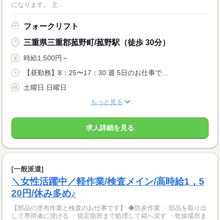
になります。 主...
フォークリフト
三重県三重郡菰野町/菰野駅（徒歩 30分）
時給1,500円～
【昼勤務】8：25〜17：30 週 5日のお仕事で...
土曜日 日曜日
もっと見る
求人詳細を見る
[一般派遣]
＼女性活躍中／軽作業/検査メイン/高時給1，5
20円/休み多め♪
【部品の塗布作業と検査のお仕事です】 ◆防炭作業 ・部品を取り出
して専用液に浸ける ・規定箇所まで処理して箱へ戻す ・乾燥場所ま