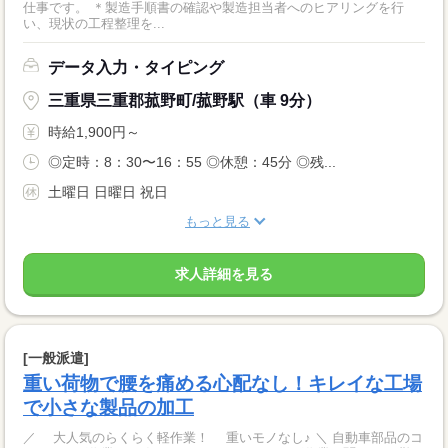
仕事です。 ＊製造手順書の確認や製造担当者へのヒアリングを行
い、現状の工程整理を...
データ入力・タイピング
三重県三重郡菰野町/菰野駅（車 9分）
時給1,900円～
◎定時：8：30〜16：55 ◎休憩：45分 ◎残...
土曜日 日曜日 祝日
もっと見る
求人詳細を見る
[一般派遣]
重い荷物で腰を痛める心配なし！キレイな工場
で小さな製品の加工
／ 大人気のらくらく軽作業！ 重いモノなし♪ ＼ 自動車部品のコ