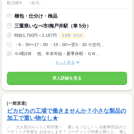
数活躍中 ・給与...
梱包・仕分け・検品
三重県いなべ市/梅戸井駅（車 5分）
時給1,750円～2,187円
交通費一部支給
・8：30〜17：00 ・19：00〜翌3：30 ※交代...
※4勤2休 他、年末年始・夏季休暇・ＧＷ...
もっと見る
求人詳細を見る
[一般派遣]
ピカピカの工場で働きませんか？小さな製品の
加工で重い物なし★
／ 大人気のらくらく軽作業！ 重いモノなし♪ ＼ 自動車部品のコ
ーティング作業を お任せします！ コーティング作業と聞くと、 難し