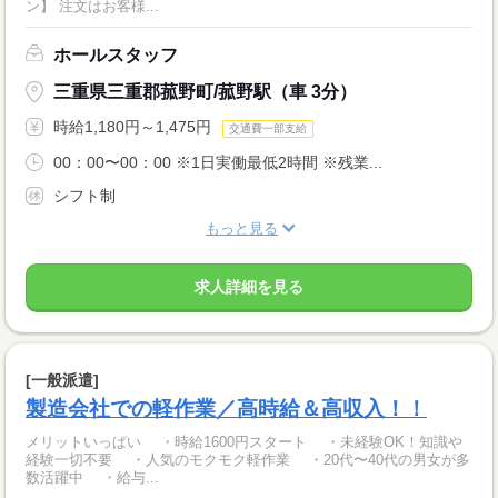
ン】 注文はお客様...
ホールスタッフ
三重県三重郡菰野町/菰野駅（車 3分）
時給1,180円～1,475円
交通費一部支給
00：00〜00：00 ※1日実働最低2時間 ※残業...
シフト制
もっと見る
求人詳細を見る
[一般派遣]
製造会社での軽作業／高時給＆高収入！！
メリットいっぱい ・時給1600円スタート ・未経験OK！知識や
経験一切不要 ・人気のモクモク軽作業 ・20代〜40代の男女が多
数活躍中 ・給与...