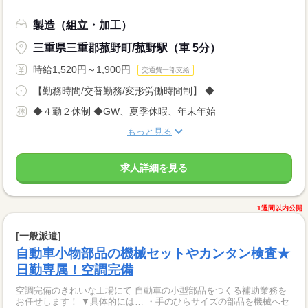
製造（組立・加工）
三重県三重郡菰野町/菰野駅（車 5分）
時給1,520円～1,900円
交通費一部支給
【勤務時間/交替勤務/変形労働時間制】 ◆...
◆４勤２休制 ◆GW、夏季休暇、年末年始
もっと見る
求人詳細を見る
1週間以内公開
[一般派遣]
自動車小物部品の機械セットやカンタン検査★
日勤専属！空調完備
空調完備のきれいな工場にて 自動車の小型部品をつくる補助業務を
お任せします！ ▼具体的には… ・手のひらサイズの部品を機械へセ