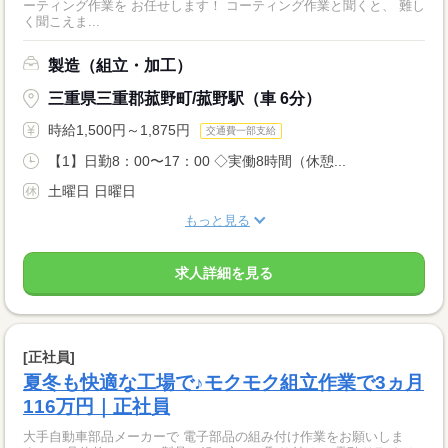
ーティング作業を お任せします！ コーティング作業と聞くと、 難し
く聞こえま...
製造（組立・加工）
三重県三重郡菰野町/菰野駅（車 6分）
時給1,500円～1,875円
交通費一部支給
【1】日勤8：00〜17：00 ◇実働8時間（休憩...
土曜日 日曜日
もっと見る
求人詳細を見る
[正社員]
夏冬も快適な工場で♪モクモク組立作業で3ヵ月
116万円｜正社員
大手自動車部品メーカーで 電子部品の組み付け作業をお願いしま