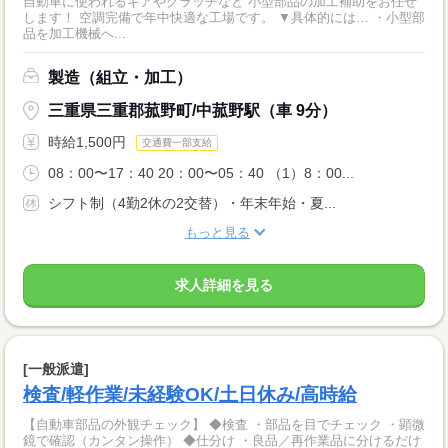
自動車に使われるギアやクラッチなど 小型部品の加工補助をお任せ
します！ 空調完備で年中快適な工場です。 ▼具体的には… ・小型部
品を加工機械へ...
製造（組立・加工）
三重県三重郡菰野町/中菰野駅（車 9分）
時給1,500円
交通費一部支給
08：00〜17：40 20：00〜05：40 （1）8：00...
シフト制（4勤2休の2交替）・年末年始・夏...
もっと見る
求人詳細を見る
[一般派遣]
検査/軽作業/未経験OK/土日休み/高時給
【自動車部品の外観チェック】 ◆検査 ・部品を目でチェック ・顕微
鏡で確認（カンタン操作） ◆仕分け ・良品／再作業品に分けるだけ