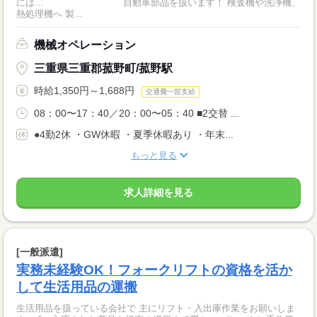
には… ￣￣￣￣￣￣￣￣ 自動車部品を扱います！ 検査機や洗浄機、
熱処理機へ 製...
機械オペレーション
三重県三重郡菰野町/菰野駅
時給1,350円～1,688円
交通費一部支給
08：00〜17：40／20：00〜05：40 ■2交替 ...
●4勤2休 ・GW休暇 ・夏季休暇あり ・年末...
もっと見る
求人詳細を見る
[一般派遣]
実務未経験OK！フォークリフトの資格を活か
して生活用品の運搬
生活用品を扱っている会社で 主にリフト・入出庫作業をお願いしま