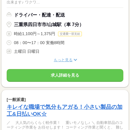
出来ます♪ ワクワ...
ドライバー・配達・配送
三重県四日市市/山城駅（車 7分）
時給1,100円～1,375円
交通費一部支給
08：00〜17：00 実働8時間
土曜日 日曜日
もっと見る
求人詳細を見る
[一般派遣]
キレイな職場で気分もアガる！小さい製品の加
工&日払いOK☆
／ 大人気のらくらく軽作業！ 重いモノなし♪ ＼ 自動車部品のコ
ーティング作業を お任せします！ コーティング作業と聞くと、 難し