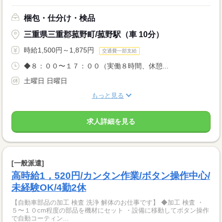
梱包・仕分け・検品
三重県三重郡菰野町/菰野駅（車 10分）
時給1,500円～1,875円
交通費一部支給
◆８：００〜１７：００（実働８時間、休憩...
土曜日 日曜日
もっと見る
求人詳細を見る
[一般派遣]
高時給1，520円/カンタン作業/ボタン操作中心/
未経験OK/4勤2休
【自動車部品の加工 検査 洗浄 解体のお仕事です】 ◆加工 検査 ・
５〜１０cm程度の部品を機材にセット ・設備に移動してボタン操作
で自動コーティン...