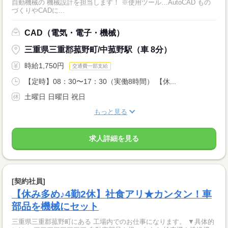
自動機械の 機械設計を担当します！ ※使用ツール…AutoCAD もの
づくりやCADに...
CAD（電気・電子・機械）
三重県三重郡菰野町/中菰野駅（車 8分）
時給1,750円
交通費一部支給
【定時】08：30〜17：30（実働8時間） 【休...
土曜日 日曜日 祝日
もっと見る
求人詳細を見る
[契約社員]
【休み多め♪4勤2休】社食アリ★カンタン！車
部品を機械にセット
三重県三重郡菰野町にある 工場内でのお仕事になります。 ▼具体的