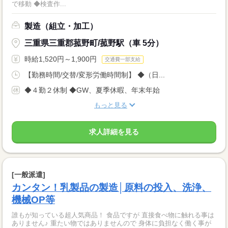
で移動 ◆検査作...
製造（組立・加工）
三重県三重郡菰野町/菰野駅（車 5分）
時給1,520円～1,900円
交通費一部支給
【勤務時間/交替/変形労働時間制】 ◆（日...
◆４勤２休制 ◆GW、夏季休暇、年末年始
もっと見る
求人詳細を見る
[一般派遣]
カンタン！乳製品の製造│原料の投入、洗浄、
機械OP等
誰もが知っている超人気商品！ 食品ですが 直接食べ物に触れる事は
ありません♪ 重たい物ではありませんので 身体に負担なく働く事が