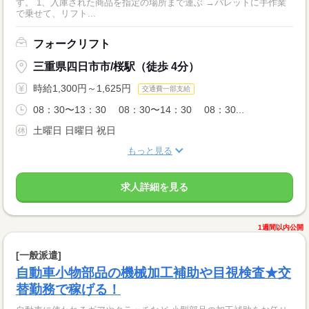
す。 1、入庫された商品を指定の場所まで運ぶ →パレットに手作業
で乗せて、リフト...
フォークリフト
三重県四日市市/桜駅（徒歩 4分）
時給1,300円～1,625円
交通費一部支給
08：30〜13：30 08：30〜14：30 08：30...
土曜日 日曜日 祝日
もっと見る
求人詳細を見る
1週間以内公開
[一般派遣]
自動車小物部品の機械加工補助や目視検査★交
替勤務で稼げる！