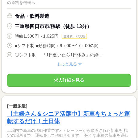
の原料を機械へ...
食品・飲料製造
三重県四日市市/桜駅（徒歩 13分）
時給1,300円～1,625円
交通費一部支給
■シフト制 ■勤務時間：9：00〜17：00の間...
◎シフト制 「1日働いたら1日休み」の繰...
もっと見る
求人詳細を見る
[一般派遣]
【主婦さん＆シニア活躍中】新車をちょっと運
転するだけ！土日休
工場内で新車の移動作業です♪ トレーラーから降ろされた新車を 指
定の場所まで、運転をして移動させます！ 色々な車種の新車を運転