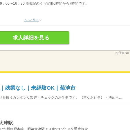
】09：00〜16：30 ※表記のうち実働6時間から7時間です。
もっと見る
求人詳細を見る
お仕事No
｜残業なし｜未経験OK｜菊池市
を扱うカンタンな製造・チェックのお仕事です。 【主なお仕事】 ・決めら...
大津駅
R九州豊肥本線 肥後大津駅より車で15分 ※交通費規定...