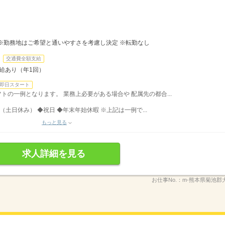
※勤務地はご希望と通いやすさを考慮し決定 ※転勤なし
交通費全額支給
昇給あり（年1回）
即日スタート
シフトの一例となります。 業務上必要がある場合や 配属先の都合...
（土日休み） ◆祝日 ◆年末年始休暇 ※上記は一例で...
もっと見る
求人詳細を見る
お仕事No.：
m-熊本県菊池郡大