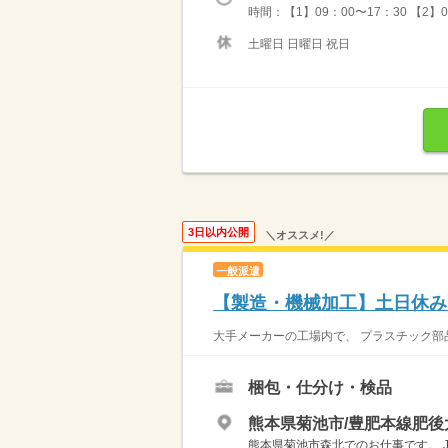
時間：【1】09：00〜17：30 【2
土曜日 日曜日 祝日
3日以内公開
＼オススメ!／
一般派遣
【製造・機械加工】土日休み
大手メーカーの工場内で、 プラスチック部品
梱包・仕分け・検品
熊本県菊池市/豊肥本線肥後
熊本県菊池市森北でのお仕事です。 J