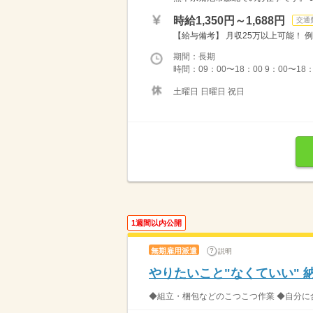
時給1,350円～1,688円
交通
【給与備考】 月収25万以上可能！ 例） 
期間：長期
時間：09：00〜18：00 9：00
土曜日 日曜日 祝日
1週間以内公開
無期雇用派遣
説明
やりたいこと"なくていい" 
◆組立・梱包などのこつこつ作業 ◆自分に合