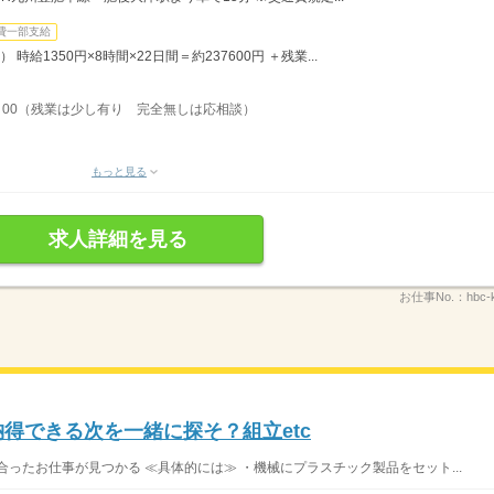
費一部支給
時給1350円×8時間×22日間＝約237600円 ＋残業...
〜18：00（残業は少し有り 完全無しは応相談）
もっと見る
求人詳細を見る
お仕事No.：
hbc-
納得できる次を一緒に探そ？組立etc
ったお仕事が見つかる ≪具体的には≫ ・機械にプラスチック製品をセット...