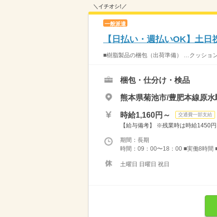
＼イチオシ!／
一般派遣
【日払い・週払いOK】土日
■樹脂製品の梱包（出荷準備） …クッション
梱包・仕分け・検品
熊本県菊池市/豊肥本線原水駅
時給1,160円～
交通費一部支給
【給与備考】 ※残業時は時給1450円 
期間：長期
時間：09：00〜18：00 ■実働8時
土曜日 日曜日 祝日