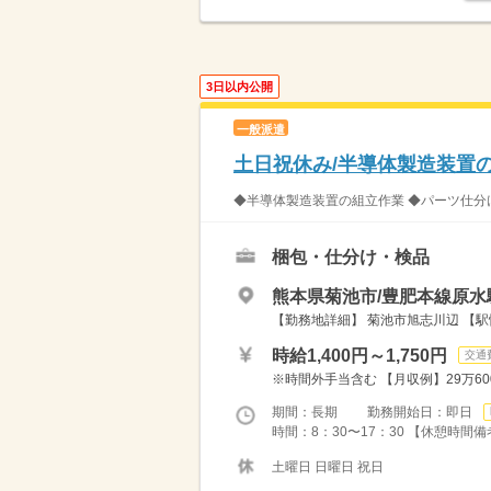
3日以内公開
一般派遣
土日祝休み/半導体製造装置
◆半導体製造装置の組立作業 ◆パーツ仕分け
梱包・仕分け・検品
熊本県菊池市/豊肥本線原水駅
【勤務地詳細】 菊池市旭志川辺 【駅情
時給1,400円～1,750円
交通
※時間外手当含む 【月収例】29万600
期間：長期 勤務開始日：即日
時間：8：30〜17：30 【休憩時間備
土曜日 日曜日 祝日