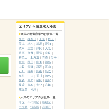
エリアから派遣求人検索
全国の都道府県のお仕事一覧
東京
神奈川
千葉
埼玉
茨城
栃木
群馬
愛知
岐阜
三重
静岡
大阪
兵庫
京都
滋賀
奈良
和歌山
北海道
青森
岩手
宮城
秋田
山形
福島
山梨
長野
新潟
富山
石川
福井
岡山
鳥取
島根
山口
香川
徳島
愛媛
高知
福岡
佐賀
長崎
熊本
大分
宮崎
鹿児島
沖縄
人気のエリアのお仕事一覧
港区
千代田区
新宿区
中央区
渋谷区
品川区