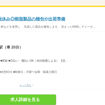
祝休み◎樹脂製品の梱包や出荷準備
材などを使用し 完成した製品を梱包します。 決まった時間に チャータ...
（車 20分）
■昇給 ■日払い・週払いOK（当社制度による） 【交...
間 ■休憩60分 ■勤務日：月曜〜金曜・隔週土曜日
もっと見る
求人詳細を見る