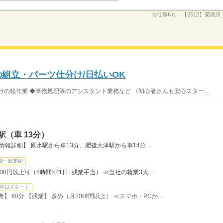
お仕事No.：
【2512】菊池市
の組立・パーツ仕分け/日払いOK
の軽作業 ◆事務処理等のアシスタント業務など 《初心者さんも安心スター...
（車 13分）
報詳細】 原水駅から車13分、肥後大津駅から車14分...
費一部支給
0円以上可（8時間×21日+残業手当） ≪当社の就業3大...
即日スタート
考】 60分 【残業】 多め（月20時間以上） ≪スマホ・PCか...