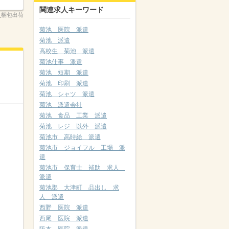
関連求人キーワード
_梱包出荷
菊池 医院 派遣
菊池 派遣
高校生 菊池 派遣
菊池仕事 派遣
菊池 短期 派遣
菊池 印刷 派遣
菊池 シャツ 派遣
菊池 派遣会社
菊池 食品 工業 派遣
菊池 レジ 以外 派遣
菊池市 高時給 派遣
菊池市 ジョイフル 工場 派
遣
菊池市 保育士 補助 求人
派遣
菊池郡 大津町 品出し 求
人 派遣
西野 医院 派遣
西尾 医院 派遣