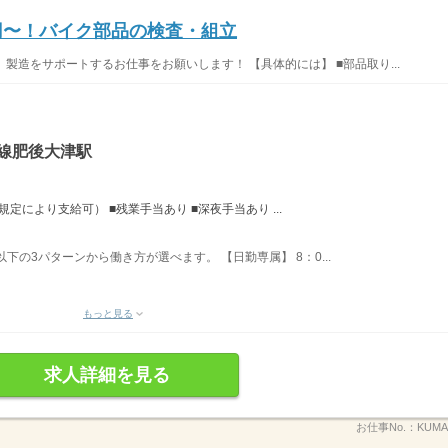
0円〜！バイク部品の検査・組立
 製造をサポートするお仕事をお願いします！ 【具体的には】 ■部品取り...
線肥後大津駅
規定により支給可） ■残業手当あり ■深夜手当あり ...
下の3パターンから働き方が選べます。 【日勤専属】 8：0...
もっと見る
求人詳細を見る
お仕事No.：
KUMA