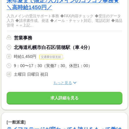
来年夏まで限定♪入力メインのコツコツ事務★
＼高時給1450円／
入力メインの受注サポート事務 ◆FAX内容チェック ◆受注のデータ
入力 ◆請求書作成、発送 ◆メール・チャット対応、電話応対 ◆備品
管理 ＝＝上記...
営業事務
北海道札幌市白石区/苗穂駅（車 4分）
時給1,450円
交通費全額支給
9：00〜17：30（実働7：30、休憩1：00）
土曜日 日曜日 祝日
もっと見る
求人詳細を見る
[一般派遣]