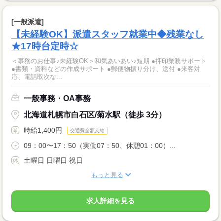
[一般派遣]
【未経験OK】派遣スタッフ就業中◆残業なし
★17時台定時☆
＜事務のお仕事♪未経験OK＞和気あいあい♪短期 ●押印業務サポート
●書類・資料などの作成サポート ●郵便物振り分け、送付 ●来客対
応、電話取次な...
一般事務・OA事務
北海道札幌市白石区/菊水駅（徒歩 3分）
時給1,400円
交通費全額支給
09：00〜17：50（実働07：50、休憩01：00）...
土曜日 日曜日 祝日
もっと見る
求人詳細を見る