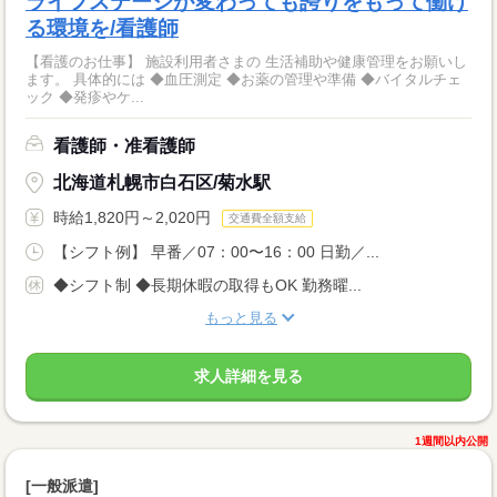
ライフステージが変わっても誇りをもって働け
る環境を/看護師
【看護のお仕事】 施設利用者さまの 生活補助や健康管理をお願いし
ます。 具体的には ◆血圧測定 ◆お薬の管理や準備 ◆バイタルチェ
ック ◆発疹やケ...
看護師・准看護師
北海道札幌市白石区/菊水駅
時給1,820円～2,020円
交通費全額支給
【シフト例】 早番／07：00〜16：00 日勤／...
◆シフト制 ◆長期休暇の取得もOK 勤務曜...
もっと見る
求人詳細を見る
1週間以内公開
[一般派遣]