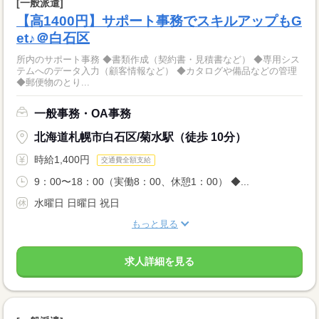
[一般派遣]
【高1400円】サポート事務でスキルアップもG
et♪＠白石区
所内のサポート事務 ◆書類作成（契約書・見積書など） ◆専用シス
テムへのデータ入力（顧客情報など） ◆カタログや備品などの管理
◆郵便物のとり...
一般事務・OA事務
北海道札幌市白石区/菊水駅（徒歩 10分）
時給1,400円
交通費全額支給
9：00〜18：00（実働8：00、休憩1：00） ◆...
水曜日 日曜日 祝日
もっと見る
求人詳細を見る