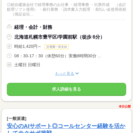
◎総合建築会社で経理事務のお仕事 ・経理事務 ・伝票作成 （会計
処理ソフト使用） ・銀行業務 ・請求書入力処理 ・前払い金使用依頼
（保証会社...
経理・会計・財務
北海道札幌市豊平区/学園前駅（徒歩 6分）
時給1,420円～
交通費一部支給
08：30-17：30（休憩60分）実働8時間00分 ...
土曜日 日曜日
もっと見る
求人詳細を見る
本日公開
[一般派遣]
安心のAIサポート◎コールセンター経験を活か