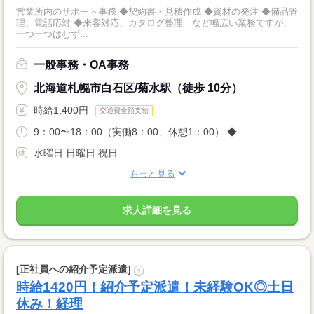
営業所内のサポート事務 ◆契約書・見積作成 ◆資材の発注 ◆備品管
理、電話応対 ◆来客対応、カタログ整理 など幅広い業務ですが、
一つ一つはむず...
一般事務・OA事務
北海道札幌市白石区/菊水駅（徒歩 10分）
時給1,400円
交通費全額支給
9：00〜18：00（実働8：00、休憩1：00） ◆...
水曜日 日曜日 祝日
もっと見る
求人詳細を見る
[正社員への紹介予定派遣]
?
時給1420円！紹介予定派遣！未経験OK◎土日
休み！経理