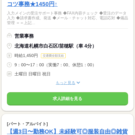
コツ事務★1450円↑
入力メインの受注サポート事務 ◆FAX内容チェック ◆受注のデータ
入力 ◆請求書作成、発送 ◆メール・チャット対応、電話応対 ◆備品
管理 ＝＝上記...
営業事務
北海道札幌市白石区/苗穂駅（車 4分）
時給1,450円
交通費全額支給
9：00〜17：00（実働7：00、休憩1：00）
土曜日 日曜日 祝日
もっと見る
求人詳細を見る
[パート・アルバイト]
【週3日〜勤務OK】未経験可◎服装自由◎雑貨