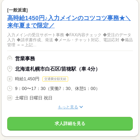
[一般派遣]
高時給1450円♪入力メインのコツコツ事務★＼
来年夏まで限定／
入力メインの受注サポート事務 ◆FAX内容チェック ◆受注のデータ
入力 ◆請求書作成、発送 ◆メール・チャット対応、電話応対 ◆備品
管理 ＝＝上記...
営業事務
北海道札幌市白石区/苗穂駅（車 4分）
時給1,450円
交通費全額支給
9：00〜17：30（実働7：30、休憩1：00）
土曜日 日曜日 祝日
もっと見る
求人詳細を見る