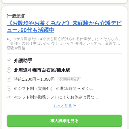
[一般派遣]
《お散歩やお茶くみなど》未経験から介護デビ
ュー♪60代も活躍中
●しっかり稼ぎたい ●今後も長く続けられる仕事がしたい そんな方、
「介護」のお仕事はいかがでしょうか？ 介護といっても、最近では
経験や資格...
介護助手
北海道札幌市白石区/菊水駅
時給1,200円～1,350円
交通費全額支給
※シフト制（実働4h） ※週15時間〜 ※シ...
≪シフト制≫勤務シフトによりお休みは異な...
もっと見る
求人詳細を見る