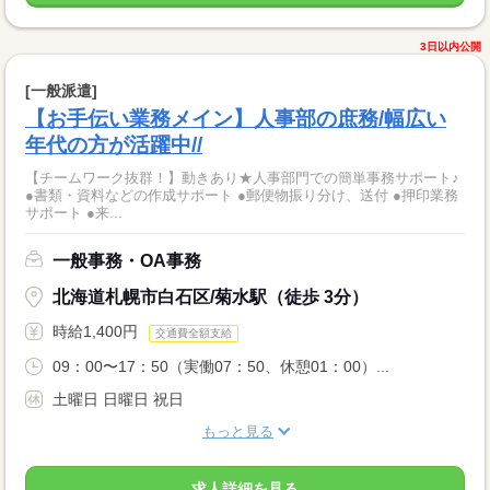
3日以内公開
[一般派遣]
【お手伝い業務メイン】人事部の庶務/幅広い
年代の方が活躍中//
【チームワーク抜群！】動きあり★人事部門での簡単事務サポート♪
●書類・資料などの作成サポート ●郵便物振り分け、送付 ●押印業務
サポート ●来...
一般事務・OA事務
北海道札幌市白石区/菊水駅（徒歩 3分）
時給1,400円
交通費全額支給
09：00〜17：50（実働07：50、休憩01：00）...
土曜日 日曜日 祝日
もっと見る
求人詳細を見る