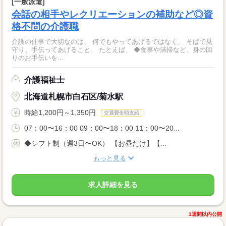
[一般派遣]
会話の相手やレクリエーションの補助など◎資
格不問の介護職
介護の仕事で大切なのは、 何でもやってあげるではなく、 そばで見
守り、手伝ってあげること。 たとえば、 ◆食事や清掃など、身の回
りのお手伝いを...
介護福祉士
北海道札幌市白石区/菊水駅
時給1,200円～1,350円
交通費全額支給
07：00〜16：00 09：00〜18：00 11：00〜20...
◆シフト制（週3日〜OK） 【お昼だけ】【...
もっと見る
求人詳細を見る
1週間以内公開