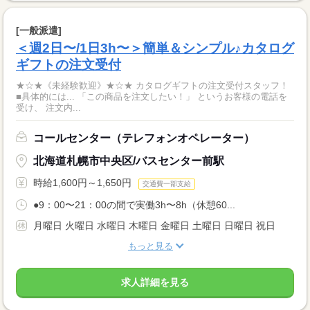
[一般派遣]
＜週2日〜/1日3h〜＞簡単＆シンプル♪カタログ
ギフトの注文受付
★☆★《未経験歓迎》★☆★ カタログギフトの注文受付スタッフ！
■具体的には... 「この商品を注文したい！」 というお客様の電話を
受け、 注文内...
コールセンター（テレフォンオペレーター）
北海道札幌市中央区/バスセンター前駅
時給1,600円～1,650円
交通費一部支給
●9：00〜21：00の間で実働3h〜8h（休憩60...
月曜日 火曜日 水曜日 木曜日 金曜日 土曜日 日曜日 祝日
もっと見る
求人詳細を見る