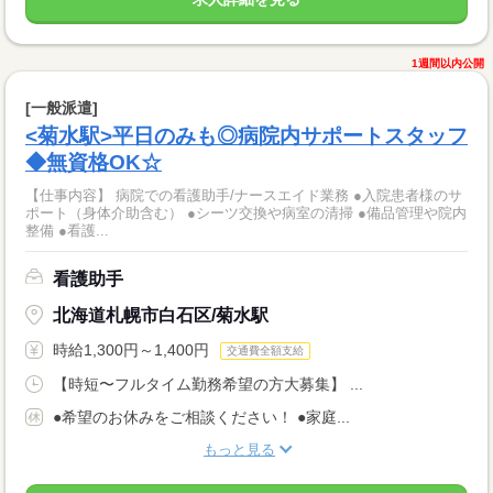
1週間以内公開
[一般派遣]
<菊水駅>平日のみも◎病院内サポートスタッフ
◆無資格OK☆
【仕事内容】 病院での看護助手/ナースエイド業務 ●入院患者様のサ
ポート（身体介助含む） ●シーツ交換や病室の清掃 ●備品管理や院内
整備 ●看護...
看護助手
北海道札幌市白石区/菊水駅
時給1,300円～1,400円
交通費全額支給
【時短〜フルタイム勤務希望の方大募集】 ...
●希望のお休みをご相談ください！ ●家庭...
もっと見る