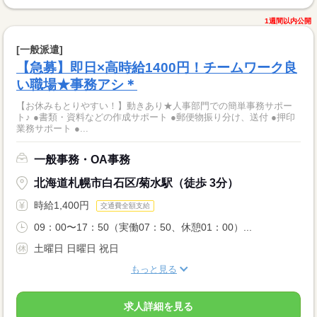
1週間以内公開
[一般派遣]
【急募】即日×高時給1400円！チームワーク良
い職場★事務アシ＊
【お休みもとりやすい！】動きあり★人事部門での簡単事務サポー
ト♪ ●書類・資料などの作成サポート ●郵便物振り分け、送付 ●押印
業務サポート ●...
一般事務・OA事務
北海道札幌市白石区/菊水駅（徒歩 3分）
時給1,400円
交通費全額支給
09：00〜17：50（実働07：50、休憩01：00）...
土曜日 日曜日 祝日
もっと見る
求人詳細を見る