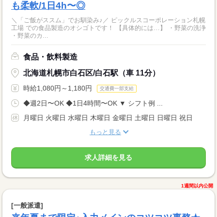
も柔軟/1日4h〜◎
＼「ご飯がススム」でお馴染み♪／ ピックルスコーポレーション札幌
工場 での食品製造のオシゴトです！ 【具体的には…】 ・野菜の洗浄
・野菜のカ...
食品・飲料製造
北海道札幌市白石区/白石駅（車 11分）
時給1,080円～1,180円
交通費一部支給
◆週2日〜OK ◆1日4時間〜OK ▼ シフト例 ...
月曜日 火曜日 水曜日 木曜日 金曜日 土曜日 日曜日 祝日
もっと見る
求人詳細を見る
1週間以内公開
[一般派遣]