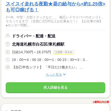
スイスイ走れる夜勤★昼の給与から<約1.25倍>
も可◎稼げる！
2〜4t、中型・大型トラックなど…。 幅広いドライバーのオシゴト、
そろってます◎ （全国に3万件以上お仕事あり！） 【お仕事の例】
●センター間配...
ドライバー・配達・配送
北海道札幌市白石区/東札幌駅
日給14,700円～18,375円
交通費一部支給
19：00〜4：00 18：00〜1：00 23：30〜3：3...
【自己申告シフト】 「平日だけ働きたい」 ...
もっと見る
求人詳細を見る
1週間以内公開