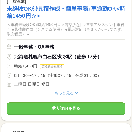
[一般派遣]
未経験OK◎見積作成・簡単事務♪車通勤OK<時
給1450円☆>
＜事務未経験OK♪時給1450円☆＞電話少な目♪営業アシスタント事務
＊ ●見積書作成（システム使用） ●電話対応（あまりかかってこず、
取次程度） ●...
一般事務・OA事務
北海道札幌市白石区/菊水駅（徒歩 17分）
時給1,450円
交通費全額支給
08：30〜17：15（実働07：45、休憩01：00）...
土曜日 日曜日 祝日
もっと見る
求人詳細を見る