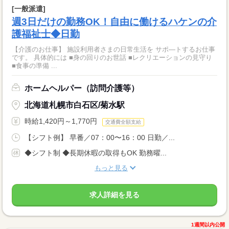
[一般派遣]
週3日だけの勤務OK！自由に働けるハケンの介
護福祉士◆日勤
【介護のお仕事】 施設利用者さまの日常生活を サポ―トするお仕事
です。 具体的には ■身の回りのお世話 ■レクリエーションの見守り
■食事の準備 ...
ホームヘルパー（訪問介護等）
北海道札幌市白石区/菊水駅
時給1,420円～1,770円
交通費全額支給
【シフト例】 早番／07：00〜16：00 日勤／...
◆シフト制 ◆長期休暇の取得もOK 勤務曜...
もっと見る
求人詳細を見る
1週間以内公開