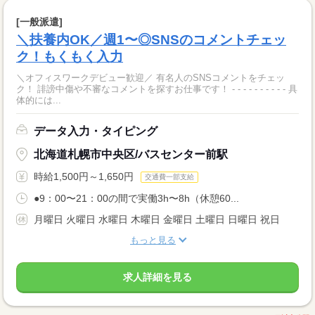
[一般派遣]
＼扶養内OK／週1〜◎SNSのコメントチェッ
ク！もくもく入力
＼オフィスワークデビュー歓迎／ 有名人のSNSコメントをチェッ
ク！ 誹謗中傷や不審なコメントを探すお仕事です！ - - - - - - - - - - 具
体的には...
データ入力・タイピング
北海道札幌市中央区/バスセンター前駅
時給1,500円～1,650円
交通費一部支給
●9：00〜21：00の間で実働3h〜8h（休憩60...
月曜日 火曜日 水曜日 木曜日 金曜日 土曜日 日曜日 祝日
もっと見る
求人詳細を見る