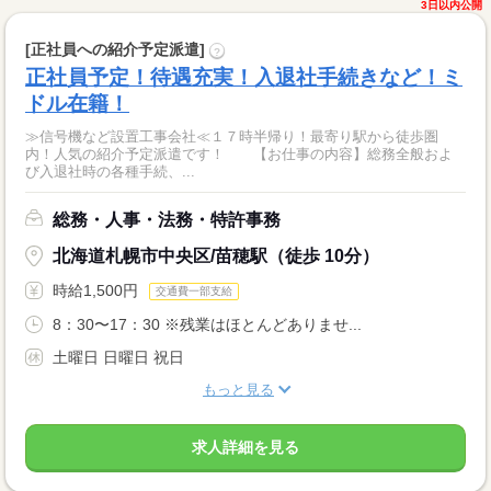
3日以内公開
[正社員への紹介予定派遣]
?
正社員予定！待遇充実！入退社手続きなど！ミ
ドル在籍！
≫信号機など設置工事会社≪１７時半帰り！最寄り駅から徒歩圏
内！人気の紹介予定派遣です！ 【お仕事の内容】総務全般およ
び入退社時の各種手続、...
総務・人事・法務・特許事務
北海道札幌市中央区/苗穂駅（徒歩 10分）
時給1,500円
交通費一部支給
8：30〜17：30 ※残業はほとんどありませ...
土曜日 日曜日 祝日
もっと見る
求人詳細を見る