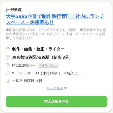
[一般派遣]
大手SaaS企業で制作進行管理！社内にランチ
スペース・休憩室あり
◆配属先部署は24名、20〜40代男女ともに活躍中 ◆同業務の方も複
数名就業中なので安心です 東証プライム上場・ビジネスデータを活
用した経営支援サ...
制作・編集・校正・ライター
東京都渋谷区/渋谷駅（徒歩 3分）
時給2,200円～
交通費一部支給
9：30 〜 18：30（休憩1時間） ※残業は、...
土曜日 日曜日 祝日
もっと見る
求人詳細を見る