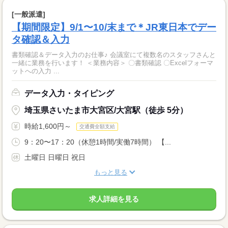
[一般派遣]
【期間限定】9/1〜10/末まで＊JR東日本でデー
タ確認＆入力
書類確認＆データ入力のお仕事♪ 会議室にて複数名のスタッフさんと
一緒に業務を行います！ ＜業務内容＞ 〇書類確認 〇Excelフォーマ
ットへの入力 ...
データ入力・タイピング
埼玉県さいたま市大宮区/大宮駅（徒歩 5分）
時給1,600円～
交通費全額支給
9：20〜17：20（休憩1時間/実働7時間） 【...
土曜日 日曜日 祝日
もっと見る
求人詳細を見る