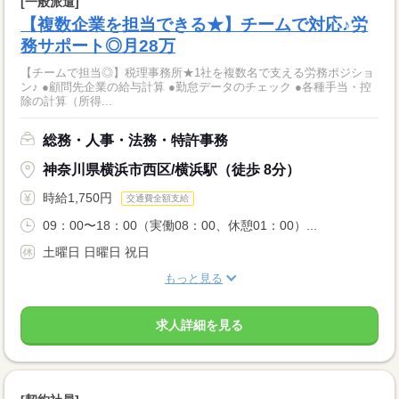
[一般派遣]
【複数企業を担当できる★】チームで対応♪労
務サポート◎月28万
【チームで担当◎】税理事務所★1社を複数名で支える労務ポジショ
ン♪ ●顧問先企業の給与計算 ●勤怠データのチェック ●各種手当・控
除の計算（所得...
総務・人事・法務・特許事務
神奈川県横浜市西区/横浜駅（徒歩 8分）
時給1,750円
交通費全額支給
09：00〜18：00（実働08：00、休憩01：00）...
土曜日 日曜日 祝日
もっと見る
求人詳細を見る