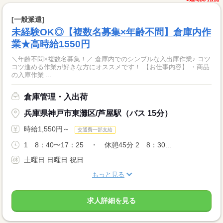
[一般派遣]
未経験OK◎【複数名募集×年齢不問】倉庫内作
業★高時給1550円
＼年齢不問×複数名募集！／ 倉庫内でのシンプルな入出庫作業♪ コツ
コツ進める作業が好きな方にオススメです！ 【お仕事内容】 ・商品
の入庫作業 ...
倉庫管理・入出荷
兵庫県神戸市東灘区/芦屋駅（バス 15分）
時給1,550円～
交通費一部支給
1 8：40〜17：25 ・ 休憩45分 2 8：30...
土曜日 日曜日 祝日
もっと見る
求人詳細を見る