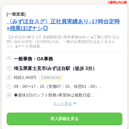
1週間以内公開
[一般派遣]
〈みずほ台スグ〉正社員実績あり♪17時台定時
×残業ほぼナシ◎
【みずほ台×駅チカ】未経験歓迎♪簡単事務work☆ ●工事に関するお
問い合わせ対応（社内対応のみ、一般のお客様対応はありません
☆） ●データ登録業...
一般事務・OA事務
埼玉県富士見市/みずほ台駅（徒歩 3分）
時給1,450円
交通費全額支給
09：00〜17：15（実働07：15、休憩01：00）...
◆週休2日のシフト勤務♪希望休は複数日提...
もっと見る
求人詳細を見る