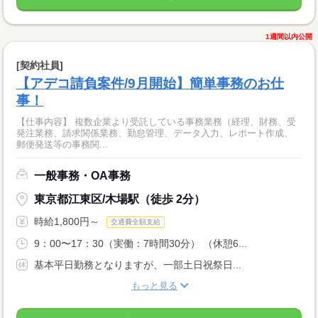
1週間以内公開
[契約社員]
【アデコ請負案件/9月開始】簡単事務のお仕
事！
【仕事内容】 複数企業より受託している事務業務（経理、財務、受
発注業務、請求関係業務、勤怠管理、データ入力、レポート作成、
郵便発送等の事務関...
一般事務・OA事務
東京都江東区/木場駅（徒歩 2分）
時給1,800円～
交通費全額支給
9：00〜17：30（実働：7時間30分） （休憩6...
基本平日勤務となりますが、一部土日祝祭日...
もっと見る