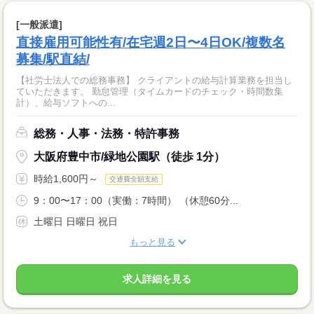
[一般派遣]
直接雇用可能性有/在宅週2日〜4日OK/複数名
募集/駅直結/
【社労士法人での総務事務】 クライアントの給与計算業務を担当し
ていただきます。 勤怠管理（タイムカードのチェック・時間数集
計）、給与ソフトへの...
総務・人事・法務・特許事務
大阪府豊中市/緑地公園駅（徒歩 1分）
時給1,600円～
交通費全額支給
9：00〜17：00（実働：7時間） （休憩60分...
土曜日 日曜日 祝日
もっと見る
求人詳細を見る