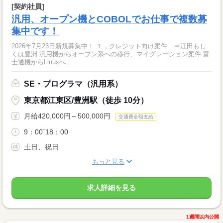
[契約社員]
汎用、オープン機とCOBOLでお仕事で複数募
集中です！
2026年7月23日新規募集中！ １，クレジット向け案件 ⇒江田もし
くは豊洲 汎用機からオープン系への移行、マイグレーション案件 富
士通機からLinuxへ...
SE・プログラマ（汎用系）
東京都江東区/豊洲駅（徒歩 10分）
月給420,000円～500,000円
交通費全額支給
9：00‾18：00
土日、祝日
もっと見る
求人詳細を見る
1週間以内公開