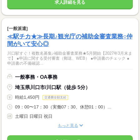
求人詳細を見る
[一般派遣]
≪駅チカ★≫長期♪観光庁の補助金審査業務○仲
間がいて安心◎
川口駅すぐ！複数名募集♪補助金審査業務★5月開始【2027年3月末ま
で】 ●申請に関する受付審査（郵送、WEB） ●申請書のチェック ●
申請書の不備確認...
一般事務・OA事務
埼玉県川口市/川口駅（徒歩 5分）
時給1,450円
交通費全額支給
09：00〜17：30（実働07：30、休憩01：00）...
土曜日 日曜日 祝日
もっと見る