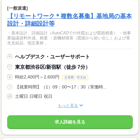
[一般派遣]
【リモートワーク＊複数名募集】基地局の基本
設計・詳細設計等
・基本設計、詳細設計（AutoCADでの作図および図面精査） ・他事
業協議資料作成、精査 ・資機材積算（図面から拾い出し）および客
先支給品、指定業材...
ヘルプデスク・ユーザーサポート
東京都渋谷区/新宿駅（徒歩 7分）
時給2,400円～2,600円
交通費一部支給
【就業時間】（1）09：00〜17：30（実働時...
土曜日 日曜日 祝日
もっと見る
求人詳細を見る