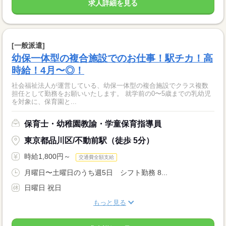
求人詳細を見る
[一般派遣]
幼保一体型の複合施設でのお仕事！駅チカ！高
時給！4月〜◎！
社会福祉法人が運営している、幼保一体型の複合施設でクラス複数
担任として勤務をお願いいたします。 就学前の0〜5歳までの乳幼児
を対象に、保育園と...
保育士・幼稚園教諭・学童保育指導員
東京都品川区/不動前駅（徒歩 5分）
時給1,800円～
交通費全額支給
月曜日〜土曜日のうち週5日 シフト勤務 8...
日曜日 祝日
もっと見る