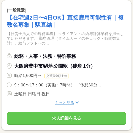
[一般派遣]
【在宅週2日〜4日OK】直接雇用可能性有｜複
数名募集｜駅直結｜
【社労士法人での総務事務】 クライアントの給与計算業務を担当し
ていただきます。 勤怠管理（タイムカードのチェック・時間数集
計）、給与ソフトへの...
総務・人事・法務・特許事務
大阪府豊中市/緑地公園駅（徒歩 1分）
時給1,600円～
交通費全額支給
9：00〜17：00（実働：7時間） （休憩60分...
土曜日 日曜日 祝日
もっと見る
求人詳細を見る