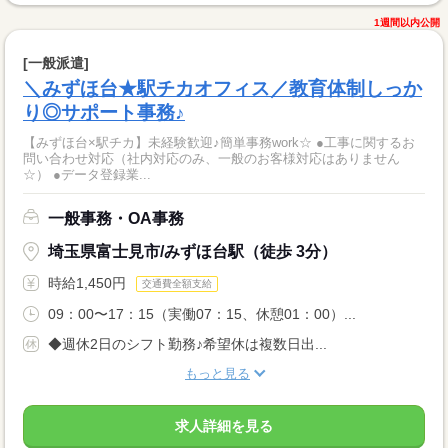
1週間以内公開
[一般派遣]
＼みずほ台★駅チカオフィス／教育体制しっか
り◎サポート事務♪
【みずほ台×駅チカ】未経験歓迎♪簡単事務work☆ ●工事に関するお
問い合わせ対応（社内対応のみ、一般のお客様対応はありません
☆） ●データ登録業...
一般事務・OA事務
埼玉県富士見市/みずほ台駅（徒歩 3分）
時給1,450円
交通費全額支給
09：00〜17：15（実働07：15、休憩01：00）...
◆週休2日のシフト勤務♪希望休は複数日出...
もっと見る
求人詳細を見る