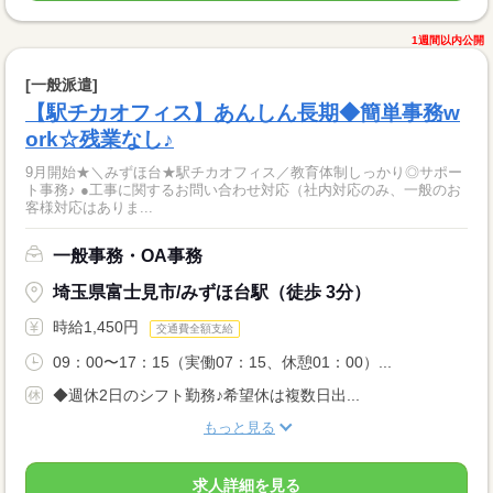
1週間以内公開
[一般派遣]
【駅チカオフィス】あんしん長期◆簡単事務w
ork☆残業なし♪
9月開始★＼みずほ台★駅チカオフィス／教育体制しっかり◎サポー
ト事務♪ ●工事に関するお問い合わせ対応（社内対応のみ、一般のお
客様対応はありま...
一般事務・OA事務
埼玉県富士見市/みずほ台駅（徒歩 3分）
時給1,450円
交通費全額支給
09：00〜17：15（実働07：15、休憩01：00）...
◆週休2日のシフト勤務♪希望休は複数日出...
もっと見る
求人詳細を見る