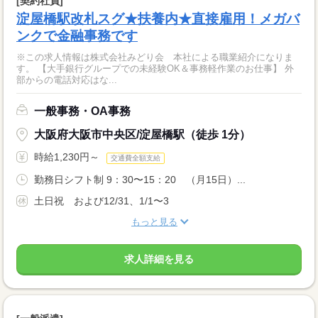
[契約社員]
淀屋橋駅改札スグ★扶養内★直接雇用！メガバ
ンクで金融事務です
※この求人情報は株式会社みどり会 本社による職業紹介になりま
す。 【大手銀行グループでの未経験OK＆事務軽作業のお仕事】 外
部からの電話対応はな...
一般事務・OA事務
大阪府大阪市中央区/淀屋橋駅（徒歩 1分）
時給1,230円～
交通費全額支給
勤務日シフト制 9：30〜15：20 （月15日）...
土日祝 および12/31、1/1〜3
もっと見る
求人詳細を見る