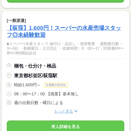
[一般派遣]
【荻窪】1,600円！スーパーの水産売場スタッ
フ◎未経験歓迎
■スーパー/水産スタッフ 値付け・品出し・清掃業務 ・週勤務日数：
3〜5日 ・勤務曜日：土日含む ・就業時間：8：00〜17：00実働5H〜
8H※8時開始必須
梱包・仕分け・検品
東京都杉並区/荻窪駅
時給1,600円～
交通費全額支給
08：00〜17：00 【残業】基本無し
週の出勤日数・曜日による
もっと見る
求人詳細を見る