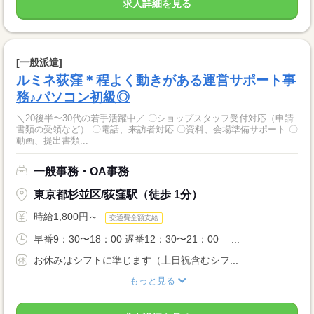
求人詳細を見る
[一般派遣]
ルミネ荻窪＊程よく動きがある運営サポート事
務♪パソコン初級◎
＼20後半〜30代の若手活躍中／ 〇ショップスタッフ受付対応（申請
書類の受領など） 〇電話、来訪者対応 〇資料、会場準備サポート 〇
動画、提出書類...
一般事務・OA事務
東京都杉並区/荻窪駅（徒歩 1分）
時給1,800円～
交通費全額支給
早番9：30〜18：00 遅番12：30〜21：00 ...
お休みはシフトに準じます（土日祝含むシフ...
もっと見る