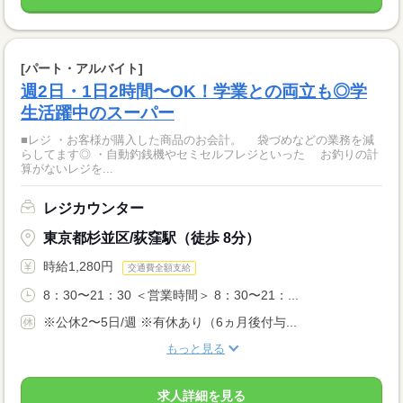
[パート・アルバイト]
週2日・1日2時間〜OK！学業との両立も◎学
生活躍中のスーパー
■レジ ・お客様が購入した商品のお会計。 袋づめなどの業務を減
らしてます◎ ・自動釣銭機やセミセルフレジといった お釣りの計
算がないレジを...
レジカウンター
東京都杉並区/荻窪駅（徒歩 8分）
時給1,280円
交通費全額支給
8：30〜21：30 ＜営業時間＞ 8：30〜21：...
※公休2〜5日/週 ※有休あり（6ヵ月後付与...
もっと見る
求人詳細を見る