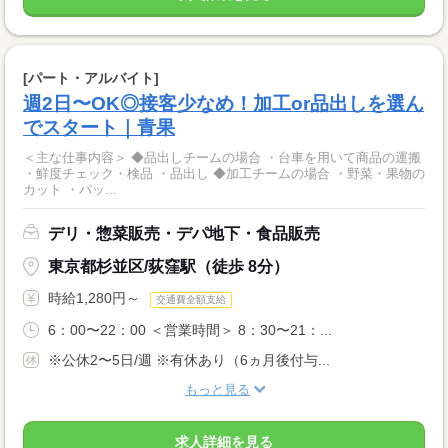
[パート・アルバイト]
週2日〜OK◎接客少なめ！加工or品出しを選ん
でスタート｜青果
＜主な仕事内容＞ ◆品出しチームの場合 ・台車を用いて商品の運搬
・鮮度チェック・検品 ・品出し ◆加工チームの場合 ・野菜・果物の
カット ・パッ...
デリ・惣菜販売・デパ地下・食品販売
東京都杉並区/荻窪駅（徒歩 8分）
時給1,280円～
交通費全額支給
6：00〜22：00 ＜営業時間＞ 8：30〜21：...
※公休2〜5日/週 ※有休あり（6ヵ月後付与...
もっと見る
求人詳細を見る