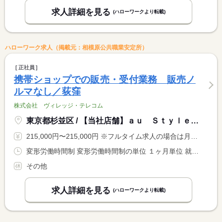
求人詳細を見る
(ハローワークより転載)
ハローワーク求人（掲載元：相模原公共職業安定所）
正社員
携帯ショップでの販売・受付業務 販売ノ
ルマなし／荻窪
株式会社 ヴィレッジ・テレコム
東京都杉並区 / 【当社店舗】ａｕ Ｓｔｙｌｅ荻窪駅前
215,000円〜215,000円 ※フルタイム求人の場合は月額（換算額）、パート求人の場合は時間額を表示しています。
変形労働時間制 変形労働時間制の単位 １ヶ月単位 就業時間１ 9時45分〜18時45分 就業時間に関する特記事項 原則１シフト制 <BR> 店舗の営業時間に応じて勤務シフトを作成しています。 <BR> 生活リズムを整えやすい勤務形態で、 <BR> 無理のないシフト運用を行っています。
その他
求人詳細を見る
(ハローワークより転載)