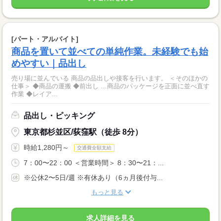
[パート・アルバイト]
商品を置いて並べての単純作業。未経験でも始
めやすい｜品出し
売り場に並んでいる 商品の品出しや接客を行います。 ＜そのほかの
仕事＞ ◆商品の運搬 ◆前出し …商品のパッケージを正面に並べ直す
作業 ◆レイア...
品出し・ピッキング
東京都杉並区/荻窪駅（徒歩 8分）
時給1,280円～
交通費全額支給
7：00〜22：00 ＜営業時間＞ 8：30〜21：...
※公休2〜5日/週 ※有休あり（6ヵ月後付与...
もっと見る
求人詳細を見る