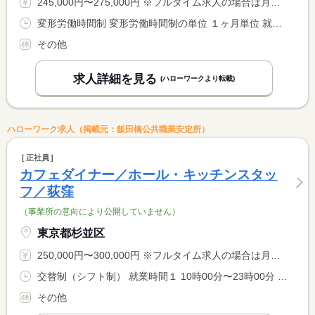
245,000円〜275,000円 ※フルタイム求人の場合は月額（換算額）、パート求人の場合は時間額を表示しています。
変形労働時間制 変形労働時間制の単位 １ヶ月単位 就業時間１ 6時00分〜15時00分 就業時間２ 6時30分〜15時30分 就業時間に関する特記事項 ※御中元・御歳暮・年末年始以外の月は残業があまりありません。 <BR> 繁忙期の月に発生。
その他
求人詳細を見る
(ハローワークより転載)
ハローワーク求人（掲載元：飯田橋公共職業安定所）
正社員
カフェダイナー／ホール・キッチンスタッ
フ／荻窪
（事業所の意向により公開していません）
東京都杉並区
250,000円〜300,000円 ※フルタイム求人の場合は月額（換算額）、パート求人の場合は時間額を表示しています。
交替制（シフト制） 就業時間１ 10時00分〜23時00分 就業時間に関する特記事項 （１）の間でシフト制（実働７時間４５分、休憩１時間）
その他