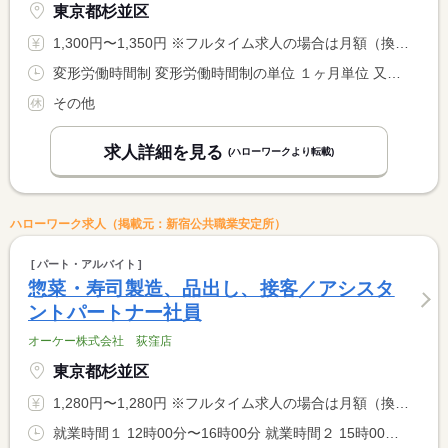
東京都杉並区
1,300円〜1,350円 ※フルタイム求人の場合は月額（換算額）、パート求人の場合は時間額を表示しています。
変形労働時間制 変形労働時間制の単位 １ヶ月単位 又は 12時00分〜22時00分の時間の間の4時間以上 就業時間に関する特記事項 ※原則固定時間、４週間単位変形労働時間制 <BR> ※勤務日数：２〜５日／週 勤務時間：２０〜４０時間未満／週 <BR> （実働）２〜１０時間／日（実働時間に応じて別途休憩あり） <BR> ※１８歳未満は（実働）８時間／日まで、
その他
求人詳細を見る
(ハローワークより転載)
ハローワーク求人（掲載元：新宿公共職業安定所）
パート・アルバイト
惣菜・寿司製造、品出し、接客／アシスタ
ントパートナー社員
オーケー株式会社 荻窪店
東京都杉並区
1,280円〜1,280円 ※フルタイム求人の場合は月額（換算額）、パート求人の場合は時間額を表示しています。
就業時間１ 12時00分〜16時00分 就業時間２ 15時00分〜19時00分 又は 7時00分〜13時00分の時間の間の4時間以上 就業時間に関する特記事項 ※勤務日数：２〜４日／週 勤務時間：８〜２０時間未満／週 <BR> （実働）４時間／日（実働時間に応じて別途休憩あり） <BR> ※１８歳未満は（実働）８時間／日まで、