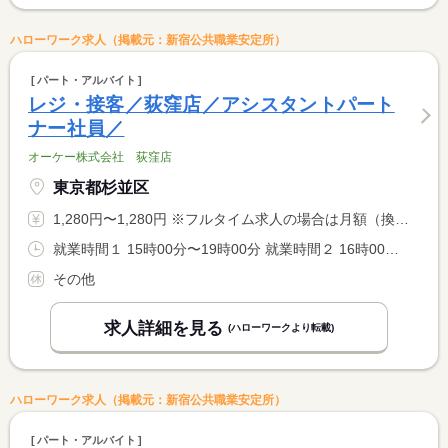
ハローワーク求人（掲載元：新宿公共職業安定所）
パート・アルバイト
レジ・接客／荻窪店／アシスタントパート
ナー社員／
オーケー株式会社 荻窪店
東京都杉並区
1,280円〜1,280円 ※フルタイム求人の場合は月額（換算額）、パート求人の場合は時間額を表示しています。
就業時間１ 15時00分〜19時00分 就業時間２ 16時00分〜20時00分 就業時間３ 17時00分〜21時00分 又は 8時00分〜22時00分の時間の間の4時間程度 就業時間に関する特記事項 ※勤務日数：２〜４日／週 勤務時間：２０時間未満／週 <BR> （実働）４時間／日（実働時間に応じて別途休憩あり） <BR> ※１８歳未満は（実働）８時間／日まで、
その他
求人詳細を見る
(ハローワークより転載)
ハローワーク求人（掲載元：新宿公共職業安定所）
パート・アルバイト