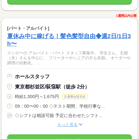
1週間以内公開
[パート・アルバイト]
夏休み中に稼げる！髪色髪型自由◆週2日/1日3
h〜
スシローの アルバイト・パート スタッフ募集中。 学生さん、主婦
（夫）さんを中心に、 フリーターやシニアの方も在籍。 オーダーや
調理の自動化、 ...
ホールスタッフ
東京都杉並区/荻窪駅（徒歩 2分）
時給1,300円～1,675円
交通費全額支給
09：00〜00：00 ◇テスト期間、学校行事な...
◇シフトは相談可能 予定に合わせたシフト...
もっと見る