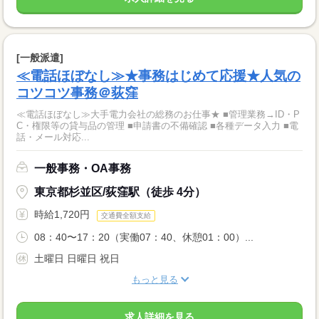
[一般派遣]
≪電話ほぼなし≫★事務はじめて応援★人気の
コツコツ事務＠荻窪
≪電話ほぼなし≫大手電力会社の総務のお仕事★ ■管理業務→ID・P
C・権限等の貸与品の管理 ■申請書の不備確認 ■各種データ入力 ■電
話・メール対応...
一般事務・OA事務
東京都杉並区/荻窪駅（徒歩 4分）
時給1,720円
交通費全額支給
08：40〜17：20（実働07：40、休憩01：00）...
土曜日 日曜日 祝日
もっと見る
求人詳細を見る