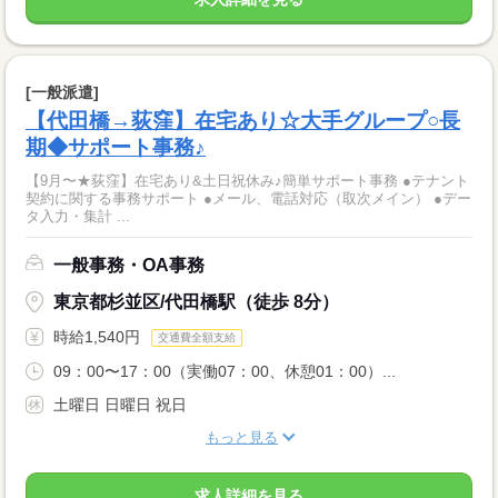
[一般派遣]
【代田橋→荻窪】在宅あり☆大手グループ○長
期◆サポート事務♪
【9月〜★荻窪】在宅あり&土日祝休み♪簡単サポート事務 ●テナント
契約に関する事務サポート ●メール、電話対応（取次メイン） ●デー
タ入力・集計 ...
一般事務・OA事務
東京都杉並区/代田橋駅（徒歩 8分）
時給1,540円
交通費全額支給
09：00〜17：00（実働07：00、休憩01：00）...
土曜日 日曜日 祝日
もっと見る
求人詳細を見る