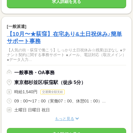
求人詳細を見る
[一般派遣]
【10月〜★荻窪】在宅あり&土日祝休み♪簡単
サポート事務
【人気の街・荻窪で働こう】しっかり土日祝休み☆残業ほぼなし ●テ
ナント契約に関する事務サポート ●メール、電話対応（取次メイン）
●データ入力...
一般事務・OA事務
東京都杉並区/荻窪駅（徒歩 5分）
時給1,540円
交通費全額支給
09：00〜17：00（実働07：00、休憩01：00）...
土曜日 日曜日 祝日
もっと見る