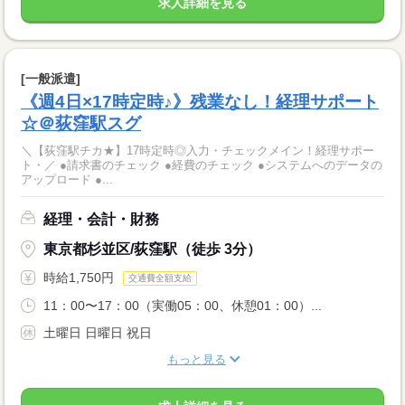
求人詳細を見る
[一般派遣]
《週4日×17時定時♪》残業なし！経理サポート
☆＠荻窪駅スグ
＼【荻窪駅チカ★】17時定時◎入力・チェックメイン！経理サポー
ト・／ ●請求書のチェック ●経費のチェック ●システムへのデータの
アップロード ●...
経理・会計・財務
東京都杉並区/荻窪駅（徒歩 3分）
時給1,750円
交通費全額支給
11：00〜17：00（実働05：00、休憩01：00）...
土曜日 日曜日 祝日
もっと見る