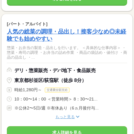
[パート・アルバイト]
人気の総菜の調理・品出し！接客少なめ◎未経
験でも始めやすい
惣菜・お弁当の製造・品出しを行います。 ＜具体的な仕事内容＞ ・
惣菜・寿司の調理 ・お弁当の詰め作業 ・商品の袋詰め・値付け ・商
品の品出し ・...
デリ・惣菜販売・デパ地下・食品販売
東京都杉並区/荻窪駅（徒歩 8分）
時給1,280円～
交通費全額支給
10：00〜14：00 ＜営業時間＞ 8：30〜21...
※公休2〜5日/週 ※有休あり（6ヵ月後付与...
もっと見る
求人詳細を見る