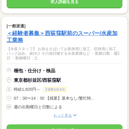
求人詳細を見る
[一般派遣]
＜経験者募集＞西荻窪駅前のスーパー/水産加
工業務
【水産スタッフ】 お魚をさばいてお刺身用に加工、切身用に加工、
パック詰め、値付け その他付随する水産業務など ・勤務日数：週5
日 ・勤務曜日：土...
梱包・仕分け・検品
東京都杉並区/西荻窪駅
時給1,820円～
交通費全額支給
07：30〜14：30 【残業】基本なし/繁忙時...
週の出勤曜日と日数による
もっと見る