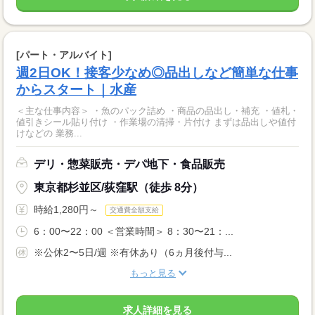
[パート・アルバイト]
週2日OK！接客少なめ◎品出しなど簡単な仕事
からスタート｜水産
＜主な仕事内容＞ ・魚のパック詰め ・商品の品出し・補充 ・値札・
値引きシール貼り付け ・作業場の清掃・片付け まずは品出しや値付
けなどの 業務...
デリ・惣菜販売・デパ地下・食品販売
東京都杉並区/荻窪駅（徒歩 8分）
時給1,280円～
交通費全額支給
6：00〜22：00 ＜営業時間＞ 8：30〜21：...
※公休2〜5日/週 ※有休あり（6ヵ月後付与...
もっと見る
求人詳細を見る