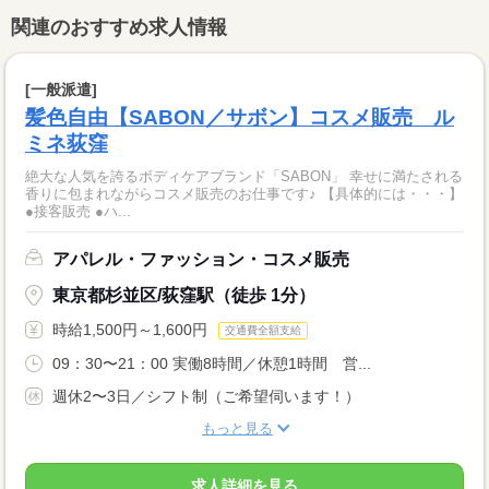
関連のおすすめ求人情報
[一般派遣]
髪色自由【SABON／サボン】コスメ販売 ル
ミネ荻窪
絶大な人気を誇るボディケアブランド「SABON」 幸せに満たされる
香りに包まれながらコスメ販売のお仕事です♪ 【具体的には・・・】
●接客販売 ●ハ...
アパレル・ファッション・コスメ販売
東京都杉並区/荻窪駅（徒歩 1分）
時給1,500円～1,600円
交通費全額支給
09：30〜21：00 実働8時間／休憩1時間 営...
週休2〜3日／シフト制（ご希望伺います！）
もっと見る
求人詳細を見る