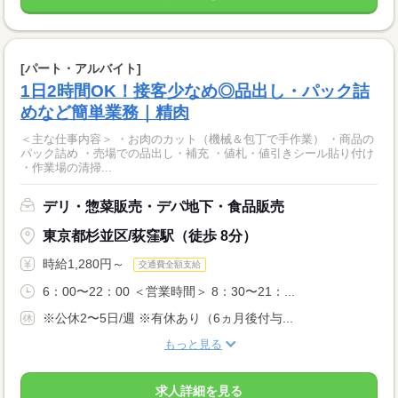
[パート・アルバイト]
1日2時間OK！接客少なめ◎品出し・パック詰
めなど簡単業務｜精肉
＜主な仕事内容＞ ・お肉のカット（機械＆包丁で手作業） ・商品の
パック詰め ・売場での品出し・補充 ・値札・値引きシール貼り付け
・作業場の清掃...
デリ・惣菜販売・デパ地下・食品販売
東京都杉並区/荻窪駅（徒歩 8分）
時給1,280円～
交通費全額支給
6：00〜22：00 ＜営業時間＞ 8：30〜21：...
※公休2〜5日/週 ※有休あり（6ヵ月後付与...
もっと見る
求人詳細を見る