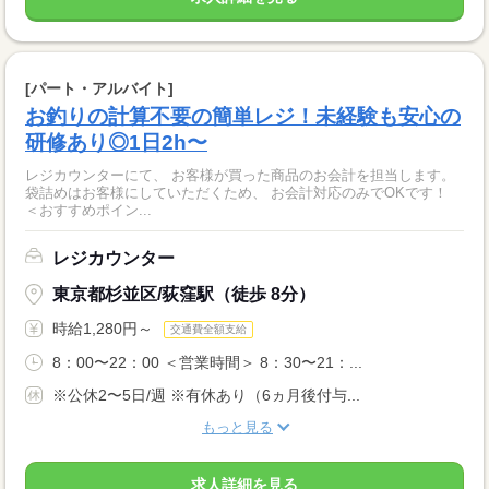
[パート・アルバイト]
お釣りの計算不要の簡単レジ！未経験も安心の
研修あり◎1日2h〜
レジカウンターにて、 お客様が買った商品のお会計を担当します。
袋詰めはお客様にしていただくため、 お会計対応のみでOKです！
＜おすすめポイン...
レジカウンター
東京都杉並区/荻窪駅（徒歩 8分）
時給1,280円～
交通費全額支給
8：00〜22：00 ＜営業時間＞ 8：30〜21：...
※公休2〜5日/週 ※有休あり（6ヵ月後付与...
もっと見る
求人詳細を見る