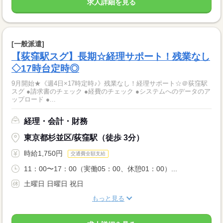
求人詳細を見る
[一般派遣]
【荻窪駅スグ】長期☆経理サポート！残業なし
◇17時台定時◎
9月開始★《週4日×17時定時♪》残業なし！経理サポート☆＠荻窪駅
スグ ●請求書のチェック ●経費のチェック ●システムへのデータのア
ップロード ●...
経理・会計・財務
東京都杉並区/荻窪駅（徒歩 3分）
時給1,750円
交通費全額支給
11：00〜17：00（実働05：00、休憩01：00）...
土曜日 日曜日 祝日
もっと見る