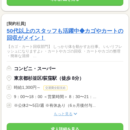
[契約社員]
50代以上のスタッフも活躍中◆カゴやカートの
回収がメイン！
【カゴ・カート回収部門】 しっかり体を動かすお仕事。 いいリフレ
ッシュになりますよ♪ ・カートやカゴの回収 ・カートやカゴの整理
・簡単な清掃 ...
コンビニ・スーパー
東京都杉並区/荻窪駅（徒歩 8分）
時給1,300円～
交通費全額支給
9：00〜18：00 ＜営業時間＞ 8：30〜21：...
※公休2〜5日/週 ※有休あり（6ヵ月後付与...
もっと見る
求人詳細を見る