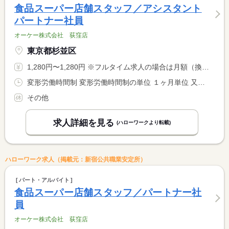
食品スーパー店舗スタッフ／アシスタント
パートナー社員
オーケー株式会社 荻窪店
東京都杉並区
1,280円〜1,280円 ※フルタイム求人の場合は月額（換算額）、パート求人の場合は時間額を表示しています。
変形労働時間制 変形労働時間制の単位 １ヶ月単位 又は 6時00分〜22時00分の時間の間の2時間以上 就業時間に関する特記事項 ※原則固定時間、４週間単位変形労働時間制 <BR> ※勤務日数：２〜５日／週 勤務時間：４〜２０時間未満／週 <BR> （実働）２〜１０時間／日（実働時間に応じて別途休憩あり） <BR> ※１８歳未満は（実働）８時間／日まで、
その他
求人詳細を見る
(ハローワークより転載)
ハローワーク求人（掲載元：新宿公共職業安定所）
パート・アルバイト
食品スーパー店舗スタッフ／パートナー社
員
オーケー株式会社 荻窪店