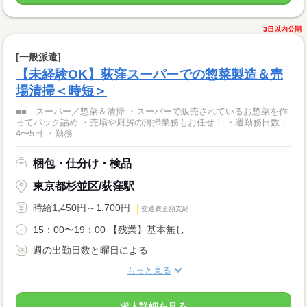
3日以内公開
[一般派遣]
【未経験OK】荻窪スーパーでの惣菜製造＆売
場清掃＜時短＞
■■ スーパー／惣菜＆清掃 ・スーパーで販売されているお惣菜を作
ってパック詰め ・売場や厨房の清掃業務もお任せ！ ・週勤務日数：
4〜5日 ・勤務...
梱包・仕分け・検品
東京都杉並区/荻窪駅
時給1,450円～1,700円
交通費全額支給
15：00〜19：00 【残業】基本無し
週の出勤日数と曜日による
もっと見る
求人詳細を見る