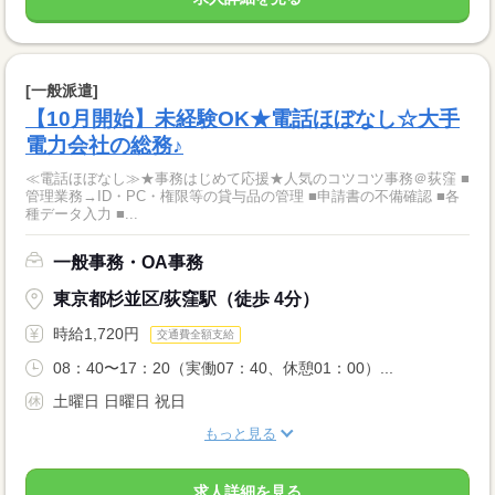
[一般派遣]
【10月開始】未経験OK★電話ほぼなし☆大手
電力会社の総務♪
≪電話ほぼなし≫★事務はじめて応援★人気のコツコツ事務＠荻窪 ■
管理業務→ID・PC・権限等の貸与品の管理 ■申請書の不備確認 ■各
種データ入力 ■...
一般事務・OA事務
東京都杉並区/荻窪駅（徒歩 4分）
時給1,720円
交通費全額支給
08：40〜17：20（実働07：40、休憩01：00）...
土曜日 日曜日 祝日
もっと見る
求人詳細を見る