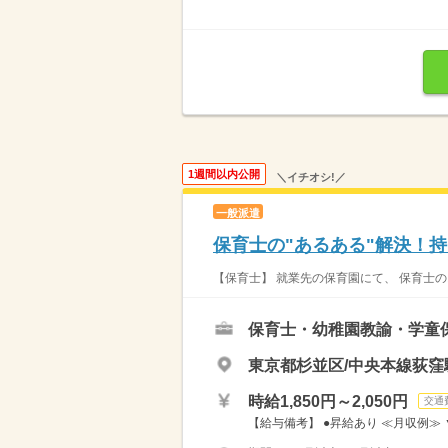
1週間以内公開
＼イチオシ!／
一般派遣
保育士の"あるある"解決！持
【保育士】 就業先の保育園にて、 保育士の
保育士・幼稚園教諭・学童
東京都杉並区/中央本線荻窪
時給1,850円～2,050円
交通
【給与備考】 ●昇給あり ≪月収例≫ ▼週