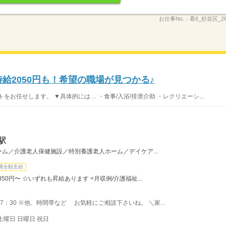
お仕事No.：
看6_杉並区_26
時給2050円も！希望の職場が見つかる♪
お任せします。 ▼具体的には… ・食事/入浴/排泄介助 ・レクリエーシ...
駅
ム／介護老人保健施設／特別養護老人ホーム／デイケア...
費全額支給
1,850円〜 ☆いずれも昇給あります <月収例/介護福祉...
〜17：30 ※他、時間帯など お気軽にご相談下さいね。 ＼家...
土曜日 日曜日 祝日