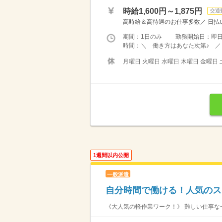
時給1,600円～1,875円
交通
高時給＆高待遇のお仕事多数／ 日払い
期間：1日のみ 勤務開始日：即
時間：＼ 働き方はあなた次第♪ ／ 
月曜日 火曜日 水曜日 木曜日 金曜日 
1週間以内公開
一般派遣
自分時間で働ける！人気のス
《大人気の軽作業ワーク！》 難しい仕事な一