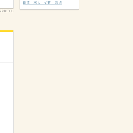
釧路 求人 短期 派遣
0801-HC