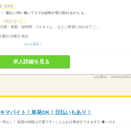
費一部支給
・週払いOK♪ 働いてスグお給料が受け取れるから も...
日
即日スタート
日勤・夜勤・短時間・フルタイム… などご希望に合わせてご...
土曜日 日曜日 祝日
もっと見る
求人詳細を見る
お仕事No.：
HKN811206G
キマバイト！単発OK！日払いもあり！
切なし！ 知識や経験は不要です♪ こんなお仕事紹介できます◎ ◆ハガキ...