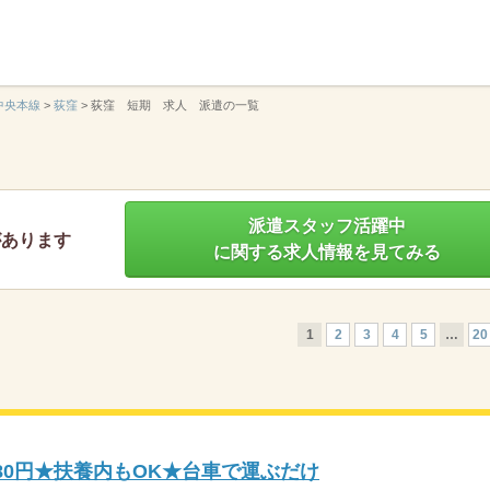
】
中央本線
>
荻窪
>
荻窪 短期 求人 派遣の一覧
派遣スタッフ活躍中
があります
に関する求人情報を見てみる
1
2
3
4
5
…
20
80円★扶養内もOK★台車で運ぶだけ