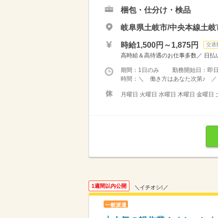
梱包・仕分け・検品
岐阜県土岐市/中央本線土岐
時給1,500円～1,875円
交通
高時給＆高待遇のお仕事多数／ 日払い
期間：1日のみ 勤務開始日：即
時間：＼ 働き方はあなた次第♪ ／ 
月曜日 火曜日 水曜日 木曜日 金曜日 
1週間以内公開
＼イチオシ!／
一般派遣