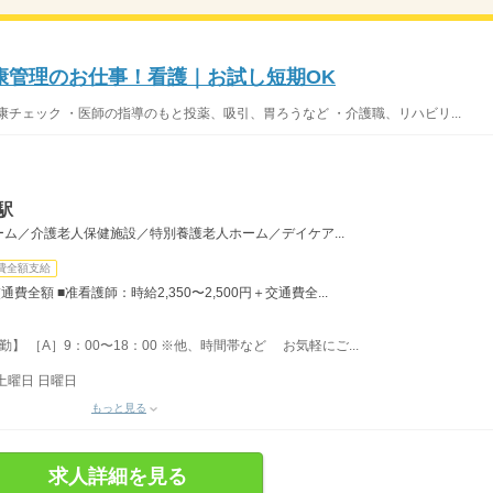
康管理のお仕事！看護｜お試し短期OK
チェック ・医師の指導のもと投薬、吸引、胃ろうなど ・介護職、リハビリ...
駅
ム／介護老人保健施設／特別養護老人ホーム／デイケア...
費全額支給
通費全額 ■准看護師：時給2,350〜2,500円＋交通費全...
日勤】 ［A］9：00〜18：00 ※他、時間帯など お気軽にご...
土曜日 日曜日
もっと見る
求人詳細を見る