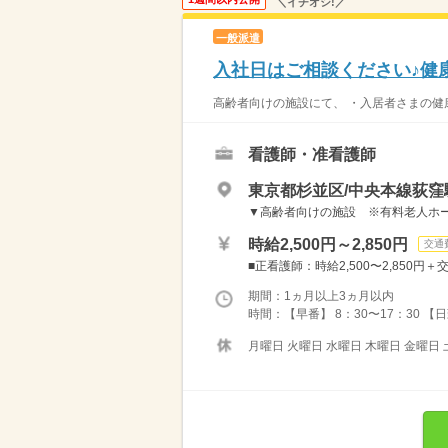
＼イチオシ!／
一般派遣
入社日はご相談ください♪健
高齢者向けの施設にて、 ・入居者さまの健康
看護師・准看護師
東京都杉並区/中央本線荻窪
▼高齢者向けの施設 ※有料老人ホー
時給2,500円～2,850円
交通
■正看護師：時給2,500〜2,850円＋交
期間：1ヵ月以上3ヵ月以内
時間：【早番】 8：30〜17：30 【
月曜日 火曜日 水曜日 木曜日 金曜日 