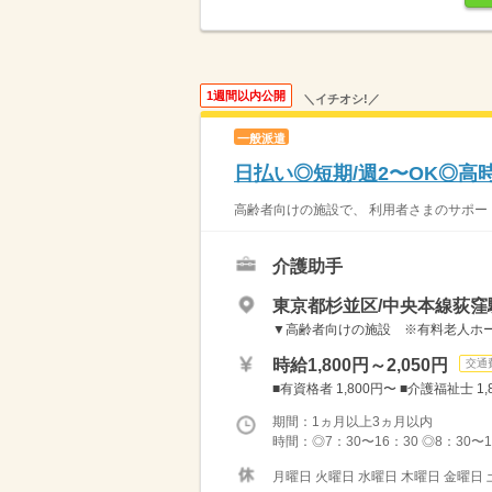
1週間以内公開
＼イチオシ!／
一般派遣
日払い◎短期/週2〜OK◎高
高齢者向けの施設で、 利用者さまのサポートを
介護助手
東京都杉並区/中央本線荻窪
▼高齢者向けの施設 ※有料老人ホー
時給1,800円～2,050円
交通
■有資格者 1,800円〜 ■介護福祉士 
期間：1ヵ月以上3ヵ月以内
時間：◎7：30〜16：30 ◎8：30
月曜日 火曜日 水曜日 木曜日 金曜日 