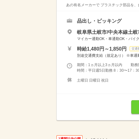
あの有名メーカーで プラスチック部品を、
品出し・ピッキング
岐阜県土岐市/中央本線土岐市
マイカー通勤OK・車通勤OK・バイク通
時給1,480円～1,850円
交通
別途交通費支給（規定あり） ※車通勤
期間：1ヵ月以上3ヵ月以内 勤務開始日
時間：平日週5日勤務 8：30〜17：
土曜日 日曜日 祝日
1週間以内公開