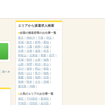
エリアから派遣求人検索
全国の都道府県のお仕事一覧
東京
神奈川
千葉
埼玉
茨城
栃木
群馬
愛知
岐阜
三重
静岡
大阪
兵庫
京都
滋賀
奈良
和歌山
北海道
青森
岩手
宮城
秋田
山形
福島
山梨
長野
新潟
富山
石川
福井
岡山
鳥取
次へ
島根
山口
香川
徳島
愛媛
高知
福岡
佐賀
長崎
熊本
大分
宮崎
鹿児島
沖縄
人気のエリアのお仕事一覧
港区
千代田区
新宿区
中央区
渋谷区
品川区