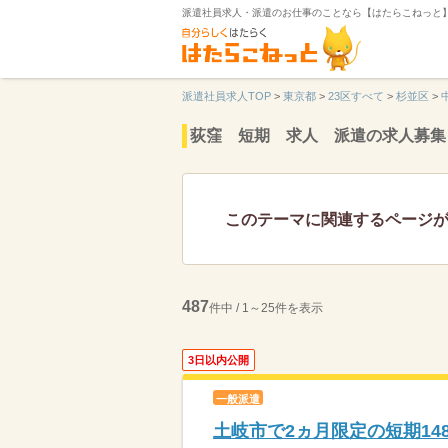
派遣社員求人・派遣のお仕事のことなら【はたらこねっと
派遣社員求人TOP
>
東京都
>
23区すべて
>
杉並区
>
荻窪 短期 求人 派遣の求人募集
このテーマに関連するページ
487
件中 / 1～25件を表示
3日以内公開
一般派遣
土岐市で2ヵ月限定の短期14