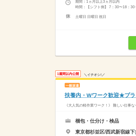
期間：1ヵ月以上3ヵ月以内
時間：【シフト例】 7：30〜18：30 08：
土曜日 日曜日 祝日
1週間以内公開
＼イチオシ!／
一般派遣
扶養内・Wワーク歓迎★プラ
《大人気の軽作業ワーク！》 難しい仕事な一
梱包・仕分け・検品
東京都杉並区/西武新宿線下