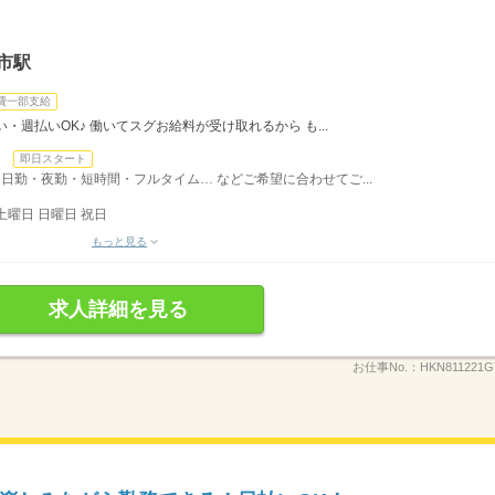
市駅
費一部支給
・週払いOK♪ 働いてスグお給料が受け取れるから も...
日
即日スタート
日勤・夜勤・短時間・フルタイム… などご希望に合わせてご...
土曜日 日曜日 祝日
もっと見る
求人詳細を見る
お仕事No.：
HKN811221G