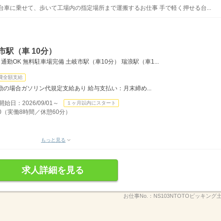
台車に乗せて、歩いて工場内の指定場所まで運搬するお仕事 手で軽く押せる台...
駅（車 10分）
勤OK 無料駐車場完備 土岐市駅（車10分） 瑞浪駅（車1...
費全額支給
の場合ガソリン代規定支給あり 給与支払い：月末締め...
：2026/09/01～
１ヶ月以内にスタート
30（実働8時間／休憩60分）
もっと見る
求人詳細を見る
お仕事No.：
NS103NTOTOピッキン