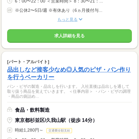
6：00〜22：00 ＜営業時間＞ 8：30〜21：...
※公休2〜5日/週 ※有休あり（6ヵ月後付与...
もっと見る
求人詳細を見る
[パート・アルバイト]
品出しなど接客少なめ◎人気のピザ・パン作り
を行うベーカリー
パン・ピザの製造・品出しを行います。 入社直後は品出しを通して
取り扱う商品を覚えていきます。 ＜仕事内容＞ ・パン・ピザの調理
・商品の袋詰め...
食品・飲料製造
東京都杉並区/久我山駅（徒歩 14分）
時給1,280円～
交通費全額支給