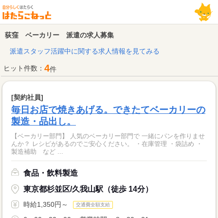
荻窪 ベーカリー 派遣の求人募集
派遣スタッフ活躍中に関する求人情報を見てみる
4
ヒット件数：
件
[契約社員]
毎日お店で焼きあげる。できたてベーカリーの
製造・品出し。
【ベーカリー部門】 人気のベーカリー部門で 一緒にパンを作りませ
んか？ レシピがあるのでご安心ください。 ・在庫管理 ・袋詰め ・
製造補助 など ...
食品・飲料製造
東京都杉並区/久我山駅（徒歩 14分）
時給1,350円～
交通費全額支給