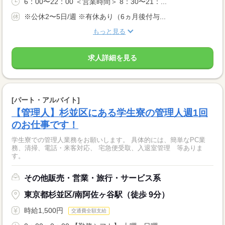
6：00〜22：00 ＜営業時間＞ 8：30〜21：...
※公休2〜5日/週 ※有休あり（6ヵ月後付与...
もっと見る
求人詳細を見る
[パート・アルバイト]
【管理人】杉並区にある学生寮の管理人週1回
のお仕事です！
学生寮での管理人業務をお願いします。 具体的には、簡単なPC業
務、清掃、電話・来客対応、 宅急便受取、入退室管理 等ありま
す。
その他販売・営業・旅行・サービス系
東京都杉並区/南阿佐ヶ谷駅（徒歩 9分）
時給1,500円
交通費全額支給