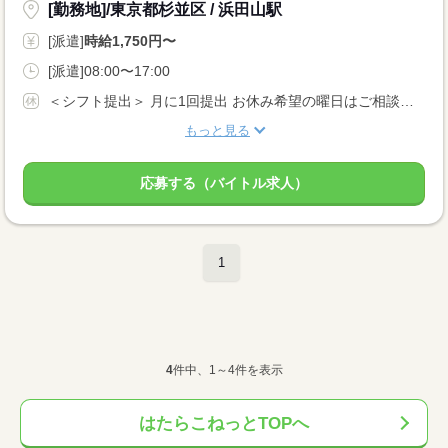
[勤務地]/東京都杉並区 / 浜田山駅
[派遣]
時給1,750円〜
[派遣]08:00〜17:00
＜シフト提出＞ 月に1回提出 お休み希望の曜日はご相談ください ＜歓迎！＞ 土日祝、年末、お正月、お盆、ゴールデンウィークの連休や、 クリスマス、バレンタインなどイベント時に出勤可能な方大歓迎！
もっと見る
応募する（バイトル求人）
1
4
件中、1～4件を表示
はたらこねっとTOPへ