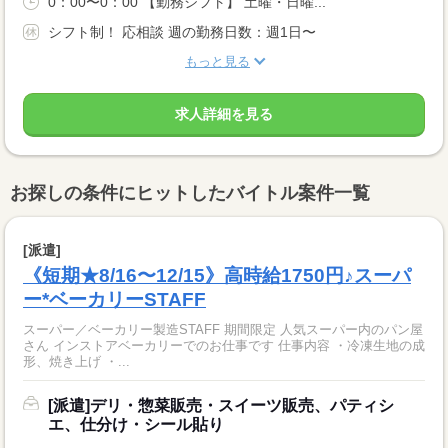
0：00〜0：00 【勤務シフト】 土曜・日曜...
シフト制！ 応相談 週の勤務日数：週1日〜
もっと見る
求人詳細を見る
お探しの条件にヒットしたバイトル案件一覧
[派遣]
《短期★8/16〜12/15》高時給1750円♪スーパ
ー*ベーカリーSTAFF
スーパー／ベーカリー製造STAFF 期間限定 人気スーパー内のパン屋
さん インストアベーカリーでのお仕事です 仕事内容 ・冷凍生地の成
形、焼き上げ ・...
[派遣]デリ・惣菜販売・スイーツ販売、パティシ
エ、仕分け・シール貼り