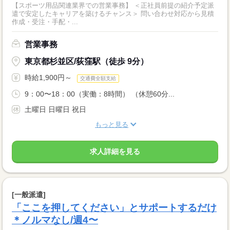
【スポーツ用品関連業界での営業事務】 ＜正社員前提の紹介予定派
遣で安定したキャリアを築けるチャンス＞ 問い合わせ対応から見積
作成・受注・手配・...
営業事務
東京都杉並区/荻窪駅（徒歩 9分）
時給1,900円～
交通費全額支給
9：00〜18：00（実働：8時間） （休憩60分...
土曜日 日曜日 祝日
もっと見る
求人詳細を見る
[一般派遣]
「ここを押してください」とサポートするだけ
＊ノルマなし/週4〜