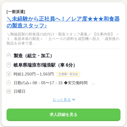
[一般派遣]
＼未経験から正社員へ！／レア度★★★和食器
の製造スタッフ♪
＼陶磁器製の和食器の絵付け・製造スタッフ募集／ 【仕事内容】 ＜
１．食器本体の製造＞ ・土ベースの原料を成型機へ投入 ・成形後の
製品を台車で運...
製造（組立・加工）
岐阜県瑞浪市/瑞浪駅（車 6分）
時給1,250円～1,563円
交通費一部支給
日勤のみ♪ 08：05〜17：15 ◆実労働時間 ...
日曜日
もっと見る
求人詳細を見る