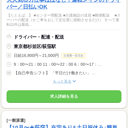
バー／日払いOK
【たとえば…】 ■センター間配送 ■介護施設の送迎 ■郵便配送 ■ス
ーパーの配送（かご車をおして定位置に移動させるだけ） すべて運
転以外は最低...
ドライバー・配達・配送
東京都杉並区/荻窪駅
日給16,800円～21,000円
交通費一部支給
9：00〜21：00 11：00〜22：00 6：00〜17：...
【自己申告シフト】 「平日だけ働きたい」 ...
もっと見る
求人詳細を見る
[一般派遣]
【10月〜★荻窪】在宅あり&土日祝休み♪簡単