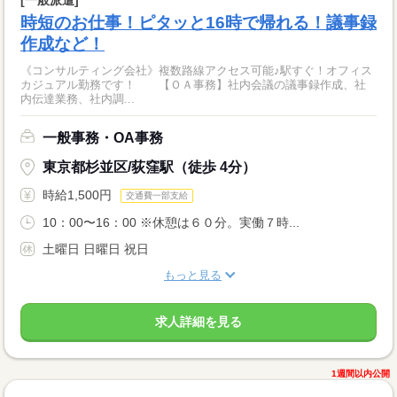
[一般派遣]
時短のお仕事！ピタッと16時で帰れる！議事録
作成など！
《コンサルティング会社》複数路線アクセス可能♪駅すぐ！オフィス
カジュアル勤務です！ 【ＯＡ事務】社内会議の議事録作成、社
内伝達業務、社内調...
一般事務・OA事務
東京都杉並区/荻窪駅（徒歩 4分）
時給1,500円
交通費一部支給
10：00〜16：00 ※休憩は６０分。実働７時...
土曜日 日曜日 祝日
もっと見る
求人詳細を見る
1週間以内公開