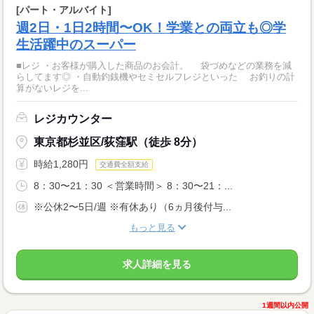
[パート・アルバイト]
週2日・1日2時間〜OK！学業との両立も◎学
生活躍中のスーパー
■レジ ・お客様が購入した商品のお会計。 袋づめなどの業務を減
らしてます◎ ・自動釣銭機やセミセルフレジといった お釣りの計
算がないレジを...
レジカウンター
東京都杉並区/荻窪駅（徒歩 8分）
時給1,280円
交通費全額支給
8：30〜21：30 ＜営業時間＞ 8：30〜21：...
※公休2〜5日/週 ※有休あり（6ヵ月後付与...
もっと見る
求人詳細を見る
1週間以内公開