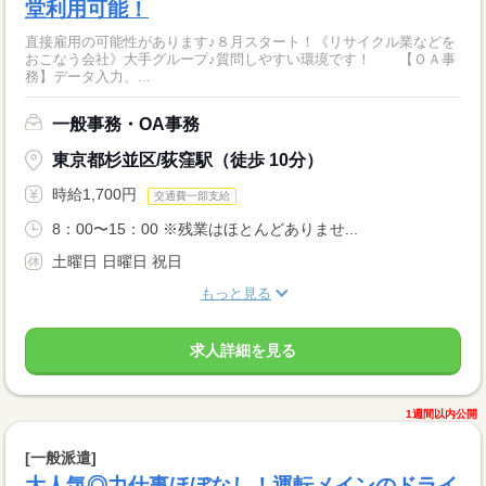
堂利用可能！
直接雇用の可能性があります♪８月スタート！《リサイクル業などを
おこなう会社》大手グループ♪質問しやすい環境です！ 【ＯＡ事
務】データ入力、...
一般事務・OA事務
東京都杉並区/荻窪駅（徒歩 10分）
時給1,700円
交通費一部支給
8：00〜15：00 ※残業はほとんどありませ...
土曜日 日曜日 祝日
もっと見る
求人詳細を見る
1週間以内公開
[一般派遣]
大人気◎力仕事ほぼなし！運転メインのドライ