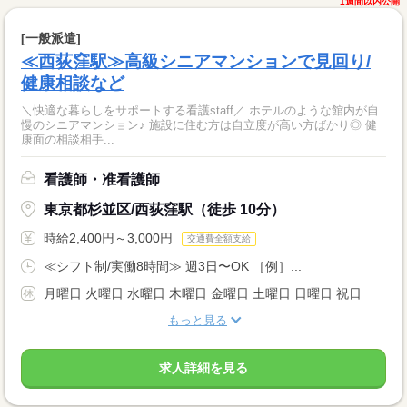
1週間以内公開
[一般派遣]
≪西荻窪駅≫高級シニアマンションで見回り/
健康相談など
＼快適な暮らしをサポートする看護staff／ ホテルのような館内が自
慢のシニアマンション♪ 施設に住む方は自立度が高い方ばかり◎ 健
康面の相談相手...
看護師・准看護師
東京都杉並区/西荻窪駅（徒歩 10分）
時給2,400円～3,000円
交通費全額支給
≪シフト制/実働8時間≫ 週3日〜OK ［例］...
月曜日 火曜日 水曜日 木曜日 金曜日 土曜日 日曜日 祝日
もっと見る
求人詳細を見る