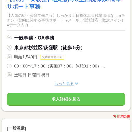
サポート事務
【人気の街・荻窪で働こう】しっかり土日祝休み☆残業ほぼなし ●テ
ナント契約に関する事務サポート ●メール、電話対応（取次メイン）
●データ入力...
一般事務・OA事務
東京都杉並区/荻窪駅（徒歩 5分）
時給1,540円
交通費全額支給
09：00〜17：00（実働07：00、休憩01：00）...
土曜日 日曜日 祝日
もっと見る
求人詳細を見る
3日以内公開
[一般派遣]