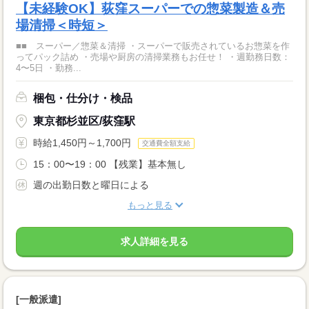
【未経験OK】荻窪スーパーでの惣菜製造＆売
場清掃＜時短＞
■■ スーパー／惣菜＆清掃 ・スーパーで販売されているお惣菜を作
ってパック詰め ・売場や厨房の清掃業務もお任せ！ ・週勤務日数：
4〜5日 ・勤務...
梱包・仕分け・検品
東京都杉並区/荻窪駅
時給1,450円～1,700円
交通費全額支給
15：00〜19：00 【残業】基本無し
週の出勤日数と曜日による
もっと見る
求人詳細を見る
[一般派遣]