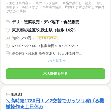
＜主な仕事内容＞ ・魚のパック詰め ・商品の品出し・補充 ・値札・
値引きシール貼り付け ・作業場の清掃・片付け まずは品出しや値付
けなどの 業務...
デリ・惣菜販売・デパ地下・食品販売
東京都杉並区/久我山駅（徒歩 14分）
時給1,280円～
交通費全額支給
6：00〜22：00 ＜営業時間＞ 8：30〜21：...
※公休2〜5日/週 ※有休あり（6ヵ月後付与...
もっと見る
求人詳細を見る
[一般派遣]
＼高時給1780円！／2交替でガッツリ稼げる機
械操作★土日休み