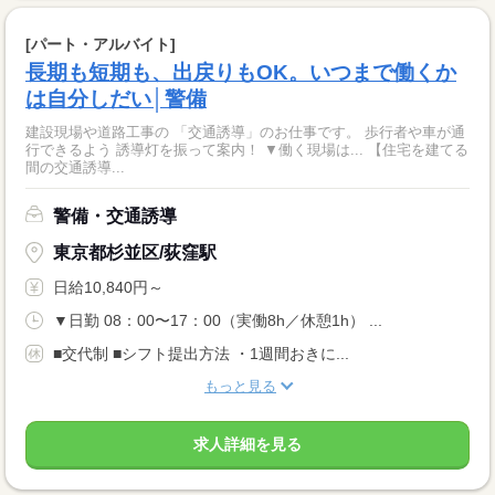
[パート・アルバイト]
長期も短期も、出戻りもOK。いつまで働くか
は自分しだい│警備
建設現場や道路工事の 「交通誘導」のお仕事です。 歩行者や車が通
行できるよう 誘導灯を振って案内！ ▼働く現場は... 【住宅を建てる
間の交通誘導...
警備・交通誘導
東京都杉並区/荻窪駅
日給10,840円～
▼日勤 08：00〜17：00（実働8h／休憩1h） ...
■交代制 ■シフト提出方法 ・1週間おきに...
もっと見る
求人詳細を見る