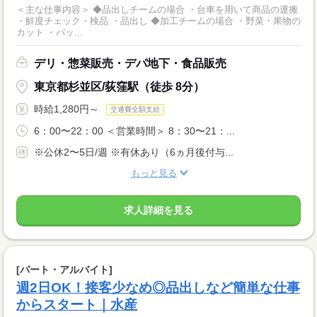
＜主な仕事内容＞ ◆品出しチームの場合 ・台車を用いて商品の運搬
・鮮度チェック・検品 ・品出し ◆加工チームの場合 ・野菜・果物の
カット ・パッ...
デリ・惣菜販売・デパ地下・食品販売
東京都杉並区/荻窪駅（徒歩 8分）
時給1,280円～
交通費全額支給
6：00〜22：00 ＜営業時間＞ 8：30〜21：...
※公休2〜5日/週 ※有休あり（6ヵ月後付与...
もっと見る
求人詳細を見る
[パート・アルバイト]
週2日OK！接客少なめ◎品出しなど簡単な仕事
からスタート｜水産