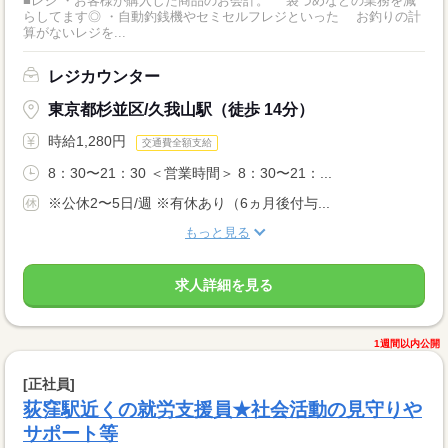
■レジ ・お客様が購入した商品のお会計。 袋づめなどの業務を減
らしてます◎ ・自動釣銭機やセミセルフレジといった お釣りの計
算がないレジを...
レジカウンター
東京都杉並区/久我山駅（徒歩 14分）
時給1,280円
交通費全額支給
8：30〜21：30 ＜営業時間＞ 8：30〜21：...
※公休2〜5日/週 ※有休あり（6ヵ月後付与...
もっと見る
求人詳細を見る
1週間以内公開
[正社員]
荻窪駅近くの就労支援員★社会活動の見守りや
サポート等