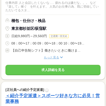
仕事内容 人と会話したくないな..... 疲れるのは嫌だな。。。 など
『楽して』稼ぐ を叶えます。 人気のお仕事の為、既に登録してい
ただいてるスタ...
梱包・仕分け・検品
東京都杉並区/荻窪駅
日給9,880円～29,560円
交通費一部支給
08：00〜17：00 09：00〜18：00 10：00〜19...
【自己申告制シフト】働きたいときに働けま...
もっと見る
求人詳細を見る
[正社員への紹介予定派遣]
?
＜紹介予定派遣＞スポーツ好きな方に必見！営
業事務