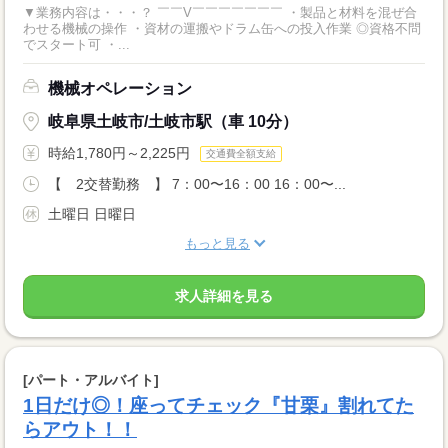
▼業務内容は・・・？ ￣￣V￣￣￣￣￣￣￣ ・製品と材料を混ぜ合
わせる機械の操作 ・資材の運搬やドラム缶への投入作業 ◎資格不問
でスタート可 ・...
機械オペレーション
岐阜県土岐市/土岐市駅（車 10分）
時給1,780円～2,225円
交通費全額支給
【 2交替勤務 】 7：00〜16：00 16：00〜...
土曜日 日曜日
もっと見る
求人詳細を見る
[パート・アルバイト]
1日だけ◎！座ってチェック『甘栗』割れてた
らアウト！！