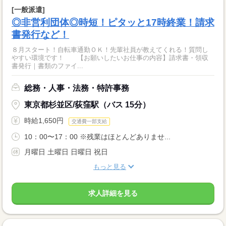
[一般派遣]
◎非営利団体◎時短！ピタッと17時終業！請求
書発行など！
８月スタート！自転車通勤ＯＫ！先輩社員が教えてくれる！質問し
やすい環境です！ 【お願いしたいお仕事の内容】請求書・領収
書発行｜書類のファイ...
総務・人事・法務・特許事務
東京都杉並区/荻窪駅（バス 15分）
時給1,650円
交通費一部支給
10：00〜17：00 ※残業はほとんどありませ...
月曜日 土曜日 日曜日 祝日
もっと見る
求人詳細を見る