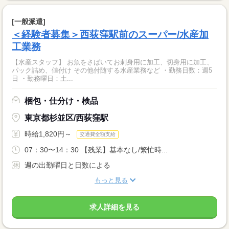
[一般派遣]
＜経験者募集＞西荻窪駅前のスーパー/水産加
工業務
【水産スタッフ】 お魚をさばいてお刺身用に加工、切身用に加工、
パック詰め、値付け その他付随する水産業務など ・勤務日数：週5
日 ・勤務曜日：土...
梱包・仕分け・検品
東京都杉並区/西荻窪駅
時給1,820円～
交通費全額支給
07：30〜14：30 【残業】基本なし/繁忙時...
週の出勤曜日と日数による
もっと見る
求人詳細を見る