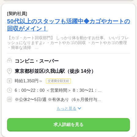
[契約社員]
50代以上のスタッフも活躍中◆カゴやカートの
回収がメイン！
【カゴ・カート回収部門】 しっかり体を動かすお仕事。 いいリフレ
ッシュになりますよ♪ ・カートやカゴの回収 ・カートやカゴの整理
・簡単な清掃 ...
コンビニ・スーパー
東京都杉並区/久我山駅（徒歩 14分）
時給1,350円～
交通費全額支給
6：00〜22：00 ＜営業時間＞ 8：30〜21：...
※公休2〜5日/週 ※有休あり（6ヵ月後付与...
もっと見る
求人詳細を見る