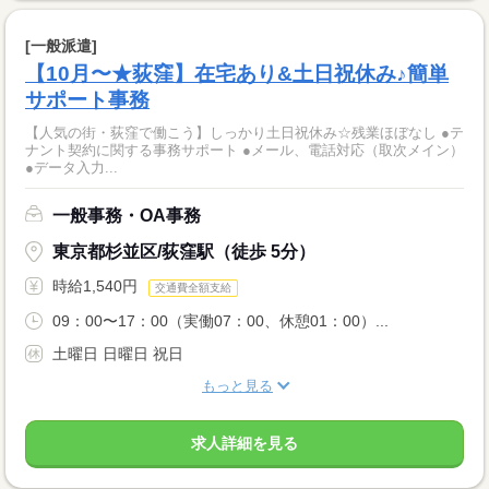
[一般派遣]
【10月〜★荻窪】在宅あり&土日祝休み♪簡単
サポート事務
【人気の街・荻窪で働こう】しっかり土日祝休み☆残業ほぼなし ●テ
ナント契約に関する事務サポート ●メール、電話対応（取次メイン）
●データ入力...
一般事務・OA事務
東京都杉並区/荻窪駅（徒歩 5分）
時給1,540円
交通費全額支給
09：00〜17：00（実働07：00、休憩01：00）...
土曜日 日曜日 祝日
もっと見る
求人詳細を見る