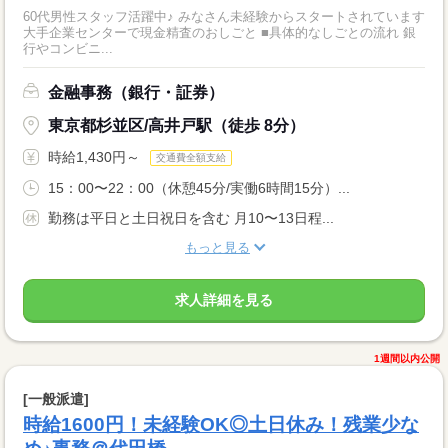
60代男性スタッフ活躍中♪ みなさん未経験からスタートされています
大手企業センターで現金精査のおしごと ■具体的なしごとの流れ 銀
行やコンビニ...
金融事務（銀行・証券）
東京都杉並区/高井戸駅（徒歩 8分）
時給1,430円～
交通費全額支給
15：00〜22：00（休憩45分/実働6時間15分）...
勤務は平日と土日祝日を含む 月10〜13日程...
もっと見る
求人詳細を見る
1週間以内公開
[一般派遣]
時給1600円！未経験OK◎土日休み！残業少な