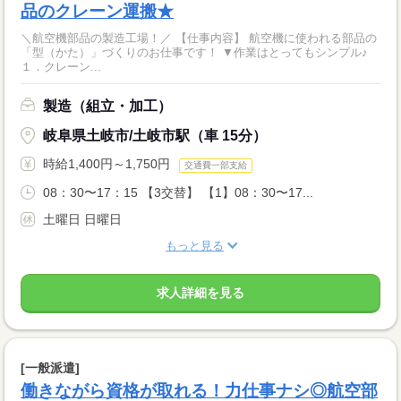
品のクレーン運搬★
＼航空機部品の製造工場！／ 【仕事内容】 航空機に使われる部品の
「型（かた）」づくりのお仕事です！ ▼作業はとってもシンプル♪
１．クレーン...
製造（組立・加工）
岐阜県土岐市/土岐市駅（車 15分）
時給1,400円～1,750円
交通費一部支給
08：30〜17：15 【3交替】 【1】08：30〜17...
土曜日 日曜日
もっと見る
求人詳細を見る
[一般派遣]
働きながら資格が取れる！力仕事ナシ◎航空部