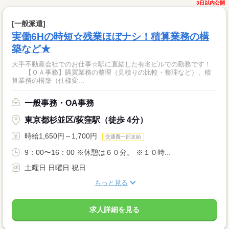
3日以内公開
[一般派遣]
実働6Hの時短☆残業ほぼナシ！積算業務の構
築など★
大手不動産会社でのお仕事☆駅に直結した有名ビルでの勤務です！
【ＯＡ事務】購買業務の整理（見積りの比較・整理など）、積
算業務の構築（仕様変...
一般事務・OA事務
東京都杉並区/荻窪駅（徒歩 4分）
時給1,650円～1,700円
交通費一部支給
9：00〜16：00 ※休憩は６０分。 ※１０時...
土曜日 日曜日 祝日
もっと見る
求人詳細を見る