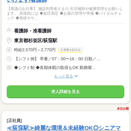
【看護のお仕事】 施設利用者さまの 生活補助や健康管理をお願いし
ます。 具体的には ◆血圧測定 ◆お薬の管理や準備 ◆バイタルチェ
ック ◆発疹やケ...
看護師・准看護師
東京都杉並区/荻窪駅
時給2,570円～2,770円
交通費全額支給
【シフト例】 早番／07：00〜16：00 日勤／...
◆シフト制 ◆長期休暇の取得もOK 勤務曜...
もっと見る
求人詳細を見る
本日公開
[正社員]
≪荻窪駅≫綺麗な環境＆未経験OK◎シニアマ