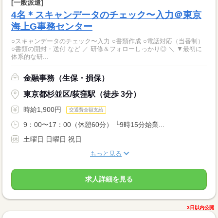
[一般派遣]
4名＊スキャンデータのチェック〜入力＠東京
海上G事務センター
○スキャンデータのチェック〜入力 ○書類作成 ○電話対応（当番制）
○書類の開封・送付 など ／ 研修＆フォローしっかり◎ ＼ ▼最初に
体系的な研...
金融事務（生保・損保）
東京都杉並区/荻窪駅（徒歩 3分）
時給1,900円
交通費全額支給
9：00〜17：00（休憩60分） └9時15分始業...
土曜日 日曜日 祝日
もっと見る
求人詳細を見る
3日以内公開