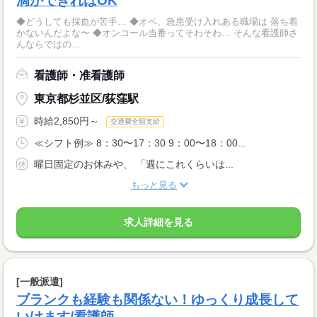
滴ができればOK
◆どうしても採血が苦手… ◆オペ、急患受け入れある職場は 落ち着
かないんだよな〜 ◆オンコール当番ってそわそわ… そんな看護師さ
んならではの...
看護師・准看護師
東京都杉並区/荻窪駅
時給2,850円～
交通費全額支給
≪シフト例≫ 8：30〜17：30 9：00〜18：00...
曜日固定のお休みや、 「週にこれくらいは...
もっと見る
求人詳細を見る
[一般派遣]
ブランクも経験も関係ない！ゆっくり成長して
いけます/看護師