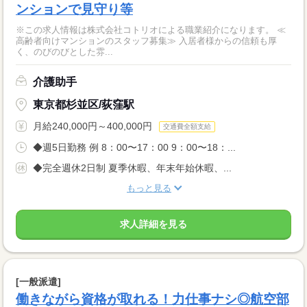
ンションで見守り等
※この求人情報は株式会社コトリオによる職業紹介になります。 ≪
高齢者向けマンションのスタッフ募集≫ 入居者様からの信頼も厚
く、のびのびとした雰...
介護助手
東京都杉並区/荻窪駅
月給240,000円～400,000円
交通費全額支給
◆週5日勤務 例 8：00〜17：00 9：00〜18：...
◆完全週休2日制 夏季休暇、年末年始休暇、...
もっと見る
求人詳細を見る
[一般派遣]
働きながら資格が取れる！力仕事ナシ◎航空部