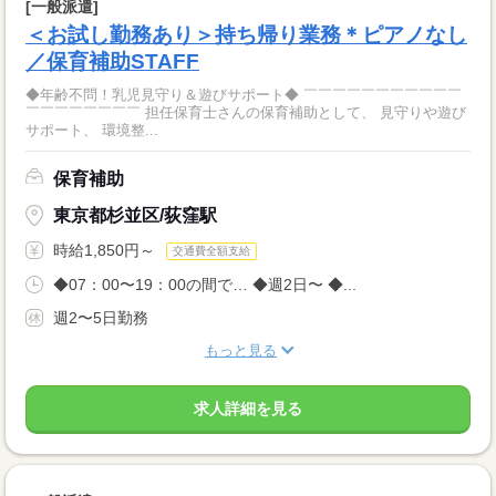
[一般派遣]
＜お試し勤務あり＞持ち帰り業務＊ピアノなし
／保育補助STAFF
◆年齢不問！乳児見守り＆遊びサポート◆ ￣￣￣￣￣￣￣￣￣￣￣
￣￣￣￣￣￣￣￣ 担任保育士さんの保育補助として、 見守りや遊び
サポート、 環境整...
保育補助
東京都杉並区/荻窪駅
時給1,850円～
交通費全額支給
◆07：00〜19：00の間で… ◆週2日〜 ◆...
週2〜5日勤務
もっと見る
求人詳細を見る