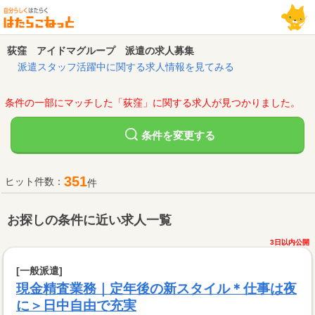
荻窪 アイドマグループ 派遣の求人募集
派遣スタッフ活躍中に関する求人情報を見てみる
条件の一部にマッチした「荻窪」に関する求人が見つかりました。
変更する
条件を
351
ヒット件数：
件
お探しの条件に近い求人一覧
3日以内公開
[一般派遣]
現金精査業務｜定年後の新スタイル＊仕事は夜
に＞日中自由で充実