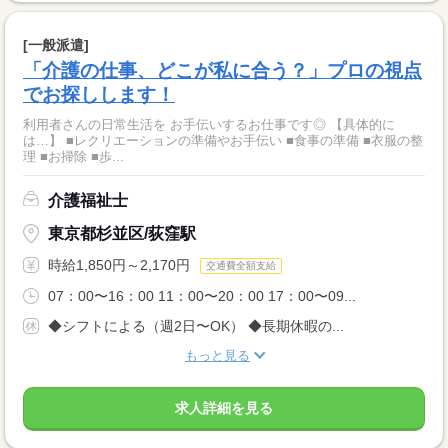
[一般派遣]
「介護の仕事、どこが私に合う？」プロの視点
でお探しします！
利用者さんの日常生活を お手伝いするお仕事です◎ 【具体的に
は…】 ■レクリエーションの準備やお手伝い ■食事の準備 ■衣服の整
理 ■お掃除 ■歩...
介護福祉士
東京都杉並区/荻窪駅
時給1,850円～2,170円
交通費全額支給
07：00〜16：00 11：00〜20：00 17：00〜09...
◆シフトによる（週2日〜OK） ◆長期休暇の...
もっと見る
求人詳細を見る