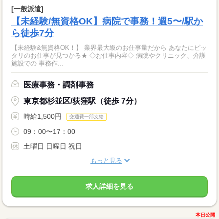
[一般派遣]
【未経験/無資格OK】病院で事務！週5〜/駅か
ら徒歩7分
【未経験&無資格OK！】 業界最大級のお仕事量だから あなたにピッ
タリのお仕事が見つかる★ ◇お仕事内容◇ 病院やクリニック、介護
施設での 事務作...
医療事務・調剤事務
東京都杉並区/荻窪駅（徒歩 7分）
時給1,500円
交通費一部支給
09：00〜17：00
土曜日 日曜日 祝日
もっと見る
求人詳細を見る
本日公開