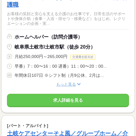
護職
お客様の笑顔と安心を支える介護のお仕事です。日常生活のサポー
トや身体介助（食事・入浴・排せつ・移乗など）をはじめ、レクリ
エーションの企画・実...
ホームヘルパー（訪問介護等）
岐阜県土岐市/土岐市駅（徒歩 20分）
月給250,000円～265,000円
交通費全額支給
早番）7：00〜16：00 遅番）11：00〜20：00...
年間休日107日 ※シフト制（月9公休、2月は...
もっと見る
求人詳細を見る
[パート・アルバイト]
土岐ケアセンターそよ風／グループホーム／介