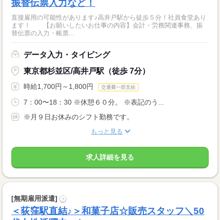
振替伝票入力など！
直接雇用の可能性があります♪高井戸駅から徒歩５分！社員食堂あり
ます！ 【お願いしたいお仕事の内容】会計・労務関連事務、振
替伝票の入力・帳票...
データ入力・タイピング
東京都杉並区/高井戸駅（徒歩 7分）
時給1,700円～1,800円
交通費一部支給
7：00〜18：30 ※休憩６０分。 ※表記のう...
※月９日お休みのシフト勤務です。
もっと見る
求人詳細を見る
[無期雇用派遣]
?
＜荻窪駅直結♪＞和菓子店☆販売スタッフ＼50