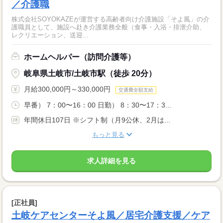
／介護職
株式会社SOYOKAZEが運営する高齢者向け介護施設「そよ風」の介
護職員として、施設へ赴き介護業務全般（食事・入浴・排泄介助、
レクリエーション、送迎...
ホームヘルパー（訪問介護等）
岐阜県土岐市/土岐市駅（徒歩 20分）
月給300,000円～330,000円
交通費全額支給
早番） 7：00〜16：00 日勤） 8：30〜17：3...
年間休日107日 ※シフト制（月9公休、2月は...
もっと見る
求人詳細を見る
[正社員]
土岐ケアセンターそよ風／居宅介護支援／ケア