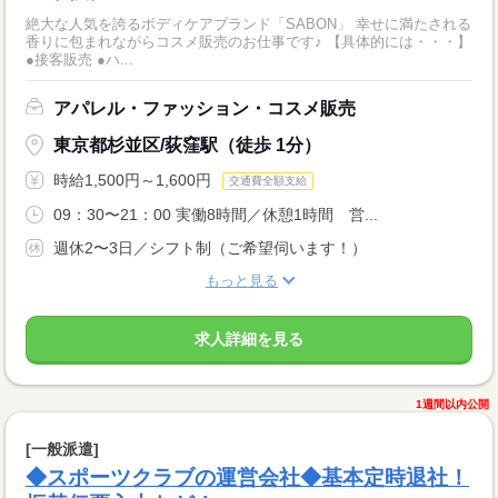
絶大な人気を誇るボディケアブランド「SABON」 幸せに満たされる
香りに包まれながらコスメ販売のお仕事です♪ 【具体的には・・・】
●接客販売 ●ハ...
アパレル・ファッション・コスメ販売
東京都杉並区/荻窪駅（徒歩 1分）
時給1,500円～1,600円
交通費全額支給
09：30〜21：00 実働8時間／休憩1時間 営...
週休2〜3日／シフト制（ご希望伺います！）
もっと見る
求人詳細を見る
1週間以内公開
[一般派遣]
◆スポーツクラブの運営会社◆基本定時退社！