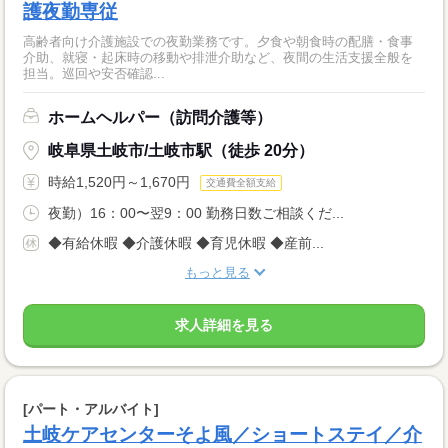
護夜勤専従
高齢者向け介護施設での夜勤業務です。夕食や朝食時の配膳・食事
介助、就寝・起床時の移動や排泄介助など、夜間の生活支援全般を
担当。巡回や安否確認...
ホームヘルパー（訪問介護等）
岐阜県土岐市/土岐市駅（徒歩 20分）
時給1,520円～1,670円
交通費全額支給
夜勤）16：00〜翌9：00 勤務日数ご相談くだ...
◆有給休暇 ◆介護休暇 ◆育児休暇 ◆産前...
もっと見る
求人詳細を見る
[パート・アルバイト]
土岐ケアセンターそよ風／ショートステイ／介