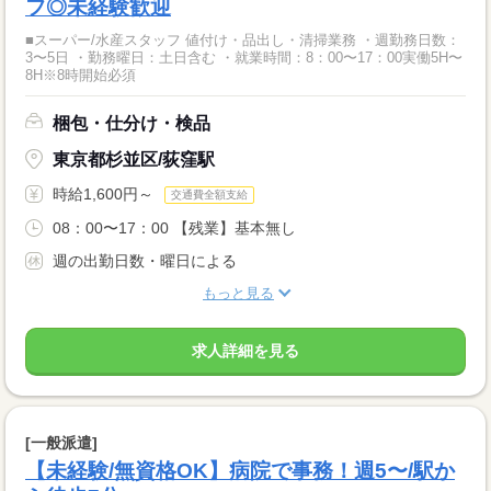
フ◎未経験歓迎
■スーパー/水産スタッフ 値付け・品出し・清掃業務 ・週勤務日数：
3〜5日 ・勤務曜日：土日含む ・就業時間：8：00〜17：00実働5H〜
8H※8時開始必須
梱包・仕分け・検品
東京都杉並区/荻窪駅
時給1,600円～
交通費全額支給
08：00〜17：00 【残業】基本無し
週の出勤日数・曜日による
もっと見る
求人詳細を見る
[一般派遣]
【未経験/無資格OK】病院で事務！週5〜/駅か