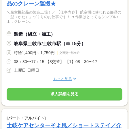
品のクレーン運搬★
＼航空機部品の製造工場！／ 【仕事内容】 航空機に使われる部品の
「型（かた）」づくりのお仕事です！ ▼作業はとってもシンプル♪
１．クレーン...
製造（組立・加工）
岐阜県土岐市/土岐市駅（車 15分）
時給1,400円～1,750円
交通費一部支給
08：30〜17：15 【3交替】 【1】08：30〜17...
土曜日 日曜日
もっと見る
求人詳細を見る
[パート・アルバイト]
土岐ケアセンターそよ風／ショートステイ／介