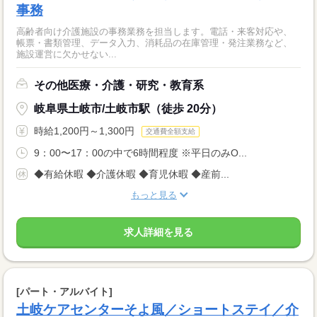
事務
高齢者向け介護施設の事務業務を担当します。電話・来客対応や、
帳票・書類管理、データ入力、消耗品の在庫管理・発注業務など、
施設運営に欠かせない...
その他医療・介護・研究・教育系
岐阜県土岐市/土岐市駅（徒歩 20分）
時給1,200円～1,300円
交通費全額支給
9：00〜17：00の中で6時間程度 ※平日のみO...
◆有給休暇 ◆介護休暇 ◆育児休暇 ◆産前...
もっと見る
求人詳細を見る
[パート・アルバイト]
土岐ケアセンターそよ風／ショートステイ／介