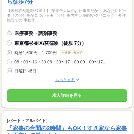
ら徒歩7分
【未経験&無資格OK！】 業界最大級のお仕事量だから あなたにピッ
タリのお仕事が見つかる★ ◇お仕事内容◇ 病院やクリニック、介護
施設での 事務作...
医療事務・調剤事務
東京都杉並区/荻窪駅（徒歩 7分）
時給1,600円～1,700円
交通費一部支給
08：00〜16：30 08：30〜17：00 09：00〜17...
日曜日 祝日
もっと見る
求人詳細を見る
[パート・アルバイト]
「家事の合間の2時間」もOK！すき家なら家事