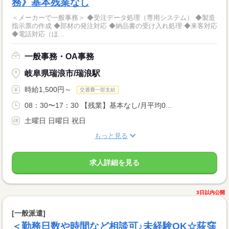
務》基本残業なし
＜メーカーで一般事務＞ ◆受注データ処理（専用システム） ◆製造
指示票の作成 ◆部材の発注対応 ◆納品書の受け入れ処理 ◆来客対応
◆電話対応（ほ...
一般事務・OA事務
岐阜県瑞浪市/瑞浪駅
時給1,500円～
交通費一部支給
08：30〜17：30 【残業】基本なし/月平均0...
土曜日 日曜日 祝日
もっと見る
求人詳細を見る
3日以内公開
[一般派遣]
＜勤務日数や時間など相談可♪未経験OK☆荻窪