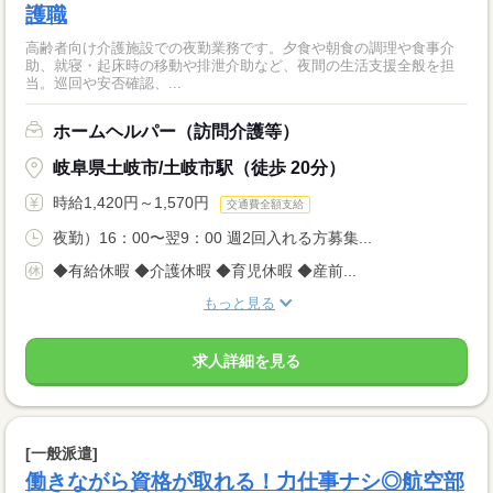
護職
高齢者向け介護施設での夜勤業務です。夕食や朝食の調理や食事介
助、就寝・起床時の移動や排泄介助など、夜間の生活支援全般を担
当。巡回や安否確認、...
ホームヘルパー（訪問介護等）
岐阜県土岐市/土岐市駅（徒歩 20分）
時給1,420円～1,570円
交通費全額支給
夜勤）16：00〜翌9：00 週2回入れる方募集...
◆有給休暇 ◆介護休暇 ◆育児休暇 ◆産前...
もっと見る
求人詳細を見る
[一般派遣]
働きながら資格が取れる！力仕事ナシ◎航空部