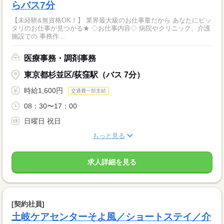
らバス7分
【未経験&無資格OK！】 業界最大級のお仕事量だから あなたにピッ
タリのお仕事が見つかる★ ◇お仕事内容◇ 病院やクリニック、介護
施設での 事務作...
医療事務・調剤事務
東京都杉並区/荻窪駅（バス 7分）
時給1,600円
交通費一部支給
08：30〜17：00
日曜日 祝日
もっと見る
求人詳細を見る
[契約社員]
土岐ケアセンターそよ風／ショートステイ／介