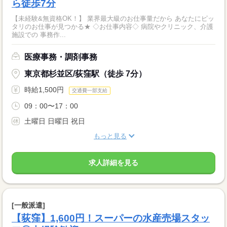
ら徒歩7分
【未経験&無資格OK！】 業界最大級のお仕事量だから あなたにピッ
タリのお仕事が見つかる★ ◇お仕事内容◇ 病院やクリニック、介護
施設での 事務作...
医療事務・調剤事務
東京都杉並区/荻窪駅（徒歩 7分）
時給1,500円
交通費一部支給
09：00〜17：00
土曜日 日曜日 祝日
もっと見る
求人詳細を見る
[一般派遣]
【荻窪】1,600円！スーパーの水産売場スタッ