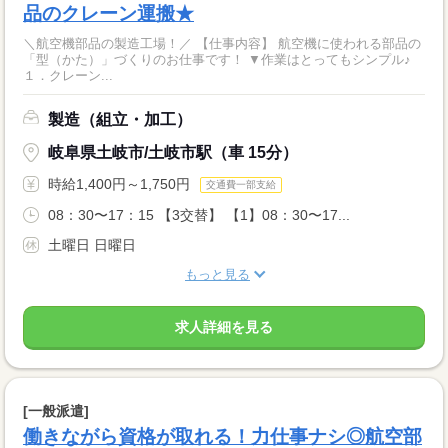
品のクレーン運搬★
＼航空機部品の製造工場！／ 【仕事内容】 航空機に使われる部品の
「型（かた）」づくりのお仕事です！ ▼作業はとってもシンプル♪
１．クレーン...
製造（組立・加工）
岐阜県土岐市/土岐市駅（車 15分）
時給1,400円～1,750円
交通費一部支給
08：30〜17：15 【3交替】 【1】08：30〜17...
土曜日 日曜日
もっと見る
求人詳細を見る
[一般派遣]
働きながら資格が取れる！力仕事ナシ◎航空部