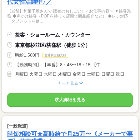
代女性活躍中♪／
【老舗】和菓子屋さんで 販売のおしごと♪ ＜お仕事内容＞ ▼接客業
務 ◆声かけ接客（POPを持って店頭で商品紹介など） ◆レジ対応
（タブレットを使...
接客・ショールーム・カウンター
東京都杉並区/荻窪駅（徒歩 1分）
時給1,500円
交通費全額支給
【勤務時間】 【早番】8：45〜18：15 【中...
月曜日 火曜日 水曜日 木曜日 金曜日 土曜日 日曜日 祝日
もっと見る
求人詳細を見る
[一般派遣]
時短相談可★高時給で月25万〜《メーカーで事