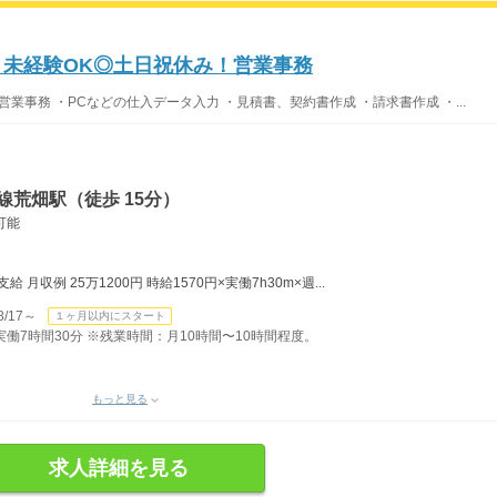
！未経験OK◎土日祝休み！営業事務
業事務 ・PCなどの仕入データ入力 ・見積書、契約書作成 ・請求書作成 ・...
線荒畑駅（徒歩 15分）
可能
月収例 25万1200円 時給1570円×実働7h30m×週...
/17～
１ヶ月以内にスタート
）実働7時間30分 ※残業時間：月10時間〜10時間程度。
もっと見る
求人詳細を見る