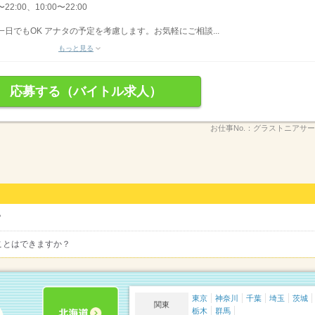
22:00、10:00〜22:00
日でもOK アナタの予定を考慮します。お気軽にご相談...
もっと見る
応募する（バイトル求人）
お仕事No.：
グラストニアサービ
？
ことはできますか？
東京
神奈川
千葉
埼玉
茨城
関東
栃木
群馬