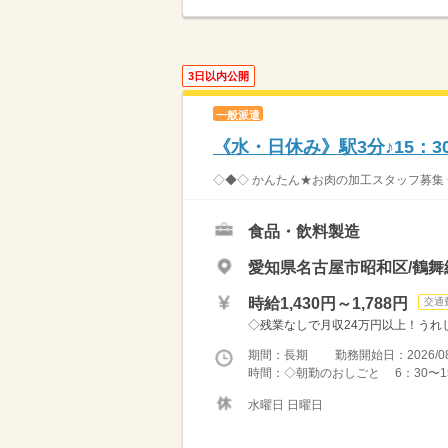
3日以内公開
一般派遣
《水・日休み》駅3分♪15：
◇◆◇ かんたん★お肉の加工スタッフ募集 ◇◆
食品・飲料製造
愛知県名古屋市昭和区/鶴舞
時給1,430円～1,788円
交通
◇残業なしで月収24万円以上！うれしい交
期間：長期 勤務開始日：2026/08
時間：◇朝勤のおしごと 6：30〜15
水曜日 日曜日