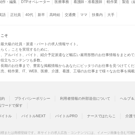
B制作・編集
DTPオペレーター
医療事務
看護師・准看護師
軽作業
製造（
英語
正社員
40代
新卒
高時給
交通費
ママ
扶養内
大手
うこそ
本最大級の社員・派遣・パートの求人情報サイト。
たらく」ことを実現するために、
ト、アルバイト、バイト、紹介予定派遣など幅広い雇用形態のお仕事情報をまとめて
お役立ちコンテンツも多数。
ら長期のお仕事まで、豊富な掲載情報からあなたにピッタリのお仕事を見つけてくだ
売、軽作業、IT、WEB、医療、介護、看護、工場のお仕事まで様々なお仕事を掲
規約
プライバシーポリシー
利用者情報の外部送信について
ヘルプ＆
気ワードで探す
バイトル
バイトルNEXT
バイトルPRO
ナースではたらこ
介護
商標または商標登録です。本サイトの求人広告・コンテンツには、イメージ画像を含む可能