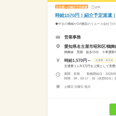
正社員への紹介予定派遣
説明
時給1570円！紹介予定派遣
◆中古の機械やOA機器のリユース会社での営
営業事務
愛知県名古屋市昭和区/鶴舞
鶴舞線 荒畑 徒歩15分 ※車通勤
時給1,570円～
交通費一部支給
交通費 1ヵ月3万円を上限として実費支給 
期間：長期 勤務開始日：2026/08
時間：09：00-17：30（休憩60分
土曜日 日曜日 祝日