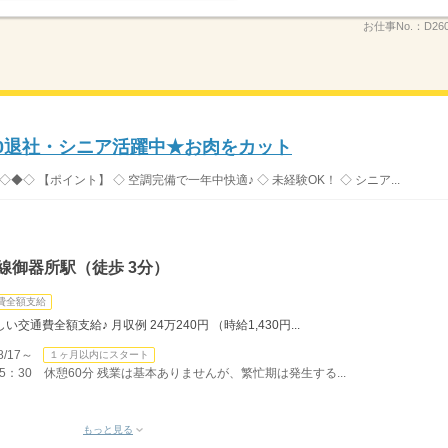
お仕事No.：
D26
30退社・シニア活躍中★お肉をカット
◇ 【ポイント】 ◇ 空調完備で一年中快適♪ ◇ 未経験OK！ ◇ シニア...
線御器所駅（徒歩 3分）
費全額支給
通費全額支給♪ 月収例 24万240円 （時給1,430円...
/17～
１ヶ月以内にスタート
：30 休憩60分 残業は基本ありませんが、繁忙期は発生する...
もっと見る