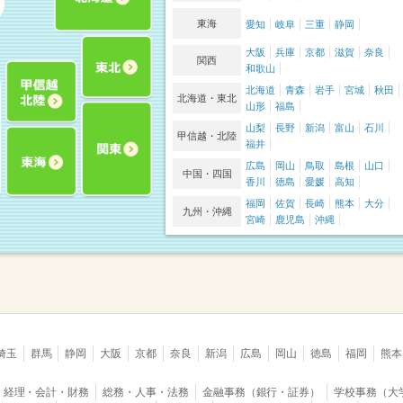
東海
愛知
岐阜
三重
静岡
大阪
兵庫
京都
滋賀
奈良
関西
和歌山
北海道
青森
岩手
宮城
秋田
北海道・東北
山形
福島
山梨
長野
新潟
富山
石川
甲信越・北陸
福井
広島
岡山
鳥取
島根
山口
中国・四国
香川
徳島
愛媛
高知
福岡
佐賀
長崎
熊本
大分
九州・沖縄
宮崎
鹿児島
沖縄
埼玉
群馬
静岡
大阪
京都
奈良
新潟
広島
岡山
徳島
福岡
熊本
経理・会計・財務
総務・人事・法務
金融事務（銀行・証券）
学校事務（大