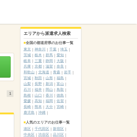
エリアから派遣求人検索
全国の都道府県のお仕事一覧
東京
神奈川
千葉
埼玉
茨城
栃木
群馬
愛知
岐阜
三重
静岡
大阪
兵庫
京都
滋賀
奈良
和歌山
北海道
青森
岩手
宮城
秋田
山形
福島
山梨
長野
新潟
富山
石川
福井
岡山
鳥取
1
島根
山口
香川
徳島
愛媛
高知
福岡
佐賀
長崎
熊本
大分
宮崎
鹿児島
沖縄
人気のエリアのお仕事一覧
港区
千代田区
新宿区
中央区
渋谷区
品川区