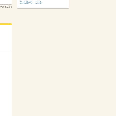
飲食販売 派遣
0609578D