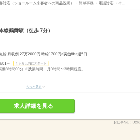
客対応（ショールーム来客者への商品説明） ・簡単事務 ・電話対応 ・そ...
本線鶴舞駅（徒歩 7分）
月収例 27万2000円 時給1700円×実働8h×週5日...
/01～
１ヶ月以内にスタート
分）実働8時間00分 ※残業時間：月0時間〜3時間程度。
もっと見る
求人詳細を見る
お仕事No.：
D26