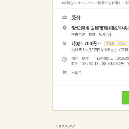
○綺麗なショールームで接客のお仕事♪ ・来
受付
愛知県名古屋市昭和区/中央
中央本線 鶴舞 徒歩7分
時給1,700円～
交通費一部支給
交通費 1ヵ月3万円を上限として実費支給 
期間：長期 勤務開始日：2026/09
時間：09：00-18：00（休憩60
水曜日
＼オススメ!／