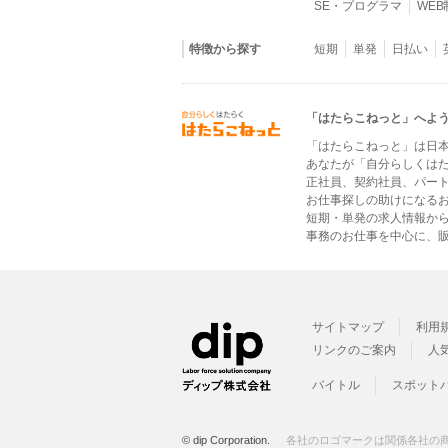
SE・プログラマ
WE
特徴から探す
短期
単発
日払い
「はたらこねっと」へよ
「はたらこねっと」は日
あなたが「自分らしくは
正社員、契約社員、パー
お仕事探しの助けになる
短期・単発の求人情報か
事務のお仕事を中心に、販
サイトマップ
利用
リンクのご案内
人
バイトル
スポット
© dip Corporation.
各社のロゴマークは関係各社の