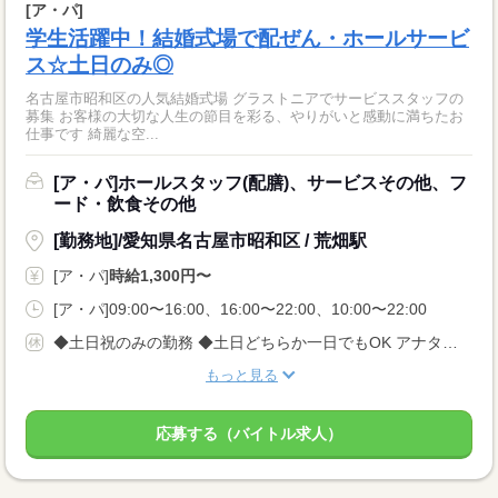
[ア・パ]
学生活躍中！結婚式場で配ぜん・ホールサービ
ス☆土日のみ◎
名古屋市昭和区の人気結婚式場 グラストニアでサービススタッフの
募集 お客様の大切な人生の節目を彩る、やりがいと感動に満ちたお
仕事です 綺麗な空...
[ア・パ]ホールスタッフ(配膳)、サービスその他、フ
ード・飲食その他
[勤務地]/愛知県名古屋市昭和区 / 荒畑駅
[ア・パ]
時給1,300円〜
[ア・パ]09:00〜16:00、16:00〜22:00、10:00〜22:00
◆土日祝のみの勤務 ◆土日どちらか一日でもOK アナタの予定を考慮します。お気軽にご相談ください♪
もっと見る
応募する（バイトル求人）