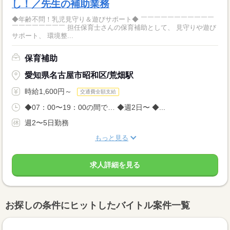
し！／先生の補助業務
◆年齢不問！乳児見守り＆遊びサポート◆ ￣￣￣￣￣￣￣￣￣￣￣
￣￣￣￣￣￣￣￣ 担任保育士さんの保育補助として、 見守りや遊び
サポート、 環境整...
保育補助
愛知県名古屋市昭和区/荒畑駅
時給1,600円～
交通費全額支給
◆07：00〜19：00の間で… ◆週2日〜 ◆...
週2〜5日勤務
もっと見る
求人詳細を見る
お探しの条件にヒットしたバイトル案件一覧