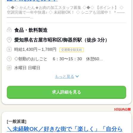
◇◆◇ かんたん★お肉の加工スタッフ募集 ◇◆◇ 【ポイント】 ◇
空調完備で一年中快適♪ ◇ 未経験OK！ ◇ シニアも活躍中！ ＊――
――――――...
食品・飲料製造
愛知県名古屋市昭和区/御器所駅（徒歩 3分）
時給1,430円～1,788円
交通費全額支給
◇朝勤のおしごと 6：30〜15：30 休憩60...
水曜日 日曜日
もっと見る
求人詳細を見る
3日以内公開
[一般派遣]
＼未経験OK／好きな街で「楽しく」「自分ら