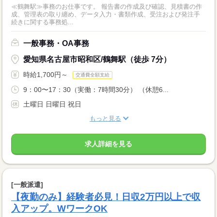
≪鶴舞駅≫事務のお仕事です。 報告書の作成及び確認、見積書の作
成、管理表の取り纏め、データ入力・書類作成、受注および発注手
続きに関する事務処...
一般事務・OA事務
愛知県名古屋市昭和区/鶴舞駅（徒歩 7分）
時給1,700円～
交通費全額支給
9：00〜17：30（実働：7時間30分） （休憩6...
土曜日 日曜日 祝日
もっと見る
求人詳細を見る
[一般派遣]
【夜勤のみ】経験者必見！日収2万円以上で収
入アップ。WワークOK