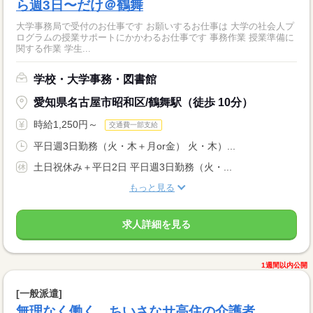
ら週3日〜だけ＠鶴舞
大学事務局で受付のお仕事です お願いするお仕事は 大学の社会人プ
ログラムの授業サポートにかかわるお仕事です 事務作業 授業準備に
関する作業 学生...
学校・大学事務・図書館
愛知県名古屋市昭和区/鶴舞駅（徒歩 10分）
時給1,250円～
交通費一部支給
平日週3日勤務（火・木＋月or金） 火・木）...
土日祝休み＋平日2日 平日週3日勤務（火・...
もっと見る
求人詳細を見る
1週間以内公開
[一般派遣]
無理なく働く ちいさなサ高住の介護者