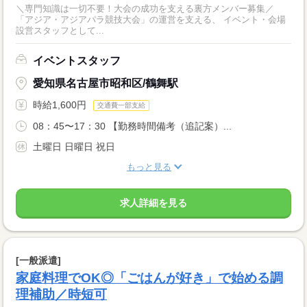
＼専門知識は一切不要！大会の成功を支える裏方メンバー募集／
「アジア・アジアパラ競技大会」の運営を支える、 イベント・会場
設営スタッフとして...
イベントスタッフ
愛知県名古屋市昭和区/鶴舞駅
時給1,600円
交通費一部支給
08：45〜17：30 【勤務時間備考（追記案）...
土曜日 日曜日 祝日
もっと見る
求人詳細を見る
[一般派遣]
家庭料理でOK◎「ごはんが好き」で始める調
理補助／時短可