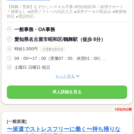
【鶴舞／荒畑】むずかしいスキル不要♪時短相談OK！経理サポート
＊残業なし ●経理ソフトへの仕訳入力 ●請求データの取込み ●郵便物
対応 ●電話対応...
一般事務・OA事務
愛知県名古屋市昭和区/鶴舞駅（徒歩 8分）
時給1,500円
交通費全額支給
09：00〜17：00（実働07：00、休憩01：00）...
土曜日 日曜日 祝日
もっと見る
求人詳細を見る
3日以内公開
[一般派遣]
〜派遣でストレスフリーに働く〜持ち帰りな