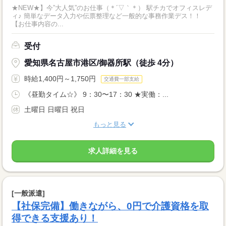
★NEW★】今”大人気”のお仕事（＊´▽｀＊） 駅チカでオフィスレデ
ィ♪ 簡単なデータ入力や伝票整理など一般的な事務作業デス！！
【お仕事内容の...
受付
愛知県名古屋市港区/御器所駅（徒歩 4分）
時給1,400円～1,750円
交通費一部支給
《昼勤タイム☆》 9：30〜17：30 ★実働：...
土曜日 日曜日 祝日
もっと見る
求人詳細を見る
[一般派遣]
【社保完備】働きながら、0円で介護資格を取
得できる支援あり！