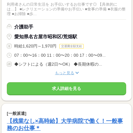
利用者さんの日常生活を お手伝いするお仕事です◎ 【具体的に
は…】 ■レクリエーションの準備やお手伝い ■食事の準備 ■衣服の整
理 ■お掃除 ■歩...
介護助手
愛知県名古屋市昭和区/荒畑駅
時給1,620円～1,970円
交通費全額支給
07：00〜16：00 11：00〜20：00 17：00〜09...
◆シフトによる（週2日〜OK） ◆長期休暇の...
もっと見る
求人詳細を見る
[一般派遣]
【残業なし×高時給】大学病院で働く！一般事
務のお仕事＊