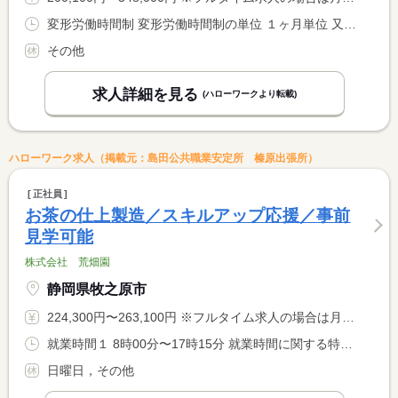
変形労働時間制 変形労働時間制の単位 １ヶ月単位 又は 6時00分〜22時00分の時間の間の8時間
その他
求人詳細を見る
(ハローワークより転載)
ハローワーク求人（掲載元：島田公共職業安定所 榛原出張所）
正社員
お茶の仕上製造／スキルアップ応援／事前
見学可能
株式会社 荒畑園
静岡県牧之原市
224,300円〜263,100円 ※フルタイム求人の場合は月額（換算額）、パート求人の場合は時間額を表示しています。
就業時間１ 8時00分〜17時15分 就業時間に関する特記事項 ３６協定あり
日曜日，その他