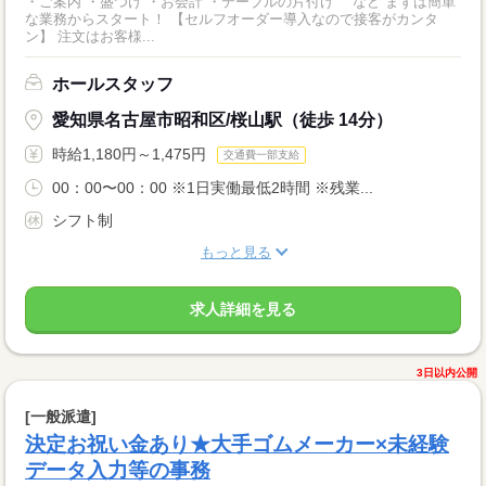
・ご案内 ・盛つけ ・お会計 ・テーブルの片付け など まずは簡単
な業務からスタート！ 【セルフオーダー導入なので接客がカンタ
ン】 注文はお客様...
ホールスタッフ
愛知県名古屋市昭和区/桜山駅（徒歩 14分）
時給1,180円～1,475円
交通費一部支給
00：00〜00：00 ※1日実働最低2時間 ※残業...
シフト制
もっと見る
求人詳細を見る
3日以内公開
[一般派遣]
決定お祝い金あり★大手ゴムメーカー×未経験
データ入力等の事務