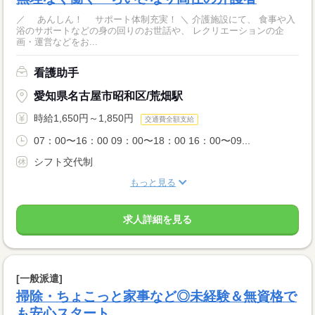
／ あんしん！ サポート体制充実！ ＼ 介護施設にて、 食事や入
浴のサポートなどの身の回りのお世話や、 レクリエーションの企
画・運営などをお...
看護助手
愛知県名古屋市昭和区/荒畑駅
時給1,650円～1,850円
交通費全額支給
07：00〜16：00 09：00〜18：00 16：00〜09...
シフト交代制
もっと見る
求人詳細を見る
[一般派遣]
掃除・ちょこっと家事など◎未経験＆無資格で
も安心スタート