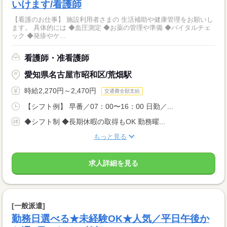
いけます/看護師
【看護のお仕事】 施設利用者さまの 生活補助や健康管理をお願いし
ます。 具体的には ◆血圧測定 ◆お薬の管理や準備 ◆バイタルチェ
ック ◆発疹やケ...
看護師・准看護師
愛知県名古屋市昭和区/荒畑駅
時給2,270円～2,470円
交通費全額支給
【シフト例】 早番／07：00〜16：00 日勤／...
◆シフト制 ◆長期休暇の取得もOK 勤務曜...
もっと見る
求人詳細を見る
[一般派遣]
勤務日選べる★未経験OK★人気／平日午後か