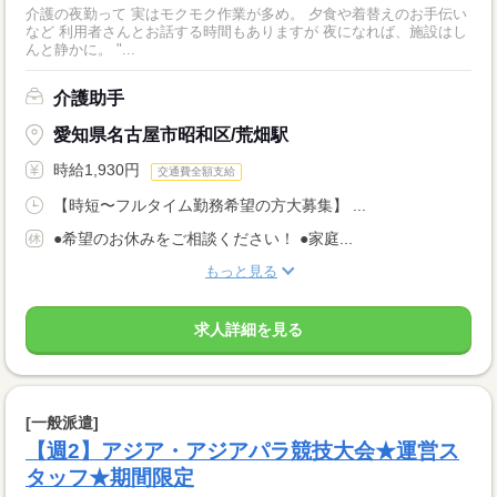
介護の夜勤って 実はモクモク作業が多め。 夕食や着替えのお手伝い
など 利用者さんとお話する時間もありますが 夜になれば、施設はし
んと静かに。 "...
介護助手
愛知県名古屋市昭和区/荒畑駅
時給1,930円
交通費全額支給
【時短〜フルタイム勤務希望の方大募集】 ...
●希望のお休みをご相談ください！ ●家庭...
もっと見る
求人詳細を見る
[一般派遣]
【週2】アジア・アジアパラ競技大会★運営ス
タッフ★期間限定