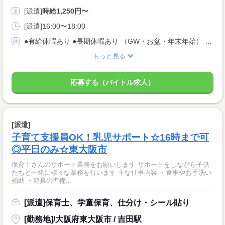
[派遣]
時給1,250円〜
[派遣]16:00〜18:00
●有給休暇あり ●長期休暇あり （GW・お盆・年末年始） ●産休・育休・介護休暇あり ※産休育休取得率：95％！
もっと見る
応募する（バイトル求人）
[派遣]
子育て支援員OK！乳児サポート☆16時まで可
◎平日のみ☆東大阪市
保育士さんのサポート業務をお願いします サポートをしながら子供
たちと一緒に様々な業務を行います 主な仕事内容 ・食事やお手洗い
補助 ・遊具の準備...
[派遣]保育士、学童保育、仕分け・シール貼り
[勤務地]/大阪府東大阪市 / 吉田駅