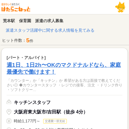
荒本駅 保育園 派遣の求人募集
派遣スタッフ活躍中に関する求人情報を見てみる
5
ヒット件数：
件
[パート・アルバイト]
週1日、1日2h〜OKのマクドナルドなら、家庭
最優先で働けます！
「カウンター」か「キッチン」か 希望がある方は面接で教えてくだ
さい◎ ◆カウンタースタッフ ・レジでの接客、注文 ・ドリンク作り
・ソフトクリー...
キッチンスタッフ
大阪府東大阪市/吉田駅（徒歩 4分）
時給1,177円～
交通費一部支給