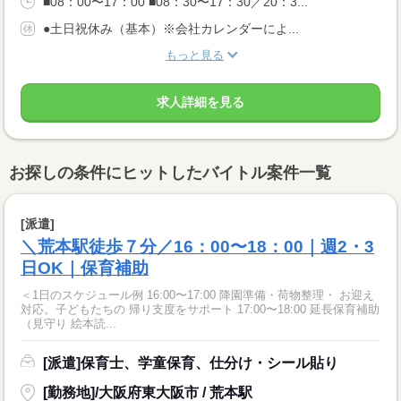
■08：00〜17：00 ■08：30〜17：30／20：3...
●土日祝休み（基本）※会社カレンダーによ...
もっと見る
求人詳細を見る
お探しの条件にヒットしたバイトル案件一覧
[派遣]
＼荒本駅徒歩７分／16：00〜18：00｜週2・3
日OK｜保育補助
＜1日のスケジュール例 16:00〜17:00 降園準備・荷物整理・ お迎え
対応。子どもたちの 帰り支度をサポート 17:00〜18:00 延長保育補助
（見守り 絵本読...
[派遣]保育士、学童保育、仕分け・シール貼り
[勤務地]/大阪府東大阪市 / 荒本駅