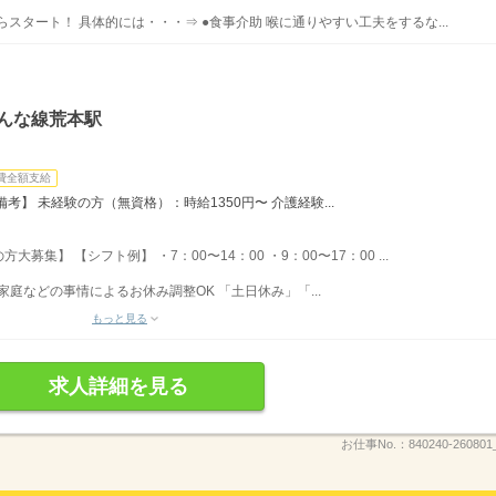
スタート！ 具体的には・・・⇒ ●食事介助 喉に通りやすい工夫をするな...
んな線荒本駅
費全額支給
】 未経験の方（無資格）：時給1350円〜 介護経験...
集】 【シフト例】 ・7：00〜14：00 ・9：00〜17：00 ...
家庭などの事情によるお休み調整OK 「土日休み」「...
もっと見る
求人詳細を見る
お仕事No.：
840240-260801