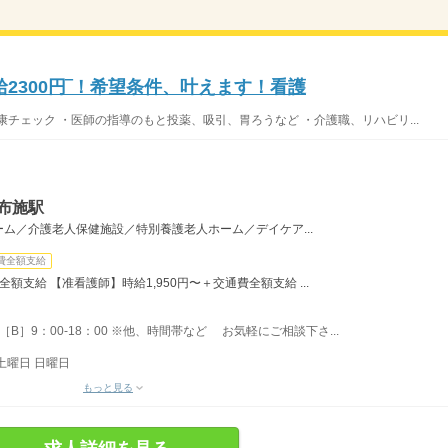
2300円‾！希望条件、叶えます！看護
チェック ・医師の指導のもと投薬、吸引、胃ろうなど ・介護職、リハビリ...
布施駅
ム／介護老人保健施設／特別養護老人ホーム／デイケア...
費全額支給
額支給 【准看護師】時給1,950円〜＋交通費全額支給 ...
 ［B］9：00-18：00 ※他、時間帯など お気軽にご相談下さ...
土曜日 日曜日
もっと見る