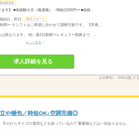
費全額支給
】 ■未経験の方（無資格）：時給1500円〜 ■未経...
開始日：即日
即日スタート
時間〜 ※シフトはご希望に合わせて調整可能です。 【早番...
異なります。 例）週3日勤務〜レギュラー勤務まで、...
もっと見る
求人詳細を見る
お仕事No.：
OSK大阪_9【2
立や梱包／時短OK♪空調完備◎
 手のひらサイズの電球などを扱っているので 重量物などは一切ありません...