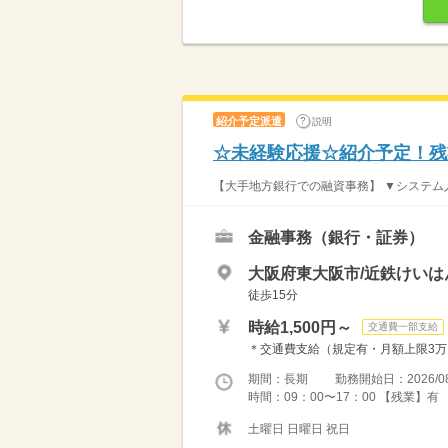
紹介予定派遣
説明
☆未経験応援☆紹介予定！残
【大手地方銀行での融資事務】 ▼システム入
金融事務（銀行・証券）
大阪府東大阪市/近鉄けいは
徒歩15分
時給1,500円～
交通費一部支給
＊交通費支給（規定有・月額上限3万円迄）
期間：長期 勤務開始日：2026/08
時間：09：00〜17：00 【残業】有
土曜日 日曜日 祝日