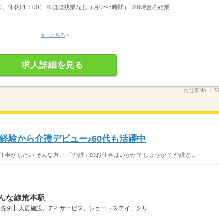
00、休憩01：00） ※ほぼ残業なし（月0〜5時間） ※8時台の始業...
もっと見る
求人詳細を見る
お仕事No.：
26
経験から介護デビュー♪60代も活躍中
仕事がしたい そんな方、 「介護」のお仕事はいかがでしょうか？ 介護と...
んな線荒本駅
先例】入居施設、デイサービス、ショートステイ、クリ...