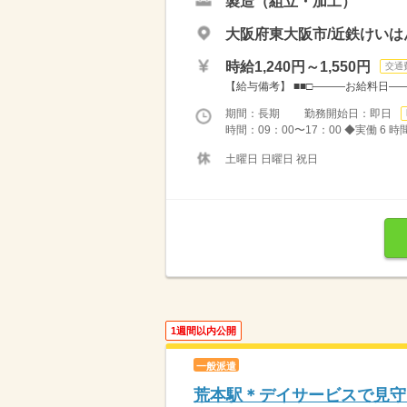
製造（組立・加工）
大阪府東大阪市/近鉄けいは
時給1,240円～1,550円
交通
【給与備考】 ■■□―――お給料日――
期間：長期 勤務開始日：即日
時間：09：00〜17：00 ◆実働 6 時間
土曜日 日曜日 祝日
1週間以内公開
一般派遣
荒本駅＊デイサービスで見守