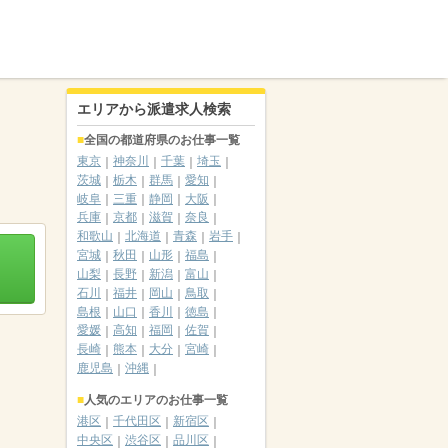
エリアから派遣求人検索
全国の都道府県のお仕事一覧
東京
神奈川
千葉
埼玉
茨城
栃木
群馬
愛知
岐阜
三重
静岡
大阪
兵庫
京都
滋賀
奈良
和歌山
北海道
青森
岩手
宮城
秋田
山形
福島
山梨
長野
新潟
富山
石川
福井
岡山
鳥取
島根
山口
香川
徳島
愛媛
高知
福岡
佐賀
長崎
熊本
大分
宮崎
鹿児島
沖縄
人気のエリアのお仕事一覧
港区
千代田区
新宿区
中央区
渋谷区
品川区