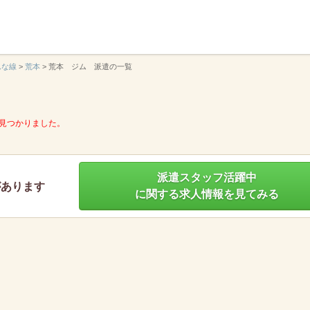
】
んな線
>
荒本
>
荒本 ジム 派遣の一覧
見つかりました。
派遣スタッフ活躍中
があります
に関する求人情報を見てみる