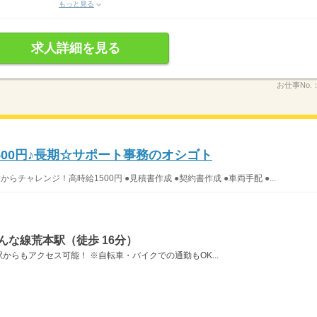
もっと見る
求人詳細を見る
お仕事No.
00円♪長期☆サポート事務のオシゴト
らチャレンジ！高時給1500円 ●見積書作成 ●契約書作成 ●車両手配 ●...
んな線荒本駅（徒歩 16分）
らもアクセス可能！ ※自転車・バイクでの通勤もOK...