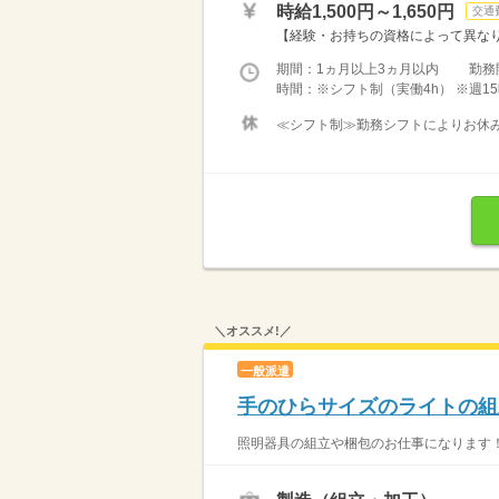
時給1,500円～1,650円
交通
【経験・お持ちの資格によって異なります
期間：1ヵ月以上3ヵ月以内 勤務
時間：※シフト制（実働4h） ※週15
≪シフト制≫勤務シフトによりお休みは
＼オススメ!／
一般派遣
手のひらサイズのライトの組
照明器具の組立や梱包のお仕事になります！