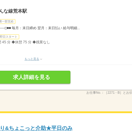
んな線荒本駅
費一部支給
―□■■ 毎月：末日締め 翌月：末日払い 給与明細...
即日スタート
 45 分 ◆休憩 75 分 ◆残業なし
もっと見る
求人詳細を見る
お仕事No.：
［2271 - B］と
り&ちょこっと介助★平日のみ