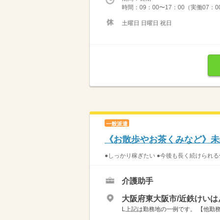
時間：09：00〜17：00（実働07：
土曜日 日曜日 祝日
一般派遣
《お散歩やお茶くみなど》未
●しっかり稼ぎたい ●今後も長く続けられる
介護助手
大阪府東大阪市/近鉄けいは
L上記は勤務地の一例です。 【他勤務