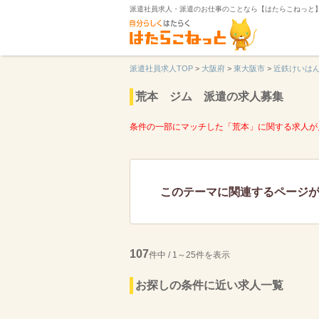
派遣社員求人・派遣のお仕事のことなら【はたらこねっと
派遣社員求人TOP
>
大阪府
>
東大阪市
>
近鉄けいは
荒本 ジム 派遣の求人募集
条件の一部にマッチした「荒本」に関する求人が
このテーマに関連するページ
107
件中 / 1～25件を表示
お探しの条件に近い求人一覧