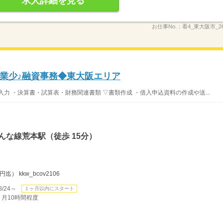
求人詳細を見る
お仕事No.：
看4_東大阪市_26
業少♪融資事務◆東大阪エリア
力 ・決算書・試算表・財務関連書類 ▽書類作成 ・借入申込資料の作成や送...
んな線荒本駅（徒歩 15分）
 kkw_bcov2106
/24～
１ヶ月以内にスタート
 月10時間程度