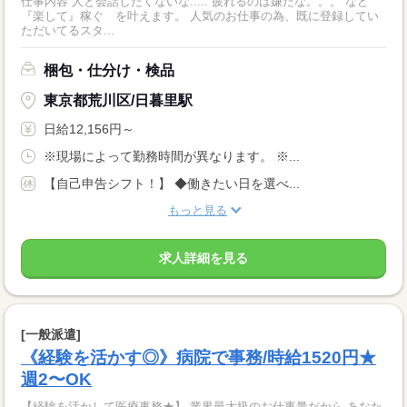
仕事内容 人と会話したくないな..... 疲れるのは嫌だな。。。 など
『楽して』稼ぐ を叶えます。 人気のお仕事の為、既に登録してい
ただいてるスタ...
梱包・仕分け・検品
東京都荒川区/日暮里駅
日給12,156円～
※現場によって勤務時間が異なります。 ※...
【自己申告シフト！】 ◆働きたい日を選べ...
もっと見る
求人詳細を見る
[一般派遣]
《経験を活かす◎》病院で事務/時給1520円★
週2〜OK
【経験を活かして医療事務★】 業界最大級のお仕事量だから あなた