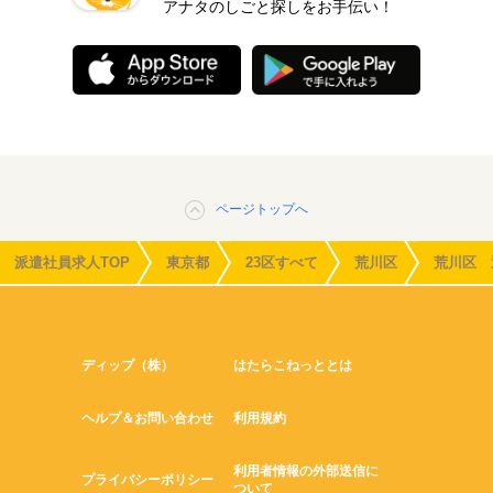
アナタのしごと探しをお手伝い！
ページトップへ
派遣社員求人TOP
東京都
23区すべて
荒川区
荒川区 
ディップ（株）
はたらこねっととは
ヘルプ＆お問い合わせ
利用規約
利用者情報の外部送信に
プライバシーポリシー
ついて