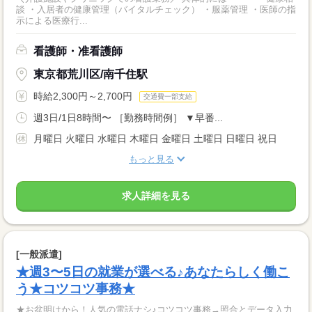
談 ・入居者の健康管理（バイタルチェック） ・服薬管理 ・医師の指
示による医療行...
看護師・准看護師
東京都荒川区/南千住駅
時給2,300円～2,700円
交通費一部支給
週3日/1日8時間〜 ［勤務時間例］ ▼早番...
月曜日 火曜日 水曜日 木曜日 金曜日 土曜日 日曜日 祝日
もっと見る
求人詳細を見る
[一般派遣]
★週3〜5日の就業が選べる♪あなたらしく働こ
う★コツコツ事務★
★お盆明けから！人気の電話ナシ♪コツコツ事務→照合とデータ入力