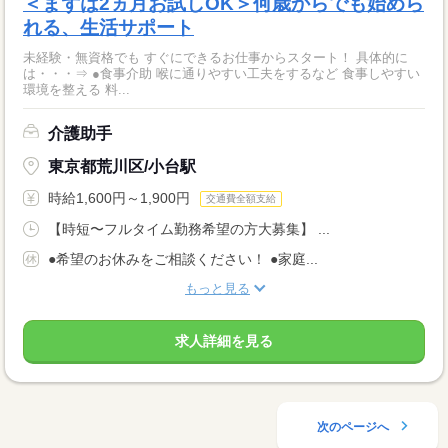
＜まずは2ヵ月お試しOK＞何歳からでも始めら
れる、生活サポート
未経験・無資格でも すぐにできるお仕事からスタート！ 具体的に
は・・・⇒ ●食事介助 喉に通りやすい工夫をするなど 食事しやすい
環境を整える 料...
介護助手
東京都荒川区/小台駅
時給1,600円～1,900円
交通費全額支給
【時短〜フルタイム勤務希望の方大募集】 ...
●希望のお休みをご相談ください！ ●家庭...
もっと見る
求人詳細を見る
次のページへ