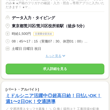
のみ★ ●戸籍のフリガナの確認・入力・照合→専用アプリに入力いた
だきます！ ●マ...
データ入力・タイピング
東京都荒川区/荒川区役所前駅（徒歩 5分）
時給1,500円
交通費全額支給
08：45〜17：15（実働07：30、休憩01：00）...
土曜日 日曜日 祝日
もっと見る
求人詳細を見る
[パート・アルバイト]
ミドルシニア活躍中◎超高日給！日払いOK！
週1〜2日OK！交通誘導
／ 交通誘導スタッフ大募集！ ＼ Q.働く場所は？ 工事現場や駐車