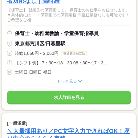
者対応なし｜高時給
【保育士】 就業先の保育園にて、 保育士のお仕事をお任せします。
▼具体的には… ・保育園での保育業務 ※担任業務なしも可能です！
ご希望をご相...
保育士・幼稚園教諭・学童保育指導員
東京都荒川区/日暮里駅
時給1,850円～2,050円
交通費全額支給
【シフト例】 7：30〜18：30 08：30〜17：3...
土曜日 日曜日 祝日
もっと見る
求人詳細を見る
[一般派遣]
＼大量採用あり／PC文字入力できればOK！座