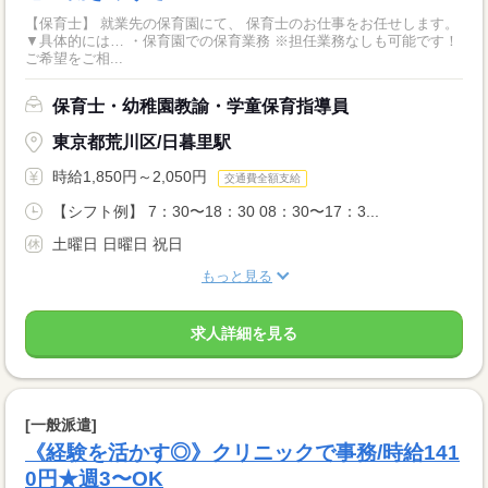
【保育士】 就業先の保育園にて、 保育士のお仕事をお任せします。
▼具体的には… ・保育園での保育業務 ※担任業務なしも可能です！
ご希望をご相...
保育士・幼稚園教諭・学童保育指導員
東京都荒川区/日暮里駅
時給1,850円～2,050円
交通費全額支給
【シフト例】 7：30〜18：30 08：30〜17：3...
土曜日 日曜日 祝日
もっと見る
求人詳細を見る
[一般派遣]
《経験を活かす◎》クリニックで事務/時給141
0円★週3〜OK