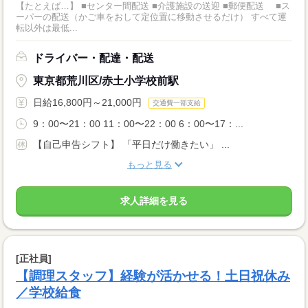
【たとえば…】 ■センター間配送 ■介護施設の送迎 ■郵便配送 ■ス
ーパーの配送（かご車をおして定位置に移動させるだけ） すべて運
転以外は最低...
ドライバー・配達・配送
東京都荒川区/赤土小学校前駅
日給16,800円～21,000円
交通費一部支給
9：00〜21：00 11：00〜22：00 6：00〜17：...
【自己申告シフト】 「平日だけ働きたい」 ...
もっと見る
求人詳細を見る
[正社員]
【調理スタッフ】経験が活かせる！土日祝休み
／学校給食