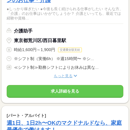
ンのお仕事＊介護
●しっかり稼ぎたい ●今後も長く続けられる仕事がしたい そんな方、
「介護」のお仕事はいかがでしょうか？ 介護といっても、最近では
経験や資格...
介護助手
東京都荒川区/西日暮里駅
時給1,600円～1,900円
交通費全額支給
※シフト制（実働6h） ※週15時間〜 ※シ...
≪シフト制≫勤務シフトによりお休みは異な...
もっと見る
求人詳細を見る
[パート・アルバイト]
週1日、1日2h〜OKのマクドナルドなら、家庭
最優先で働けます！