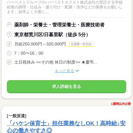
ハーベストグループのハーベストネクスト株式会社の受託する学校
給食の調理・仕込み・盛り付け・配膳・洗浄などの業務をお願いし
ます。効率よく大量に...
薬剤師・栄養士・管理栄養士・医療技術者
東京都荒川区/日暮里駅（徒歩 5分）
月給250,000円～320,000円
交通費一部支給
7：00〜16：00
土日祝休み <<その他 休日の制度>> ★慶弔...
もっと見る
求人詳細を見る
1週間以内公開
[一般派遣]
「ハケン保育士」担任業務なしOK！高時給♪安
心の働きやすさ◎