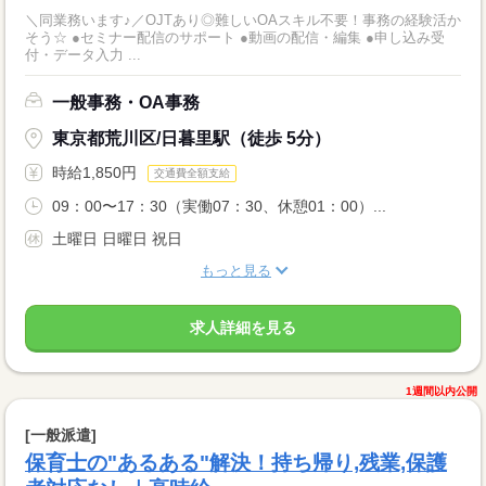
＼同業務います♪／OJTあり◎難しいOAスキル不要！事務の経験活か
そう☆ ●セミナー配信のサポート ●動画の配信・編集 ●申し込み受
付・データ入力 ...
一般事務・OA事務
東京都荒川区/日暮里駅（徒歩 5分）
時給1,850円
交通費全額支給
09：00〜17：30（実働07：30、休憩01：00）...
土曜日 日曜日 祝日
もっと見る
求人詳細を見る
1週間以内公開
[一般派遣]
保育士の"あるある"解決！持ち帰り,残業,保護