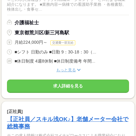
紹介になります。 ■業務内容ー病棟での看護助手業務 ・各種書類、
検体出し・食事セ...
介護福祉士
東京都荒川区/新三河島駅
月給224,000円～
交通費一部支給
■シフト 日勤のみ ■日勤 9：30-18：30（...
■休日制度 4週8休制 ■休日制度備考 年間...
もっと見る
求人詳細を見る
[正社員]
【正社員／スキル浅OK♪】老舗メーター会社で
総務事務
※この求人情報は株式会社マイナビワークスによる職業紹介になり