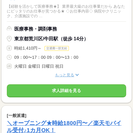
【経験を活かして医療事務★】 業界最大級のお仕事量だから あなた
にピッタリのお仕事が見つかる★ ◇お仕事内容◇ 病院やクリニッ
ク、介護施設での ...
医療事務・調剤事務
東京都荒川区/牛田駅（徒歩 14分）
時給1,410円～
交通費一部支給
09：00〜17：00 09：00〜13：00
火曜日 金曜日 日曜日 祝日
もっと見る
求人詳細を見る
[一般派遣]
＼オープニング★時給1800円〜／楽天モバイ
ル受付♪1カ月OK！