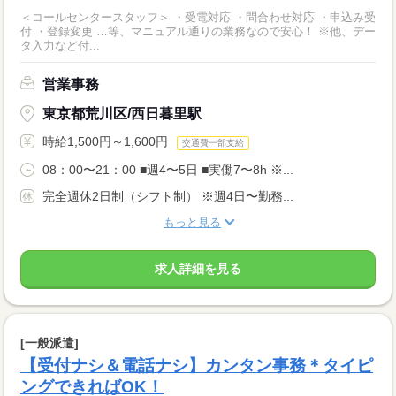
＜コールセンタースタッフ＞ ・受電対応 ・問合わせ対応 ・申込み受
付 ・登録変更 …等、マニュアル通りの業務なので安心！ ※他、デー
タ入力など付...
営業事務
東京都荒川区/西日暮里駅
時給1,500円～1,600円
交通費一部支給
08：00〜21：00 ■週4〜5日 ■実働7〜8h ※...
完全週休2日制（シフト制） ※週4日〜勤務...
もっと見る
求人詳細を見る
[一般派遣]
【受付ナシ＆電話ナシ】カンタン事務＊タイピ
ングできればOK！