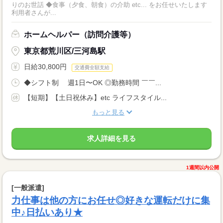
りのお世話 ◆食事（夕食、朝食）の介助 etc... をお任せいたします
利用者さんが...
ホームヘルパー（訪問介護等）
東京都荒川区/三河島駅
日給30,800円
交通費全額支給
◆シフト制 週1日〜OK ◎勤務時間 ￣￣...
【短期】【土日祝休み】etc ライフスタイル...
もっと見る
求人詳細を見る
1週間以内公開
[一般派遣]
力仕事は他の方にお任せ◎好きな運転だけに集
中♪日払いあり★