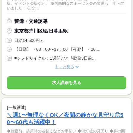
場、イベント会場など。 ※国際的なスポーツ大会の警備も 行って
いました！ Q.交...
警備・交通誘導
東京都荒川区/西日暮里駅
日給14,500円～
【日勤】 ・08：00〜17：00 【夜勤】 ・20...
■シフトサイクル：1週間ごと └勤務3日前...
もっと見る
求人詳細を見る
[一般派遣]
＼週1〜無理なくOK／夜間の静かな見守り◎5
0〜60代も活躍中！
◆就寝前、起床時の着替えなどお手伝い ◆消灯後の見回り ◆身の回